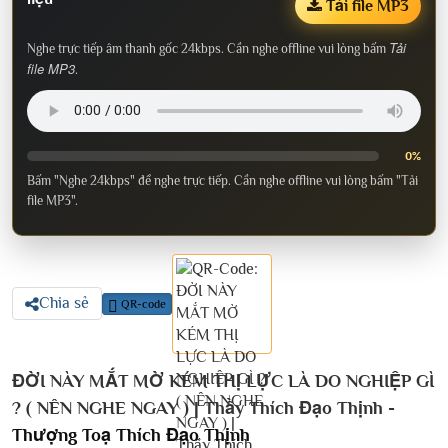
Tải file MP3
Tải
Nghe trực tiếp âm thanh gốc 24kbps. Cần nghe offline vui lòng bấm
file MP3
.
0%
Bấm "Nghe 24kbps" để nghe trực tiếp. Cần nghe offline vui lòng bấm "Tải
file MP3".
Chia sẻ
QR-code
ĐỜI NÀY MẮT MỜ KÉM THỊ LỰC LÀ DO NGHIỆP GÌ
? ( NÊN NGHE NGAY ) | Thầy Thích Đạo Thịnh -
Thượng Toạ Thích Đạo Thịnh