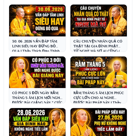
30. 06 .2026 VẤN ĐÁP TÂM
CÂU CHUYỆN NHÂN QUẢ CÓ
LINH SIÊU HAY ĐỪNG BỎ
THẬT TẠI GIA ĐÌNH PHẬT
QUA | Thầy Thích Đạo Thịnh
TỬ NGHE MÀ SỢ AI CŨNG (
NÊN NGHE NGAY )
CÓ PHÚC 3 ĐỜI NGÀY RẰM
RẰM THÁNG 5 ÂM LỊCH PHÚC
THÁNG 5 ÂM LỊCH MỚI NGHE
CỰC LỚN CHO AI NGHE
ĐƯỢC BÀI GIẢNG NÀY " CỰC
ĐƯỢC BÀI PHÁP NÀY | Thầy
HAY " |Thầy Thích Đạo Thịnh
Thích Đạo Thịnh