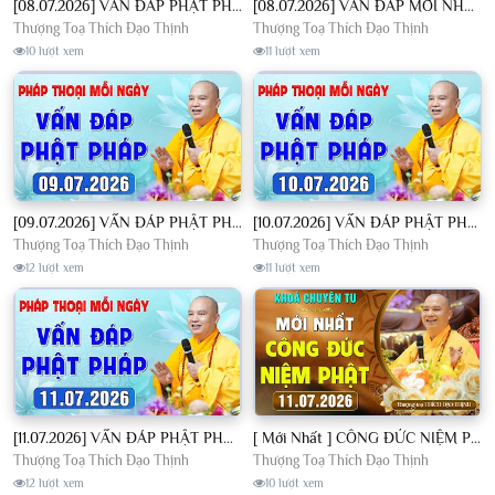
[08.07.2026] VẤN ĐÁP PHẬT PHÁP - Nghe Thầy giảng Pháp mỗi ngày CÔNG ĐỨC VÔ LƯỢNG│TT. Thích Đạo Thịnh
[08.07.2026] VẤN ĐÁP MỚI NHẤT - Pháp Hội Địa Tạng Chùa Khai Nguyên | TT. Thích Đạo Thịnh
Thượng Toạ Thích Đạo Thịnh
Thượng Toạ Thích Đạo Thịnh
10 lượt xem
11 lượt xem
[09.07.2026] VẤN ĐÁP PHẬT PHÁP - Nghe Thầy giảng Pháp mỗi ngày CÔNG ĐỨC VÔ LƯỢNG│TT. Thích Đạo Thịnh
[10.07.2026] VẤN ĐÁP PHẬT PHÁP - Nghe Thầy giảng Pháp mỗi ngày CÔNG ĐỨC VÔ LƯỢNG│TT. Thích Đạo Thịnh
Thượng Toạ Thích Đạo Thịnh
Thượng Toạ Thích Đạo Thịnh
12 lượt xem
11 lượt xem
[11.07.2026] VẤN ĐÁP PHẬT PHÁP - Nghe Thầy giảng Pháp mỗi ngày CÔNG ĐỨC VÔ LƯỢNG│TT. Thích Đạo Thịnh
[ Mới Nhất ] CÔNG ĐỨC NIỆM PHẬT - Khoá Chuyên Tu Chùa Khai Nguyên 11/07/2026 | TT. Thích Đạo Thịnh
Thượng Toạ Thích Đạo Thịnh
Thượng Toạ Thích Đạo Thịnh
12 lượt xem
10 lượt xem