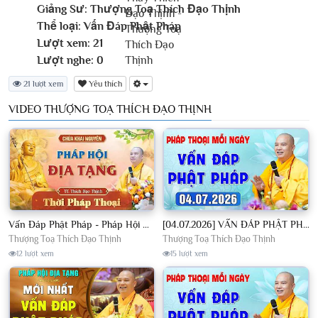
Giảng Sư:
Thượng Toạ Thích Đạo Thịnh
Thể loại:
Vấn Đáp Phật Pháp
Lượt xem:
21
Lượt nghe:
0
21 lượt xem
Yêu thích
VIDEO THƯỢNG TOẠ THÍCH ĐẠO THỊNH
Vấn Đáp Phật Pháp - Pháp Hội Địa Tạng Ngày 01/08/2026│TT. Thích Đạo Thịnh
[04.07.2026] VẤN ĐÁP PHẬT PHÁP - Nghe Thầy giảng Pháp mỗi ngày CÔNG ĐỨC VÔ LƯỢNG│TT. Thích Đạo Thịnh
Thượng Toạ Thích Đạo Thịnh
Thượng Toạ Thích Đạo Thịnh
12 lượt xem
15 lượt xem