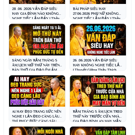
28 .06 .2026 VẤN ĐÁP SIÊU
BÀI PHÁP SIÊU HAY
HAY GIA ĐÌNH NÀO KHÔNG
27.06.2026 PHỤ NỮ KHÔNG
NGHE TIẾC LẮM ĐẤY | Thầy
NGHE TIẾC LẮM ĐẤY | Thầy
Thích Đạo Thịnh
Thích Đạo Thịnh
SÁNG NGÀY RẰM THÁNG 5
26 .06.2026 VẤN ĐÁP SIÊU
ÂM LỊCH MỞ THỨ NÀY TRÊN
HAY KHÔNG NGHE TIẾC LẮM
BÀN THỜ GIA ĐẠO ÊM ẤM
| Thuyết Giảng Thầy Thích
PHÚC ĐỨC TỰ ĐẾN ( CỰC
Đạo Thịnh
HAY )
AI HAY ĐEO TRANG SỨC NÊN
RẰM THÁNG 5 ÂM LỊCH TREO
NGHE 1 LẦN ĐEO CÀNG LÂU
THỨ NÀY TRƯỚC CỬA NHÀ
THÌ PHÚC ĐỨC CÀNG SÂU
GIA ĐẠO BÌNH AN MAY MẮN
DÀY | Thầy Thích Đạo Thịnh
TỰ ĐẾN PHÚC ĐỨC RẤT LỚN