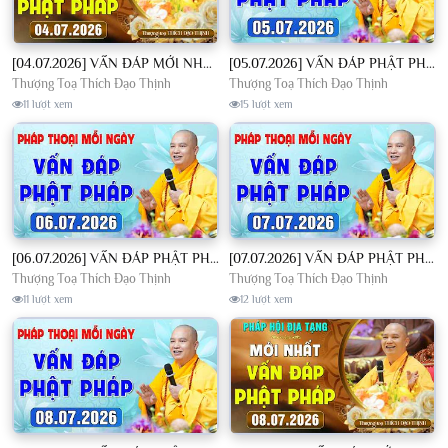
[04.07.2026] VẤN ĐÁP MỚI NHẤT - Pháp Hội Địa Tạng Chùa Khai Nguyên | TT. Thích Đạo Thịnh
[05.07.2026] VẤN ĐÁP PHẬT PHÁP - Nghe Thầy giảng Pháp mỗi ngày CÔNG ĐỨC VÔ LƯỢNG│TT. Thích Đạo Thịnh
Thượng Toạ Thích Đạo Thịnh
Thượng Toạ Thích Đạo Thịnh
11 lượt xem
15 lượt xem
[06.07.2026] VẤN ĐÁP PHẬT PHÁP - Nghe Thầy giảng Pháp mỗi ngày CÔNG ĐỨC VÔ LƯỢNG│TT. Thích Đạo Thịnh
[07.07.2026] VẤN ĐÁP PHẬT PHÁP - Nghe Thầy giảng Pháp mỗi ngày CÔNG ĐỨC VÔ LƯỢNG│TT. Thích Đạo Thịnh
Thượng Toạ Thích Đạo Thịnh
Thượng Toạ Thích Đạo Thịnh
11 lượt xem
12 lượt xem