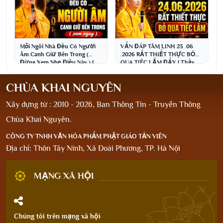
Mỗi Ngôi Nhà Đều Có Người
VẤN ĐÁP TÂM LINH 23 .06
Âm Canh Giữ Bên Trong (
.2026 RẤT THIẾT THỰC BỎ
Đừng Xem Nhẹ Điều Này ) |
QUA TIÊC LẮM ĐẤY | Thầy
Thầy Thích Đạo Thịnh
Thích Đạo Thịnh
CHÙA KHAI NGUYÊN
Xây dựng từ : 2010 - 2026, Ban Thông Tin - Truyền Thông
Chùa Khai Nguyên.
CÔNG TY TNHH VĂN HÓA PHẨM PHẬT GIÁO TẢN VIÊN
Địa chỉ: Thôn Tây Ninh, Xã Đoài Phương, TP. Hà Nội
MẠNG XÃ HỘI
Chúng tôi trên mạng xã hội