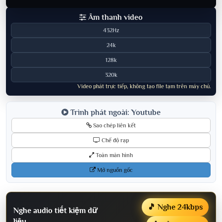
Âm thanh video
432Hz
24k
128k
320k
Video phát trực tiếp, không tạo file tạm trên máy chủ.
Trình phát ngoài: Youtube
Sao chép liên kết
Chế độ rạp
Toàn màn hình
Mở nguồn gốc
🎵 Nghe 24kbps
Nghe audio tiết kiệm dữ
liệu