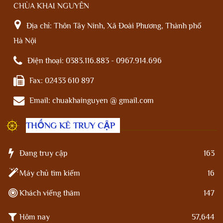
CHÙA KHAI NGUYÊN
Địa chỉ:
Thôn Tây Ninh, Xã Đoài Phương, Thành phố
Hà Nội
Điện thoại:
0383.116.883 - 0967.914.696
Fax:
02433 610 897
Email:
chuakhainguyen @ gmail.com
THỐNG KÊ TRUY CẬP
Đang truy cập
163
Máy chủ tìm kiếm
16
Khách viếng thăm
147
Hôm nay
57,644