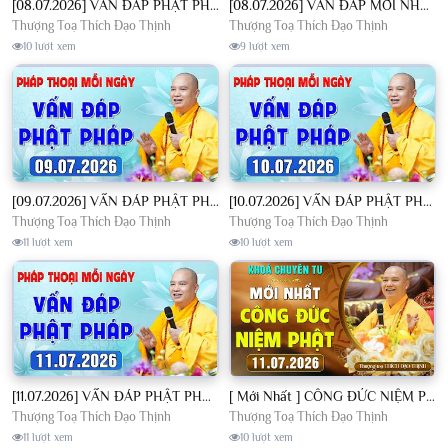
[08.07.2026] VẤN ĐÁP PHẬT PHÁP - Nghe Thầy giảng Pháp mỗi ngày CÔNG ĐỨC VÔ LƯỢNG│TT. Thích Đạo Thịnh
[08.07.2026] VẤN ĐÁP MỚI NHẤT - Pháp Hội Địa Tạng Chùa Khai Nguyên | TT. Thích Đạo Thịnh
Thượng Toạ Thích Đạo Thịnh
Thượng Toạ Thích Đạo Thịnh
10 lượt xem
9 lượt xem
[09.07.2026] VẤN ĐÁP PHẬT PHÁP - Nghe Thầy giảng Pháp mỗi ngày CÔNG ĐỨC VÔ LƯỢNG│TT. Thích Đạo Thịnh
[10.07.2026] VẤN ĐÁP PHẬT PHÁP - Nghe Thầy giảng Pháp mỗi ngày CÔNG ĐỨC VÔ LƯỢNG│TT. Thích Đạo Thịnh
Thượng Toạ Thích Đạo Thịnh
Thượng Toạ Thích Đạo Thịnh
11 lượt xem
10 lượt xem
[11.07.2026] VẤN ĐÁP PHẬT PHÁP - Nghe Thầy giảng Pháp mỗi ngày CÔNG ĐỨC VÔ LƯỢNG│TT. Thích Đạo Thịnh
[ Mới Nhất ] CÔNG ĐỨC NIỆM PHẬT - Khoá Chuyên Tu Chùa Khai Nguyên 11/07/2026 | TT. Thích Đạo Thịnh
Thượng Toạ Thích Đạo Thịnh
Thượng Toạ Thích Đạo Thịnh
11 lượt xem
10 lượt xem