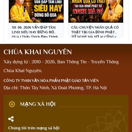
30. 06 .2026 VẤN ĐÁP TÂM
CÂU CHUYỆN NHÂN QUẢ CÓ
LINH SIÊU HAY ĐỪNG BỎ
THẬT TẠI GIA ĐÌNH PHẬT
QUA | Thầy Thích Đạo Thịnh
TỬ NGHE MÀ SỢ AI CŨNG (
NÊN NGHE NGAY )
CHÙA KHAI NGUYÊN
Xây dựng từ : 2010 - 2026, Ban Thông Tin - Truyền Thông
Chùa Khai Nguyên.
CÔNG TY TNHH VĂN HÓA PHẨM PHẬT GIÁO TẢN VIÊN
Địa chỉ: Thôn Tây Ninh, Xã Đoài Phương, TP. Hà Nội
MẠNG XÃ HỘI
Chúng tôi trên mạng xã hội