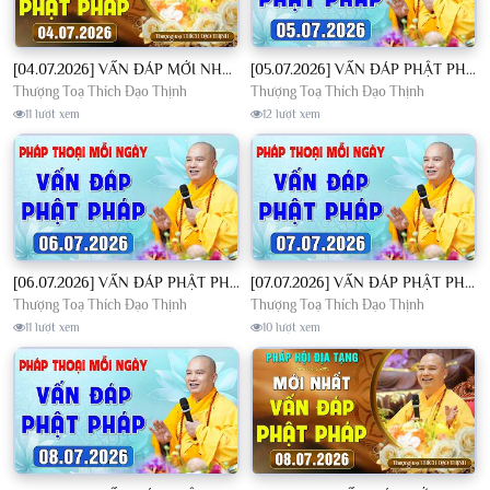
[04.07.2026] VẤN ĐÁP MỚI NHẤT - Pháp Hội Địa Tạng Chùa Khai Nguyên | TT. Thích Đạo Thịnh
[05.07.2026] VẤN ĐÁP PHẬT PHÁP - Nghe Thầy giảng Pháp mỗi ngày CÔNG ĐỨC VÔ LƯỢNG│TT. Thích Đạo Thịnh
Thượng Toạ Thích Đạo Thịnh
Thượng Toạ Thích Đạo Thịnh
11 lượt xem
12 lượt xem
[06.07.2026] VẤN ĐÁP PHẬT PHÁP - Nghe Thầy giảng Pháp mỗi ngày CÔNG ĐỨC VÔ LƯỢNG│TT. Thích Đạo Thịnh
[07.07.2026] VẤN ĐÁP PHẬT PHÁP - Nghe Thầy giảng Pháp mỗi ngày CÔNG ĐỨC VÔ LƯỢNG│TT. Thích Đạo Thịnh
Thượng Toạ Thích Đạo Thịnh
Thượng Toạ Thích Đạo Thịnh
11 lượt xem
10 lượt xem