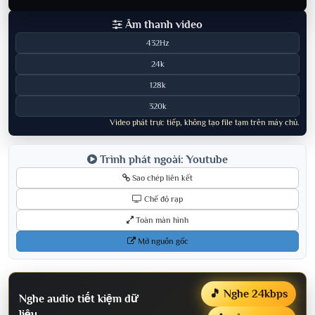
Âm thanh video
432Hz
24k
128k
320k
Video phát trực tiếp, không tạo file tạm trên máy chủ.
Trình phát ngoài: Youtube
Sao chép liên kết
Chế độ rạp
Toàn màn hình
Mở nguồn gốc
🎵 Nghe 24kbps
Nghe audio tiết kiệm dữ
liệu