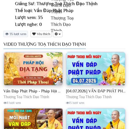
Giảng Sư:
Thượng Toạ Thích Đạo Thịnh
Thể loại:
Vấn Đáp Phật Pháp
Lượt xem:
35
Lượt nghe:
0
35 lượt xem
Yêu thích
VIDEO THƯỢNG TOẠ THÍCH ĐẠO THỊNH
Vấn Đáp Phật Pháp - Pháp Hội Địa Tạng Ngày 01/08/2026│TT. Thích Đạo Thịnh
[04.07.2026] VẤN ĐÁP PHẬT PHÁP - Nghe Thầy giảng Pháp mỗi ngày CÔNG ĐỨC VÔ LƯỢNG│TT. Thích Đạo Thịnh
Thượng Toạ Thích Đạo Thịnh
Thượng Toạ Thích Đạo Thịnh
11 lượt xem
13 lượt xem