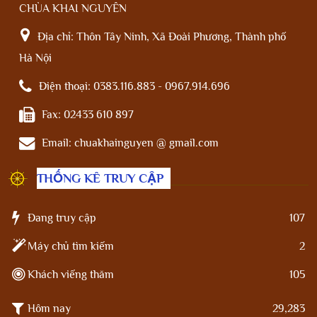
CHÙA KHAI NGUYÊN
Địa chỉ:
Thôn Tây Ninh, Xã Đoài Phương, Thành phố
Hà Nội
Điện thoại:
0383.116.883 - 0967.914.696
Fax:
02433 610 897
Email:
chuakhainguyen @ gmail.com
THỐNG KÊ TRUY CẬP
Đang truy cập
107
Máy chủ tìm kiếm
2
Khách viếng thăm
105
Hôm nay
29,283