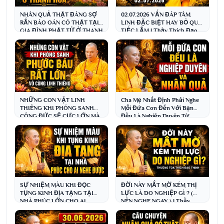
NHÂN QUẢ THẬT ĐÁNG SỢ
02.07.2026 VẤN ĐÁP TÂM
RẮN BÁO OÁN CÓ THẬT TẠI
LINH ĐẶC BIỆT HAY BỎ QUA
GIA ĐÌNH PHẬT TỬ Ở THANH
TIẾC LẮM | Thầy Thích Đạo
HÓA | Thầy Thích Đạo Thịnh
Thịnh
NHỮNG CON VẬT LINH
Cha Mẹ Nhất Định Phải Nghe
THIÊNG KHI PHÓNG SANH
Mỗi Đứa Con Đến Với Bạn
CÔNG ĐỨC SẼ CỰC LỚN MÀ
Đều Là Nghiệp Duyên Từ
ÍT AI BIẾT ĐẾN | Thầy Đạo
Nhiều Đời ( NÊN NGHE NGAY)
Thịnh
SỰ NHIỆM MÀU KHI ĐỌC
ĐỜI NÀY MẮT MỜ KÉM THỊ
TỤNG KINH ĐỊA TẠNG TẠI
LỰC LÀ DO NGHIỆP GÌ ? (
NHÀ PHÚC LỚN CHO AI
NÊN NGHE NGAY ) | Thầy
NGHE ĐƯỢC ĐIỀU NÀY (
Thích Đạo Thịnh
QUAN TRỌNG )