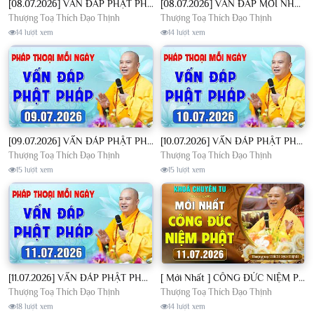
[08.07.2026] VẤN ĐÁP PHẬT PHÁP - Nghe Thầy giảng Pháp mỗi ngày CÔNG ĐỨC VÔ LƯỢNG│TT. Thích Đạo Thịnh
[08.07.2026] VẤN ĐÁP MỚI NHẤT - Pháp Hội Địa Tạng Chùa Khai Nguyên | TT. Thích Đạo Thịnh
Thượng Toạ Thích Đạo Thịnh
Thượng Toạ Thích Đạo Thịnh
14 lượt xem
14 lượt xem
[09.07.2026] VẤN ĐÁP PHẬT PHÁP - Nghe Thầy giảng Pháp mỗi ngày CÔNG ĐỨC VÔ LƯỢNG│TT. Thích Đạo Thịnh
[10.07.2026] VẤN ĐÁP PHẬT PHÁP - Nghe Thầy giảng Pháp mỗi ngày CÔNG ĐỨC VÔ LƯỢNG│TT. Thích Đạo Thịnh
Thượng Toạ Thích Đạo Thịnh
Thượng Toạ Thích Đạo Thịnh
15 lượt xem
15 lượt xem
[11.07.2026] VẤN ĐÁP PHẬT PHÁP - Nghe Thầy giảng Pháp mỗi ngày CÔNG ĐỨC VÔ LƯỢNG│TT. Thích Đạo Thịnh
[ Mới Nhất ] CÔNG ĐỨC NIỆM PHẬT - Khoá Chuyên Tu Chùa Khai Nguyên 11/07/2026 | TT. Thích Đạo Thịnh
Thượng Toạ Thích Đạo Thịnh
Thượng Toạ Thích Đạo Thịnh
18 lượt xem
14 lượt xem