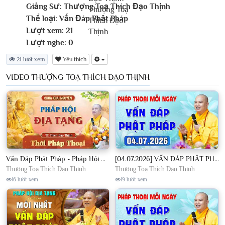
Giảng Sư:
Thượng Toạ Thích Đạo Thịnh
Thể loại:
Vấn Đáp Phật Pháp
Lượt xem:
21
Lượt nghe:
0
21 lượt xem
Yêu thích
VIDEO THƯỢNG TOẠ THÍCH ĐẠO THỊNH
Vấn Đáp Phật Pháp - Pháp Hội Địa Tạng Ngày 01/08/2026│TT. Thích Đạo Thịnh
[04.07.2026] VẤN ĐÁP PHẬT PHÁP - Nghe Thầy giảng Pháp mỗi ngày CÔNG ĐỨC VÔ LƯỢNG│TT. Thích Đạo Thịnh
Thượng Toạ Thích Đạo Thịnh
Thượng Toạ Thích Đạo Thịnh
16 lượt xem
19 lượt xem