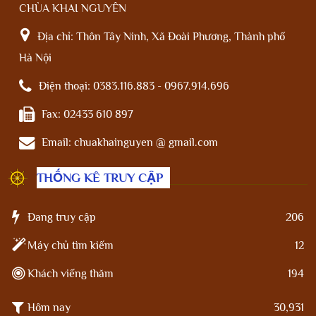
CHÙA KHAI NGUYÊN
Địa chỉ:
Thôn Tây Ninh, Xã Đoài Phương, Thành phố
Hà Nội
Điện thoại:
0383.116.883 - 0967.914.696
Fax:
02433 610 897
Email:
chuakhainguyen @ gmail.com
THỐNG KÊ TRUY CẬP
Đang truy cập
206
Máy chủ tìm kiếm
12
Khách viếng thăm
194
Hôm nay
30,931