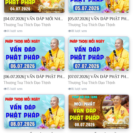
[04.07.2026] VẤN ĐÁP MỚI NHẤT - Pháp Hội Địa Tạng Chùa Khai Nguyên | TT. Thích Đạo Thịnh
[05.07.2026] VẤN ĐÁP PHẬT PHÁP - Nghe Thầy giảng Pháp mỗi ngày CÔNG ĐỨC VÔ LƯỢNG│TT. Thích Đạo Thịnh
Thượng Toạ Thích Đạo Thịnh
Thượng Toạ Thích Đạo Thịnh
14 lượt xem
18 lượt xem
[06.07.2026] VẤN ĐÁP PHẬT PHÁP - Nghe Thầy giảng Pháp mỗi ngày CÔNG ĐỨC VÔ LƯỢNG│TT. Thích Đạo Thịnh
[07.07.2026] VẤN ĐÁP PHẬT PHÁP - Nghe Thầy giảng Pháp mỗi ngày CÔNG ĐỨC VÔ LƯỢNG│TT. Thích Đạo Thịnh
Thượng Toạ Thích Đạo Thịnh
Thượng Toạ Thích Đạo Thịnh
13 lượt xem
16 lượt xem