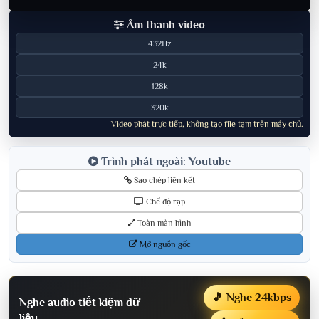
Âm thanh video
432Hz
24k
128k
320k
Video phát trực tiếp, không tạo file tạm trên máy chủ.
Trình phát ngoài: Youtube
Sao chép liên kết
Chế độ rạp
Toàn màn hình
Mở nguồn gốc
🎵 Nghe 24kbps
Nghe audio tiết kiệm dữ
liệu