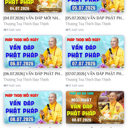
[04.07.2026] VẤN ĐÁP MỚI NHẤT - Pháp Hội Địa Tạng Chùa Khai Nguyên | TT. Thích Đạo Thịnh
[05.07.2026] VẤN ĐÁP PHẬT PHÁP - Nghe Thầy giảng Pháp mỗi ngày CÔNG ĐỨC VÔ LƯỢNG│TT. Thích Đạo Thịnh
Thượng Toạ Thích Đạo Thịnh
Thượng Toạ Thích Đạo Thịnh
11 lượt xem
15 lượt xem
[06.07.2026] VẤN ĐÁP PHẬT PHÁP - Nghe Thầy giảng Pháp mỗi ngày CÔNG ĐỨC VÔ LƯỢNG│TT. Thích Đạo Thịnh
[07.07.2026] VẤN ĐÁP PHẬT PHÁP - Nghe Thầy giảng Pháp mỗi ngày CÔNG ĐỨC VÔ LƯỢNG│TT. Thích Đạo Thịnh
Thượng Toạ Thích Đạo Thịnh
Thượng Toạ Thích Đạo Thịnh
11 lượt xem
12 lượt xem