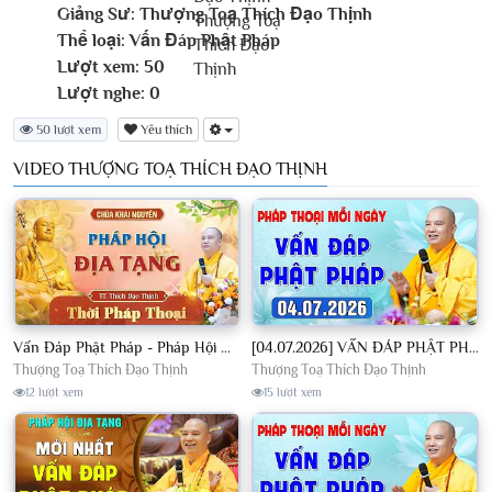
Giảng Sư:
Thượng Toạ Thích Đạo Thịnh
Thể loại:
Vấn Đáp Phật Pháp
Lượt xem:
50
Lượt nghe:
0
50 lượt xem
Yêu thích
VIDEO THƯỢNG TOẠ THÍCH ĐẠO THỊNH
Vấn Đáp Phật Pháp - Pháp Hội Địa Tạng Ngày 01/08/2026│TT. Thích Đạo Thịnh
[04.07.2026] VẤN ĐÁP PHẬT PHÁP - Nghe Thầy giảng Pháp mỗi ngày CÔNG ĐỨC VÔ LƯỢNG│TT. Thích Đạo Thịnh
Thượng Toạ Thích Đạo Thịnh
Thượng Toạ Thích Đạo Thịnh
12 lượt xem
15 lượt xem