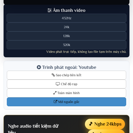
Âm thanh video
432Hz
24k
128k
320k
Video phát trực tiếp, không tạo file tạm trên máy chủ.
Trình phát ngoài: Youtube
Sao chép liên kết
Chế độ rạp
Toàn màn hình
Mở nguồn gốc
🎵 Nghe 24kbps
Nghe audio tiết kiệm dữ
liệu