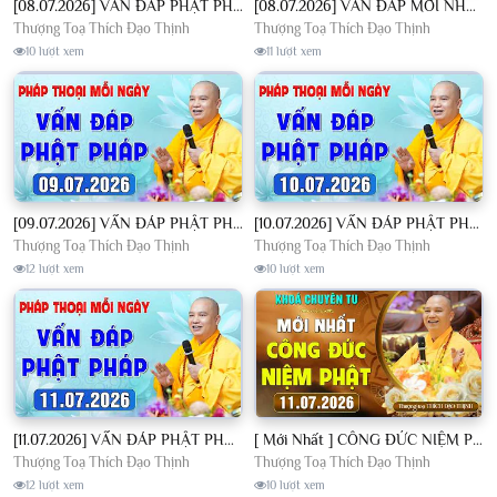
[08.07.2026] VẤN ĐÁP PHẬT PHÁP - Nghe Thầy giảng Pháp mỗi ngày CÔNG ĐỨC VÔ LƯỢNG│TT. Thích Đạo Thịnh
[08.07.2026] VẤN ĐÁP MỚI NHẤT - Pháp Hội Địa Tạng Chùa Khai Nguyên | TT. Thích Đạo Thịnh
Thượng Toạ Thích Đạo Thịnh
Thượng Toạ Thích Đạo Thịnh
10 lượt xem
11 lượt xem
[09.07.2026] VẤN ĐÁP PHẬT PHÁP - Nghe Thầy giảng Pháp mỗi ngày CÔNG ĐỨC VÔ LƯỢNG│TT. Thích Đạo Thịnh
[10.07.2026] VẤN ĐÁP PHẬT PHÁP - Nghe Thầy giảng Pháp mỗi ngày CÔNG ĐỨC VÔ LƯỢNG│TT. Thích Đạo Thịnh
Thượng Toạ Thích Đạo Thịnh
Thượng Toạ Thích Đạo Thịnh
12 lượt xem
10 lượt xem
[11.07.2026] VẤN ĐÁP PHẬT PHÁP - Nghe Thầy giảng Pháp mỗi ngày CÔNG ĐỨC VÔ LƯỢNG│TT. Thích Đạo Thịnh
[ Mới Nhất ] CÔNG ĐỨC NIỆM PHẬT - Khoá Chuyên Tu Chùa Khai Nguyên 11/07/2026 | TT. Thích Đạo Thịnh
Thượng Toạ Thích Đạo Thịnh
Thượng Toạ Thích Đạo Thịnh
12 lượt xem
10 lượt xem