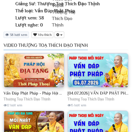
Giảng Sư:
Thượng Toạ Thích Đạo Thịnh
Thể loại:
Vấn Đáp Phật Pháp
Lượt xem:
38
Lượt nghe:
0
38 lượt xem
Yêu thích
VIDEO THƯỢNG TOẠ THÍCH ĐẠO THỊNH
Vấn Đáp Phật Pháp - Pháp Hội Địa Tạng Ngày 01/08/2026│TT. Thích Đạo Thịnh
[04.07.2026] VẤN ĐÁP PHẬT PHÁP - Nghe Thầy giảng Pháp mỗi ngày CÔNG ĐỨC VÔ LƯỢNG│TT. Thích Đạo Thịnh
Thượng Toạ Thích Đạo Thịnh
Thượng Toạ Thích Đạo Thịnh
12 lượt xem
15 lượt xem