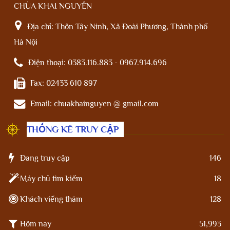
CHÙA KHAI NGUYÊN
Địa chỉ:
Thôn Tây Ninh, Xã Đoài Phương, Thành phố
Hà Nội
Điện thoại:
0383.116.883 - 0967.914.696
Fax:
02433 610 897
Email:
chuakhainguyen @ gmail.com
THỐNG KÊ TRUY CẬP
Đang truy cập
146
Máy chủ tìm kiếm
18
Khách viếng thăm
128
Hôm nay
51,993