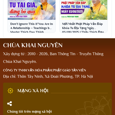
Don't Ignore This If You Are In
Mới Nhất Phật Pháp Vấn Đáp
A Relationship – Teachings by
Khóa Tu Địa Tạng Ngày
Master Thich Dao Thinh
03/08/2025 | Thầy Thích Đạo
Thịnh
CHÙA KHAI NGUYÊN
Xây dựng từ : 2010 - 2026, Ban Thông Tin - Truyền Thông
Chùa Khai Nguyên.
CÔNG TY TNHH VĂN HÓA PHẨM PHẬT GIÁO TẢN VIÊN
Địa chỉ: Thôn Tây Ninh, Xã Đoài Phương, TP. Hà Nội
MẠNG XÃ HỘI
Chúng tôi trên mạng xã hội