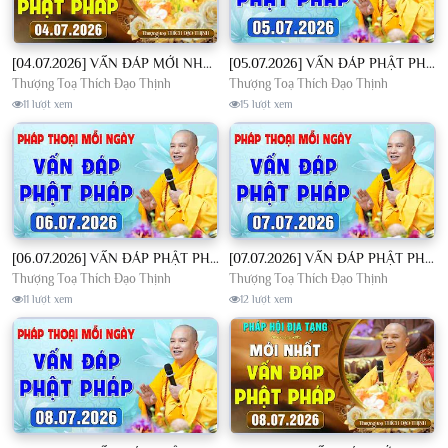
[04.07.2026] VẤN ĐÁP MỚI NHẤT - Pháp Hội Địa Tạng Chùa Khai Nguyên | TT. Thích Đạo Thịnh
[05.07.2026] VẤN ĐÁP PHẬT PHÁP - Nghe Thầy giảng Pháp mỗi ngày CÔNG ĐỨC VÔ LƯỢNG│TT. Thích Đạo Thịnh
Thượng Toạ Thích Đạo Thịnh
Thượng Toạ Thích Đạo Thịnh
11 lượt xem
15 lượt xem
[06.07.2026] VẤN ĐÁP PHẬT PHÁP - Nghe Thầy giảng Pháp mỗi ngày CÔNG ĐỨC VÔ LƯỢNG│TT. Thích Đạo Thịnh
[07.07.2026] VẤN ĐÁP PHẬT PHÁP - Nghe Thầy giảng Pháp mỗi ngày CÔNG ĐỨC VÔ LƯỢNG│TT. Thích Đạo Thịnh
Thượng Toạ Thích Đạo Thịnh
Thượng Toạ Thích Đạo Thịnh
11 lượt xem
12 lượt xem