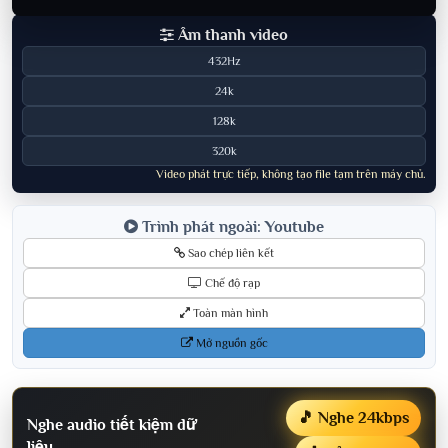
Âm thanh video
432Hz
24k
128k
320k
Video phát trực tiếp, không tạo file tạm trên máy chủ.
Trình phát ngoài: Youtube
Sao chép liên kết
Chế độ rạp
Toàn màn hình
Mở nguồn gốc
🎵 Nghe 24kbps
Nghe audio tiết kiệm dữ
liệu