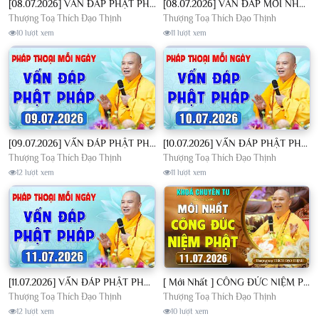
[08.07.2026] VẤN ĐÁP PHẬT PHÁP - Nghe Thầy giảng Pháp mỗi ngày CÔNG ĐỨC VÔ LƯỢNG│TT. Thích Đạo Thịnh
[08.07.2026] VẤN ĐÁP MỚI NHẤT - Pháp Hội Địa Tạng Chùa Khai Nguyên | TT. Thích Đạo Thịnh
Thượng Toạ Thích Đạo Thịnh
Thượng Toạ Thích Đạo Thịnh
10 lượt xem
11 lượt xem
[09.07.2026] VẤN ĐÁP PHẬT PHÁP - Nghe Thầy giảng Pháp mỗi ngày CÔNG ĐỨC VÔ LƯỢNG│TT. Thích Đạo Thịnh
[10.07.2026] VẤN ĐÁP PHẬT PHÁP - Nghe Thầy giảng Pháp mỗi ngày CÔNG ĐỨC VÔ LƯỢNG│TT. Thích Đạo Thịnh
Thượng Toạ Thích Đạo Thịnh
Thượng Toạ Thích Đạo Thịnh
12 lượt xem
11 lượt xem
[11.07.2026] VẤN ĐÁP PHẬT PHÁP - Nghe Thầy giảng Pháp mỗi ngày CÔNG ĐỨC VÔ LƯỢNG│TT. Thích Đạo Thịnh
[ Mới Nhất ] CÔNG ĐỨC NIỆM PHẬT - Khoá Chuyên Tu Chùa Khai Nguyên 11/07/2026 | TT. Thích Đạo Thịnh
Thượng Toạ Thích Đạo Thịnh
Thượng Toạ Thích Đạo Thịnh
12 lượt xem
10 lượt xem