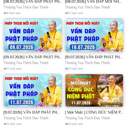
[08.07.2026] VẤN ĐÁP PHẬT PHÁP - Nghe Thầy giảng Pháp mỗi ngày CÔNG ĐỨC VÔ LƯỢNG│TT. Thích Đạo Thịnh
[08.07.2026] VẤN ĐÁP MỚI NHẤT - Pháp Hội Địa Tạng Chùa Khai Nguyên | TT. Thích Đạo Thịnh
Thượng Toạ Thích Đạo Thịnh
Thượng Toạ Thích Đạo Thịnh
11 lượt xem
12 lượt xem
[09.07.2026] VẤN ĐÁP PHẬT PHÁP - Nghe Thầy giảng Pháp mỗi ngày CÔNG ĐỨC VÔ LƯỢNG│TT. Thích Đạo Thịnh
[10.07.2026] VẤN ĐÁP PHẬT PHÁP - Nghe Thầy giảng Pháp mỗi ngày CÔNG ĐỨC VÔ LƯỢNG│TT. Thích Đạo Thịnh
Thượng Toạ Thích Đạo Thịnh
Thượng Toạ Thích Đạo Thịnh
13 lượt xem
13 lượt xem
[11.07.2026] VẤN ĐÁP PHẬT PHÁP - Nghe Thầy giảng Pháp mỗi ngày CÔNG ĐỨC VÔ LƯỢNG│TT. Thích Đạo Thịnh
[ Mới Nhất ] CÔNG ĐỨC NIỆM PHẬT - Khoá Chuyên Tu Chùa Khai Nguyên 11/07/2026 | TT. Thích Đạo Thịnh
Thượng Toạ Thích Đạo Thịnh
Thượng Toạ Thích Đạo Thịnh
13 lượt xem
10 lượt xem