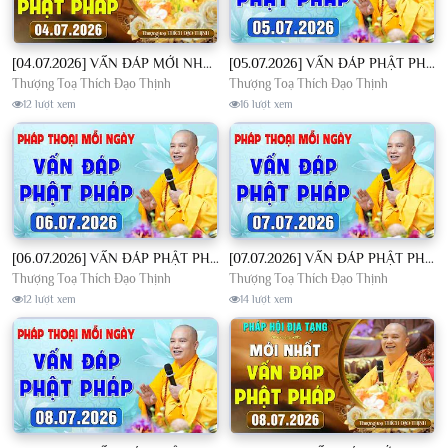
[04.07.2026] VẤN ĐÁP MỚI NHẤT - Pháp Hội Địa Tạng Chùa Khai Nguyên | TT. Thích Đạo Thịnh
[05.07.2026] VẤN ĐÁP PHẬT PHÁP - Nghe Thầy giảng Pháp mỗi ngày CÔNG ĐỨC VÔ LƯỢNG│TT. Thích Đạo Thịnh
Thượng Toạ Thích Đạo Thịnh
Thượng Toạ Thích Đạo Thịnh
12 lượt xem
16 lượt xem
[06.07.2026] VẤN ĐÁP PHẬT PHÁP - Nghe Thầy giảng Pháp mỗi ngày CÔNG ĐỨC VÔ LƯỢNG│TT. Thích Đạo Thịnh
[07.07.2026] VẤN ĐÁP PHẬT PHÁP - Nghe Thầy giảng Pháp mỗi ngày CÔNG ĐỨC VÔ LƯỢNG│TT. Thích Đạo Thịnh
Thượng Toạ Thích Đạo Thịnh
Thượng Toạ Thích Đạo Thịnh
12 lượt xem
14 lượt xem