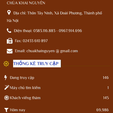
CHÙA KHAI NGUYÊN
Địa chỉ:
Thôn Tây Ninh, Xã Đoài Phương, Thành phố
Hà Nội
Điện thoại:
0383.116.883 - 0967.914.696
Fax:
02433 610 897
Email:
chuakhainguyen @ gmail.com
THỐNG KÊ TRUY CẬP
Đang truy cập
146
Máy chủ tìm kiếm
1
Khách viếng thăm
145
Hôm nay
69,986