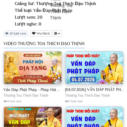
Giảng Sư:
Thượng Toạ Thích Đạo Thịnh
Thể loại:
Vấn Đáp Phật Pháp
Lượt xem:
20
Lượt nghe:
0
20 lượt xem
Yêu thích
VIDEO THƯỢNG TOẠ THÍCH ĐẠO THỊNH
Vấn Đáp Phật Pháp - Pháp Hội Địa Tạng Ngày 01/08/2026│TT. Thích Đạo Thịnh
[04.07.2026] VẤN ĐÁP PHẬT PHÁP - Nghe Thầy giảng Pháp mỗi ngày CÔNG ĐỨC VÔ LƯỢNG│TT. Thích Đạo Thịnh
Thượng Toạ Thích Đạo Thịnh
Thượng Toạ Thích Đạo Thịnh
14 lượt xem
17 lượt xem