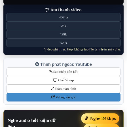
Âm thanh video
432Hz
24k
128k
320k
Video phát trực tiếp, không tạo file tạm trên máy chủ.
Trình phát ngoài: Youtube
Sao chép liên kết
Chế độ rạp
Toàn màn hình
Mở nguồn gốc
🎵 Nghe 24kbps
Nghe audio tiết kiệm dữ
liệu