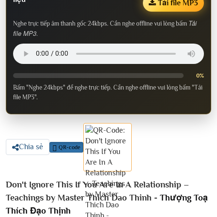
Tải file MP3
Tải
Nghe trực tiếp âm thanh gốc 24kbps. Cần nghe offline vui lòng bấm
file MP3
.
0%
Bấm "Nghe 24kbps" để nghe trực tiếp. Cần nghe offline vui lòng bấm "Tải
file MP3".
Chia sẻ
QR-code
Don't Ignore This If You Are In A Relationship –
Teachings by Master Thich Dao Thinh -
Thượng Toạ
Thích Đạo Thịnh