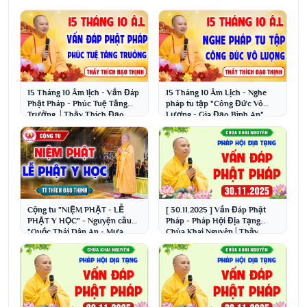
15 Tháng 10 Âm lịch - Vấn Đáp
15 Tháng 10 Âm Lịch - Nghe
Phật Pháp - Phúc Tuệ Tăng
pháp tu tập "Công Đức Vô
Trưởng │Thầy Thích Đạo
Lượng - Gia Đạo Bình An"
Thịnh
│Thầy Thích Đạo Thịnh
Cộng tu "NIỆM PHẬT - LỄ
[ 30.11.2025 ] Vấn Đáp Phật
PHẬT Y HỌC" - Nguyện cầu
Pháp - Pháp Hội Địa Tạng
"Quốc Thái Dân An - Mưa
Chùa Khai Nguyên│Thầy
Thuận Gió Hoà"
Thích Đạo Thịnh