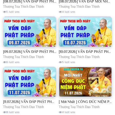
[08.07.2026] VẤN ĐÁP PHẬT PHÁP - Nghe Thầy giảng Pháp mỗi ngày CÔNG ĐỨC VÔ LƯỢNG│TT. Thích Đạo Thịnh
[08.07.2026] VẤN ĐÁP MỚI NHẤT - Pháp Hội Địa Tạng Chùa Khai Nguyên | TT. Thích Đạo Thịnh
Thượng Toạ Thích Đạo Thịnh
Thượng Toạ Thích Đạo Thịnh
15 lượt xem
14 lượt xem
[09.07.2026] VẤN ĐÁP PHẬT PHÁP - Nghe Thầy giảng Pháp mỗi ngày CÔNG ĐỨC VÔ LƯỢNG│TT. Thích Đạo Thịnh
[10.07.2026] VẤN ĐÁP PHẬT PHÁP - Nghe Thầy giảng Pháp mỗi ngày CÔNG ĐỨC VÔ LƯỢNG│TT. Thích Đạo Thịnh
Thượng Toạ Thích Đạo Thịnh
Thượng Toạ Thích Đạo Thịnh
16 lượt xem
15 lượt xem
[11.07.2026] VẤN ĐÁP PHẬT PHÁP - Nghe Thầy giảng Pháp mỗi ngày CÔNG ĐỨC VÔ LƯỢNG│TT. Thích Đạo Thịnh
[ Mới Nhất ] CÔNG ĐỨC NIỆM PHẬT - Khoá Chuyên Tu Chùa Khai Nguyên 11/07/2026 | TT. Thích Đạo Thịnh
Thượng Toạ Thích Đạo Thịnh
Thượng Toạ Thích Đạo Thịnh
18 lượt xem
14 lượt xem