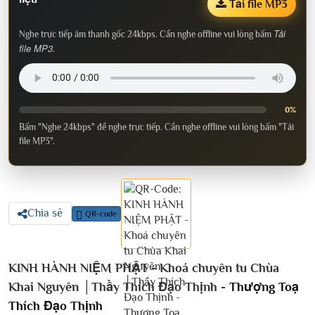
Tải file MP3
Tải
Nghe trực tiếp âm thanh gốc 24kbps. Cần nghe offline vui lòng bấm
file MP3
.
0%
Bấm "Nghe 24kbps" để nghe trực tiếp. Cần nghe offline vui lòng bấm "Tải
file MP3".
Chia sẻ
QR-code
KINH HÀNH NIỆM PHẬT - Khoá chuyên tu Chùa
Khai Nguyên │Thầy Thích Đạo Thịnh -
Thượng Toạ
Thích Đạo Thịnh