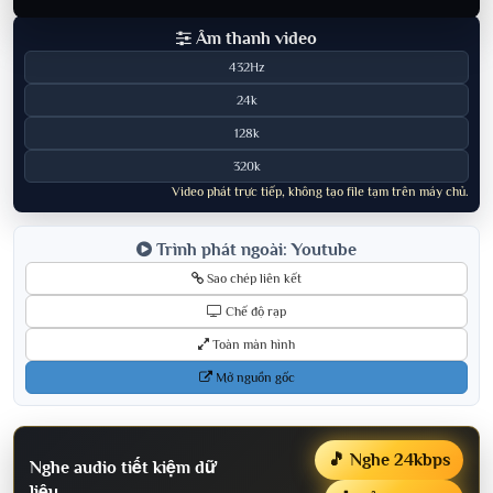
Âm thanh video
432Hz
24k
128k
320k
Video phát trực tiếp, không tạo file tạm trên máy chủ.
Trình phát ngoài: Youtube
Sao chép liên kết
Chế độ rạp
Toàn màn hình
Mở nguồn gốc
🎵 Nghe 24kbps
Nghe audio tiết kiệm dữ
liệu