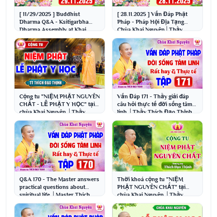
[ 11/29/2025 ] Buddhist
[ 28.11.2025 ] Vấn Đáp Phật
Dharma Q&A - Ksitigarbha
Pháp - Pháp Hội Địa Tạng
Dharma Assembly at Khai
Chùa Khai Nguyên│Thầy
Nguyen Pagoda | Venerabl...
Thích Đạo Thịnh
Cộng tu "NIỆM PHẬT NGUYÊN
Vấn Đáp 171 - Thầy giải đáp
CHẤT - LỄ PHẬT Y HỌC" tại
câu hỏi thực tế đời sống tâm
chùa Khai Nguyên │Thầy
linh │Thầy Thích Đạo Thịnh
Thích Đạo Thịnh
Q&A 170 - The Master answers
Thời khoá cộng tu "NIỆM
practical questions about
PHẬT NGUYÊN CHẤT" tại
spiritual life │Master Thich
chùa Khai Nguyên │Thầy
Dao Thinh
Thích Đạo Thịnh