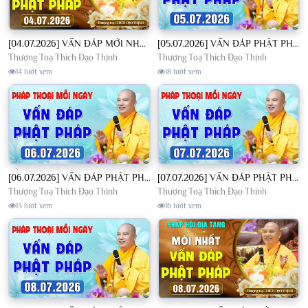
[04.07.2026] VẤN ĐÁP MỚI NHẤT - Pháp Hội Địa Tạng Chùa Khai Nguyên | TT. Thích Đạo Thịnh
[05.07.2026] VẤN ĐÁP PHẬT PHÁP - Nghe Thầy giảng Pháp mỗi ngày CÔNG ĐỨC VÔ LƯỢNG│TT. Thích Đạo Thịnh
Thượng Toạ Thích Đạo Thịnh
Thượng Toạ Thích Đạo Thịnh
14 lượt xem
18 lượt xem
[06.07.2026] VẤN ĐÁP PHẬT PHÁP - Nghe Thầy giảng Pháp mỗi ngày CÔNG ĐỨC VÔ LƯỢNG│TT. Thích Đạo Thịnh
[07.07.2026] VẤN ĐÁP PHẬT PHÁP - Nghe Thầy giảng Pháp mỗi ngày CÔNG ĐỨC VÔ LƯỢNG│TT. Thích Đạo Thịnh
Thượng Toạ Thích Đạo Thịnh
Thượng Toạ Thích Đạo Thịnh
13 lượt xem
16 lượt xem