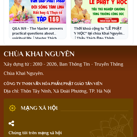
Q&A 169 - The Master answers
Thời khoá cộng tu "LỄ PHẬT
practical questions about
Y HỌC" tại chùa Khai Nguyên
spiritual life │Master Thich
│Thầy Thích Đạo Thịnh
Dao Thinh
CHÙA KHAI NGUYÊN
Xây dựng từ : 2010 - 2026, Ban Thông Tin - Truyền Thông
Chùa Khai Nguyên.
CÔNG TY TNHH VĂN HÓA PHẨM PHẬT GIÁO TẢN VIÊN
Địa chỉ: Thôn Tây Ninh, Xã Đoài Phương, TP. Hà Nội
MẠNG XÃ HỘI
Chúng tôi trên mạng xã hội