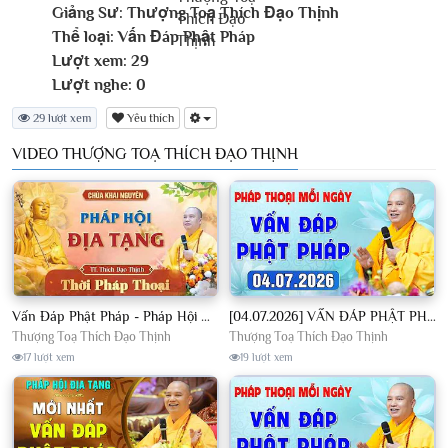
Giảng Sư:
Thượng Toạ Thích Đạo Thịnh
Thể loại:
Vấn Đáp Phật Pháp
Lượt xem:
29
Lượt nghe:
0
29 lượt xem
Yêu thích
VIDEO THƯỢNG TOẠ THÍCH ĐẠO THỊNH
Vấn Đáp Phật Pháp - Pháp Hội Địa Tạng Ngày 01/08/2026│TT. Thích Đạo Thịnh
[04.07.2026] VẤN ĐÁP PHẬT PHÁP - Nghe Thầy giảng Pháp mỗi ngày CÔNG ĐỨC VÔ LƯỢNG│TT. Thích Đạo Thịnh
Thượng Toạ Thích Đạo Thịnh
Thượng Toạ Thích Đạo Thịnh
17 lượt xem
19 lượt xem