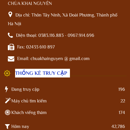
CHÙA KHAI NGUYÊN
Địa chỉ:
Thôn Tây Ninh, Xã Đoài Phương, Thành phố
Hà Nội
Điện thoại:
0383.116.883 - 0967.914.696
Fax:
02433 610 897
Email:
chuakhainguyen @ gmail.com
THỐNG KÊ TRUY CẬP
Đang truy cập
196
Máy chủ tìm kiếm
22
Khách viếng thăm
174
Hôm nay
42,786