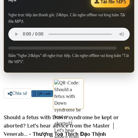
Tải file MP3
Tải
Nghe trực tiếp âm thanh gốc 24kbps. Cần nghe offline vui lòng bấm
file MP3
.
0%
Bấm "Nghe 24kbps" để nghe trực tiếp. Cần nghe offline vui lòng bấm "Tải
file MP3".
Chia sẻ
QR-code
Should a fetus with Down syndrome be kept or
aborted? Let's hear advice from the Master │
Venerab... -
Thượng Toạ Thích Đạo Thịnh