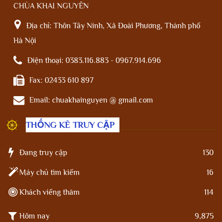
CHÙA KHAI NGUYÊN
Địa chỉ:
Thôn Tây Ninh, Xã Đoài Phương, Thành phố
Hà Nội
Điện thoại:
0383.116.883 - 0967.914.696
Fax:
02433 610 897
Email:
chuakhainguyen @ gmail.com
THỐNG KÊ TRUY CẬP
Đang truy cập
130
Máy chủ tìm kiếm
16
Khách viếng thăm
114
Hôm nay
9,875