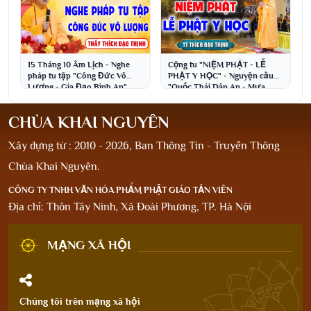
15 Tháng 10 Âm Lịch - Nghe
Cộng tu "NIỆM PHẬT - LỄ
pháp tu tập "Công Đức Vô
PHẬT Y HỌC" - Nguyện cầu
Lượng - Gia Đạo Bình An"
"Quốc Thái Dân An - Mưa
│Thầy Thích Đạo Thịnh
Thuận Gió Hoà"
CHÙA KHAI NGUYÊN
Xây dựng từ : 2010 - 2026, Ban Thông Tin - Truyền Thông
Chùa Khai Nguyên.
CÔNG TY TNHH VĂN HÓA PHẨM PHẬT GIÁO TẢN VIÊN
Địa chỉ: Thôn Tây Ninh, Xã Đoài Phương, TP. Hà Nội
MẠNG XÃ HỘI
Chúng tôi trên mạng xã hội