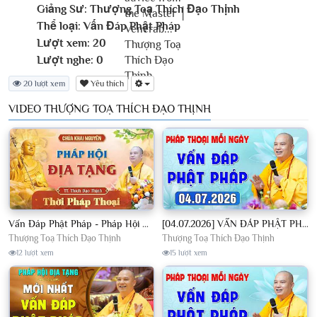
Giảng Sư:
Thượng Toạ Thích Đạo Thịnh
Thể loại:
Vấn Đáp Phật Pháp
Lượt xem:
20
Lượt nghe:
0
20 lượt xem
Yêu thích
VIDEO THƯỢNG TOẠ THÍCH ĐẠO THỊNH
Vấn Đáp Phật Pháp - Pháp Hội Địa Tạng Ngày 01/08/2026│TT. Thích Đạo Thịnh
[04.07.2026] VẤN ĐÁP PHẬT PHÁP - Nghe Thầy giảng Pháp mỗi ngày CÔNG ĐỨC VÔ LƯỢNG│TT. Thích Đạo Thịnh
Thượng Toạ Thích Đạo Thịnh
Thượng Toạ Thích Đạo Thịnh
12 lượt xem
15 lượt xem