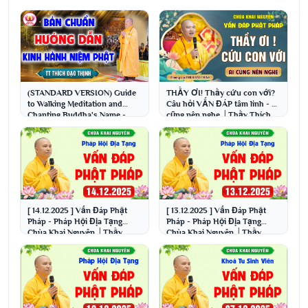
(STANDARD VERSION) Guide
THẦY ƠI! Thầy cứu con với?
to Walking Meditation and
Câu hỏi VẤN ĐÁP tâm linh - Ai
Chanting Buddha's Name -
cũng nên nghe │Thầy Thích
Pure Melody - Special...
Đạo Thịnh
[ 14.12.2025 ] Vấn Đáp Phật
[ 13.12.2025 ] Vấn Đáp Phật
Pháp - Pháp Hội Địa Tạng
Pháp - Pháp Hội Địa Tạng
Chùa Khai Nguyên │Thầy
Chùa Khai Nguyên │Thầy
Thích Đạo Thịnh
Thích Đạo Thịnh