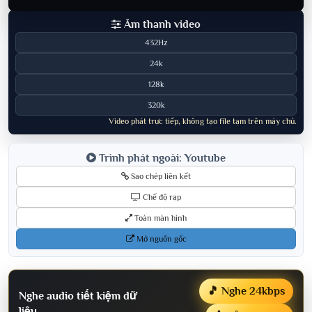
Âm thanh video
432Hz
24k
128k
320k
Video phát trực tiếp, không tạo file tạm trên máy chủ.
Trình phát ngoài: Youtube
Sao chép liên kết
Chế độ rạp
Toàn màn hình
Mở nguồn gốc
🎵 Nghe 24kbps
Nghe audio tiết kiệm dữ
liệu