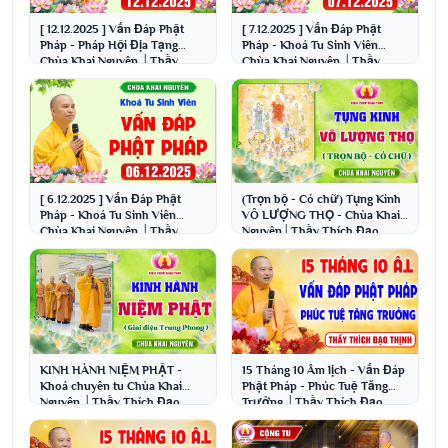
[ 12.12.2025 ] Vấn Đáp Phật
[ 7.12.2025 ] Vấn Đáp Phật
Pháp - Pháp Hội Địa Tạng
Pháp - Khoá Tu Sinh Viên
Chùa Khai Nguyên │Thầy
Chùa Khai Nguyên │Thầy
Thích Đạo Thịnh
Thích Đạo Thịnh
[ 6.12.2025 ] Vấn Đáp Phật
(Trọn bộ - Có chữ) Tụng Kinh
Pháp - Khoá Tu Sinh Viên
VÔ LƯỢNG THỌ - Chùa Khai
Chùa Khai Nguyên │Thầy
Nguyên│Thầy Thích Đạo
Thích Đạo Thịnh
Thịnh hội tập
KINH HÀNH NIỆM PHẬT -
15 Tháng 10 Âm lịch - Vấn Đáp
Khoá chuyên tu Chùa Khai
Phật Pháp - Phúc Tuệ Tăng
Nguyên │Thầy Thích Đạo
Trưởng │Thầy Thích Đạo
Thịnh
Thịnh