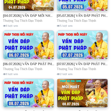
[04.07.2026] VẤN ĐÁP MỚI NHẤT - Pháp Hội Địa Tạng Chùa Khai Nguyên | TT. Thích Đạo Thịnh
[05.07.2026] VẤN ĐÁP PHẬT PHÁP - Nghe Thầy giảng Pháp mỗi ngày CÔNG ĐỨC VÔ LƯỢNG│TT. Thích Đạo Thịnh
Thượng Toạ Thích Đạo Thịnh
Thượng Toạ Thích Đạo Thịnh
11 lượt xem
15 lượt xem
[06.07.2026] VẤN ĐÁP PHẬT PHÁP - Nghe Thầy giảng Pháp mỗi ngày CÔNG ĐỨC VÔ LƯỢNG│TT. Thích Đạo Thịnh
[07.07.2026] VẤN ĐÁP PHẬT PHÁP - Nghe Thầy giảng Pháp mỗi ngày CÔNG ĐỨC VÔ LƯỢNG│TT. Thích Đạo Thịnh
Thượng Toạ Thích Đạo Thịnh
Thượng Toạ Thích Đạo Thịnh
11 lượt xem
12 lượt xem