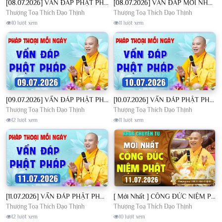
[08.07.2026] VẤN ĐÁP PHẬT PHÁP - Nghe Thầy giảng Pháp mỗi ngày CÔNG ĐỨC VÔ LƯỢNG│TT. Thích Đạo Thịnh
[08.07.2026] VẤN ĐÁP MỚI NHẤT - Pháp Hội Địa Tạng Chùa Khai Nguyên | TT. Thích Đạo Thịnh
Thượng Toạ Thích Đạo Thịnh
Thượng Toạ Thích Đạo Thịnh
10 lượt xem
11 lượt xem
[09.07.2026] VẤN ĐÁP PHẬT PHÁP - Nghe Thầy giảng Pháp mỗi ngày CÔNG ĐỨC VÔ LƯỢNG│TT. Thích Đạo Thịnh
[10.07.2026] VẤN ĐÁP PHẬT PHÁP - Nghe Thầy giảng Pháp mỗi ngày CÔNG ĐỨC VÔ LƯỢNG│TT. Thích Đạo Thịnh
Thượng Toạ Thích Đạo Thịnh
Thượng Toạ Thích Đạo Thịnh
12 lượt xem
11 lượt xem
[11.07.2026] VẤN ĐÁP PHẬT PHÁP - Nghe Thầy giảng Pháp mỗi ngày CÔNG ĐỨC VÔ LƯỢNG│TT. Thích Đạo Thịnh
[ Mới Nhất ] CÔNG ĐỨC NIỆM PHẬT - Khoá Chuyên Tu Chùa Khai Nguyên 11/07/2026 | TT. Thích Đạo Thịnh
Thượng Toạ Thích Đạo Thịnh
Thượng Toạ Thích Đạo Thịnh
12 lượt xem
10 lượt xem