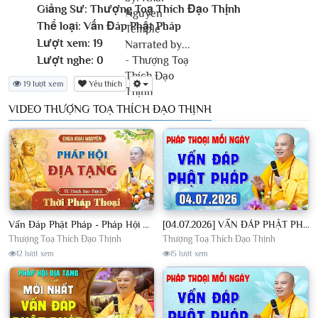
Giảng Sư:
Thượng Toạ Thích Đạo Thịnh
Thể loại:
Vấn Đáp Phật Pháp
Lượt xem:
19
Lượt nghe:
0
19 lượt xem
Yêu thích
VIDEO THƯỢNG TOẠ THÍCH ĐẠO THỊNH
Vấn Đáp Phật Pháp - Pháp Hội Địa Tạng Ngày 01/08/2026│TT. Thích Đạo Thịnh
[04.07.2026] VẤN ĐÁP PHẬT PHÁP - Nghe Thầy giảng Pháp mỗi ngày CÔNG ĐỨC VÔ LƯỢNG│TT. Thích Đạo Thịnh
Thượng Toạ Thích Đạo Thịnh
Thượng Toạ Thích Đạo Thịnh
12 lượt xem
15 lượt xem