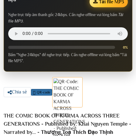
Tải file MP3
Tải
Nghe trực tiếp âm thanh gốc 24kbps. Cần nghe offline vui lòng bấm
file MP3
.
0%
Bấm "Nghe 24kbps" để nghe trực tiếp. Cần nghe offline vui lòng bấm "Tải
file MP3".
Chia sẻ
QR-code
THE COMIC BOOK OF KARMA ACROSS THREE
GENERATIONS - Published by: Khai Nguyen Temple -
Narrated by... -
Thượng Toạ Thích Đạo Thịnh