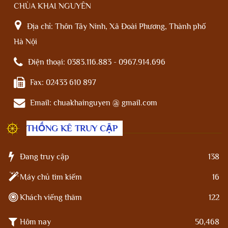
CHÙA KHAI NGUYÊN
Địa chỉ:
Thôn Tây Ninh, Xã Đoài Phương, Thành phố
Hà Nội
Điện thoại:
0383.116.883 - 0967.914.696
Fax:
02433 610 897
Email:
chuakhainguyen @ gmail.com
THỐNG KÊ TRUY CẬP
Đang truy cập
138
Máy chủ tìm kiếm
16
Khách viếng thăm
122
Hôm nay
50,468