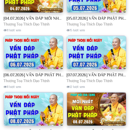
[04.07.2026] VẤN ĐÁP MỚI NHẤT - Pháp Hội Địa Tạng Chùa Khai Nguyên | TT. Thích Đạo Thịnh
[05.07.2026] VẤN ĐÁP PHẬT PHÁP - Nghe Thầy giảng Pháp mỗi ngày CÔNG ĐỨC VÔ LƯỢNG│TT. Thích Đạo Thịnh
Thượng Toạ Thích Đạo Thịnh
Thượng Toạ Thích Đạo Thịnh
11 lượt xem
15 lượt xem
[06.07.2026] VẤN ĐÁP PHẬT PHÁP - Nghe Thầy giảng Pháp mỗi ngày CÔNG ĐỨC VÔ LƯỢNG│TT. Thích Đạo Thịnh
[07.07.2026] VẤN ĐÁP PHẬT PHÁP - Nghe Thầy giảng Pháp mỗi ngày CÔNG ĐỨC VÔ LƯỢNG│TT. Thích Đạo Thịnh
Thượng Toạ Thích Đạo Thịnh
Thượng Toạ Thích Đạo Thịnh
11 lượt xem
12 lượt xem