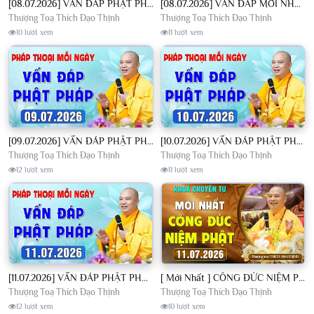
[08.07.2026] VẤN ĐÁP PHẬT PHÁP - Nghe Thầy giảng Pháp mỗi ngày CÔNG ĐỨC VÔ LƯỢNG│TT. Thích Đạo Thịnh
[08.07.2026] VẤN ĐÁP MỚI NHẤT - Pháp Hội Địa Tạng Chùa Khai Nguyên | TT. Thích Đạo Thịnh
Thượng Toạ Thích Đạo Thịnh
Thượng Toạ Thích Đạo Thịnh
10 lượt xem
11 lượt xem
[09.07.2026] VẤN ĐÁP PHẬT PHÁP - Nghe Thầy giảng Pháp mỗi ngày CÔNG ĐỨC VÔ LƯỢNG│TT. Thích Đạo Thịnh
[10.07.2026] VẤN ĐÁP PHẬT PHÁP - Nghe Thầy giảng Pháp mỗi ngày CÔNG ĐỨC VÔ LƯỢNG│TT. Thích Đạo Thịnh
Thượng Toạ Thích Đạo Thịnh
Thượng Toạ Thích Đạo Thịnh
12 lượt xem
11 lượt xem
[11.07.2026] VẤN ĐÁP PHẬT PHÁP - Nghe Thầy giảng Pháp mỗi ngày CÔNG ĐỨC VÔ LƯỢNG│TT. Thích Đạo Thịnh
[ Mới Nhất ] CÔNG ĐỨC NIỆM PHẬT - Khoá Chuyên Tu Chùa Khai Nguyên 11/07/2026 | TT. Thích Đạo Thịnh
Thượng Toạ Thích Đạo Thịnh
Thượng Toạ Thích Đạo Thịnh
12 lượt xem
10 lượt xem