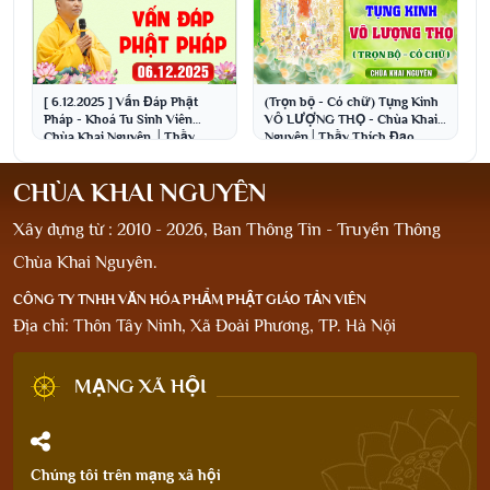
[ 6.12.2025 ] Vấn Đáp Phật
(Trọn bộ - Có chữ) Tụng Kinh
Pháp - Khoá Tu Sinh Viên
VÔ LƯỢNG THỌ - Chùa Khai
Chùa Khai Nguyên │Thầy
Nguyên│Thầy Thích Đạo
Thích Đạo Thịnh
Thịnh hội tập
CHÙA KHAI NGUYÊN
Xây dựng từ : 2010 - 2026, Ban Thông Tin - Truyền Thông
Chùa Khai Nguyên.
CÔNG TY TNHH VĂN HÓA PHẨM PHẬT GIÁO TẢN VIÊN
Địa chỉ: Thôn Tây Ninh, Xã Đoài Phương, TP. Hà Nội
MẠNG XÃ HỘI
Chúng tôi trên mạng xã hội