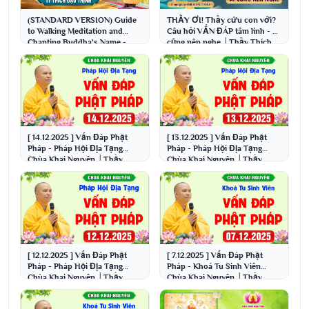
(STANDARD VERSION) Guide
THẦY ƠI! Thầy cứu con với?
to Walking Meditation and
Câu hỏi VẤN ĐÁP tâm linh - Ai
Chanting Buddha's Name -
cũng nên nghe │Thầy Thích
Pure Melody - Special...
Đạo Thịnh
[ 14.12.2025 ] Vấn Đáp Phật
[ 13.12.2025 ] Vấn Đáp Phật
Pháp - Pháp Hội Địa Tạng
Pháp - Pháp Hội Địa Tạng
Chùa Khai Nguyên │Thầy
Chùa Khai Nguyên │Thầy
Thích Đạo Thịnh
Thích Đạo Thịnh
[ 12.12.2025 ] Vấn Đáp Phật
[ 7.12.2025 ] Vấn Đáp Phật
Pháp - Pháp Hội Địa Tạng
Pháp - Khoá Tu Sinh Viên
Chùa Khai Nguyên │Thầy
Chùa Khai Nguyên │Thầy
Thích Đạo Thịnh
Thích Đạo Thịnh