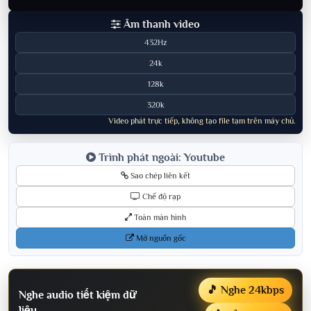
Âm thanh video
432Hz
24k
128k
320k
Video phát trực tiếp, không tạo file tạm trên máy chủ.
Trình phát ngoài: Youtube
Sao chép liên kết
Chế độ rạp
Toàn màn hình
Mở nguồn gốc
🎵 Nghe 24kbps
Nghe audio tiết kiệm dữ
liệu