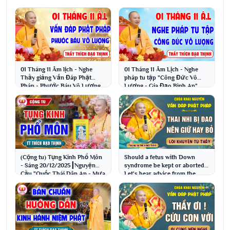
01 Tháng 11 Âm lịch - Nghe
01 Tháng 11 Âm Lịch - Nghe
Thầy giảng Vấn Đáp Phật
pháp tu tập "Công Đức Vô
Pháp - Phước Báu Vô Lượng
Lượng - Gia Đạo Bình An"
│Thầy Thích Đạo Thịnh
│Thầy Thích Đạo Thịnh
(Cộng tu) Tụng Kinh Phổ Môn
Should a fetus with Down
- Sáng 20/12/2025┃Nguyện
syndrome be kept or aborted?
Cầu "Quốc Thái Dân An - Mưa
Let's hear advice from the
Thuận Gió Hòa"
Master │ Venerab...