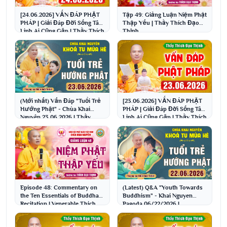
[24.06.2026] VẤN ĐÁP PHẬT
Tập 49: Giảng Luận Niệm Phật
PHÁP | Giải Đáp Đời Sống Tâm
Thập Yếu | Thầy Thích Đạo
Linh Ai Cũng Gặp | Thầy Thích
Thịnh
Đạo Thịnh
(Mới nhất) Vấn Đáp "Tuổi Trẻ
[23.06.2026] VẤN ĐÁP PHẬT
Hướng Phật" - Chùa Khai
PHÁP | Giải Đáp Đời Sống Tâm
Nguyên 23.06.2026 | Thầy
Linh Ai Cũng Gặp | Thầy Thích
Thích Đạo Thịnh
Đạo Thịnh
Episode 48: Commentary on
(Latest) Q&A "Youth Towards
the Ten Essentials of Buddha
Buddhism" - Khai Nguyen
Recitation | Venerable Thich
Pagoda 06/22/2026 |
Dao Thinh
Venerable Thich Dao Thinh