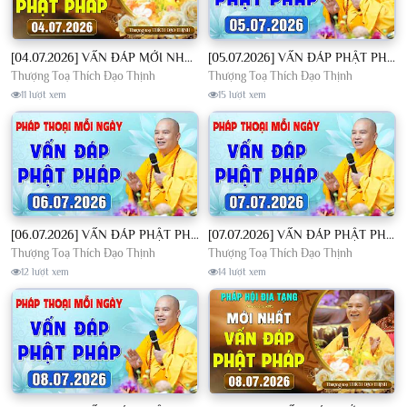
[04.07.2026] VẤN ĐÁP MỚI NHẤT - Pháp Hội Địa Tạng Chùa Khai Nguyên | TT. Thích Đạo Thịnh
[05.07.2026] VẤN ĐÁP PHẬT PHÁP - Nghe Thầy giảng Pháp mỗi ngày CÔNG ĐỨC VÔ LƯỢNG│TT. Thích Đạo Thịnh
Thượng Toạ Thích Đạo Thịnh
Thượng Toạ Thích Đạo Thịnh
11 lượt xem
15 lượt xem
[06.07.2026] VẤN ĐÁP PHẬT PHÁP - Nghe Thầy giảng Pháp mỗi ngày CÔNG ĐỨC VÔ LƯỢNG│TT. Thích Đạo Thịnh
[07.07.2026] VẤN ĐÁP PHẬT PHÁP - Nghe Thầy giảng Pháp mỗi ngày CÔNG ĐỨC VÔ LƯỢNG│TT. Thích Đạo Thịnh
Thượng Toạ Thích Đạo Thịnh
Thượng Toạ Thích Đạo Thịnh
12 lượt xem
14 lượt xem