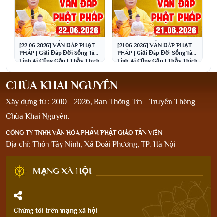
[22.06.2026] VẤN ĐÁP PHẬT
[21.06.2026] VẤN ĐÁP PHẬT
PHÁP | Giải Đáp Đời Sống Tâm
PHÁP | Giải Đáp Đời Sống Tâm
Linh Ai Cũng Gặp | Thầy Thích
Linh Ai Cũng Gặp | Thầy Thích
Đạo Thịnh
Đạo Thịnh
CHÙA KHAI NGUYÊN
Xây dựng từ : 2010 - 2026, Ban Thông Tin - Truyền Thông
Chùa Khai Nguyên.
CÔNG TY TNHH VĂN HÓA PHẨM PHẬT GIÁO TẢN VIÊN
Địa chỉ: Thôn Tây Ninh, Xã Đoài Phương, TP. Hà Nội
MẠNG XÃ HỘI
Chúng tôi trên mạng xã hội