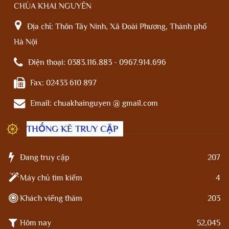
CHÙA KHAI NGUYÊN
Địa chỉ:
Thôn Tây Ninh, Xã Đoài Phương, Thành phố
Hà Nội
Điện thoại:
0383.116.883 - 0967.914.696
Fax:
02433 610 897
Email:
chuakhainguyen @ gmail.com
THỐNG KÊ TRUY CẬP
Đang truy cập
207
Máy chủ tìm kiếm
4
Khách viếng thăm
203
Hôm nay
52,045