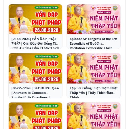
[26.06.2026] VẤN ĐÁP PHẬT
Episode 51: Exegesis of the Ten
PHÁP | Giải Đáp Đời Sống Tâm
Essentials of Buddha
Linh Ai Cũng Gặp | Thầy Thích
Recitation | Venerable Thich
Đạo Thịnh
Dao Thinh
[06/25/2026] BUDDHIST Q&A
Tập 50: Giảng Luận Niệm Phật
| Answers to Common
Thập Yếu | Thầy Thích Đạo
Spiritual Life Questions |
Thịnh
Venerable Thich Dao Thinh