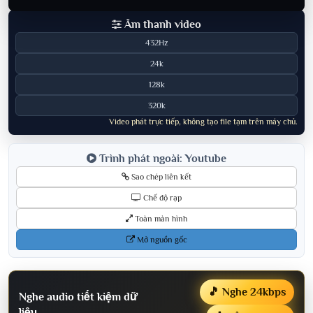
Âm thanh video
432Hz
24k
128k
320k
Video phát trực tiếp, không tạo file tạm trên máy chủ.
Trình phát ngoài: Youtube
Sao chép liên kết
Chế độ rạp
Toàn màn hình
Mở nguồn gốc
🎵 Nghe 24kbps
Nghe audio tiết kiệm dữ
liệu