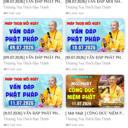
[08.07.2026] VẤN ĐÁP PHẬT PHÁP - Nghe Thầy giảng Pháp mỗi ngày CÔNG ĐỨC VÔ LƯỢNG│TT. Thích Đạo Thịnh
[08.07.2026] VẤN ĐÁP MỚI NHẤT - Pháp Hội Địa Tạng Chùa Khai Nguyên | TT. Thích Đạo Thịnh
Thượng Toạ Thích Đạo Thịnh
Thượng Toạ Thích Đạo Thịnh
11 lượt xem
12 lượt xem
[09.07.2026] VẤN ĐÁP PHẬT PHÁP - Nghe Thầy giảng Pháp mỗi ngày CÔNG ĐỨC VÔ LƯỢNG│TT. Thích Đạo Thịnh
[10.07.2026] VẤN ĐÁP PHẬT PHÁP - Nghe Thầy giảng Pháp mỗi ngày CÔNG ĐỨC VÔ LƯỢNG│TT. Thích Đạo Thịnh
Thượng Toạ Thích Đạo Thịnh
Thượng Toạ Thích Đạo Thịnh
13 lượt xem
13 lượt xem
[11.07.2026] VẤN ĐÁP PHẬT PHÁP - Nghe Thầy giảng Pháp mỗi ngày CÔNG ĐỨC VÔ LƯỢNG│TT. Thích Đạo Thịnh
[ Mới Nhất ] CÔNG ĐỨC NIỆM PHẬT - Khoá Chuyên Tu Chùa Khai Nguyên 11/07/2026 | TT. Thích Đạo Thịnh
Thượng Toạ Thích Đạo Thịnh
Thượng Toạ Thích Đạo Thịnh
12 lượt xem
10 lượt xem