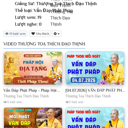
Giảng Sư:
Thượng Toạ Thích Đạo Thịnh
Thể loại:
Vấn Đáp Phật Pháp
Lượt xem:
19
Lượt nghe:
0
19 lượt xem
Yêu thích
VIDEO THƯỢNG TOẠ THÍCH ĐẠO THỊNH
Vấn Đáp Phật Pháp - Pháp Hội Địa Tạng Ngày 01/08/2026│TT. Thích Đạo Thịnh
[04.07.2026] VẤN ĐÁP PHẬT PHÁP - Nghe Thầy giảng Pháp mỗi ngày CÔNG ĐỨC VÔ LƯỢNG│TT. Thích Đạo Thịnh
Thượng Toạ Thích Đạo Thịnh
Thượng Toạ Thích Đạo Thịnh
13 lượt xem
17 lượt xem