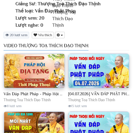
Giảng Sư:
Thượng Toạ Thích Đạo Thịnh
Thể loại:
Vấn Đáp Phật Pháp
Lượt xem:
20
Lượt nghe:
0
20 lượt xem
Yêu thích
VIDEO THƯỢNG TOẠ THÍCH ĐẠO THỊNH
Vấn Đáp Phật Pháp - Pháp Hội Địa Tạng Ngày 01/08/2026│TT. Thích Đạo Thịnh
[04.07.2026] VẤN ĐÁP PHẬT PHÁP - Nghe Thầy giảng Pháp mỗi ngày CÔNG ĐỨC VÔ LƯỢNG│TT. Thích Đạo Thịnh
Thượng Toạ Thích Đạo Thịnh
Thượng Toạ Thích Đạo Thịnh
11 lượt xem
13 lượt xem