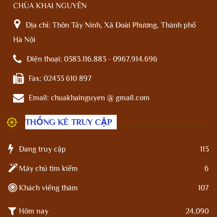
CHÙA KHAI NGUYÊN
Địa chỉ:
Thôn Tây Ninh, Xã Đoài Phương, Thành phố
Hà Nội
Điện thoại:
0383.116.883 - 0967.914.696
Fax:
02433 610 897
Email:
chuakhainguyen @ gmail.com
THỐNG KÊ TRUY CẬP
Đang truy cập
113
Máy chủ tìm kiếm
6
Khách viếng thăm
107
Hôm nay
24,090