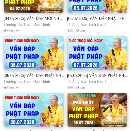
[04.07.2026] VẤN ĐÁP MỚI NHẤT - Pháp Hội Địa Tạng Chùa Khai Nguyên | TT. Thích Đạo Thịnh
[05.07.2026] VẤN ĐÁP PHẬT PHÁP - Nghe Thầy giảng Pháp mỗi ngày CÔNG ĐỨC VÔ LƯỢNG│TT. Thích Đạo Thịnh
Thượng Toạ Thích Đạo Thịnh
Thượng Toạ Thích Đạo Thịnh
11 lượt xem
12 lượt xem
[06.07.2026] VẤN ĐÁP PHẬT PHÁP - Nghe Thầy giảng Pháp mỗi ngày CÔNG ĐỨC VÔ LƯỢNG│TT. Thích Đạo Thịnh
[07.07.2026] VẤN ĐÁP PHẬT PHÁP - Nghe Thầy giảng Pháp mỗi ngày CÔNG ĐỨC VÔ LƯỢNG│TT. Thích Đạo Thịnh
Thượng Toạ Thích Đạo Thịnh
Thượng Toạ Thích Đạo Thịnh
11 lượt xem
10 lượt xem