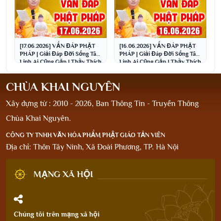
[17.06.2026] VẤN ĐÁP PHẬT
[16.06.2026] VẤN ĐÁP PHẬT
PHÁP | Giải Đáp Đời Sống Tâm
PHÁP | Giải Đáp Đời Sống Tâm
Linh Ai Cũng Gặp | Thầy Thích
Linh Ai Cũng Gặp | Thầy Thích
Đạo Thịnh
Đạo Thịnh
CHÙA KHAI NGUYÊN
Xây dựng từ : 2010 - 2026, Ban Thông Tin - Truyền Thông
Chùa Khai Nguyên.
CÔNG TY TNHH VĂN HÓA PHẨM PHẬT GIÁO TẢN VIÊN
Địa chỉ: Thôn Tây Ninh, Xã Đoài Phương, TP. Hà Nội
MẠNG XÃ HỘI
Chúng tôi trên mạng xã hội