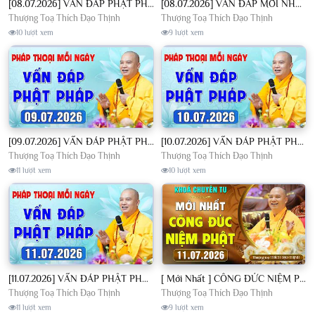
[08.07.2026] VẤN ĐÁP PHẬT PHÁP - Nghe Thầy giảng Pháp mỗi ngày CÔNG ĐỨC VÔ LƯỢNG│TT. Thích Đạo Thịnh
[08.07.2026] VẤN ĐÁP MỚI NHẤT - Pháp Hội Địa Tạng Chùa Khai Nguyên | TT. Thích Đạo Thịnh
Thượng Toạ Thích Đạo Thịnh
Thượng Toạ Thích Đạo Thịnh
10 lượt xem
9 lượt xem
[09.07.2026] VẤN ĐÁP PHẬT PHÁP - Nghe Thầy giảng Pháp mỗi ngày CÔNG ĐỨC VÔ LƯỢNG│TT. Thích Đạo Thịnh
[10.07.2026] VẤN ĐÁP PHẬT PHÁP - Nghe Thầy giảng Pháp mỗi ngày CÔNG ĐỨC VÔ LƯỢNG│TT. Thích Đạo Thịnh
Thượng Toạ Thích Đạo Thịnh
Thượng Toạ Thích Đạo Thịnh
11 lượt xem
10 lượt xem
[11.07.2026] VẤN ĐÁP PHẬT PHÁP - Nghe Thầy giảng Pháp mỗi ngày CÔNG ĐỨC VÔ LƯỢNG│TT. Thích Đạo Thịnh
[ Mới Nhất ] CÔNG ĐỨC NIỆM PHẬT - Khoá Chuyên Tu Chùa Khai Nguyên 11/07/2026 | TT. Thích Đạo Thịnh
Thượng Toạ Thích Đạo Thịnh
Thượng Toạ Thích Đạo Thịnh
11 lượt xem
9 lượt xem