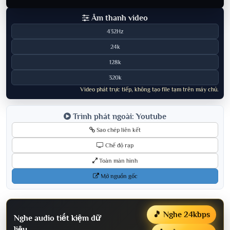
Âm thanh video
432Hz
24k
128k
320k
Video phát trực tiếp, không tạo file tạm trên máy chủ.
Trình phát ngoài: Youtube
Sao chép liên kết
Chế độ rạp
Toàn màn hình
Mở nguồn gốc
🎵 Nghe 24kbps
Nghe audio tiết kiệm dữ
liệu