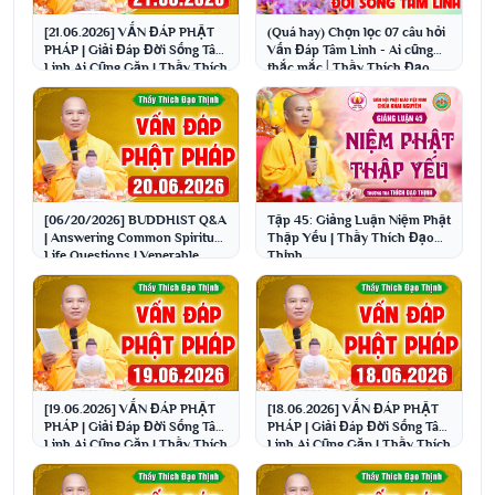
[21.06.2026] VẤN ĐÁP PHẬT
(Quá hay) Chọn lọc 07 câu hỏi
PHÁP | Giải Đáp Đời Sống Tâm
Vấn Đáp Tâm Linh - Ai cũng
Linh Ai Cũng Gặp | Thầy Thích
thắc mắc│Thầy Thích Đạo
Đạo Thịnh
Thịnh
[06/20/2026] BUDDHIST Q&A
Tập 45: Giảng Luận Niệm Phật
| Answering Common Spiritual
Thập Yếu | Thầy Thích Đạo
Life Questions | Venerable
Thịnh
Thích Đạo Thịnh
[19.06.2026] VẤN ĐÁP PHẬT
[18.06.2026] VẤN ĐÁP PHẬT
PHÁP | Giải Đáp Đời Sống Tâm
PHÁP | Giải Đáp Đời Sống Tâm
Linh Ai Cũng Gặp | Thầy Thích
Linh Ai Cũng Gặp | Thầy Thích
Đạo Thịnh
Đạo Thịnh