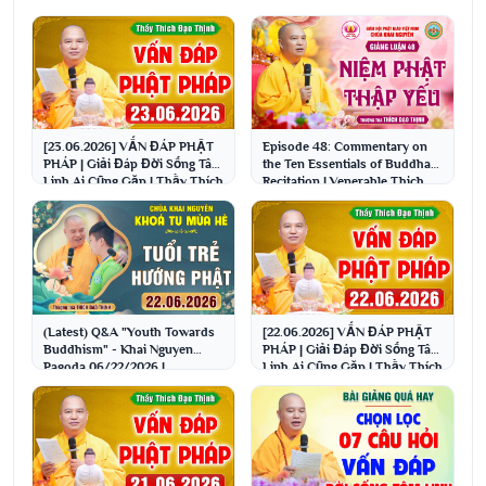
[23.06.2026] VẤN ĐÁP PHẬT
Episode 48: Commentary on
PHÁP | Giải Đáp Đời Sống Tâm
the Ten Essentials of Buddha
Linh Ai Cũng Gặp | Thầy Thích
Recitation | Venerable Thich
Đạo Thịnh
Dao Thinh
(Latest) Q&A "Youth Towards
[22.06.2026] VẤN ĐÁP PHẬT
Buddhism" - Khai Nguyen
PHÁP | Giải Đáp Đời Sống Tâm
Pagoda 06/22/2026 |
Linh Ai Cũng Gặp | Thầy Thích
Venerable Thich Dao Thinh
Đạo Thịnh