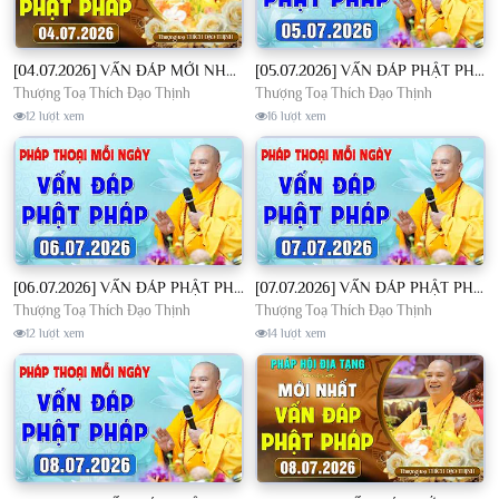
[04.07.2026] VẤN ĐÁP MỚI NHẤT - Pháp Hội Địa Tạng Chùa Khai Nguyên | TT. Thích Đạo Thịnh
[05.07.2026] VẤN ĐÁP PHẬT PHÁP - Nghe Thầy giảng Pháp mỗi ngày CÔNG ĐỨC VÔ LƯỢNG│TT. Thích Đạo Thịnh
Thượng Toạ Thích Đạo Thịnh
Thượng Toạ Thích Đạo Thịnh
12 lượt xem
16 lượt xem
[06.07.2026] VẤN ĐÁP PHẬT PHÁP - Nghe Thầy giảng Pháp mỗi ngày CÔNG ĐỨC VÔ LƯỢNG│TT. Thích Đạo Thịnh
[07.07.2026] VẤN ĐÁP PHẬT PHÁP - Nghe Thầy giảng Pháp mỗi ngày CÔNG ĐỨC VÔ LƯỢNG│TT. Thích Đạo Thịnh
Thượng Toạ Thích Đạo Thịnh
Thượng Toạ Thích Đạo Thịnh
12 lượt xem
14 lượt xem