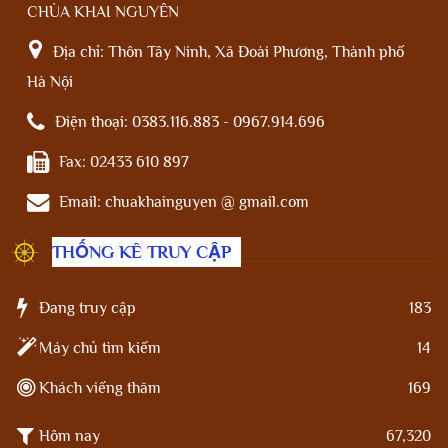
CHÙA KHAI NGUYÊN
Địa chỉ:
Thôn Tây Ninh, Xã Đoài Phương, Thành phố
Hà Nội
Điện thoại:
0383.116.883 - 0967.914.696
Fax:
02433 610 897
Email:
chuakhainguyen @ gmail.com
THỐNG KÊ TRUY CẬP
Đang truy cập
183
Máy chủ tìm kiếm
14
Khách viếng thăm
169
Hôm nay
67,320