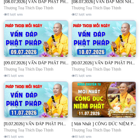
[08.07.2026] VẤN ĐÁP PHẬT PHÁP - Nghe Thầy giảng Pháp mỗi ngày CÔNG ĐỨC VÔ LƯỢNG│TT. Thích Đạo Thịnh
[08.07.2026] VẤN ĐÁP MỚI NHẤT - Pháp Hội Địa Tạng Chùa Khai Nguyên | TT. Thích Đạo Thịnh
Thượng Toạ Thích Đạo Thịnh
Thượng Toạ Thích Đạo Thịnh
11 lượt xem
12 lượt xem
[09.07.2026] VẤN ĐÁP PHẬT PHÁP - Nghe Thầy giảng Pháp mỗi ngày CÔNG ĐỨC VÔ LƯỢNG│TT. Thích Đạo Thịnh
[10.07.2026] VẤN ĐÁP PHẬT PHÁP - Nghe Thầy giảng Pháp mỗi ngày CÔNG ĐỨC VÔ LƯỢNG│TT. Thích Đạo Thịnh
Thượng Toạ Thích Đạo Thịnh
Thượng Toạ Thích Đạo Thịnh
13 lượt xem
13 lượt xem
[11.07.2026] VẤN ĐÁP PHẬT PHÁP - Nghe Thầy giảng Pháp mỗi ngày CÔNG ĐỨC VÔ LƯỢNG│TT. Thích Đạo Thịnh
[ Mới Nhất ] CÔNG ĐỨC NIỆM PHẬT - Khoá Chuyên Tu Chùa Khai Nguyên 11/07/2026 | TT. Thích Đạo Thịnh
Thượng Toạ Thích Đạo Thịnh
Thượng Toạ Thích Đạo Thịnh
13 lượt xem
10 lượt xem