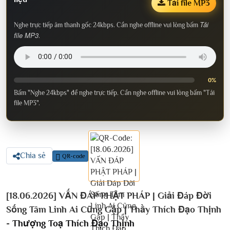
Tải file MP3
Tải
Nghe trực tiếp âm thanh gốc 24kbps. Cần nghe offline vui lòng bấm
file MP3
.
0%
Bấm "Nghe 24kbps" để nghe trực tiếp. Cần nghe offline vui lòng bấm "Tải
file MP3".
Chia sẻ
QR-code
[18.06.2026] VẤN ĐÁP PHẬT PHÁP | Giải Đáp Đời
Sống Tâm Linh Ai Cũng Gặp | Thầy Thích Đạo Thịnh
-
Thượng Toạ Thích Đạo Thịnh