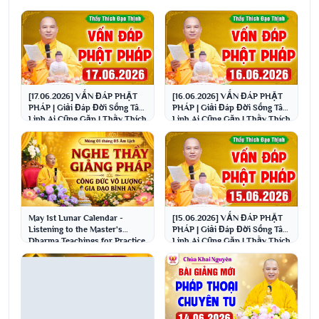
[17.06.2026] VẤN ĐÁP PHẬT
[16.06.2026] VẤN ĐÁP PHẬT
PHÁP | Giải Đáp Đời Sống Tâm
PHÁP | Giải Đáp Đời Sống Tâm
Linh Ai Cũng Gặp | Thầy Thích
Linh Ai Cũng Gặp | Thầy Thích
Đạo Thịnh
Đạo Thịnh
May 1st Lunar Calendar -
[15.06.2026] VẤN ĐÁP PHẬT
Listening to the Master's
PHÁP | Giải Đáp Đời Sống Tâm
Dharma Teachings for Practice
Linh Ai Cũng Gặp | Thầy Thích
- Immeasurable M...
Đạo Thịnh