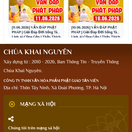
[11.06.2026] VẤN ĐÁP PHẬT
[10.06.2026] VẤN ĐÁP PHẬT
PHÁP | Giải Đáp Đời Sống Tâm
PHÁP | Giải Đáp Đời Sống Tâm
Linh Ai Cũng Gặp | Thầy Thích
Linh Ai Cũng Gặp | Thầy Thích
Đạo Thịnh
Đạo Thịnh
CHÙA KHAI NGUYÊN
Xây dựng từ : 2010 - 2026, Ban Thông Tin - Truyền Thông
Chùa Khai Nguyên.
CÔNG TY TNHH VĂN HÓA PHẨM PHẬT GIÁO TẢN VIÊN
Địa chỉ: Thôn Tây Ninh, Xã Đoài Phương, TP. Hà Nội
MẠNG XÃ HỘI
Chúng tôi trên mạng xã hội