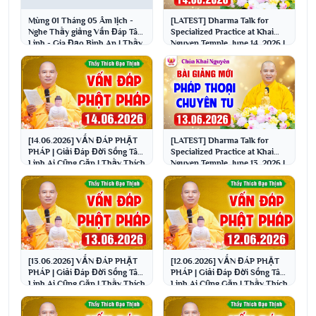
Mùng 01 Tháng 05 Âm lịch -
[LATEST] Dharma Talk for
Nghe Thầy giảng Vấn Đáp Tâm
Specialized Practice at Khai
Linh - Gia Đạo Bình An | Thầy
Nguyen Temple, June 14, 2026 |
Thích Đạo Thịnh
Venerable Th...
[14.06.2026] VẤN ĐÁP PHẬT
[LATEST] Dharma Talk for
PHÁP | Giải Đáp Đời Sống Tâm
Specialized Practice at Khai
Linh Ai Cũng Gặp | Thầy Thích
Nguyen Temple, June 13, 2026 |
Đạo Thịnh
Venerable Th...
[13.06.2026] VẤN ĐÁP PHẬT
[12.06.2026] VẤN ĐÁP PHẬT
PHÁP | Giải Đáp Đời Sống Tâm
PHÁP | Giải Đáp Đời Sống Tâm
Linh Ai Cũng Gặp | Thầy Thích
Linh Ai Cũng Gặp | Thầy Thích
Đạo Thịnh
Đạo Thịnh