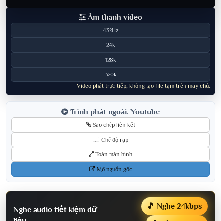
Âm thanh video
432Hz
24k
128k
320k
Video phát trực tiếp, không tạo file tạm trên máy chủ.
Trình phát ngoài: Youtube
Sao chép liên kết
Chế độ rạp
Toàn màn hình
Mở nguồn gốc
🎵 Nghe 24kbps
Nghe audio tiết kiệm dữ
liệu