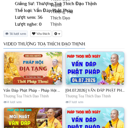
Giảng Sư:
Thượng Toạ Thích Đạo Thịnh
Thể loại:
Vấn Đáp Phật Pháp
Lượt xem:
36
Lượt nghe:
0
36 lượt xem
Yêu thích
VIDEO THƯỢNG TOẠ THÍCH ĐẠO THỊNH
Vấn Đáp Phật Pháp - Pháp Hội Địa Tạng Ngày 01/08/2026│TT. Thích Đạo Thịnh
[04.07.2026] VẤN ĐÁP PHẬT PHÁP - Nghe Thầy giảng Pháp mỗi ngày CÔNG ĐỨC VÔ LƯỢNG│TT. Thích Đạo Thịnh
Thượng Toạ Thích Đạo Thịnh
Thượng Toạ Thích Đạo Thịnh
14 lượt xem
17 lượt xem