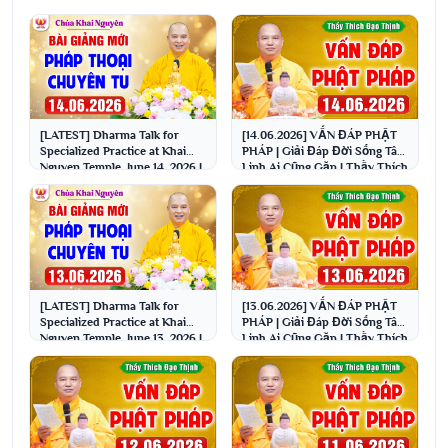
[LATEST] Dharma Talk for
[14.06.2026] VẤN ĐÁP PHẬT
Specialized Practice at Khai
PHÁP | Giải Đáp Đời Sống Tâm
Nguyen Temple, June 14, 2026 |
Linh Ai Cũng Gặp | Thầy Thích
Venerable Th...
Đạo Thịnh
[LATEST] Dharma Talk for
[13.06.2026] VẤN ĐÁP PHẬT
Specialized Practice at Khai
PHÁP | Giải Đáp Đời Sống Tâm
Nguyen Temple, June 13, 2026 |
Linh Ai Cũng Gặp | Thầy Thích
Venerable Th...
Đạo Thịnh