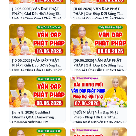
[12.06.2026] VẤN ĐÁP PHẬT
[11.06.2026] VẤN ĐÁP PHẬT
PHÁP | Giải Đáp Đời Sống Tâm
PHÁP | Giải Đáp Đời Sống Tâm
Linh Ai Cũng Gặp | Thầy Thích
Linh Ai Cũng Gặp | Thầy Thích
Đạo Thịnh
Đạo Thịnh
[10.06.2026] VẤN ĐÁP PHẬT
[09.06.2026] VẤN ĐÁP PHẬT
PHÁP | Giải Đáp Đời Sống Tâm
PHÁP | Giải Đáp Đời Sống Tâm
Linh Ai Cũng Gặp | Thầy Thích
Linh Ai Cũng Gặp | Thầy Thích
Đạo Thịnh
Đạo Thịnh
[June 8, 2026] Buddhist
[MỚI NHẤT] Vấn Đáp Phật
Dharma Q&A | Answering
Pháp - Pháp Hội Địa Tạng
Common Spiritual Life
Chùa Khai Nguyên 07.06.2026 |
Questions | Venerable Thich ...
Thầy Thích Đạo Thịnh