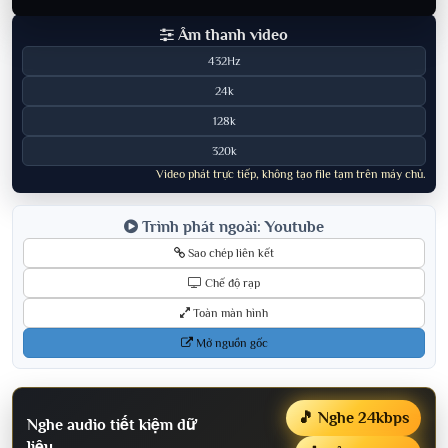
Âm thanh video
432Hz
24k
128k
320k
Video phát trực tiếp, không tạo file tạm trên máy chủ.
Trình phát ngoài: Youtube
Sao chép liên kết
Chế độ rạp
Toàn màn hình
Mở nguồn gốc
🎵 Nghe 24kbps
Nghe audio tiết kiệm dữ
liệu