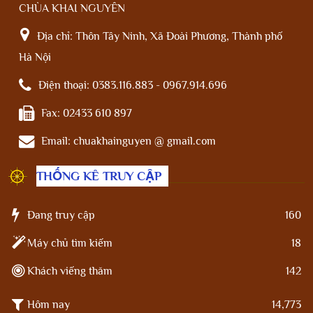
CHÙA KHAI NGUYÊN
Địa chỉ:
Thôn Tây Ninh, Xã Đoài Phương, Thành phố
Hà Nội
Điện thoại:
0383.116.883 - 0967.914.696
Fax:
02433 610 897
Email:
chuakhainguyen @ gmail.com
THỐNG KÊ TRUY CẬP
Đang truy cập
160
Máy chủ tìm kiếm
18
Khách viếng thăm
142
Hôm nay
14,773