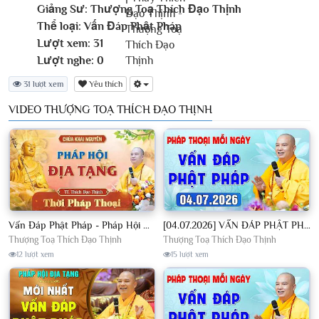
Giảng Sư:
Thượng Toạ Thích Đạo Thịnh
Thể loại:
Vấn Đáp Phật Pháp
Lượt xem:
31
Lượt nghe:
0
31 lượt xem
Yêu thích
VIDEO THƯỢNG TOẠ THÍCH ĐẠO THỊNH
Vấn Đáp Phật Pháp - Pháp Hội Địa Tạng Ngày 01/08/2026│TT. Thích Đạo Thịnh
[04.07.2026] VẤN ĐÁP PHẬT PHÁP - Nghe Thầy giảng Pháp mỗi ngày CÔNG ĐỨC VÔ LƯỢNG│TT. Thích Đạo Thịnh
Thượng Toạ Thích Đạo Thịnh
Thượng Toạ Thích Đạo Thịnh
12 lượt xem
15 lượt xem