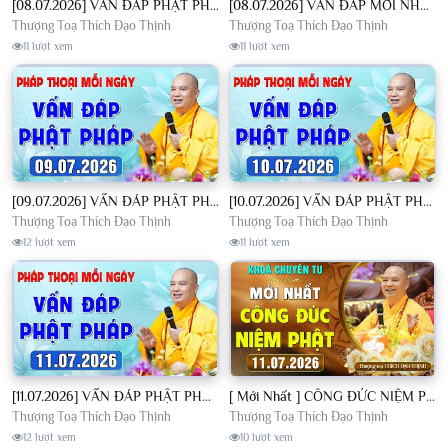
[08.07.2026] VẤN ĐÁP PHẬT PHÁP - Nghe Thầy giảng Pháp mỗi ngày CÔNG ĐỨC VÔ LƯỢNG│TT. Thích Đạo Thịnh
[08.07.2026] VẤN ĐÁP MỚI NHẤT - Pháp Hội Địa Tạng Chùa Khai Nguyên | TT. Thích Đạo Thịnh
Thượng Toạ Thích Đạo Thịnh
Thượng Toạ Thích Đạo Thịnh
11 lượt xem
11 lượt xem
[09.07.2026] VẤN ĐÁP PHẬT PHÁP - Nghe Thầy giảng Pháp mỗi ngày CÔNG ĐỨC VÔ LƯỢNG│TT. Thích Đạo Thịnh
[10.07.2026] VẤN ĐÁP PHẬT PHÁP - Nghe Thầy giảng Pháp mỗi ngày CÔNG ĐỨC VÔ LƯỢNG│TT. Thích Đạo Thịnh
Thượng Toạ Thích Đạo Thịnh
Thượng Toạ Thích Đạo Thịnh
12 lượt xem
11 lượt xem
[11.07.2026] VẤN ĐÁP PHẬT PHÁP - Nghe Thầy giảng Pháp mỗi ngày CÔNG ĐỨC VÔ LƯỢNG│TT. Thích Đạo Thịnh
[ Mới Nhất ] CÔNG ĐỨC NIỆM PHẬT - Khoá Chuyên Tu Chùa Khai Nguyên 11/07/2026 | TT. Thích Đạo Thịnh
Thượng Toạ Thích Đạo Thịnh
Thượng Toạ Thích Đạo Thịnh
12 lượt xem
10 lượt xem