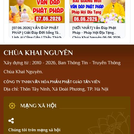
[07.06.2026] VẤN ĐÁP PHẬT
[MỚI NHẤT] Vấn Đáp Phật
PHÁP | Giải Đáp Đời Sống Tâm
Pháp - Pháp Hội Địa Tạng
Linh Ai Cũng Gặp | Thầy Thích
Chùa Khai Nguyên 06.06.2026
Đạo Thịnh
| Thầy Thích Đạo Thịnh
CHÙA KHAI NGUYÊN
Xây dựng từ : 2010 - 2026, Ban Thông Tin - Truyền Thông
Chùa Khai Nguyên.
CÔNG TY TNHH VĂN HÓA PHẨM PHẬT GIÁO TẢN VIÊN
Địa chỉ: Thôn Tây Ninh, Xã Đoài Phương, TP. Hà Nội
MẠNG XÃ HỘI
Chúng tôi trên mạng xã hội