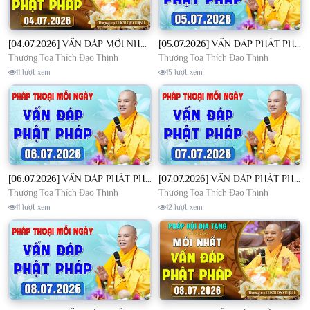
[04.07.2026] VẤN ĐÁP MỚI NHẤT - Pháp Hội Địa Tạng Chùa Khai Nguyên | TT. Thích Đạo Thịnh
[05.07.2026] VẤN ĐÁP PHẬT PHÁP - Nghe Thầy giảng Pháp mỗi ngày CÔNG ĐỨC VÔ LƯỢNG│TT. Thích Đạo Thịnh
Thượng Toạ Thích Đạo Thịnh
Thượng Toạ Thích Đạo Thịnh
11 lượt xem
15 lượt xem
[06.07.2026] VẤN ĐÁP PHẬT PHÁP - Nghe Thầy giảng Pháp mỗi ngày CÔNG ĐỨC VÔ LƯỢNG│TT. Thích Đạo Thịnh
[07.07.2026] VẤN ĐÁP PHẬT PHÁP - Nghe Thầy giảng Pháp mỗi ngày CÔNG ĐỨC VÔ LƯỢNG│TT. Thích Đạo Thịnh
Thượng Toạ Thích Đạo Thịnh
Thượng Toạ Thích Đạo Thịnh
11 lượt xem
12 lượt xem