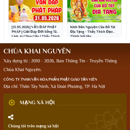
[31.05.2026] VẤN ĐÁP PHẬT
Kinh Bản Nguyện Của Bồ Tát
PHÁP | Giải Đáp Đời Sống Tâm
Địa Tạng - Thầy Thích Đạo
Linh Ai Cũng Gặp | Thầy Thích
Thịnh hội tập
Đạo Thịnh
CHÙA KHAI NGUYÊN
Xây dựng từ : 2010 - 2026, Ban Thông Tin - Truyền Thông
Chùa Khai Nguyên.
CÔNG TY TNHH VĂN HÓA PHẨM PHẬT GIÁO TẢN VIÊN
Địa chỉ: Thôn Tây Ninh, Xã Đoài Phương, TP. Hà Nội
MẠNG XÃ HỘI
Chúng tôi trên mạng xã hội