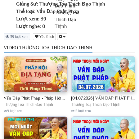
Giảng Sư:
Thượng Toạ Thích Đạo Thịnh
Thể loại:
Vấn Đáp Phật Pháp
Lượt xem:
39
Lượt nghe:
0
39 lượt xem
Yêu thích
VIDEO THƯỢNG TOẠ THÍCH ĐẠO THỊNH
Vấn Đáp Phật Pháp - Pháp Hội Địa Tạng Ngày 01/08/2026│TT. Thích Đạo Thịnh
[04.07.2026] VẤN ĐÁP PHẬT PHÁP - Nghe Thầy giảng Pháp mỗi ngày CÔNG ĐỨC VÔ LƯỢNG│TT. Thích Đạo Thịnh
Thượng Toạ Thích Đạo Thịnh
Thượng Toạ Thích Đạo Thịnh
9 lượt xem
12 lượt xem