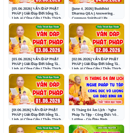
[05.06.2026] VẤN ĐÁP PHẬT
[June 4, 2026] Buddhist
PHÁP | Giải Đáp Đời Sống Tâm
Dharma Q&A | Answering
Linh Ai Cũng Gặp | Thầy Thích
Common Spiritual Life
Đạo Thịnh
Questions | Venerable Thich ...
[03.06.2026] VẤN ĐÁP PHẬT
[02.06.2026] VẤN ĐÁP PHẬT
PHÁP | Giải Đáp Đời Sống Tâm
PHÁP | Giải Đáp Đời Sống Tâm
Linh Ai Cũng Gặp | Thầy Thích
Linh Ai Cũng Gặp | Thầy Thích
Đạo Thịnh
Đạo Thịnh
[01.06.2026] VẤN ĐÁP PHẬT
15 Tháng 04 Âm Lịch - Nghe
PHÁP | Giải Đáp Đời Sống Tâm
Pháp Tu Tập - Công Đức Vô
Linh Ai Cũng Gặp | Thầy Thích
Lượng - Gia Đạo Bình
Đạo Thịnh
An│Thầy Thích Đạo Thịnh