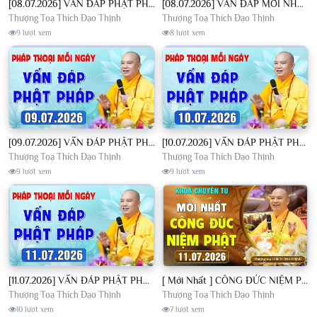
[08.07.2026] VẤN ĐÁP PHẬT PHÁP - Nghe Thầy giảng Pháp mỗi ngày CÔNG ĐỨC VÔ LƯỢNG│TT. Thích Đạo Thịnh
[08.07.2026] VẤN ĐÁP MỚI NHẤT - Pháp Hội Địa Tạng Chùa Khai Nguyên | TT. Thích Đạo Thịnh
Thượng Toạ Thích Đạo Thịnh
Thượng Toạ Thích Đạo Thịnh
9 lượt xem
8 lượt xem
[09.07.2026] VẤN ĐÁP PHẬT PHÁP - Nghe Thầy giảng Pháp mỗi ngày CÔNG ĐỨC VÔ LƯỢNG│TT. Thích Đạo Thịnh
[10.07.2026] VẤN ĐÁP PHẬT PHÁP - Nghe Thầy giảng Pháp mỗi ngày CÔNG ĐỨC VÔ LƯỢNG│TT. Thích Đạo Thịnh
Thượng Toạ Thích Đạo Thịnh
Thượng Toạ Thích Đạo Thịnh
9 lượt xem
9 lượt xem
[11.07.2026] VẤN ĐÁP PHẬT PHÁP - Nghe Thầy giảng Pháp mỗi ngày CÔNG ĐỨC VÔ LƯỢNG│TT. Thích Đạo Thịnh
[ Mới Nhất ] CÔNG ĐỨC NIỆM PHẬT - Khoá Chuyên Tu Chùa Khai Nguyên 11/07/2026 | TT. Thích Đạo Thịnh
Thượng Toạ Thích Đạo Thịnh
Thượng Toạ Thích Đạo Thịnh
10 lượt xem
7 lượt xem