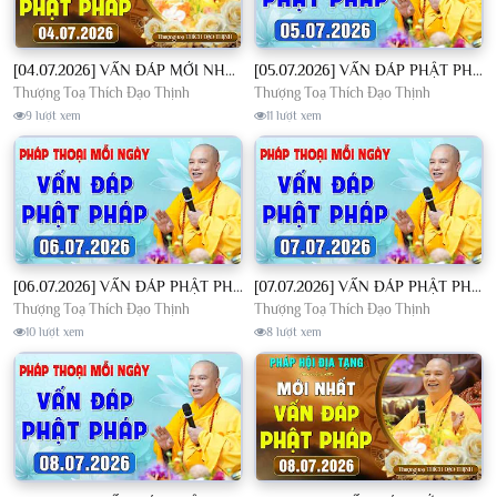
[04.07.2026] VẤN ĐÁP MỚI NHẤT - Pháp Hội Địa Tạng Chùa Khai Nguyên | TT. Thích Đạo Thịnh
[05.07.2026] VẤN ĐÁP PHẬT PHÁP - Nghe Thầy giảng Pháp mỗi ngày CÔNG ĐỨC VÔ LƯỢNG│TT. Thích Đạo Thịnh
Thượng Toạ Thích Đạo Thịnh
Thượng Toạ Thích Đạo Thịnh
9 lượt xem
11 lượt xem
[06.07.2026] VẤN ĐÁP PHẬT PHÁP - Nghe Thầy giảng Pháp mỗi ngày CÔNG ĐỨC VÔ LƯỢNG│TT. Thích Đạo Thịnh
[07.07.2026] VẤN ĐÁP PHẬT PHÁP - Nghe Thầy giảng Pháp mỗi ngày CÔNG ĐỨC VÔ LƯỢNG│TT. Thích Đạo Thịnh
Thượng Toạ Thích Đạo Thịnh
Thượng Toạ Thích Đạo Thịnh
10 lượt xem
8 lượt xem