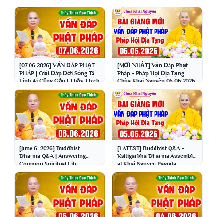
[07.06.2026] VẤN ĐÁP PHẬT
[MỚI NHẤT] Vấn Đáp Phật
PHÁP | Giải Đáp Đời Sống Tâm
Pháp - Pháp Hội Địa Tạng
Linh Ai Cũng Gặp | Thầy Thích
Chùa Khai Nguyên 06.06.2026
Đạo Thịnh
| Thầy Thích Đạo Thịnh
[June 6, 2026] Buddhist
[LATEST] Buddhist Q&A -
Dharma Q&A | Answering
Ksitigarbha Dharma Assembly
Common Spiritual Life
at Khai Nguyen Pagoda
Questions | Venerable Thich ...
06/05/2026 | Venerable ...