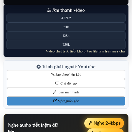
Âm thanh video
432Hz
24k
128k
320k
Video phát trực tiếp, không tạo file tạm trên máy chủ.
Trình phát ngoài: Youtube
Sao chép liên kết
Chế độ rạp
Toàn màn hình
Mở nguồn gốc
🎵 Nghe 24kbps
Nghe audio tiết kiệm dữ
liệu