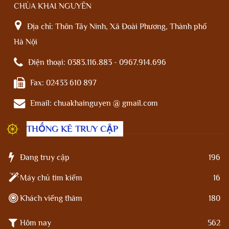
CHÙA KHAI NGUYÊN
Địa chỉ:
Thôn Tây Ninh, Xã Đoài Phương, Thành phố
Hà Nội
Điện thoại:
0383.116.883 - 0967.914.696
Fax:
02433 610 897
Email:
chuakhainguyen @ gmail.com
THỐNG KÊ TRUY CẬP
Đang truy cập
196
Máy chủ tìm kiếm
16
Khách viếng thăm
180
Hôm nay
562