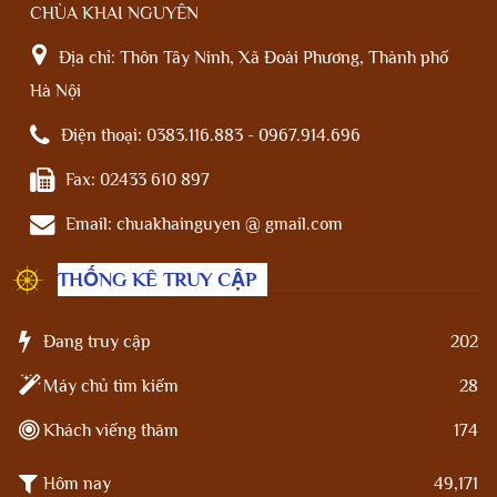
CHÙA KHAI NGUYÊN
Địa chỉ:
Thôn Tây Ninh, Xã Đoài Phương, Thành phố
Hà Nội
Điện thoại:
0383.116.883 - 0967.914.696
Fax:
02433 610 897
Email:
chuakhainguyen @ gmail.com
THỐNG KÊ TRUY CẬP
Đang truy cập
202
Máy chủ tìm kiếm
28
Khách viếng thăm
174
Hôm nay
49,171