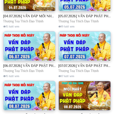
[04.07.2026] VẤN ĐÁP MỚI NHẤT - Pháp Hội Địa Tạng Chùa Khai Nguyên | TT. Thích Đạo Thịnh
[05.07.2026] VẤN ĐÁP PHẬT PHÁP - Nghe Thầy giảng Pháp mỗi ngày CÔNG ĐỨC VÔ LƯỢNG│TT. Thích Đạo Thịnh
Thượng Toạ Thích Đạo Thịnh
Thượng Toạ Thích Đạo Thịnh
15 lượt xem
19 lượt xem
[06.07.2026] VẤN ĐÁP PHẬT PHÁP - Nghe Thầy giảng Pháp mỗi ngày CÔNG ĐỨC VÔ LƯỢNG│TT. Thích Đạo Thịnh
[07.07.2026] VẤN ĐÁP PHẬT PHÁP - Nghe Thầy giảng Pháp mỗi ngày CÔNG ĐỨC VÔ LƯỢNG│TT. Thích Đạo Thịnh
Thượng Toạ Thích Đạo Thịnh
Thượng Toạ Thích Đạo Thịnh
15 lượt xem
17 lượt xem