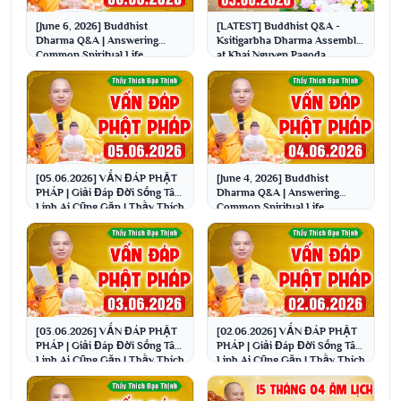
[June 6, 2026] Buddhist
[LATEST] Buddhist Q&A -
Dharma Q&A | Answering
Ksitigarbha Dharma Assembly
Common Spiritual Life
at Khai Nguyen Pagoda
Questions | Venerable Thich ...
06/05/2026 | Venerable ...
[05.06.2026] VẤN ĐÁP PHẬT
[June 4, 2026] Buddhist
PHÁP | Giải Đáp Đời Sống Tâm
Dharma Q&A | Answering
Linh Ai Cũng Gặp | Thầy Thích
Common Spiritual Life
Đạo Thịnh
Questions | Venerable Thich ...
[03.06.2026] VẤN ĐÁP PHẬT
[02.06.2026] VẤN ĐÁP PHẬT
PHÁP | Giải Đáp Đời Sống Tâm
PHÁP | Giải Đáp Đời Sống Tâm
Linh Ai Cũng Gặp | Thầy Thích
Linh Ai Cũng Gặp | Thầy Thích
Đạo Thịnh
Đạo Thịnh