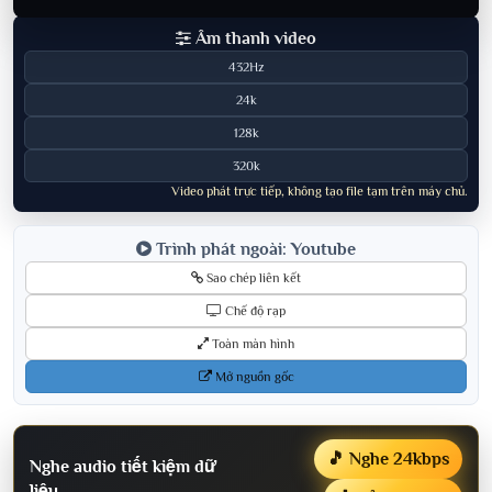
Âm thanh video
432Hz
24k
128k
320k
Video phát trực tiếp, không tạo file tạm trên máy chủ.
Trình phát ngoài: Youtube
Sao chép liên kết
Chế độ rạp
Toàn màn hình
Mở nguồn gốc
🎵 Nghe 24kbps
Nghe audio tiết kiệm dữ
liệu