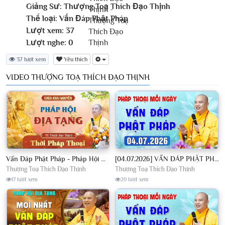
Giảng Sư:
Thượng Toạ Thích Đạo Thịnh
Thể loại:
Vấn Đáp Phật Pháp
Lượt xem:
37
Lượt nghe:
0
37 lượt xem
Yêu thích
VIDEO THƯỢNG TOẠ THÍCH ĐẠO THỊNH
Vấn Đáp Phật Pháp - Pháp Hội Địa Tạng Ngày 01/08/2026│TT. Thích Đạo Thịnh
[04.07.2026] VẤN ĐÁP PHẬT PHÁP - Nghe Thầy giảng Pháp mỗi ngày CÔNG ĐỨC VÔ LƯỢNG│TT. Thích Đạo Thịnh
Thượng Toạ Thích Đạo Thịnh
Thượng Toạ Thích Đạo Thịnh
17 lượt xem
20 lượt xem