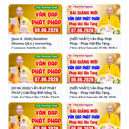
[June 8, 2026] Buddhist
[MỚI NHẤT] Vấn Đáp Phật
Dharma Q&A | Answering
Pháp - Pháp Hội Địa Tạng
Common Spiritual Life
Chùa Khai Nguyên 07.06.2026 |
Questions | Venerable Thich ...
Thầy Thích Đạo Thịnh
[07.06.2026] VẤN ĐÁP PHẬT
[MỚI NHẤT] Vấn Đáp Phật
PHÁP | Giải Đáp Đời Sống Tâm
Pháp - Pháp Hội Địa Tạng
Linh Ai Cũng Gặp | Thầy Thích
Chùa Khai Nguyên 06.06.2026
Đạo Thịnh
| Thầy Thích Đạo Thịnh