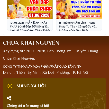
[01.06.2026] VẤN ĐÁP PHẬT
15 Tháng 04 Âm Lịch - Nghe
PHÁP | Giải Đáp Đời Sống Tâm
Pháp Tu Tập - Công Đức Vô
Linh Ai Cũng Gặp | Thầy Thích
Lượng - Gia Đạo Bình
Đạo Thịnh
An│Thầy Thích Đạo Thịnh
CHÙA KHAI NGUYÊN
Xây dựng từ : 2010 - 2026, Ban Thông Tin - Truyền Thông
Chùa Khai Nguyên.
CÔNG TY TNHH VĂN HÓA PHẨM PHẬT GIÁO TẢN VIÊN
Địa chỉ: Thôn Tây Ninh, Xã Đoài Phương, TP. Hà Nội
MẠNG XÃ HỘI
Chúng tôi trên mạng xã hội