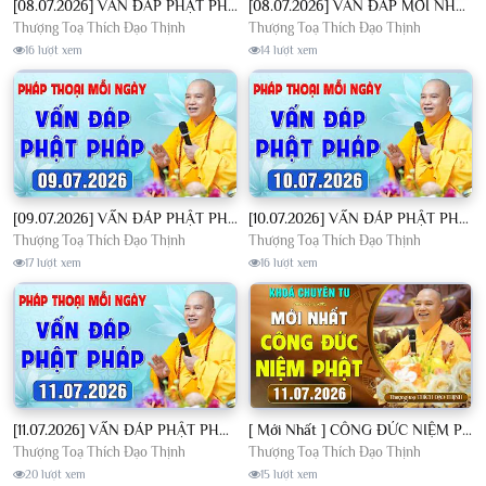
[08.07.2026] VẤN ĐÁP PHẬT PHÁP - Nghe Thầy giảng Pháp mỗi ngày CÔNG ĐỨC VÔ LƯỢNG│TT. Thích Đạo Thịnh
[08.07.2026] VẤN ĐÁP MỚI NHẤT - Pháp Hội Địa Tạng Chùa Khai Nguyên | TT. Thích Đạo Thịnh
Thượng Toạ Thích Đạo Thịnh
Thượng Toạ Thích Đạo Thịnh
16 lượt xem
14 lượt xem
[09.07.2026] VẤN ĐÁP PHẬT PHÁP - Nghe Thầy giảng Pháp mỗi ngày CÔNG ĐỨC VÔ LƯỢNG│TT. Thích Đạo Thịnh
[10.07.2026] VẤN ĐÁP PHẬT PHÁP - Nghe Thầy giảng Pháp mỗi ngày CÔNG ĐỨC VÔ LƯỢNG│TT. Thích Đạo Thịnh
Thượng Toạ Thích Đạo Thịnh
Thượng Toạ Thích Đạo Thịnh
17 lượt xem
16 lượt xem
[11.07.2026] VẤN ĐÁP PHẬT PHÁP - Nghe Thầy giảng Pháp mỗi ngày CÔNG ĐỨC VÔ LƯỢNG│TT. Thích Đạo Thịnh
[ Mới Nhất ] CÔNG ĐỨC NIỆM PHẬT - Khoá Chuyên Tu Chùa Khai Nguyên 11/07/2026 | TT. Thích Đạo Thịnh
Thượng Toạ Thích Đạo Thịnh
Thượng Toạ Thích Đạo Thịnh
20 lượt xem
15 lượt xem