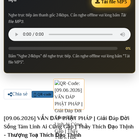
Tải file MP3
Tải
Nghe trực tiếp âm thanh gốc 24kbps. Cần nghe offline vui lòng bấm
file MP3
.
0%
Bấm "Nghe 24kbps" để nghe trực tiếp. Cần nghe offline vui lòng bấm "Tải
file MP3".
Chia sẻ
QR-code
[09.06.2026] VẤN ĐÁP PHẬT PHÁP | Giải Đáp Đời
Sống Tâm Linh Ai Cũng Gặp | Thầy Thích Đạo Thịnh
-
Thượng Toạ Thích Đạo Thịnh