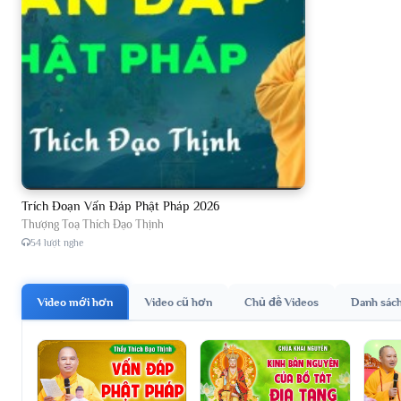
Trích Đoạn Vấn Đáp Phật Pháp 2026
Thượng Toạ Thích Đạo Thịnh
54 lượt nghe
Video mới hơn
Video cũ hơn
Chủ đề Videos
Danh sác