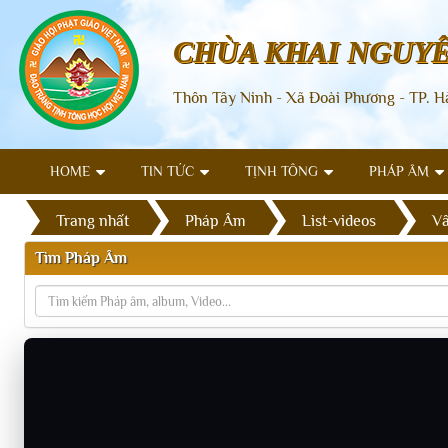
CHÙA KHAI NGUY
Thôn Tây Ninh - Xã Đoài Phương - TP. H
HOME
TIN TỨC
TỊNH TÔNG
PHÁP ÂM
Trang nhất
Pháp Âm
List-videos
Vấ
Tìm Pháp Âm