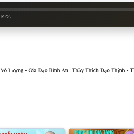
e MP3".
c Vô Lượng - Gia Đạo Bình An│Thầy Thích Đạo Thịnh -
T