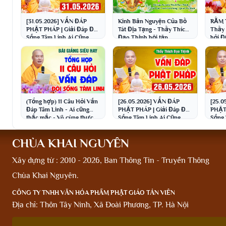
[31.05.2026] VẤN ĐÁP
Kinh Bản Nguyện Của Bồ
RẰM 
PHẬT PHÁP | Giải Đáp Đời
Tát Địa Tạng - Thầy Thích
Thầy 
Sống Tâm Linh Ai Cũng
Đạo Thịnh hội tập
hỏi 
Gặp | Thầy Thích Đạo
thực 
Thịnh
Thịn
(Tổng hợp) 11 Câu Hỏi Vấn
[26.05.2026] VẤN ĐÁP
[25.0
Đáp Tâm Linh - Ai cũng
PHẬT PHÁP | Giải Đáp Đời
PHẬT 
thắc mắc - Vô cùng thực
Sống Tâm Linh Ai Cũng
Sống 
tế│Thầy Thích Đạo Thịnh
Gặp | Thầy Thích Đạo
Gặp |
Thịnh
Thịn
CHÙA KHAI NGUYÊN
Xây dựng từ : 2010 - 2026, Ban Thông Tin - Truyền Thông
Chùa Khai Nguyên.
CÔNG TY TNHH VĂN HÓA PHẨM PHẬT GIÁO TẢN VIÊN
Địa chỉ: Thôn Tây Ninh, Xã Đoài Phương, TP. Hà Nội