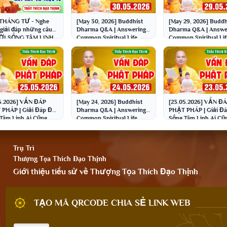
THÁNG TƯ - Nghe
[May 30, 2026] Buddhist
[May 29, 2026] Buddh
giải đáp những câu
Dharma Q&A | Answering
Dharma Q&A | Answe
ĐỜI SỐNG TÂM LINH
Common Spiritual Life
Common Spiritual Lif
tế│Thầy Thích Đạo
Questions | Venerable
Questions | Venerabl
h
Thich ...
Thich ...
5.2026] VẤN ĐÁP
[May 24, 2026] Buddhist
[23.05.2026] VẤN Đ
PHÁP | Giải Đáp Đời
Dharma Q&A | Answering
PHẬT PHÁP | Giải Đá
Tâm Linh Ai Cũng
Common Spiritual Life
Sống Tâm Linh Ai Cũ
 Thầy Thích Đạo
Questions | Venerable
Gặp | Thầy Thích Đạ
h
Thich ...
Thịnh
Trụ Trì
Thượng Tọa Thích Đạo Thịnh
Giới thiệu tiểu sử về Thượng Tọa Thích Đạo Thịnh
TẠO MÃ QRCODE CHIA SẺ LINK WEB