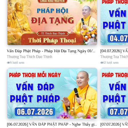
Vấn Đáp Phật Pháp - Pháp Hội Địa Tạng Ngày 01/08/2026│TT. Thích Đạo Thịnh
Thượng Toạ Thích Đạo Thịnh
Thượng Toạ Thíc
9 lượt xem
12 lượt xem
[06.07.2026] VẤN ĐÁP PHẬT PHÁP - Nghe Thầy giảng Pháp mỗi ngày CÔNG ĐỨC VÔ LƯỢNG│TT. Thích Đạo Thịnh