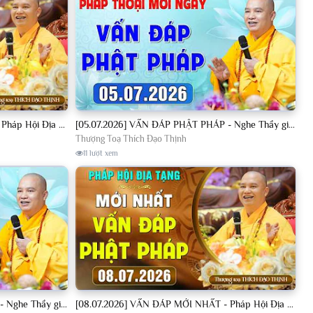
[04.07.2026] VẤN ĐÁP MỚI NHẤT - Pháp Hội Địa Tạng Chùa Khai Nguyên | TT. Thích Đạo Thịnh
[05.07.2026] VẤN ĐÁP PHẬT PHÁP - Nghe Thầy giảng Pháp mỗi ngày CÔNG ĐỨC VÔ LƯỢNG│TT. Thích Đạo Thịnh
Thượng Toạ Thích Đạo Thịnh
11 lượt xem
[08.07.2026] VẤN ĐÁP PHẬT PHÁP - Nghe Thầy giảng Pháp mỗi ngày CÔNG ĐỨC VÔ LƯỢNG│TT. Thích Đạo Thịnh
[08.07.2026] VẤN ĐÁP MỚI NHẤT - Pháp Hội Địa Tạng Chùa Khai Nguyên | TT. Thích Đạo Thịnh