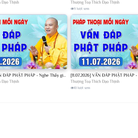
h Đạo Thịnh
Thượng Toạ Thích Đạo Thịnh
9 lượt xem
[10.07.2026] VẤN ĐÁP PHẬT PHÁP - Nghe Thầy giảng Pháp mỗi ngày CÔNG ĐỨC VÔ LƯỢNG│TT. Thích Đạo Thịnh
h Đạo Thịnh
Thượng Toạ Thích Đạo Thịnh
10 lượt xem