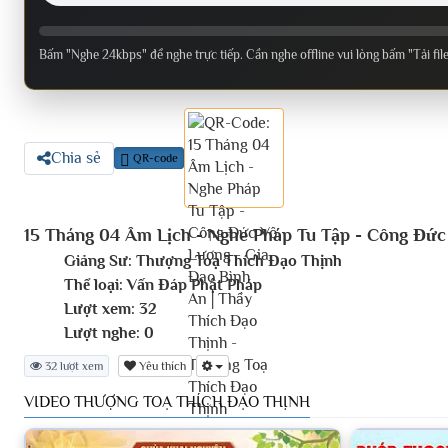
Bấm "Nghe 24kbps" để nghe trực tiếp. Cần nghe offline vui lòng bấm "Tải fil
Chia sẻ
QR-code
15 Tháng 04 Âm Lịch - Nghe Pháp Tu Tập - Công Đứ
Giảng Sư:
Thượng Toạ Thích Đạo Thịnh
Thể loại:
Vấn Đáp Phật Pháp
Lượt xem:
32
Lượt nghe:
0
32 lượt xem
Yêu thích
VIDEO THƯỢNG TOẠ THÍCH ĐẠO THỊNH