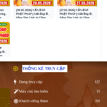
ist
[28.05.2026] VẤN ĐÁP
[27.05.2026] VẤN ĐÁP
ring
PHẬT PHÁP | Giải Đáp Đời
PHẬT PHÁP | Giải Đáp Đời
e
Sống Tâm Linh Ai Cũng
Sống Tâm Linh Ai Cũng
e
Gặp | Thầy Thích Đạo
Gặp | Thầy Thích Đạo
Thịnh
Thịnh
ÁP
p Đời
ng
o
THỐNG KÊ TRUY CẬP
Đang truy cập
127
Máy chủ tìm kiếm
13
Khách viếng thăm
114