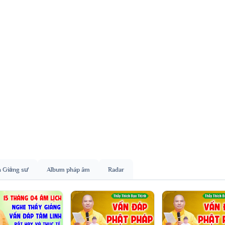
h Giảng sư
Album pháp âm
Radar