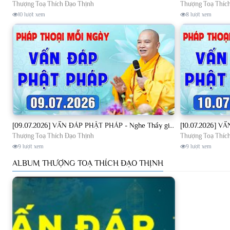
Thượng Toạ Thích Đạo Thịnh
Thượng Toạ Thíc
10 lượt xem
8 lượt xem
[09.07.2026] VẤN ĐÁP PHẬT PHÁP - Nghe Thầy giảng Pháp mỗi ngày CÔNG ĐỨC VÔ LƯỢNG│TT. Thích Đạo Thịnh
Thượng Toạ Thích Đạo Thịnh
Thượng Toạ Thíc
9 lượt xem
9 lượt xem
ALBUM THƯỢNG TOẠ THÍCH ĐẠO THỊNH