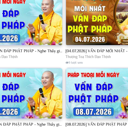
[04.07.2026] VẤN ĐÁP PHẬT PHÁP - Nghe Thầy giảng Pháp mỗi ngày CÔNG ĐỨC VÔ LƯỢNG│TT. Thích Đạo Thịnh
h Đạo Thịnh
Thượng Toạ Thích Đạo Thịnh
9 lượt xem
[07.07.2026] VẤN ĐÁP PHẬT PHÁP - Nghe Thầy giảng Pháp mỗi ngày CÔNG ĐỨC VÔ LƯỢNG│TT. Thích Đạo Thịnh