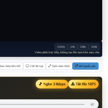
432Hz
24k
128k
320k
Video phát trực tiếp, không tạo file tạm trên máy chủ.
Sao chép liên kết
Chế độ rạp
Toàn màn hình
Mở nguồn gốc
🎵 Nghe 24kbps
Tải file MP3