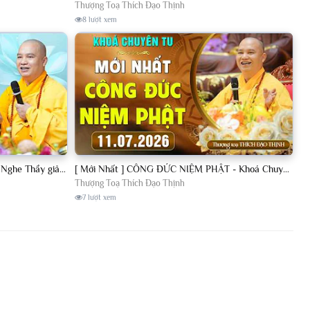
Thượng Toạ Thích Đạo Thịnh
8 lượt xem
[11.07.2026] VẤN ĐÁP PHẬT PHÁP - Nghe Thầy giảng Pháp mỗi ngày CÔNG ĐỨC VÔ LƯỢNG│TT. Thích Đạo Thịnh
[ Mới Nhất ] CÔNG ĐỨC NIỆM PHẬT - Khoá Chuyên Tu Chùa Khai Nguyên 11/07/2026 | TT. Thích Đạo Thịnh
Thượng Toạ Thích Đạo Thịnh
7 lượt xem