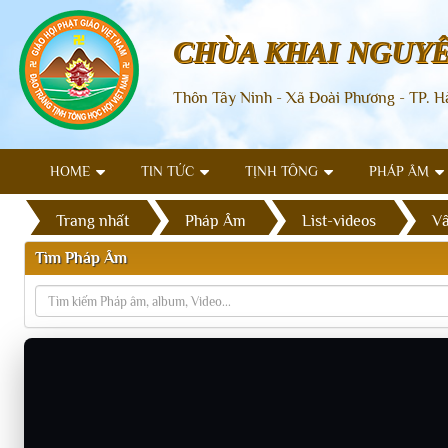
CHÙA KHAI NGUY
Thôn Tây Ninh - Xã Đoài Phương - TP. H
HOME
TIN TỨC
TỊNH TÔNG
PHÁP ÂM
Trang nhất
Pháp Âm
List-videos
Vấ
Tìm Pháp Âm