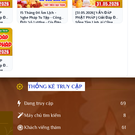
P
15 Tháng 04 Âm Lịch -
[31.05.2026] VẤN ĐÁP
p Đời
Nghe Pháp Tu Tập - Công
PHẬT PHÁP | Giải Đáp Đời
ng
Đức Vô Lượng - Gia Đạo
Sống Tâm Linh Ai Cũng
o
Bình An│Thầy Thích Đạo
Gặp | Thầy Thích Đạo
Thịnh
Thịnh
ÁP
p Đời
ng
o
THỐNG KÊ TRUY CẬP
Đang truy cập
69
Máy chủ tìm kiếm
8
Khách viếng thăm
61