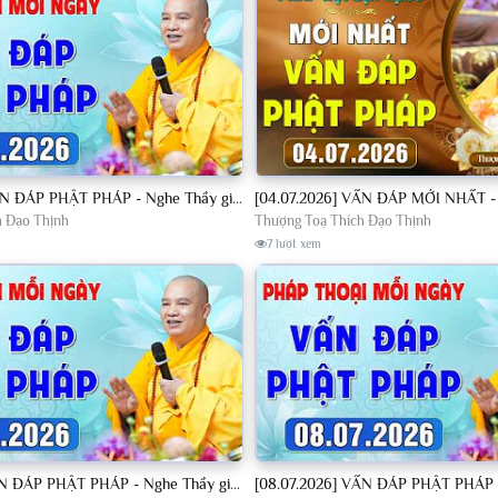
[04.07.2026] VẤN ĐÁP PHẬT PHÁP - Nghe Thầy giảng Pháp mỗi ngày CÔNG ĐỨC VÔ LƯỢNG│TT. Thích Đạo Thịnh
h Đạo Thịnh
Thượng Toạ Thích Đạo Thịnh
7 lượt xem
[07.07.2026] VẤN ĐÁP PHẬT PHÁP - Nghe Thầy giảng Pháp mỗi ngày CÔNG ĐỨC VÔ LƯỢNG│TT. Thích Đạo Thịnh