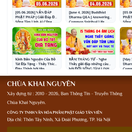
[05.06.2026] VẤN ĐÁP
[June 4, 2026] Buddhist
[03.0
PHẬT PHÁP | Giải Đáp Đời
Dharma Q&A | Answering
PHẬT 
Sống Tâm Linh Ai Cũng
Common Spiritual Life
Sống 
Gặp | Thầy Thích Đạo
Questions | Venerable
Gặp |
Thịnh
Thich ...
Thịn
Kinh Bản Nguyện Của Bồ
RẰM THÁNG TƯ - Nghe
[May 
Tát Địa Tạng - Thầy Thích
Thầy giải đáp những câu
Dharm
Đạo Thịnh hội tập
hỏi ĐỜI SỐNG TÂM LINH
Commo
thực tế│Thầy Thích Đạo
Quest
Thịnh
Thich 
CHÙA KHAI NGUYÊN
Xây dựng từ : 2010 - 2026, Ban Thông Tin - Truyền Thông
Chùa Khai Nguyên.
CÔNG TY TNHH VĂN HÓA PHẨM PHẬT GIÁO TẢN VIÊN
Địa chỉ: Thôn Tây Ninh, Xã Đoài Phương, TP. Hà Nội