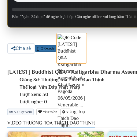
Bấm "Nghe 24kbps" để nghe trực tiếp. Cần nghe offline vui lòng bấm "Tải fil
Chia sẻ
QR-code
[LATEST] Buddhist Q&A - Ksitigarbha Dharma Assemb
Giảng Sư:
Thượng Toạ Thích Đạo Thịnh
Thể loại:
Vấn Đáp Phật Pháp
Lượt xem:
30
Lượt nghe:
0
30 lượt xem
Yêu thích
VIDEO THƯỢNG TOẠ THÍCH ĐẠO THỊNH