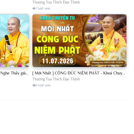
Thượng Toạ Thích Đạo Thịnh
7 lượt xem
[11.07.2026] VẤN ĐÁP PHẬT PHÁP - Nghe Thầy giảng Pháp mỗi ngày CÔNG ĐỨC VÔ LƯỢNG│TT. Thích Đạo Thịnh
[ Mới Nhất ] CÔNG ĐỨC NIỆM PHẬT - Khoá Chuyên Tu Chùa Khai Nguyên 11/07/2026 | TT. Thích Đạo Thịnh
Thượng Toạ Thích Đạo Thịnh
6 lượt xem