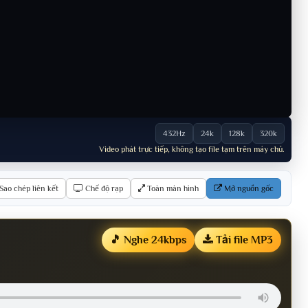
432Hz
24k
128k
320k
Video phát trực tiếp, không tạo file tạm trên máy chủ.
Sao chép liên kết
Chế độ rạp
Toàn màn hình
Mở nguồn gốc
🎵 Nghe 24kbps
Tải file MP3