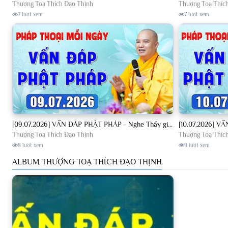
Thượng Toạ Thích Đạo Thịnh
Thượng Toạ Thíc
7 lượt xem
7 lượt xem
[09.07.2026] VẤN ĐÁP PHẬT PHÁP - Nghe Thầy giảng Pháp mỗi ngày CÔNG ĐỨC VÔ LƯỢNG│TT. Thích Đạo Thịnh
Thượng Toạ Thích Đạo Thịnh
Thượng Toạ Thíc
8 lượt xem
9 lượt xem
ALBUM THƯỢNG TOẠ THÍCH ĐẠO THỊNH