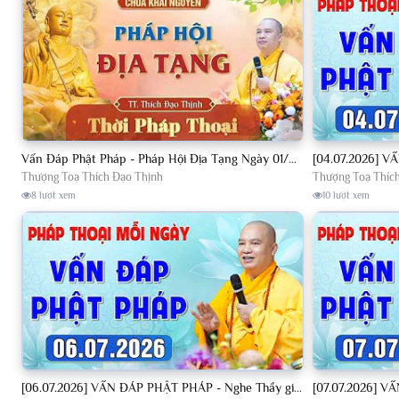
Vấn Đáp Phật Pháp - Pháp Hội Địa Tạng Ngày 01/08/2026│TT. Thích Đạo Thịnh
Thượng Toạ Thích Đạo Thịnh
Thượng Toạ Thíc
8 lượt xem
10 lượt xem
[06.07.2026] VẤN ĐÁP PHẬT PHÁP - Nghe Thầy giảng Pháp mỗi ngày CÔNG ĐỨC VÔ LƯỢNG│TT. Thích Đạo Thịnh