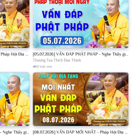
[04.07.2026] VẤN ĐÁP MỚI NHẤT - Pháp Hội Địa Tạng Chùa Khai Nguyên | TT. Thích Đạo Thịnh
[05.07.2026] VẤN ĐÁP PHẬT PHÁP - Nghe Thầy giảng Pháp mỗi ngày CÔNG ĐỨC VÔ LƯỢNG│TT. Thích Đạo Thịnh
Thượng Toạ Thích Đạo Thịnh
10 lượt xem
[08.07.2026] VẤN ĐÁP PHẬT PHÁP - Nghe Thầy giảng Pháp mỗi ngày CÔNG ĐỨC VÔ LƯỢNG│TT. Thích Đạo Thịnh
[08.07.2026] VẤN ĐÁP MỚI NHẤT - Pháp Hội Địa Tạng Chùa Khai Nguyên | TT. Thích Đạo Thịnh