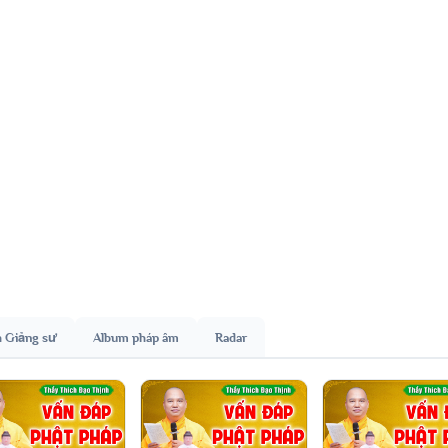
h Giảng sư
Album pháp âm
Radar