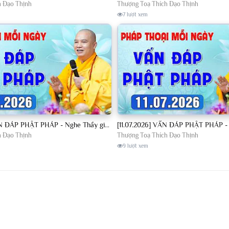
h Đạo Thịnh
Thượng Toạ Thích Đạo Thịnh
7 lượt xem
[10.07.2026] VẤN ĐÁP PHẬT PHÁP - Nghe Thầy giảng Pháp mỗi ngày CÔNG ĐỨC VÔ LƯỢNG│TT. Thích Đạo Thịnh
h Đạo Thịnh
Thượng Toạ Thích Đạo Thịnh
9 lượt xem