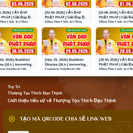
6.2026] VẤN ĐÁP
[02.06.2026] VẤN ĐÁP
[01.06.2026] VẤN ĐÁ
PHÁP | Giải Đáp Đời
PHẬT PHÁP | Giải Đáp Đời
PHẬT PHÁP | Giải Đá
Tâm Linh Ai Cũng
Sống Tâm Linh Ai Cũng
Sống Tâm Linh Ai Cũ
 Thầy Thích Đạo
Gặp | Thầy Thích Đạo
Gặp | Thầy Thích Đạ
h
Thịnh
Thịnh
30, 2026] Buddhist
[May 29, 2026] Buddhist
[28.05.2026] VẤN Đ
a Q&A | Answering
Dharma Q&A | Answering
PHẬT PHÁP | Giải Đá
n Spiritual Life
Common Spiritual Life
Sống Tâm Linh Ai Cũ
ions | Venerable
Questions | Venerable
Gặp | Thầy Thích Đạ
...
Thich ...
Thịnh
Trụ Trì
Thượng Tọa Thích Đạo Thịnh
Giới thiệu tiểu sử về Thượng Tọa Thích Đạo Thịnh
TẠO MÃ QRCODE CHIA SẺ LINK WEB