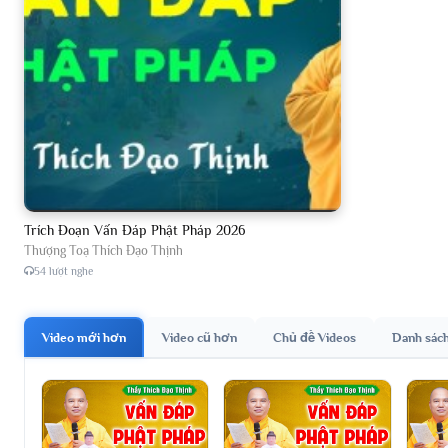
Trích Đoạn Vấn Đáp Phật Pháp 2026
Thượng Toạ Thích Đạo Thịnh
54 lượt nghe
Video mới hơn
Video cũ hơn
Chủ đề Videos
Danh sác