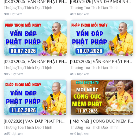
[08.07.2026] VẤN ĐÁP PHẬT PHÁP - Nghe Thầy giảng Pháp mỗi ngày CÔNG ĐỨC VÔ LƯỢNG│TT. Thích Đạo Thịnh
[08.07.2026] VẤN ĐÁP MỚI NHẤT - Pháp Hội Địa Tạng Chùa Khai Nguyên | TT. Thích Đạo Thịnh
Thượng Toạ Thích Đạo Thịnh
Thượng Toạ Thích Đạo Thịnh
11 lượt xem
12 lượt xem
[09.07.2026] VẤN ĐÁP PHẬT PHÁP - Nghe Thầy giảng Pháp mỗi ngày CÔNG ĐỨC VÔ LƯỢNG│TT. Thích Đạo Thịnh
[10.07.2026] VẤN ĐÁP PHẬT PHÁP - Nghe Thầy giảng Pháp mỗi ngày CÔNG ĐỨC VÔ LƯỢNG│TT. Thích Đạo Thịnh
Thượng Toạ Thích Đạo Thịnh
Thượng Toạ Thích Đạo Thịnh
13 lượt xem
13 lượt xem
[11.07.2026] VẤN ĐÁP PHẬT PHÁP - Nghe Thầy giảng Pháp mỗi ngày CÔNG ĐỨC VÔ LƯỢNG│TT. Thích Đạo Thịnh
[ Mới Nhất ] CÔNG ĐỨC NIỆM PHẬT - Khoá Chuyên Tu Chùa Khai Nguyên 11/07/2026 | TT. Thích Đạo Thịnh
Thượng Toạ Thích Đạo Thịnh
Thượng Toạ Thích Đạo Thịnh
13 lượt xem
10 lượt xem