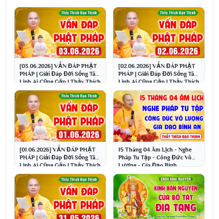
[03.06.2026] VẤN ĐÁP PHẬT
[02.06.2026] VẤN ĐÁP PHẬT
PHÁP | Giải Đáp Đời Sống Tâm
PHÁP | Giải Đáp Đời Sống Tâm
Linh Ai Cũng Gặp | Thầy Thích
Linh Ai Cũng Gặp | Thầy Thích
Đạo Thịnh
Đạo Thịnh
[01.06.2026] VẤN ĐÁP PHẬT
15 Tháng 04 Âm Lịch - Nghe
PHÁP | Giải Đáp Đời Sống Tâm
Pháp Tu Tập - Công Đức Vô
Linh Ai Cũng Gặp | Thầy Thích
Lượng - Gia Đạo Bình
Đạo Thịnh
An│Thầy Thích Đạo Thịnh