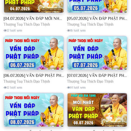
[04.07.2026] VẤN ĐÁP MỚI NHẤT - Pháp Hội Địa Tạng Chùa Khai Nguyên | TT. Thích Đạo Thịnh
[05.07.2026] VẤN ĐÁP PHẬT PHÁP - Nghe Thầy giảng Pháp mỗi ngày CÔNG ĐỨC VÔ LƯỢNG│TT. Thích Đạo Thịnh
Thượng Toạ Thích Đạo Thịnh
Thượng Toạ Thích Đạo Thịnh
12 lượt xem
16 lượt xem
[06.07.2026] VẤN ĐÁP PHẬT PHÁP - Nghe Thầy giảng Pháp mỗi ngày CÔNG ĐỨC VÔ LƯỢNG│TT. Thích Đạo Thịnh
[07.07.2026] VẤN ĐÁP PHẬT PHÁP - Nghe Thầy giảng Pháp mỗi ngày CÔNG ĐỨC VÔ LƯỢNG│TT. Thích Đạo Thịnh
Thượng Toạ Thích Đạo Thịnh
Thượng Toạ Thích Đạo Thịnh
12 lượt xem
14 lượt xem