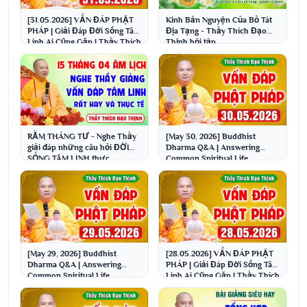
[31.05.2026] VẤN ĐÁP PHẬT
Kinh Bản Nguyện Của Bồ Tát
PHÁP | Giải Đáp Đời Sống Tâm
Địa Tạng - Thầy Thích Đạo
Linh Ai Cũng Gặp | Thầy Thích
Thịnh hội tập
Đạo Thịnh
RẰM THÁNG TƯ - Nghe Thầy
[May 30, 2026] Buddhist
giải đáp những câu hỏi ĐỜI
Dharma Q&A | Answering
SỐNG TÂM LINH thực
Common Spiritual Life
tế│Thầy Thích Đạo Thịnh
Questions | Venerable Thich ...
[May 29, 2026] Buddhist
[28.05.2026] VẤN ĐÁP PHẬT
Dharma Q&A | Answering
PHÁP | Giải Đáp Đời Sống Tâm
Common Spiritual Life
Linh Ai Cũng Gặp | Thầy Thích
Questions | Venerable Thich ...
Đạo Thịnh