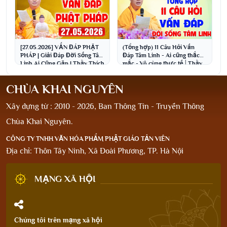
[27.05.2026] VẤN ĐÁP PHẬT
(Tổng hợp) 11 Câu Hỏi Vấn
PHÁP | Giải Đáp Đời Sống Tâm
Đáp Tâm Linh - Ai cũng thắc
Linh Ai Cũng Gặp | Thầy Thích
mắc - Vô cùng thực tế│Thầy
Đạo Thịnh
Thích Đạo Thịnh
CHÙA KHAI NGUYÊN
Xây dựng từ : 2010 - 2026, Ban Thông Tin - Truyền Thông
Chùa Khai Nguyên.
CÔNG TY TNHH VĂN HÓA PHẨM PHẬT GIÁO TẢN VIÊN
Địa chỉ: Thôn Tây Ninh, Xã Đoài Phương, TP. Hà Nội
MẠNG XÃ HỘI
Chúng tôi trên mạng xã hội