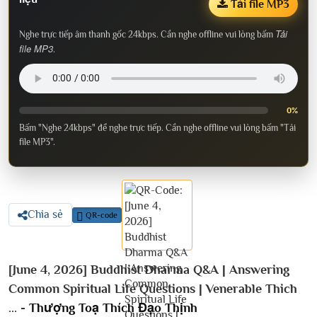
Tải file MP3
Tải
Nghe trực tiếp âm thanh gốc 24kbps. Cần nghe offline vui lòng bấm
file MP3
.
0%
Bấm "Nghe 24kbps" để nghe trực tiếp. Cần nghe offline vui lòng bấm "Tải
file MP3".
Chia sẻ
QR-code
[June 4, 2026] Buddhist Dharma Q&A | Answering
Common Spiritual Life Questions | Venerable Thich
... -
Thượng Toạ Thích Đạo Thịnh