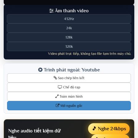
Âm thanh video
432Hz
24k
128k
320k
Video phát trực tiếp, không tạo file tạm trên máy chủ.
Trình phát ngoài: Youtube
Sao chép liên kết
Chế độ rạp
Toàn màn hình
Mở nguồn gốc
🎵 Nghe 24kbps
Nghe audio tiết kiệm dữ
liệu