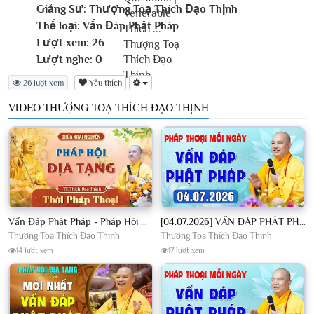
Giảng Sư:
Thượng Toạ Thích Đạo Thịnh
Thể loại:
Vấn Đáp Phật Pháp
Lượt xem:
26
Lượt nghe:
0
26 lượt xem
Yêu thích
VIDEO THƯỢNG TOẠ THÍCH ĐẠO THỊNH
Vấn Đáp Phật Pháp - Pháp Hội Địa Tạng Ngày 01/08/2026│TT. Thích Đạo Thịnh
[04.07.2026] VẤN ĐÁP PHẬT PHÁP - Nghe Thầy giảng Pháp mỗi ngày CÔNG ĐỨC VÔ LƯỢNG│TT. Thích Đạo Thịnh
Thượng Toạ Thích Đạo Thịnh
Thượng Toạ Thích Đạo Thịnh
14 lượt xem
17 lượt xem