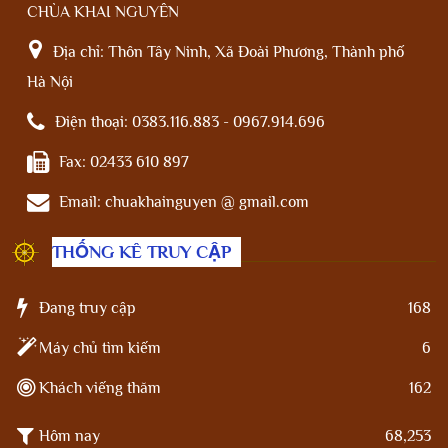
CHÙA KHAI NGUYÊN
Địa chỉ:
Thôn Tây Ninh, Xã Đoài Phương, Thành phố
Hà Nội
Điện thoại:
0383.116.883 - 0967.914.696
Fax:
02433 610 897
Email:
chuakhainguyen @ gmail.com
THỐNG KÊ TRUY CẬP
Đang truy cập
168
Máy chủ tìm kiếm
6
Khách viếng thăm
162
Hôm nay
68,253