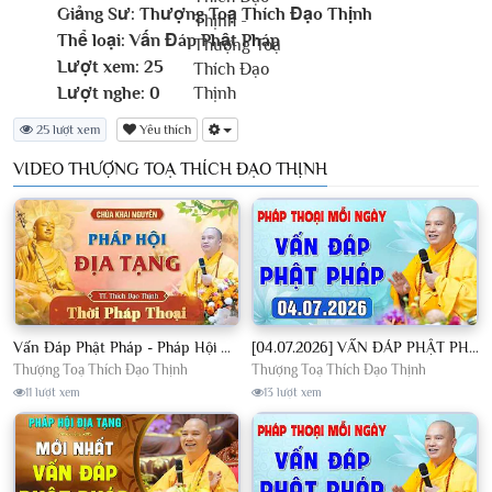
Giảng Sư:
Thượng Toạ Thích Đạo Thịnh
Thể loại:
Vấn Đáp Phật Pháp
Lượt xem:
25
Lượt nghe:
0
25 lượt xem
Yêu thích
VIDEO THƯỢNG TOẠ THÍCH ĐẠO THỊNH
Vấn Đáp Phật Pháp - Pháp Hội Địa Tạng Ngày 01/08/2026│TT. Thích Đạo Thịnh
[04.07.2026] VẤN ĐÁP PHẬT PHÁP - Nghe Thầy giảng Pháp mỗi ngày CÔNG ĐỨC VÔ LƯỢNG│TT. Thích Đạo Thịnh
Thượng Toạ Thích Đạo Thịnh
Thượng Toạ Thích Đạo Thịnh
11 lượt xem
13 lượt xem