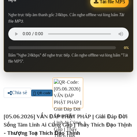
Tải file MP3
Tải
Nghe trực tiếp âm thanh gốc 24kbps. Cần nghe offline vui lòng bấm
file MP3
.
0%
Bấm "Nghe 24kbps" để nghe trực tiếp. Cần nghe offline vui lòng bấm "Tải
file MP3".
Chia sẻ
QR-code
[05.06.2026] VẤN ĐÁP PHẬT PHÁP | Giải Đáp Đời
Sống Tâm Linh Ai Cũng Gặp | Thầy Thích Đạo Thịnh
-
Thượng Toạ Thích Đạo Thịnh