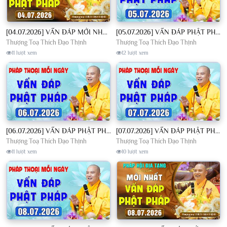
[04.07.2026] VẤN ĐÁP MỚI NHẤT - Pháp Hội Địa Tạng Chùa Khai Nguyên | TT. Thích Đạo Thịnh
[05.07.2026] VẤN ĐÁP PHẬT PHÁP - Nghe Thầy giảng Pháp mỗi ngày CÔNG ĐỨC VÔ LƯỢNG│TT. Thích Đạo Thịnh
Thượng Toạ Thích Đạo Thịnh
Thượng Toạ Thích Đạo Thịnh
11 lượt xem
12 lượt xem
[06.07.2026] VẤN ĐÁP PHẬT PHÁP - Nghe Thầy giảng Pháp mỗi ngày CÔNG ĐỨC VÔ LƯỢNG│TT. Thích Đạo Thịnh
[07.07.2026] VẤN ĐÁP PHẬT PHÁP - Nghe Thầy giảng Pháp mỗi ngày CÔNG ĐỨC VÔ LƯỢNG│TT. Thích Đạo Thịnh
Thượng Toạ Thích Đạo Thịnh
Thượng Toạ Thích Đạo Thịnh
11 lượt xem
10 lượt xem