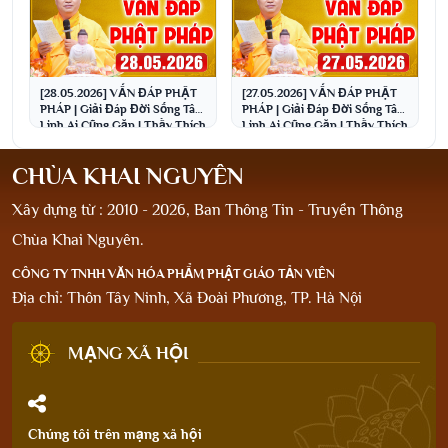
[28.05.2026] VẤN ĐÁP PHẬT
[27.05.2026] VẤN ĐÁP PHẬT
PHÁP | Giải Đáp Đời Sống Tâm
PHÁP | Giải Đáp Đời Sống Tâm
Linh Ai Cũng Gặp | Thầy Thích
Linh Ai Cũng Gặp | Thầy Thích
Đạo Thịnh
Đạo Thịnh
CHÙA KHAI NGUYÊN
Xây dựng từ : 2010 - 2026, Ban Thông Tin - Truyền Thông
Chùa Khai Nguyên.
CÔNG TY TNHH VĂN HÓA PHẨM PHẬT GIÁO TẢN VIÊN
Địa chỉ: Thôn Tây Ninh, Xã Đoài Phương, TP. Hà Nội
MẠNG XÃ HỘI
Chúng tôi trên mạng xã hội