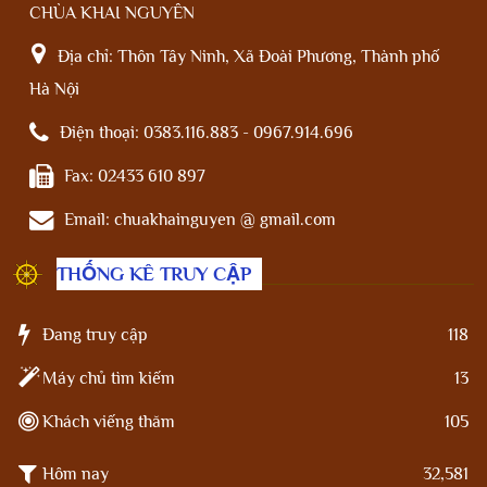
CHÙA KHAI NGUYÊN
Địa chỉ:
Thôn Tây Ninh, Xã Đoài Phương, Thành phố
Hà Nội
Điện thoại:
0383.116.883 - 0967.914.696
Fax:
02433 610 897
Email:
chuakhainguyen @ gmail.com
THỐNG KÊ TRUY CẬP
Đang truy cập
118
Máy chủ tìm kiếm
13
Khách viếng thăm
105
Hôm nay
32,581