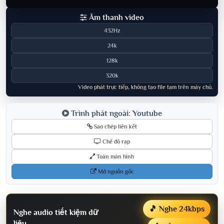
Âm thanh video
432Hz
24k
128k
320k
Video phát trực tiếp, không tạo file tạm trên máy chủ.
Trình phát ngoài: Youtube
Sao chép liên kết
Chế độ rạp
Toàn màn hình
Mở nguồn gốc
🎵 Nghe 24kbps
Nghe audio tiết kiệm dữ
liệu