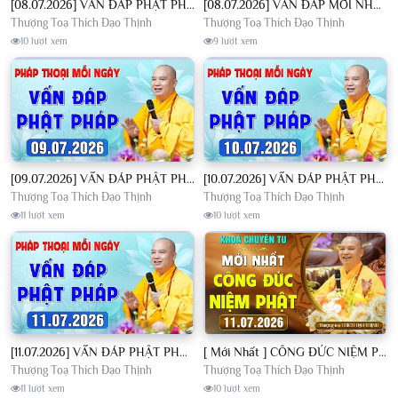
[08.07.2026] VẤN ĐÁP PHẬT PHÁP - Nghe Thầy giảng Pháp mỗi ngày CÔNG ĐỨC VÔ LƯỢNG│TT. Thích Đạo Thịnh
[08.07.2026] VẤN ĐÁP MỚI NHẤT - Pháp Hội Địa Tạng Chùa Khai Nguyên | TT. Thích Đạo Thịnh
Thượng Toạ Thích Đạo Thịnh
Thượng Toạ Thích Đạo Thịnh
10 lượt xem
9 lượt xem
[09.07.2026] VẤN ĐÁP PHẬT PHÁP - Nghe Thầy giảng Pháp mỗi ngày CÔNG ĐỨC VÔ LƯỢNG│TT. Thích Đạo Thịnh
[10.07.2026] VẤN ĐÁP PHẬT PHÁP - Nghe Thầy giảng Pháp mỗi ngày CÔNG ĐỨC VÔ LƯỢNG│TT. Thích Đạo Thịnh
Thượng Toạ Thích Đạo Thịnh
Thượng Toạ Thích Đạo Thịnh
11 lượt xem
10 lượt xem
[11.07.2026] VẤN ĐÁP PHẬT PHÁP - Nghe Thầy giảng Pháp mỗi ngày CÔNG ĐỨC VÔ LƯỢNG│TT. Thích Đạo Thịnh
[ Mới Nhất ] CÔNG ĐỨC NIỆM PHẬT - Khoá Chuyên Tu Chùa Khai Nguyên 11/07/2026 | TT. Thích Đạo Thịnh
Thượng Toạ Thích Đạo Thịnh
Thượng Toạ Thích Đạo Thịnh
11 lượt xem
10 lượt xem