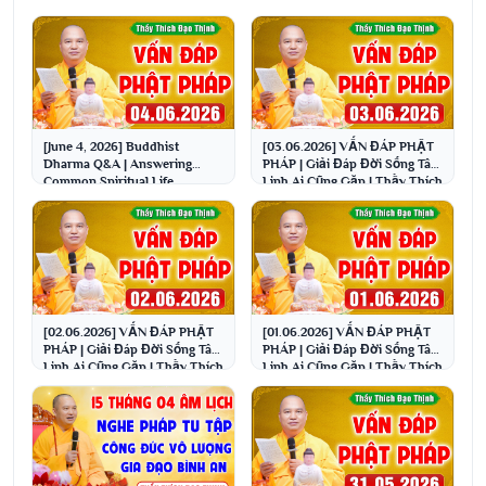
[June 4, 2026] Buddhist
[03.06.2026] VẤN ĐÁP PHẬT
Dharma Q&A | Answering
PHÁP | Giải Đáp Đời Sống Tâm
Common Spiritual Life
Linh Ai Cũng Gặp | Thầy Thích
Questions | Venerable Thich ...
Đạo Thịnh
[02.06.2026] VẤN ĐÁP PHẬT
[01.06.2026] VẤN ĐÁP PHẬT
PHÁP | Giải Đáp Đời Sống Tâm
PHÁP | Giải Đáp Đời Sống Tâm
Linh Ai Cũng Gặp | Thầy Thích
Linh Ai Cũng Gặp | Thầy Thích
Đạo Thịnh
Đạo Thịnh