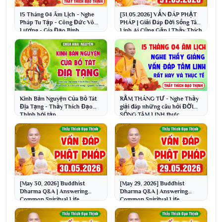
15 Tháng 04 Âm Lịch - Nghe
[31.05.2026] VẤN ĐÁP PHẬT
Pháp Tu Tập - Công Đức Vô
PHÁP | Giải Đáp Đời Sống Tâm
Lượng - Gia Đạo Bình
Linh Ai Cũng Gặp | Thầy Thích
An│Thầy Thích Đạo Thịnh
Đạo Thịnh
Kinh Bản Nguyện Của Bồ Tát
RẰM THÁNG TƯ - Nghe Thầy
Địa Tạng - Thầy Thích Đạo
giải đáp những câu hỏi ĐỜI
Thịnh hội tập
SỐNG TÂM LINH thực
tế│Thầy Thích Đạo Thịnh
[May 30, 2026] Buddhist
[May 29, 2026] Buddhist
Dharma Q&A | Answering
Dharma Q&A | Answering
Common Spiritual Life
Common Spiritual Life
Questions | Venerable Thich ...
Questions | Venerable Thich ...