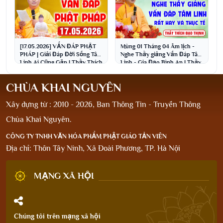
[17.05.2026] VẤN ĐÁP PHẬT
Mùng 01 Tháng 04 Âm lịch -
PHÁP | Giải Đáp Đời Sống Tâm
Nghe Thầy giảng Vấn Đáp Tâm
Linh Ai Cũng Gặp | Thầy Thích
Linh - Gia Đạo Bình An | Thầy
Đạo Thịnh
Thích Đạo Thịnh
CHÙA KHAI NGUYÊN
Xây dựng từ : 2010 - 2026, Ban Thông Tin - Truyền Thông
Chùa Khai Nguyên.
CÔNG TY TNHH VĂN HÓA PHẨM PHẬT GIÁO TẢN VIÊN
Địa chỉ: Thôn Tây Ninh, Xã Đoài Phương, TP. Hà Nội
MẠNG XÃ HỘI
Chúng tôi trên mạng xã hội