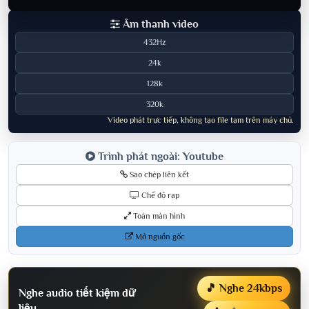
Âm thanh video
432Hz
24k
128k
320k
Video phát trực tiếp, không tạo file tạm trên máy chủ.
Trình phát ngoài: Youtube
Sao chép liên kết
Chế độ rạp
Toàn màn hình
Mở nguồn gốc
🎵 Nghe 24kbps
Nghe audio tiết kiệm dữ
liệu