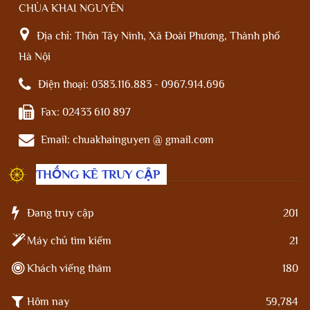
CHÙA KHAI NGUYÊN
Địa chỉ:
Thôn Tây Ninh, Xã Đoài Phương, Thành phố
Hà Nội
Điện thoại:
0383.116.883 - 0967.914.696
Fax:
02433 610 897
Email:
chuakhainguyen @ gmail.com
THỐNG KÊ TRUY CẬP
Đang truy cập
201
Máy chủ tìm kiếm
21
Khách viếng thăm
180
Hôm nay
59,784