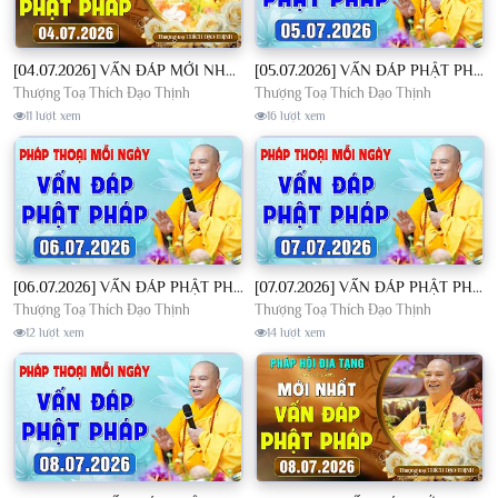
[04.07.2026] VẤN ĐÁP MỚI NHẤT - Pháp Hội Địa Tạng Chùa Khai Nguyên | TT. Thích Đạo Thịnh
[05.07.2026] VẤN ĐÁP PHẬT PHÁP - Nghe Thầy giảng Pháp mỗi ngày CÔNG ĐỨC VÔ LƯỢNG│TT. Thích Đạo Thịnh
Thượng Toạ Thích Đạo Thịnh
Thượng Toạ Thích Đạo Thịnh
11 lượt xem
16 lượt xem
[06.07.2026] VẤN ĐÁP PHẬT PHÁP - Nghe Thầy giảng Pháp mỗi ngày CÔNG ĐỨC VÔ LƯỢNG│TT. Thích Đạo Thịnh
[07.07.2026] VẤN ĐÁP PHẬT PHÁP - Nghe Thầy giảng Pháp mỗi ngày CÔNG ĐỨC VÔ LƯỢNG│TT. Thích Đạo Thịnh
Thượng Toạ Thích Đạo Thịnh
Thượng Toạ Thích Đạo Thịnh
12 lượt xem
14 lượt xem