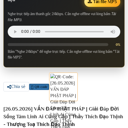
Tải file MP3
Tải
Nghe trực tiếp âm thanh gốc 24kbps. Cần nghe offline vui lòng bấm
file MP3
.
0%
Bấm "Nghe 24kbps" để nghe trực tiếp. Cần nghe offline vui lòng bấm "Tải
file MP3".
Chia sẻ
QR-code
[26.05.2026] VẤN ĐÁP PHẬT PHÁP | Giải Đáp Đời
Sống Tâm Linh Ai Cũng Gặp | Thầy Thích Đạo Thịnh
-
Thượng Toạ Thích Đạo Thịnh