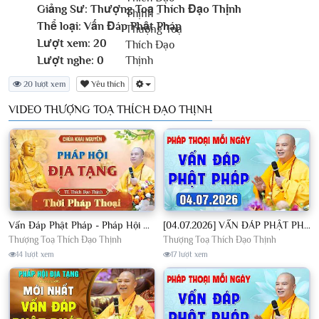
Giảng Sư:
Thượng Toạ Thích Đạo Thịnh
Thể loại:
Vấn Đáp Phật Pháp
Lượt xem:
20
Lượt nghe:
0
20 lượt xem
Yêu thích
VIDEO THƯỢNG TOẠ THÍCH ĐẠO THỊNH
Vấn Đáp Phật Pháp - Pháp Hội Địa Tạng Ngày 01/08/2026│TT. Thích Đạo Thịnh
[04.07.2026] VẤN ĐÁP PHẬT PHÁP - Nghe Thầy giảng Pháp mỗi ngày CÔNG ĐỨC VÔ LƯỢNG│TT. Thích Đạo Thịnh
Thượng Toạ Thích Đạo Thịnh
Thượng Toạ Thích Đạo Thịnh
14 lượt xem
17 lượt xem