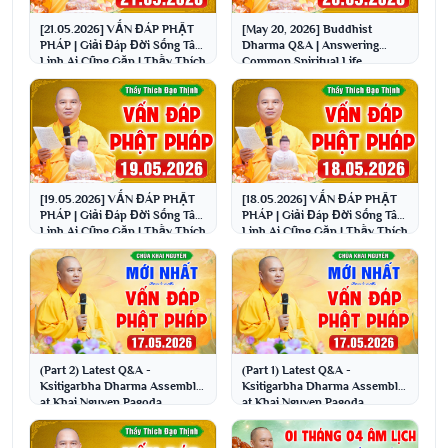
[21.05.2026] VẤN ĐÁP PHẬT
[May 20, 2026] Buddhist
PHÁP | Giải Đáp Đời Sống Tâm
Dharma Q&A | Answering
Linh Ai Cũng Gặp | Thầy Thích
Common Spiritual Life
Đạo Thịnh
Questions | Venerable Thich ...
[19.05.2026] VẤN ĐÁP PHẬT
[18.05.2026] VẤN ĐÁP PHẬT
PHÁP | Giải Đáp Đời Sống Tâm
PHÁP | Giải Đáp Đời Sống Tâm
Linh Ai Cũng Gặp | Thầy Thích
Linh Ai Cũng Gặp | Thầy Thích
Đạo Thịnh
Đạo Thịnh
(Part 2) Latest Q&A -
(Part 1) Latest Q&A -
Ksitigarbha Dharma Assembly
Ksitigarbha Dharma Assembly
at Khai Nguyen Pagoda
at Khai Nguyen Pagoda
05/17/2026 | Venerable Th...
05/17/2026 | Venerable Th...