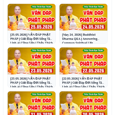
[25.05.2026] VẤN ĐÁP PHẬT
[May 24, 2026] Buddhist
PHÁP | Giải Đáp Đời Sống Tâm
Dharma Q&A | Answering
Linh Ai Cũng Gặp | Thầy Thích
Common Spiritual Life
Đạo Thịnh
Questions | Venerable Thich ...
[23.05.2026] VẤN ĐÁP PHẬT
[22.05.2026] VẤN ĐÁP PHẬT
PHÁP | Giải Đáp Đời Sống Tâm
PHÁP | Giải Đáp Đời Sống Tâm
Linh Ai Cũng Gặp | Thầy Thích
Linh Ai Cũng Gặp | Thầy Thích
Đạo Thịnh
Đạo Thịnh