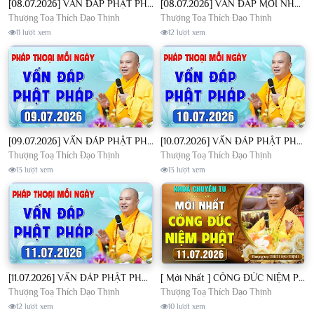
[08.07.2026] VẤN ĐÁP PHẬT PHÁP - Nghe Thầy giảng Pháp mỗi ngày CÔNG ĐỨC VÔ LƯỢNG│TT. Thích Đạo Thịnh
[08.07.2026] VẤN ĐÁP MỚI NHẤT - Pháp Hội Địa Tạng Chùa Khai Nguyên | TT. Thích Đạo Thịnh
Thượng Toạ Thích Đạo Thịnh
Thượng Toạ Thích Đạo Thịnh
11 lượt xem
12 lượt xem
[09.07.2026] VẤN ĐÁP PHẬT PHÁP - Nghe Thầy giảng Pháp mỗi ngày CÔNG ĐỨC VÔ LƯỢNG│TT. Thích Đạo Thịnh
[10.07.2026] VẤN ĐÁP PHẬT PHÁP - Nghe Thầy giảng Pháp mỗi ngày CÔNG ĐỨC VÔ LƯỢNG│TT. Thích Đạo Thịnh
Thượng Toạ Thích Đạo Thịnh
Thượng Toạ Thích Đạo Thịnh
13 lượt xem
13 lượt xem
[11.07.2026] VẤN ĐÁP PHẬT PHÁP - Nghe Thầy giảng Pháp mỗi ngày CÔNG ĐỨC VÔ LƯỢNG│TT. Thích Đạo Thịnh
[ Mới Nhất ] CÔNG ĐỨC NIỆM PHẬT - Khoá Chuyên Tu Chùa Khai Nguyên 11/07/2026 | TT. Thích Đạo Thịnh
Thượng Toạ Thích Đạo Thịnh
Thượng Toạ Thích Đạo Thịnh
12 lượt xem
10 lượt xem