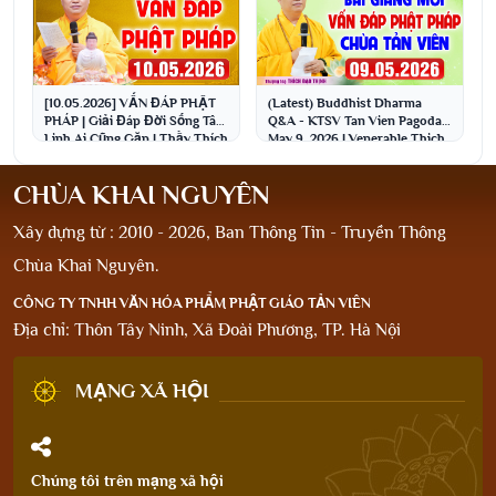
[10.05.2026] VẤN ĐÁP PHẬT
(Latest) Buddhist Dharma
PHÁP | Giải Đáp Đời Sống Tâm
Q&A - KTSV Tan Vien Pagoda,
Linh Ai Cũng Gặp | Thầy Thích
May 9, 2026 | Venerable Thich
Đạo Thịnh
Dao Thinh
CHÙA KHAI NGUYÊN
Xây dựng từ : 2010 - 2026, Ban Thông Tin - Truyền Thông
Chùa Khai Nguyên.
CÔNG TY TNHH VĂN HÓA PHẨM PHẬT GIÁO TẢN VIÊN
Địa chỉ: Thôn Tây Ninh, Xã Đoài Phương, TP. Hà Nội
MẠNG XÃ HỘI
Chúng tôi trên mạng xã hội