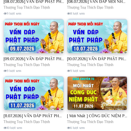
[08.07.2026] VẤN ĐÁP PHẬT PHÁP - Nghe Thầy giảng Pháp mỗi ngày CÔNG ĐỨC VÔ LƯỢNG│TT. Thích Đạo Thịnh
[08.07.2026] VẤN ĐÁP MỚI NHẤT - Pháp Hội Địa Tạng Chùa Khai Nguyên | TT. Thích Đạo Thịnh
Thượng Toạ Thích Đạo Thịnh
Thượng Toạ Thích Đạo Thịnh
9 lượt xem
8 lượt xem
[09.07.2026] VẤN ĐÁP PHẬT PHÁP - Nghe Thầy giảng Pháp mỗi ngày CÔNG ĐỨC VÔ LƯỢNG│TT. Thích Đạo Thịnh
[10.07.2026] VẤN ĐÁP PHẬT PHÁP - Nghe Thầy giảng Pháp mỗi ngày CÔNG ĐỨC VÔ LƯỢNG│TT. Thích Đạo Thịnh
Thượng Toạ Thích Đạo Thịnh
Thượng Toạ Thích Đạo Thịnh
9 lượt xem
9 lượt xem
[11.07.2026] VẤN ĐÁP PHẬT PHÁP - Nghe Thầy giảng Pháp mỗi ngày CÔNG ĐỨC VÔ LƯỢNG│TT. Thích Đạo Thịnh
[ Mới Nhất ] CÔNG ĐỨC NIỆM PHẬT - Khoá Chuyên Tu Chùa Khai Nguyên 11/07/2026 | TT. Thích Đạo Thịnh
Thượng Toạ Thích Đạo Thịnh
Thượng Toạ Thích Đạo Thịnh
10 lượt xem
6 lượt xem