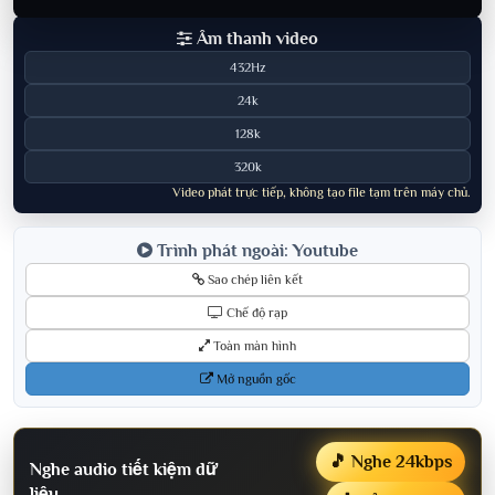
Âm thanh video
432Hz
24k
128k
320k
Video phát trực tiếp, không tạo file tạm trên máy chủ.
Trình phát ngoài: Youtube
Sao chép liên kết
Chế độ rạp
Toàn màn hình
Mở nguồn gốc
🎵 Nghe 24kbps
Nghe audio tiết kiệm dữ
liệu