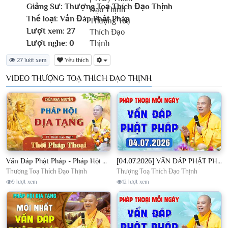
Giảng Sư:
Thượng Toạ Thích Đạo Thịnh
Thể loại:
Vấn Đáp Phật Pháp
Lượt xem:
27
Lượt nghe:
0
27 lượt xem
Yêu thích
VIDEO THƯỢNG TOẠ THÍCH ĐẠO THỊNH
Vấn Đáp Phật Pháp - Pháp Hội Địa Tạng Ngày 01/08/2026│TT. Thích Đạo Thịnh
[04.07.2026] VẤN ĐÁP PHẬT PHÁP - Nghe Thầy giảng Pháp mỗi ngày CÔNG ĐỨC VÔ LƯỢNG│TT. Thích Đạo Thịnh
Thượng Toạ Thích Đạo Thịnh
Thượng Toạ Thích Đạo Thịnh
9 lượt xem
12 lượt xem