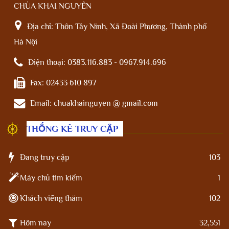
CHÙA KHAI NGUYÊN
Địa chỉ:
Thôn Tây Ninh, Xã Đoài Phương, Thành phố
Hà Nội
Điện thoại:
0383.116.883 - 0967.914.696
Fax:
02433 610 897
Email:
chuakhainguyen @ gmail.com
THỐNG KÊ TRUY CẬP
Đang truy cập
103
Máy chủ tìm kiếm
1
Khách viếng thăm
102
Hôm nay
32,551