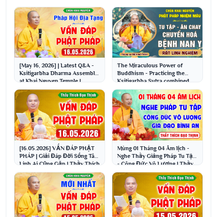
[May 16, 2026] | Latest Q&A -
The Miraculous Power of
Ksitigarbha Dharma Assembly
Buddhism - Practicing the
at Khai Nguyen Temple |
Ksitigarbha Sutra combined
Venerable Thich...
with taking peppermi...
[16.05.2026] VẤN ĐÁP PHẬT
Mùng 01 Tháng 04 Âm lịch -
PHÁP | Giải Đáp Đời Sống Tâm
Nghe Thầy Giảng Pháp Tu Tập
Linh Ai Cũng Gặp | Thầy Thích
- Công Đức Vô Lượng | Thầy
Đạo Thịnh
Thích Đạo Thịnh