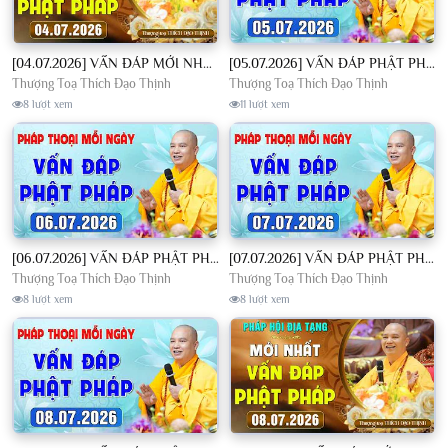
[04.07.2026] VẤN ĐÁP MỚI NHẤT - Pháp Hội Địa Tạng Chùa Khai Nguyên | TT. Thích Đạo Thịnh
[05.07.2026] VẤN ĐÁP PHẬT PHÁP - Nghe Thầy giảng Pháp mỗi ngày CÔNG ĐỨC VÔ LƯỢNG│TT. Thích Đạo Thịnh
Thượng Toạ Thích Đạo Thịnh
Thượng Toạ Thích Đạo Thịnh
8 lượt xem
11 lượt xem
[06.07.2026] VẤN ĐÁP PHẬT PHÁP - Nghe Thầy giảng Pháp mỗi ngày CÔNG ĐỨC VÔ LƯỢNG│TT. Thích Đạo Thịnh
[07.07.2026] VẤN ĐÁP PHẬT PHÁP - Nghe Thầy giảng Pháp mỗi ngày CÔNG ĐỨC VÔ LƯỢNG│TT. Thích Đạo Thịnh
Thượng Toạ Thích Đạo Thịnh
Thượng Toạ Thích Đạo Thịnh
8 lượt xem
8 lượt xem