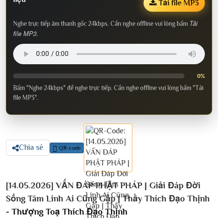
Tải file MP3
Tải
Nghe trực tiếp âm thanh gốc 24kbps. Cần nghe offline vui lòng bấm
file MP3
.
0%
Bấm "Nghe 24kbps" để nghe trực tiếp. Cần nghe offline vui lòng bấm "Tải
file MP3".
Chia sẻ
QR-code
[14.05.2026] VẤN ĐÁP PHẬT PHÁP | Giải Đáp Đời
Sống Tâm Linh Ai Cũng Gặp | Thầy Thích Đạo Thịnh
-
Thượng Toạ Thích Đạo Thịnh