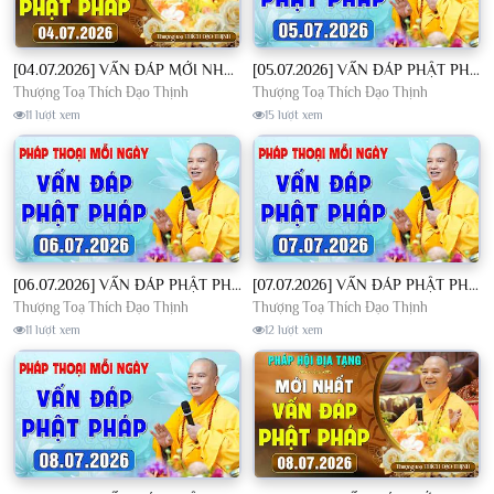
[04.07.2026] VẤN ĐÁP MỚI NHẤT - Pháp Hội Địa Tạng Chùa Khai Nguyên | TT. Thích Đạo Thịnh
[05.07.2026] VẤN ĐÁP PHẬT PHÁP - Nghe Thầy giảng Pháp mỗi ngày CÔNG ĐỨC VÔ LƯỢNG│TT. Thích Đạo Thịnh
Thượng Toạ Thích Đạo Thịnh
Thượng Toạ Thích Đạo Thịnh
11 lượt xem
15 lượt xem
[06.07.2026] VẤN ĐÁP PHẬT PHÁP - Nghe Thầy giảng Pháp mỗi ngày CÔNG ĐỨC VÔ LƯỢNG│TT. Thích Đạo Thịnh
[07.07.2026] VẤN ĐÁP PHẬT PHÁP - Nghe Thầy giảng Pháp mỗi ngày CÔNG ĐỨC VÔ LƯỢNG│TT. Thích Đạo Thịnh
Thượng Toạ Thích Đạo Thịnh
Thượng Toạ Thích Đạo Thịnh
11 lượt xem
12 lượt xem