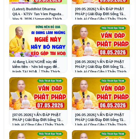
(Latest) Buddhist Dharma
[09.05.2026] VẤN ĐÁP PHẬT
Q&A - KTSV Tan Vien Pagoda,
PHÁP | Giải Đáp Đời Sống Tâm
May 9, 2026 | Venerable Thich
Linh Ai Cũng Gặp | Thầy Thích
Dao Thinh
Đạo Thịnh
Ai đang LÀM NGHỀ này để
[08.05.2026] VẤN ĐÁP PHẬT
kiếm tiền - Nên bỏ ngay để
PHÁP | Giải Đáp Đời Sống Tâm
tránh TAI HOẠ │Thầy Thích
Linh Ai Cũng Gặp | Thầy Thích
Đạo Thịnh
Đạo Thịnh
[07.05.2026] VẤN ĐÁP PHẬT
[06.05.2026] VẤN ĐÁP PHẬT
PHÁP | Giải Đáp Đời Sống Tâm
PHÁP | Giải Đáp Đời Sống Tâm
Linh Ai Cũng Gặp | Thầy Thích
Linh Ai Cũng Gặp | Thầy Thích
Đạo Thịnh
Đạo Thịnh