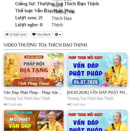
Giảng Sư:
Thượng Toạ Thích Đạo Thịnh
Thể loại:
Vấn Đáp Phật Pháp
Lượt xem:
21
Lượt nghe:
0
21 lượt xem
Yêu thích
VIDEO THƯỢNG TOẠ THÍCH ĐẠO THỊNH
Vấn Đáp Phật Pháp - Pháp Hội Địa Tạng Ngày 01/08/2026│TT. Thích Đạo Thịnh
[04.07.2026] VẤN ĐÁP PHẬT PHÁP - Nghe Thầy giảng Pháp mỗi ngày CÔNG ĐỨC VÔ LƯỢNG│TT. Thích Đạo Thịnh
Thượng Toạ Thích Đạo Thịnh
Thượng Toạ Thích Đạo Thịnh
12 lượt xem
15 lượt xem