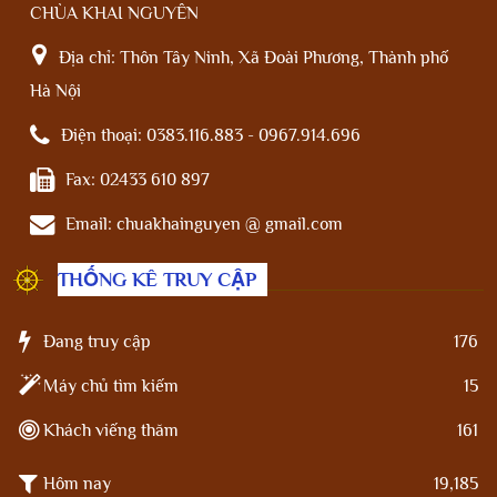
CHÙA KHAI NGUYÊN
Địa chỉ:
Thôn Tây Ninh, Xã Đoài Phương, Thành phố
Hà Nội
Điện thoại:
0383.116.883 - 0967.914.696
Fax:
02433 610 897
Email:
chuakhainguyen @ gmail.com
THỐNG KÊ TRUY CẬP
Đang truy cập
176
Máy chủ tìm kiếm
15
Khách viếng thăm
161
Hôm nay
19,185