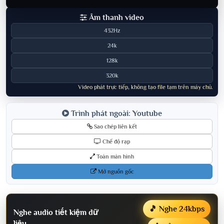
Âm thanh video
432Hz
24k
128k
320k
Video phát trực tiếp, không tạo file tạm trên máy chủ.
Trình phát ngoài: Youtube
Sao chép liên kết
Chế độ rạp
Toàn màn hình
Mở nguồn gốc
🎵 Nghe 24kbps
Nghe audio tiết kiệm dữ
liệu