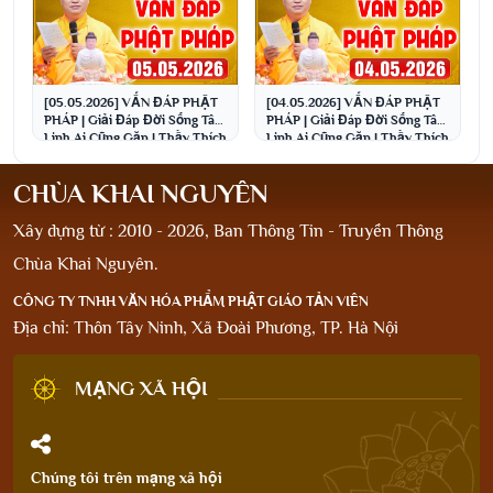
[05.05.2026] VẤN ĐÁP PHẬT
[04.05.2026] VẤN ĐÁP PHẬT
PHÁP | Giải Đáp Đời Sống Tâm
PHÁP | Giải Đáp Đời Sống Tâm
Linh Ai Cũng Gặp | Thầy Thích
Linh Ai Cũng Gặp | Thầy Thích
Đạo Thịnh
Đạo Thịnh
CHÙA KHAI NGUYÊN
Xây dựng từ : 2010 - 2026, Ban Thông Tin - Truyền Thông
Chùa Khai Nguyên.
CÔNG TY TNHH VĂN HÓA PHẨM PHẬT GIÁO TẢN VIÊN
Địa chỉ: Thôn Tây Ninh, Xã Đoài Phương, TP. Hà Nội
MẠNG XÃ HỘI
Chúng tôi trên mạng xã hội