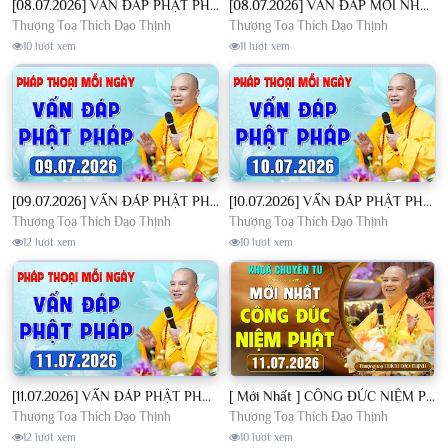
[08.07.2026] VẤN ĐÁP PHẬT PHÁP - Nghe Thầy giảng Pháp mỗi ngày CÔNG ĐỨC VÔ LƯỢNG│TT. Thích Đạo Thịnh
[08.07.2026] VẤN ĐÁP MỚI NHẤT - Pháp Hội Địa Tạng Chùa Khai Nguyên | TT. Thích Đạo Thịnh
Thượng Toạ Thích Đạo Thịnh
Thượng Toạ Thích Đạo Thịnh
10 lượt xem
11 lượt xem
[09.07.2026] VẤN ĐÁP PHẬT PHÁP - Nghe Thầy giảng Pháp mỗi ngày CÔNG ĐỨC VÔ LƯỢNG│TT. Thích Đạo Thịnh
[10.07.2026] VẤN ĐÁP PHẬT PHÁP - Nghe Thầy giảng Pháp mỗi ngày CÔNG ĐỨC VÔ LƯỢNG│TT. Thích Đạo Thịnh
Thượng Toạ Thích Đạo Thịnh
Thượng Toạ Thích Đạo Thịnh
12 lượt xem
10 lượt xem
[11.07.2026] VẤN ĐÁP PHẬT PHÁP - Nghe Thầy giảng Pháp mỗi ngày CÔNG ĐỨC VÔ LƯỢNG│TT. Thích Đạo Thịnh
[ Mới Nhất ] CÔNG ĐỨC NIỆM PHẬT - Khoá Chuyên Tu Chùa Khai Nguyên 11/07/2026 | TT. Thích Đạo Thịnh
Thượng Toạ Thích Đạo Thịnh
Thượng Toạ Thích Đạo Thịnh
12 lượt xem
10 lượt xem