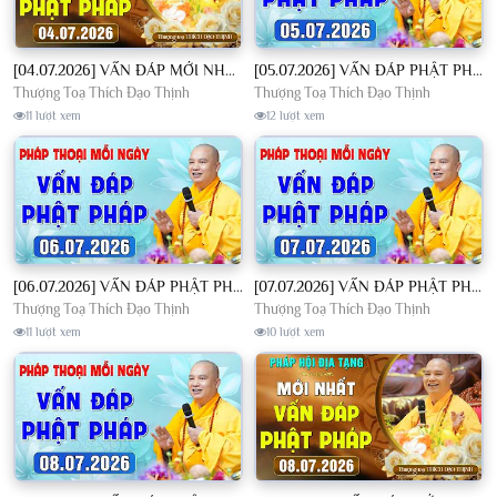
[04.07.2026] VẤN ĐÁP MỚI NHẤT - Pháp Hội Địa Tạng Chùa Khai Nguyên | TT. Thích Đạo Thịnh
[05.07.2026] VẤN ĐÁP PHẬT PHÁP - Nghe Thầy giảng Pháp mỗi ngày CÔNG ĐỨC VÔ LƯỢNG│TT. Thích Đạo Thịnh
Thượng Toạ Thích Đạo Thịnh
Thượng Toạ Thích Đạo Thịnh
11 lượt xem
12 lượt xem
[06.07.2026] VẤN ĐÁP PHẬT PHÁP - Nghe Thầy giảng Pháp mỗi ngày CÔNG ĐỨC VÔ LƯỢNG│TT. Thích Đạo Thịnh
[07.07.2026] VẤN ĐÁP PHẬT PHÁP - Nghe Thầy giảng Pháp mỗi ngày CÔNG ĐỨC VÔ LƯỢNG│TT. Thích Đạo Thịnh
Thượng Toạ Thích Đạo Thịnh
Thượng Toạ Thích Đạo Thịnh
11 lượt xem
10 lượt xem