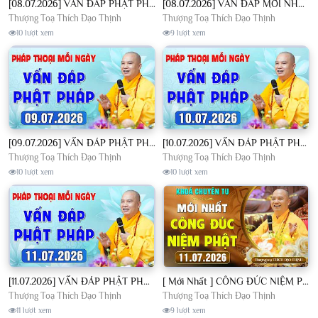
[08.07.2026] VẤN ĐÁP PHẬT PHÁP - Nghe Thầy giảng Pháp mỗi ngày CÔNG ĐỨC VÔ LƯỢNG│TT. Thích Đạo Thịnh
[08.07.2026] VẤN ĐÁP MỚI NHẤT - Pháp Hội Địa Tạng Chùa Khai Nguyên | TT. Thích Đạo Thịnh
Thượng Toạ Thích Đạo Thịnh
Thượng Toạ Thích Đạo Thịnh
10 lượt xem
9 lượt xem
[09.07.2026] VẤN ĐÁP PHẬT PHÁP - Nghe Thầy giảng Pháp mỗi ngày CÔNG ĐỨC VÔ LƯỢNG│TT. Thích Đạo Thịnh
[10.07.2026] VẤN ĐÁP PHẬT PHÁP - Nghe Thầy giảng Pháp mỗi ngày CÔNG ĐỨC VÔ LƯỢNG│TT. Thích Đạo Thịnh
Thượng Toạ Thích Đạo Thịnh
Thượng Toạ Thích Đạo Thịnh
10 lượt xem
10 lượt xem
[11.07.2026] VẤN ĐÁP PHẬT PHÁP - Nghe Thầy giảng Pháp mỗi ngày CÔNG ĐỨC VÔ LƯỢNG│TT. Thích Đạo Thịnh
[ Mới Nhất ] CÔNG ĐỨC NIỆM PHẬT - Khoá Chuyên Tu Chùa Khai Nguyên 11/07/2026 | TT. Thích Đạo Thịnh
Thượng Toạ Thích Đạo Thịnh
Thượng Toạ Thích Đạo Thịnh
11 lượt xem
9 lượt xem