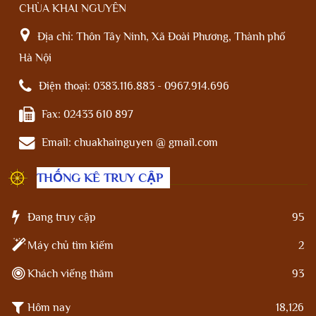
CHÙA KHAI NGUYÊN
Địa chỉ:
Thôn Tây Ninh, Xã Đoài Phương, Thành phố
Hà Nội
Điện thoại:
0383.116.883 - 0967.914.696
Fax:
02433 610 897
Email:
chuakhainguyen @ gmail.com
THỐNG KÊ TRUY CẬP
Đang truy cập
95
Máy chủ tìm kiếm
2
Khách viếng thăm
93
Hôm nay
18,126