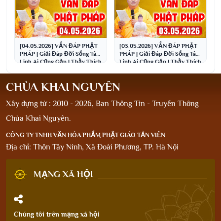
[04.05.2026] VẤN ĐÁP PHẬT
[03.05.2026] VẤN ĐÁP PHẬT
PHÁP | Giải Đáp Đời Sống Tâm
PHÁP | Giải Đáp Đời Sống Tâm
Linh Ai Cũng Gặp | Thầy Thích
Linh Ai Cũng Gặp | Thầy Thích
Đạo Thịnh
Đạo Thịnh
CHÙA KHAI NGUYÊN
Xây dựng từ : 2010 - 2026, Ban Thông Tin - Truyền Thông
Chùa Khai Nguyên.
CÔNG TY TNHH VĂN HÓA PHẨM PHẬT GIÁO TẢN VIÊN
Địa chỉ: Thôn Tây Ninh, Xã Đoài Phương, TP. Hà Nội
MẠNG XÃ HỘI
Chúng tôi trên mạng xã hội