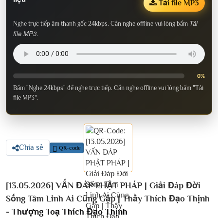
Tải file MP3
Tải
Nghe trực tiếp âm thanh gốc 24kbps. Cần nghe offline vui lòng bấm
file MP3
.
0%
Bấm "Nghe 24kbps" để nghe trực tiếp. Cần nghe offline vui lòng bấm "Tải
file MP3".
Chia sẻ
QR-code
[13.05.2026] VẤN ĐÁP PHẬT PHÁP | Giải Đáp Đời
Sống Tâm Linh Ai Cũng Gặp | Thầy Thích Đạo Thịnh
-
Thượng Toạ Thích Đạo Thịnh