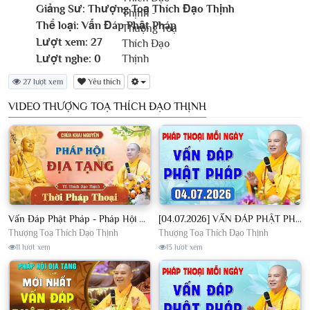
Giảng Sư:
Thượng Toạ Thích Đạo Thịnh
Thể loại:
Vấn Đáp Phật Pháp
Lượt xem:
27
Lượt nghe:
0
27 lượt xem
Yêu thích
VIDEO THƯỢNG TOẠ THÍCH ĐẠO THỊNH
Vấn Đáp Phật Pháp - Pháp Hội Địa Tạng Ngày 01/08/2026│TT. Thích Đạo Thịnh
[04.07.2026] VẤN ĐÁP PHẬT PHÁP - Nghe Thầy giảng Pháp mỗi ngày CÔNG ĐỨC VÔ LƯỢNG│TT. Thích Đạo Thịnh
Thượng Toạ Thích Đạo Thịnh
Thượng Toạ Thích Đạo Thịnh
11 lượt xem
13 lượt xem