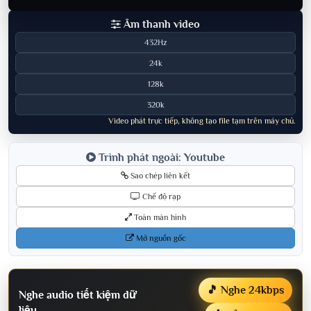
Âm thanh video
432Hz
24k
128k
320k
Video phát trực tiếp, không tạo file tạm trên máy chủ.
Trình phát ngoài: Youtube
Sao chép liên kết
Chế độ rạp
Toàn màn hình
Mở nguồn gốc
🎵 Nghe 24kbps
Nghe audio tiết kiệm dữ
liệu