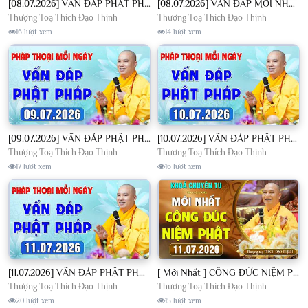
[08.07.2026] VẤN ĐÁP PHẬT PHÁP - Nghe Thầy giảng Pháp mỗi ngày CÔNG ĐỨC VÔ LƯỢNG│TT. Thích Đạo Thịnh
[08.07.2026] VẤN ĐÁP MỚI NHẤT - Pháp Hội Địa Tạng Chùa Khai Nguyên | TT. Thích Đạo Thịnh
Thượng Toạ Thích Đạo Thịnh
Thượng Toạ Thích Đạo Thịnh
16 lượt xem
14 lượt xem
[09.07.2026] VẤN ĐÁP PHẬT PHÁP - Nghe Thầy giảng Pháp mỗi ngày CÔNG ĐỨC VÔ LƯỢNG│TT. Thích Đạo Thịnh
[10.07.2026] VẤN ĐÁP PHẬT PHÁP - Nghe Thầy giảng Pháp mỗi ngày CÔNG ĐỨC VÔ LƯỢNG│TT. Thích Đạo Thịnh
Thượng Toạ Thích Đạo Thịnh
Thượng Toạ Thích Đạo Thịnh
17 lượt xem
16 lượt xem
[11.07.2026] VẤN ĐÁP PHẬT PHÁP - Nghe Thầy giảng Pháp mỗi ngày CÔNG ĐỨC VÔ LƯỢNG│TT. Thích Đạo Thịnh
[ Mới Nhất ] CÔNG ĐỨC NIỆM PHẬT - Khoá Chuyên Tu Chùa Khai Nguyên 11/07/2026 | TT. Thích Đạo Thịnh
Thượng Toạ Thích Đạo Thịnh
Thượng Toạ Thích Đạo Thịnh
20 lượt xem
15 lượt xem