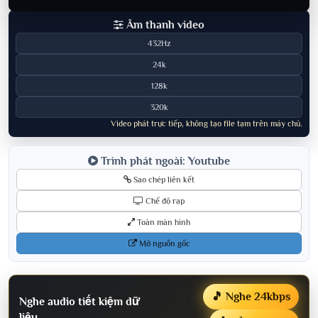
Âm thanh video
432Hz
24k
128k
320k
Video phát trực tiếp, không tạo file tạm trên máy chủ.
Trình phát ngoài: Youtube
Sao chép liên kết
Chế độ rạp
Toàn màn hình
Mở nguồn gốc
🎵 Nghe 24kbps
Nghe audio tiết kiệm dữ
liệu