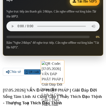
Tải file MP3
Tải
Nghe trực tiếp âm thanh gốc 24kbps. Cần nghe offline vui lòng bấm
file MP3
.
0%
Bấm "Nghe 24kbps" để nghe trực tiếp. Cần nghe offline vui lòng bấm "Tải
file MP3".
Chia sẻ
QR-code
[17.05.2026] VẤN ĐÁP PHẬT PHÁP | Giải Đáp Đời
Sống Tâm Linh Ai Cũng Gặp | Thầy Thích Đạo Thịnh
-
Thượng Toạ Thích Đạo Thịnh