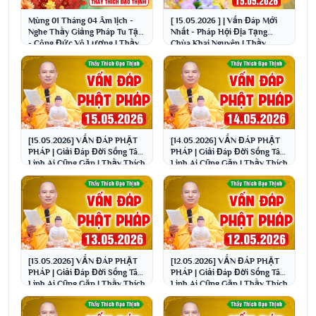
Mùng 01 Tháng 04 Âm lịch -
[ 15.05.2026 ] | Vấn Đáp Mới
Nghe Thầy Giảng Pháp Tu Tập
Nhất - Pháp Hội Địa Tạng
- Công Đức Vô Lượng | Thầy
Chùa Khai Nguyên | Thầy
Thích Đạo Thịnh
Thích Đạo Thịnh
[15.05.2026] VẤN ĐÁP PHẬT
[14.05.2026] VẤN ĐÁP PHẬT
PHÁP | Giải Đáp Đời Sống Tâm
PHÁP | Giải Đáp Đời Sống Tâm
Linh Ai Cũng Gặp | Thầy Thích
Linh Ai Cũng Gặp | Thầy Thích
Đạo Thịnh
Đạo Thịnh
[13.05.2026] VẤN ĐÁP PHẬT
[12.05.2026] VẤN ĐÁP PHẬT
PHÁP | Giải Đáp Đời Sống Tâm
PHÁP | Giải Đáp Đời Sống Tâm
Linh Ai Cũng Gặp | Thầy Thích
Linh Ai Cũng Gặp | Thầy Thích
Đạo Thịnh
Đạo Thịnh