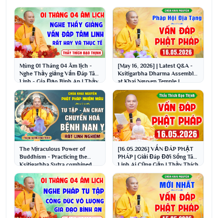
Mùng 01 Tháng 04 Âm lịch -
[May 16, 2026] | Latest Q&A -
Nghe Thầy giảng Vấn Đáp Tâm
Ksitigarbha Dharma Assembly
Linh - Gia Đạo Bình An | Thầy
at Khai Nguyen Temple |
Thích Đạo Thịnh
Venerable Thich...
The Miraculous Power of
[16.05.2026] VẤN ĐÁP PHẬT
Buddhism - Practicing the
PHÁP | Giải Đáp Đời Sống Tâm
Ksitigarbha Sutra combined
Linh Ai Cũng Gặp | Thầy Thích
with taking peppermi...
Đạo Thịnh