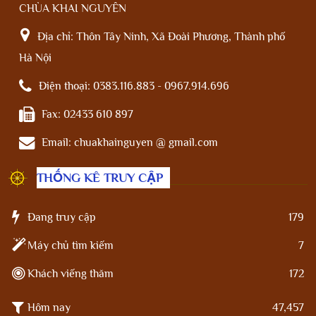
CHÙA KHAI NGUYÊN
Địa chỉ:
Thôn Tây Ninh, Xã Đoài Phương, Thành phố
Hà Nội
Điện thoại:
0383.116.883 - 0967.914.696
Fax:
02433 610 897
Email:
chuakhainguyen @ gmail.com
THỐNG KÊ TRUY CẬP
Đang truy cập
179
Máy chủ tìm kiếm
7
Khách viếng thăm
172
Hôm nay
47,457