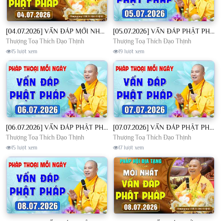
[04.07.2026] VẤN ĐÁP MỚI NHẤT - Pháp Hội Địa Tạng Chùa Khai Nguyên | TT. Thích Đạo Thịnh
[05.07.2026] VẤN ĐÁP PHẬT PHÁP - Nghe Thầy giảng Pháp mỗi ngày CÔNG ĐỨC VÔ LƯỢNG│TT. Thích Đạo Thịnh
Thượng Toạ Thích Đạo Thịnh
Thượng Toạ Thích Đạo Thịnh
15 lượt xem
19 lượt xem
[06.07.2026] VẤN ĐÁP PHẬT PHÁP - Nghe Thầy giảng Pháp mỗi ngày CÔNG ĐỨC VÔ LƯỢNG│TT. Thích Đạo Thịnh
[07.07.2026] VẤN ĐÁP PHẬT PHÁP - Nghe Thầy giảng Pháp mỗi ngày CÔNG ĐỨC VÔ LƯỢNG│TT. Thích Đạo Thịnh
Thượng Toạ Thích Đạo Thịnh
Thượng Toạ Thích Đạo Thịnh
15 lượt xem
17 lượt xem