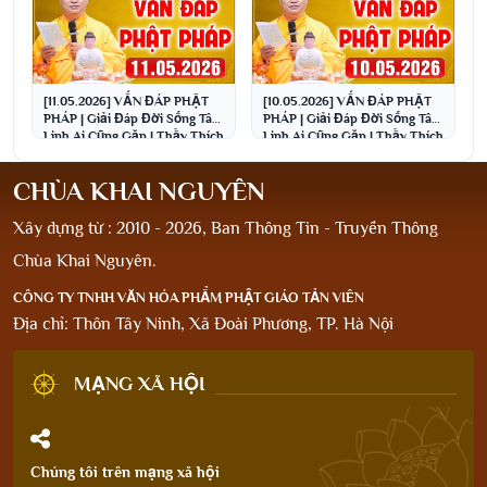
[11.05.2026] VẤN ĐÁP PHẬT
[10.05.2026] VẤN ĐÁP PHẬT
PHÁP | Giải Đáp Đời Sống Tâm
PHÁP | Giải Đáp Đời Sống Tâm
Linh Ai Cũng Gặp | Thầy Thích
Linh Ai Cũng Gặp | Thầy Thích
Đạo Thịnh
Đạo Thịnh
CHÙA KHAI NGUYÊN
Xây dựng từ : 2010 - 2026, Ban Thông Tin - Truyền Thông
Chùa Khai Nguyên.
CÔNG TY TNHH VĂN HÓA PHẨM PHẬT GIÁO TẢN VIÊN
Địa chỉ: Thôn Tây Ninh, Xã Đoài Phương, TP. Hà Nội
MẠNG XÃ HỘI
Chúng tôi trên mạng xã hội