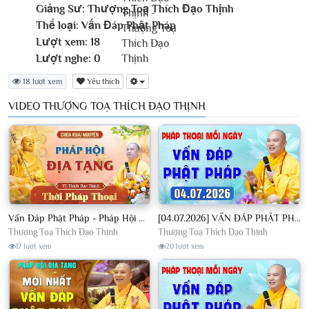
Giảng Sư:
Thượng Toạ Thích Đạo Thịnh
Thể loại:
Vấn Đáp Phật Pháp
Lượt xem:
18
Lượt nghe:
0
18 lượt xem
Yêu thích
VIDEO THƯỢNG TOẠ THÍCH ĐẠO THỊNH
Vấn Đáp Phật Pháp - Pháp Hội Địa Tạng Ngày 01/08/2026│TT. Thích Đạo Thịnh
[04.07.2026] VẤN ĐÁP PHẬT PHÁP - Nghe Thầy giảng Pháp mỗi ngày CÔNG ĐỨC VÔ LƯỢNG│TT. Thích Đạo Thịnh
Thượng Toạ Thích Đạo Thịnh
Thượng Toạ Thích Đạo Thịnh
17 lượt xem
20 lượt xem