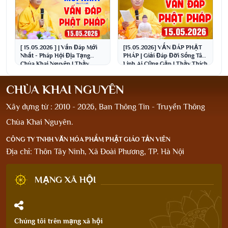
[ 15.05.2026 ] | Vấn Đáp Mới
[15.05.2026] VẤN ĐÁP PHẬT
Nhất - Pháp Hội Địa Tạng
PHÁP | Giải Đáp Đời Sống Tâm
Chùa Khai Nguyên | Thầy
Linh Ai Cũng Gặp | Thầy Thích
Thích Đạo Thịnh
Đạo Thịnh
CHÙA KHAI NGUYÊN
Xây dựng từ : 2010 - 2026, Ban Thông Tin - Truyền Thông
Chùa Khai Nguyên.
CÔNG TY TNHH VĂN HÓA PHẨM PHẬT GIÁO TẢN VIÊN
Địa chỉ: Thôn Tây Ninh, Xã Đoài Phương, TP. Hà Nội
MẠNG XÃ HỘI
Chúng tôi trên mạng xã hội