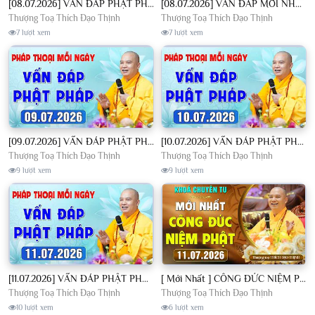
[08.07.2026] VẤN ĐÁP PHẬT PHÁP - Nghe Thầy giảng Pháp mỗi ngày CÔNG ĐỨC VÔ LƯỢNG│TT. Thích Đạo Thịnh
[08.07.2026] VẤN ĐÁP MỚI NHẤT - Pháp Hội Địa Tạng Chùa Khai Nguyên | TT. Thích Đạo Thịnh
Thượng Toạ Thích Đạo Thịnh
Thượng Toạ Thích Đạo Thịnh
7 lượt xem
7 lượt xem
[09.07.2026] VẤN ĐÁP PHẬT PHÁP - Nghe Thầy giảng Pháp mỗi ngày CÔNG ĐỨC VÔ LƯỢNG│TT. Thích Đạo Thịnh
[10.07.2026] VẤN ĐÁP PHẬT PHÁP - Nghe Thầy giảng Pháp mỗi ngày CÔNG ĐỨC VÔ LƯỢNG│TT. Thích Đạo Thịnh
Thượng Toạ Thích Đạo Thịnh
Thượng Toạ Thích Đạo Thịnh
9 lượt xem
9 lượt xem
[11.07.2026] VẤN ĐÁP PHẬT PHÁP - Nghe Thầy giảng Pháp mỗi ngày CÔNG ĐỨC VÔ LƯỢNG│TT. Thích Đạo Thịnh
[ Mới Nhất ] CÔNG ĐỨC NIỆM PHẬT - Khoá Chuyên Tu Chùa Khai Nguyên 11/07/2026 | TT. Thích Đạo Thịnh
Thượng Toạ Thích Đạo Thịnh
Thượng Toạ Thích Đạo Thịnh
10 lượt xem
6 lượt xem