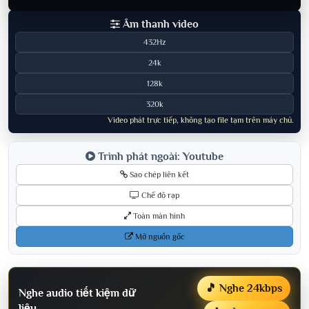
Âm thanh video
432Hz
24k
128k
320k
Video phát trực tiếp, không tạo file tạm trên máy chủ.
Trình phát ngoài: Youtube
Sao chép liên kết
Chế độ rạp
Toàn màn hình
Mở nguồn gốc
🎵 Nghe 24kbps
Nghe audio tiết kiệm dữ
liệu