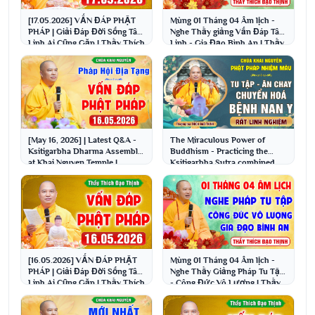
[17.05.2026] VẤN ĐÁP PHẬT
Mùng 01 Tháng 04 Âm lịch -
PHÁP | Giải Đáp Đời Sống Tâm
Nghe Thầy giảng Vấn Đáp Tâm
Linh Ai Cũng Gặp | Thầy Thích
Linh - Gia Đạo Bình An | Thầy
Đạo Thịnh
Thích Đạo Thịnh
[May 16, 2026] | Latest Q&A -
The Miraculous Power of
Ksitigarbha Dharma Assembly
Buddhism - Practicing the
at Khai Nguyen Temple |
Ksitigarbha Sutra combined
Venerable Thich...
with taking peppermi...
[16.05.2026] VẤN ĐÁP PHẬT
Mùng 01 Tháng 04 Âm lịch -
PHÁP | Giải Đáp Đời Sống Tâm
Nghe Thầy Giảng Pháp Tu Tập
Linh Ai Cũng Gặp | Thầy Thích
- Công Đức Vô Lượng | Thầy
Đạo Thịnh
Thích Đạo Thịnh