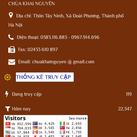
CHÙA KHAI NGUYÊN
Địa chỉ:
Thôn Tây Ninh, Xã Đoài Phương, Thành phố
Hà Nội
Điện thoại:
0383.116.883 - 0967.914.696
Fax:
02433 610 897
Email:
chuakhainguyen @ gmail.com
THỐNG KÊ TRUY CẬP
Đang truy cập
119
Hôm nay
22,347