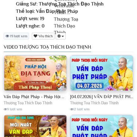
Giảng Sư:
Thượng Toạ Thích Đạo Thịnh
Thể loại:
Vấn Đáp Phật Pháp
Lượt xem:
19
Lượt nghe:
0
19 lượt xem
Yêu thích
VIDEO THƯỢNG TOẠ THÍCH ĐẠO THỊNH
Vấn Đáp Phật Pháp - Pháp Hội Địa Tạng Ngày 01/08/2026│TT. Thích Đạo Thịnh
[04.07.2026] VẤN ĐÁP PHẬT PHÁP - Nghe Thầy giảng Pháp mỗi ngày CÔNG ĐỨC VÔ LƯỢNG│TT. Thích Đạo Thịnh
Thượng Toạ Thích Đạo Thịnh
Thượng Toạ Thích Đạo Thịnh
9 lượt xem
12 lượt xem