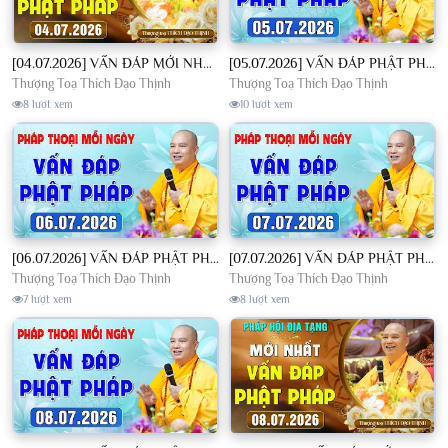
[04.07.2026] VẤN ĐÁP MỚI NHẤT - Pháp Hội Địa Tạng Chùa Khai Nguyên | TT. Thích Đạo Thịnh
[05.07.2026] VẤN ĐÁP PHẬT PHÁP - Nghe Thầy giảng Pháp mỗi ngày CÔNG ĐỨC VÔ LƯỢNG│TT. Thích Đạo Thịnh
Thượng Toạ Thích Đạo Thịnh
Thượng Toạ Thích Đạo Thịnh
8 lượt xem
10 lượt xem
[06.07.2026] VẤN ĐÁP PHẬT PHÁP - Nghe Thầy giảng Pháp mỗi ngày CÔNG ĐỨC VÔ LƯỢNG│TT. Thích Đạo Thịnh
[07.07.2026] VẤN ĐÁP PHẬT PHÁP - Nghe Thầy giảng Pháp mỗi ngày CÔNG ĐỨC VÔ LƯỢNG│TT. Thích Đạo Thịnh
Thượng Toạ Thích Đạo Thịnh
Thượng Toạ Thích Đạo Thịnh
7 lượt xem
8 lượt xem