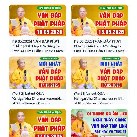
[19.05.2026] VẤN ĐÁP PHẬT
[18.05.2026] VẤN ĐÁP PHẬT
PHÁP | Giải Đáp Đời Sống Tâm
PHÁP | Giải Đáp Đời Sống Tâm
Linh Ai Cũng Gặp | Thầy Thích
Linh Ai Cũng Gặp | Thầy Thích
Đạo Thịnh
Đạo Thịnh
(Part 2) Latest Q&A -
(Part 1) Latest Q&A -
Ksitigarbha Dharma Assembly
Ksitigarbha Dharma Assembly
at Khai Nguyen Pagoda
at Khai Nguyen Pagoda
05/17/2026 | Venerable Th...
05/17/2026 | Venerable Th...