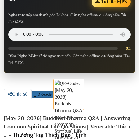
Tải file MP3
Tải
Nghe trực tiếp âm thanh gốc 24kbps. Cần nghe offline vui lòng bấm
file MP3
.
0%
Bấm "Nghe 24kbps" để nghe trực tiếp. Cần nghe offline vui lòng bấm "Tải
file MP3".
Chia sẻ
QR-code
[May 20, 2026] Buddhist Dharma Q&A | Answering
Common Spiritual Life Questions | Venerable Thich
... -
Thượng Toạ Thích Đạo Thịnh