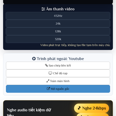
Âm thanh video
432Hz
24k
128k
320k
Video phát trực tiếp, không tạo file tạm trên máy chủ.
Trình phát ngoài: Youtube
Sao chép liên kết
Chế độ rạp
Toàn màn hình
Mở nguồn gốc
🎵 Nghe 24kbps
Nghe audio tiết kiệm dữ
liệu