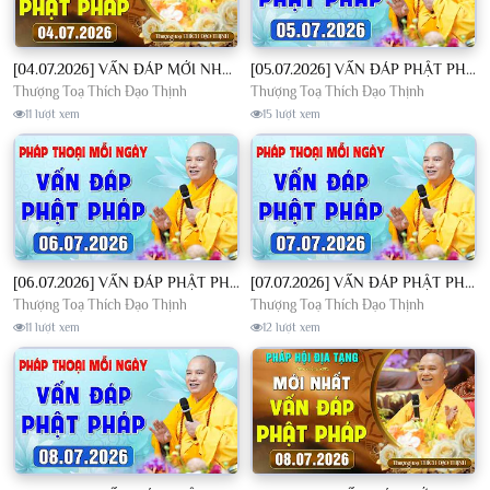
[04.07.2026] VẤN ĐÁP MỚI NHẤT - Pháp Hội Địa Tạng Chùa Khai Nguyên | TT. Thích Đạo Thịnh
[05.07.2026] VẤN ĐÁP PHẬT PHÁP - Nghe Thầy giảng Pháp mỗi ngày CÔNG ĐỨC VÔ LƯỢNG│TT. Thích Đạo Thịnh
Thượng Toạ Thích Đạo Thịnh
Thượng Toạ Thích Đạo Thịnh
11 lượt xem
15 lượt xem
[06.07.2026] VẤN ĐÁP PHẬT PHÁP - Nghe Thầy giảng Pháp mỗi ngày CÔNG ĐỨC VÔ LƯỢNG│TT. Thích Đạo Thịnh
[07.07.2026] VẤN ĐÁP PHẬT PHÁP - Nghe Thầy giảng Pháp mỗi ngày CÔNG ĐỨC VÔ LƯỢNG│TT. Thích Đạo Thịnh
Thượng Toạ Thích Đạo Thịnh
Thượng Toạ Thích Đạo Thịnh
11 lượt xem
12 lượt xem