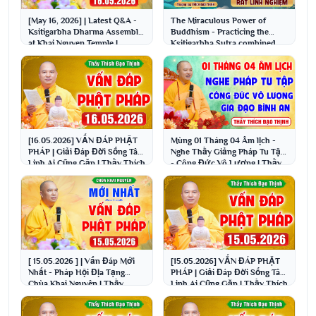
[May 16, 2026] | Latest Q&A -
The Miraculous Power of
Ksitigarbha Dharma Assembly
Buddhism - Practicing the
at Khai Nguyen Temple |
Ksitigarbha Sutra combined
Venerable Thich...
with taking peppermi...
[16.05.2026] VẤN ĐÁP PHẬT
Mùng 01 Tháng 04 Âm lịch -
PHÁP | Giải Đáp Đời Sống Tâm
Nghe Thầy Giảng Pháp Tu Tập
Linh Ai Cũng Gặp | Thầy Thích
- Công Đức Vô Lượng | Thầy
Đạo Thịnh
Thích Đạo Thịnh
[ 15.05.2026 ] | Vấn Đáp Mới
[15.05.2026] VẤN ĐÁP PHẬT
Nhất - Pháp Hội Địa Tạng
PHÁP | Giải Đáp Đời Sống Tâm
Chùa Khai Nguyên | Thầy
Linh Ai Cũng Gặp | Thầy Thích
Thích Đạo Thịnh
Đạo Thịnh