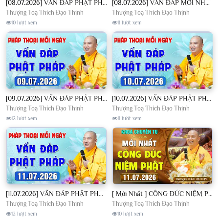
[08.07.2026] VẤN ĐÁP PHẬT PHÁP - Nghe Thầy giảng Pháp mỗi ngày CÔNG ĐỨC VÔ LƯỢNG│TT. Thích Đạo Thịnh
[08.07.2026] VẤN ĐÁP MỚI NHẤT - Pháp Hội Địa Tạng Chùa Khai Nguyên | TT. Thích Đạo Thịnh
Thượng Toạ Thích Đạo Thịnh
Thượng Toạ Thích Đạo Thịnh
10 lượt xem
11 lượt xem
[09.07.2026] VẤN ĐÁP PHẬT PHÁP - Nghe Thầy giảng Pháp mỗi ngày CÔNG ĐỨC VÔ LƯỢNG│TT. Thích Đạo Thịnh
[10.07.2026] VẤN ĐÁP PHẬT PHÁP - Nghe Thầy giảng Pháp mỗi ngày CÔNG ĐỨC VÔ LƯỢNG│TT. Thích Đạo Thịnh
Thượng Toạ Thích Đạo Thịnh
Thượng Toạ Thích Đạo Thịnh
12 lượt xem
11 lượt xem
[11.07.2026] VẤN ĐÁP PHẬT PHÁP - Nghe Thầy giảng Pháp mỗi ngày CÔNG ĐỨC VÔ LƯỢNG│TT. Thích Đạo Thịnh
[ Mới Nhất ] CÔNG ĐỨC NIỆM PHẬT - Khoá Chuyên Tu Chùa Khai Nguyên 11/07/2026 | TT. Thích Đạo Thịnh
Thượng Toạ Thích Đạo Thịnh
Thượng Toạ Thích Đạo Thịnh
12 lượt xem
10 lượt xem