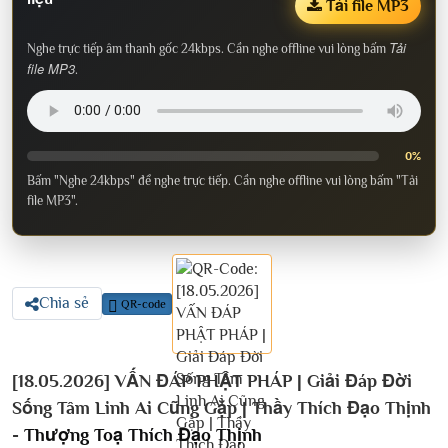
Tải file MP3
Tải
Nghe trực tiếp âm thanh gốc 24kbps. Cần nghe offline vui lòng bấm
file MP3
.
0%
Bấm "Nghe 24kbps" để nghe trực tiếp. Cần nghe offline vui lòng bấm "Tải
file MP3".
Chia sẻ
QR-code
[18.05.2026] VẤN ĐÁP PHẬT PHÁP | Giải Đáp Đời
Sống Tâm Linh Ai Cũng Gặp | Thầy Thích Đạo Thịnh
-
Thượng Toạ Thích Đạo Thịnh