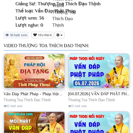
Giảng Sư:
Thượng Toạ Thích Đạo Thịnh
Thể loại:
Vấn Đáp Phật Pháp
Lượt xem:
36
Lượt nghe:
0
36 lượt xem
Yêu thích
VIDEO THƯỢNG TOẠ THÍCH ĐẠO THỊNH
Vấn Đáp Phật Pháp - Pháp Hội Địa Tạng Ngày 01/08/2026│TT. Thích Đạo Thịnh
[04.07.2026] VẤN ĐÁP PHẬT PHÁP - Nghe Thầy giảng Pháp mỗi ngày CÔNG ĐỨC VÔ LƯỢNG│TT. Thích Đạo Thịnh
Thượng Toạ Thích Đạo Thịnh
Thượng Toạ Thích Đạo Thịnh
12 lượt xem
15 lượt xem