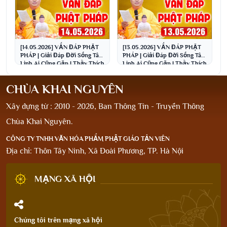
[14.05.2026] VẤN ĐÁP PHẬT
[13.05.2026] VẤN ĐÁP PHẬT
PHÁP | Giải Đáp Đời Sống Tâm
PHÁP | Giải Đáp Đời Sống Tâm
Linh Ai Cũng Gặp | Thầy Thích
Linh Ai Cũng Gặp | Thầy Thích
Đạo Thịnh
Đạo Thịnh
CHÙA KHAI NGUYÊN
Xây dựng từ : 2010 - 2026, Ban Thông Tin - Truyền Thông
Chùa Khai Nguyên.
CÔNG TY TNHH VĂN HÓA PHẨM PHẬT GIÁO TẢN VIÊN
Địa chỉ: Thôn Tây Ninh, Xã Đoài Phương, TP. Hà Nội
MẠNG XÃ HỘI
Chúng tôi trên mạng xã hội