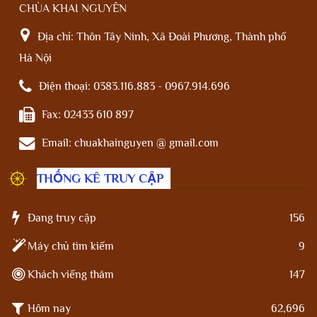
CHÙA KHAI NGUYÊN
Địa chỉ:
Thôn Tây Ninh, Xã Đoài Phương, Thành phố
Hà Nội
Điện thoại:
0383.116.883 - 0967.914.696
Fax:
02433 610 897
Email:
chuakhainguyen @ gmail.com
THỐNG KÊ TRUY CẬP
Đang truy cập
156
Máy chủ tìm kiếm
9
Khách viếng thăm
147
Hôm nay
62,696