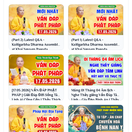
(Part 2) Latest Q&A -
(Part 1) Latest Q&A -
Ksitigarbha Dharma Assembly
Ksitigarbha Dharma Assembly
at Khai Nguyen Pagoda
at Khai Nguyen Pagoda
05/17/2026 | Venerable Th...
05/17/2026 | Venerable Th...
[17.05.2026] VẤN ĐÁP PHẬT
Mùng 01 Tháng 04 Âm lịch -
PHÁP | Giải Đáp Đời Sống Tâm
Nghe Thầy giảng Vấn Đáp Tâm
Linh Ai Cũng Gặp | Thầy Thích
Linh - Gia Đạo Bình An | Thầy
Đạo Thịnh
Thích Đạo Thịnh