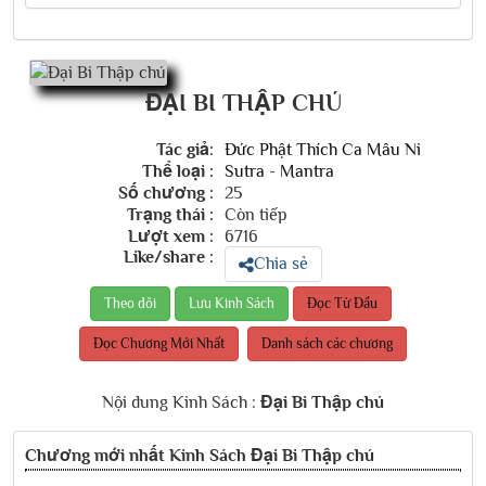
ĐẠI BI THẬP CHÚ
Tác giả:
Đức Phật Thích Ca Mâu Ni
Thể loại :
Sutra - Mantra
Số chương :
25
Trạng thái :
Còn tiếp
Lượt xem :
6716
Like/share :
Chia sẻ
Đọc Từ Đầu
Đọc Chương Mới Nhất
Danh sách các chương
Nội dung Kinh Sách :
Đại Bi Thập chú
Chương mới nhất
Kinh Sách Đại Bi Thập chú