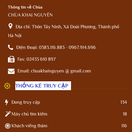
Thông tin về Chùa
CHÙA KHAI NGUYÊN
Địa chỉ:
Thôn Tây Ninh, Xã Đoài Phương, Thành phố
Hà Nội
Điện thoại:
0383.116.883 - 0967.914.696
Fax:
02433 610 897
Email:
chuakhainguyen @ gmail.com
THỐNG KÊ TRUY CẬP
Đang truy cập
134
Máy chủ tìm kiếm
18
Khách viếng thăm
116