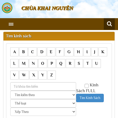
CHÙA KHAI NGUYÊN
Tìm kinh sách
A
B
C
D
E
F
G
H
I
J
K
L
M
N
O
P
Q
R
S
T
U
V
W
X
Y
Z
Kinh
Sách FULL