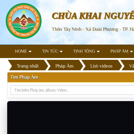
CHÙA KHAI NGUY
Thôn Tây Ninh - Xã Đoài Phương - TP. H
HOME
TIN TỨC
TỊNH TÔNG
PHÁP ÂM
Trang nhất
Pháp Âm
List-videos
Vấ
Tìm Pháp Âm