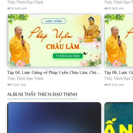
Thầy Thích Đạo Thịnh
Thầy Thích Đạo 
50 lượt xem
40 lượt xem
Tập 04, Lược Giảng về Pháp Uyển Châu Lâm, Chủ giảng TT. Thích Đạo Thịnh
Thầy Thích Đạo Thịnh
Thầy Thích Đạo 
51 lượt xem
68 lượt xem
ALBUM THẦY THÍCH ĐẠO THỊNH