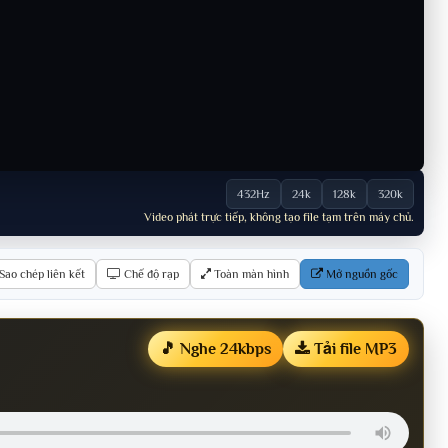
432Hz
24k
128k
320k
Video phát trực tiếp, không tạo file tạm trên máy chủ.
Sao chép liên kết
Chế độ rạp
Toàn màn hình
Mở nguồn gốc
🎵 Nghe 24kbps
Tải file MP3