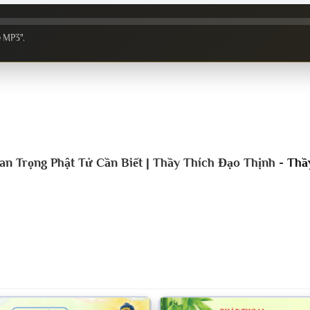
e MP3".
an Trọng Phật Tử Cần Biết | Thầy Thích Đạo Thịnh -
Thầ