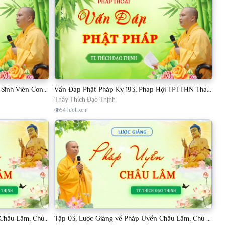
Vấn Đáp Phật Pháp Kỳ 190, Khóa Tu Sinh Viên Con Kể Bụt Nghe Tháng 05, 2023 TT. Thích Đạo Thịnh - CKN
Vấn Đáp Phật Pháp Kỳ 193, Pháp Hội TPTTHN Tháng 04/2023 TT. Thích Đạo Thịnh - CKN
Thầy Thích Đạo Thịnh
54 lượt xem
Tập 002, Lược Giảng về Pháp Uyển Châu Lâm, Chủ giảng TT. Thích Đạo Thịnh
Tập 03, Lược Giảng về Pháp Uyển Châu Lâm, Chủ giảng TT Thích Đạo Thịnh