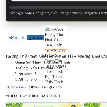
Bấm "Nghe 24kbps" để nghe trực tiếp. Cần nghe offline vui lòng bấm "Tải fil
Chia sẻ
QR-code
Hướng Thờ Phật, Gia Tiên, Thần Tài – Những Điều Qu
Giảng Sư:
Thầy Thích Đạo Thịnh
Thể loại:
Vấn Đáp Phật Pháp
Lượt xem:
154
Lượt nghe:
0
154 lượt xem
Yêu thích
VIDEO THẦY THÍCH ĐẠO THỊNH