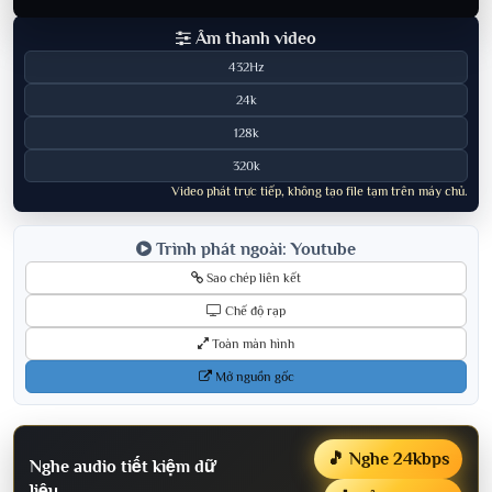
Âm thanh video
432Hz
24k
128k
320k
Video phát trực tiếp, không tạo file tạm trên máy chủ.
Trình phát ngoài: Youtube
Sao chép liên kết
Chế độ rạp
Toàn màn hình
Mở nguồn gốc
🎵 Nghe 24kbps
Nghe audio tiết kiệm dữ
liệu