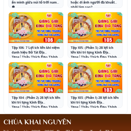
hoặc di ảnh người đã khuất
ẩn mình giữa núi tổ trời nam
phải làm sao?
☸️
Tập 106: 7 Lợi ích lớn khi niệm
Tập 105: (Phần 3) 28 lợi ích
danh hiệu Bồ Tát Địa
lớn khi trì tụng Kinh Địa
Tạng│Thầy Thích Đạo Thịnh
Tạng│Thầy Thích Đạo Thịnh
Tập 104: (Phần 2) 28 lợi ích lớn
Tập 103: (Phần 1) 28 lợi ích lớn
khi trì tụng Kinh Địa
khi trì tụng Kinh Địa
Tạng│Thầy Thích Đạo Thịnh
Tạng│Thầy Thích Đạo Thịnh
CHÙA KHAI NGUYÊN