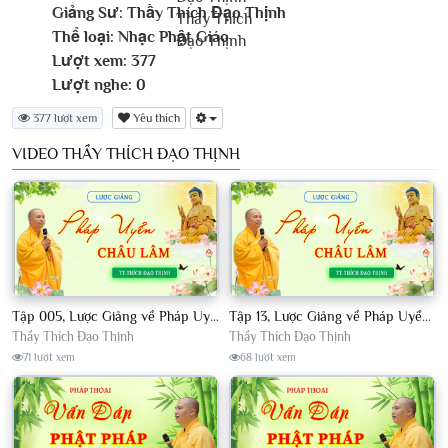
Giảng Sư:
Thầy Thích Đạo Thịnh
Thể loại:
Nhạc Phật Giáo
Lượt xem:
377
Lượt nghe:
0
377 lượt xem
Yêu thích
VIDEO THẦY THÍCH ĐẠO THỊNH
Tập 005, Lược Giảng về Pháp Uyển Châu Lâm, Chủ giảng TT Thích Đạo Thịnh
Tập 13, Lược Giảng về Pháp Uyển Châu Lâm, Chủ giảng TT Thích Đạo Thịnh
Thầy Thích Đạo Thịnh
Thầy Thích Đạo Thịnh
71 lượt xem
68 lượt xem