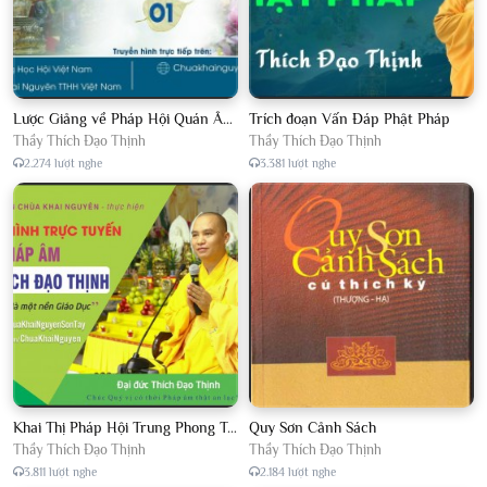
Lược Giảng về Pháp Hội Quán Âm TTHN lần 2
Trích đoạn Vấn Đáp Phật Pháp
Thầy Thích Đạo Thịnh
Thầy Thích Đạo Thịnh
2.274 lượt nghe
3.381 lượt nghe
Khai Thị Pháp Hội Trung Phong Tam Thời Hệ Niệm
Quy Sơn Cảnh Sách
Thầy Thích Đạo Thịnh
Thầy Thích Đạo Thịnh
3.811 lượt nghe
2.184 lượt nghe