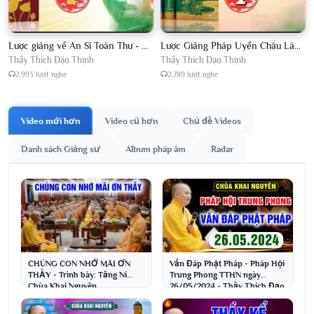
Lược giảng về An Sĩ Toàn Thư - Chủ giảng Đại Đức Thích Đạo Thịnh
Lược Giảng Pháp Uyển Châu Lâm, Chủ giảng Đại Đức Thích Đạo Thịnh
Thầy Thích Đạo Thịnh
Thầy Thích Đạo Thịnh
2.993 lượt nghe
2.789 lượt nghe
Video mới hơn
Video cũ hơn
Chủ đề Videos
Danh sách Giảng sư
Album pháp âm
Radar
CHÚNG CON NHỚ MÃI ƠN
Vấn Đáp Phật Pháp - Pháp Hội
THẦY - Trình bày: Tăng Ni
Trung Phong TTHN ngày
Chùa Khai Nguyên
26/05/2024 - Thầy Thích Đạo
Thịnh