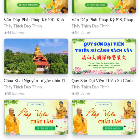
Vấn Đáp Phật Pháp Kỳ 190, Khóa Tu Sinh Viên Con Kể Bụt Nghe Tháng 05, 2023 TT. Thích Đạo Thịnh - CKN
Vấn Đáp Phật Pháp Kỳ 193, Pháp Hội TPTTHN Tháng 04/2023 TT. Thích Đạo Thịnh - CKN
Thầy Thích Đạo Thịnh
Thầy Thích Đạo Thịnh
44 lượt xem
54 lượt xem
Chùa Khai Nguyên từ góc nhìn Flycam
Quy Sơn Đại Viên Thiền Sư Cảnh Sách Văn - HT Thích Thanh Từ Việt dịch
Thầy Thích Đạo Thịnh
Thầy Thích Đạo Thịnh
50 lượt xem
40 lượt xem