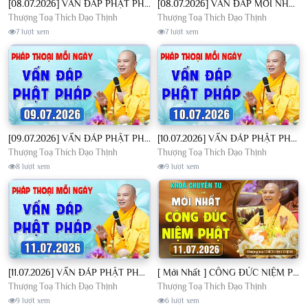
[08.07.2026] VẤN ĐÁP PHẬT PHÁP - Nghe Thầy giảng Pháp mỗi ngày CÔNG ĐỨC VÔ LƯỢNG│TT. Thích Đạo Thịnh
[08.07.2026] VẤN ĐÁP MỚI NHẤT - Pháp Hội Địa Tạng Chùa Khai Nguyên | TT. Thích Đạo Thịnh
Thượng Toạ Thích Đạo Thịnh
Thượng Toạ Thích Đạo Thịnh
7 lượt xem
7 lượt xem
[09.07.2026] VẤN ĐÁP PHẬT PHÁP - Nghe Thầy giảng Pháp mỗi ngày CÔNG ĐỨC VÔ LƯỢNG│TT. Thích Đạo Thịnh
[10.07.2026] VẤN ĐÁP PHẬT PHÁP - Nghe Thầy giảng Pháp mỗi ngày CÔNG ĐỨC VÔ LƯỢNG│TT. Thích Đạo Thịnh
Thượng Toạ Thích Đạo Thịnh
Thượng Toạ Thích Đạo Thịnh
8 lượt xem
9 lượt xem
[11.07.2026] VẤN ĐÁP PHẬT PHÁP - Nghe Thầy giảng Pháp mỗi ngày CÔNG ĐỨC VÔ LƯỢNG│TT. Thích Đạo Thịnh
[ Mới Nhất ] CÔNG ĐỨC NIỆM PHẬT - Khoá Chuyên Tu Chùa Khai Nguyên 11/07/2026 | TT. Thích Đạo Thịnh
Thượng Toạ Thích Đạo Thịnh
Thượng Toạ Thích Đạo Thịnh
9 lượt xem
6 lượt xem