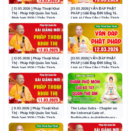
[ 13.03.2026 ] Pháp Thoại Khai
[13.03.2026] VẤN ĐÁP PHẬT
Thị - Pháp Hội Quán Âm Xuân
PHÁP | Giải Đáp Đời Sống Tâm
Bính Ngọ 2026 | Thầy Thích
Linh Ai Cũng Gặp | Thầy Thích
Đạo Thịnh
Đạo Thịnh
[ 12.03.2026 ] Pháp Thoại Khai
[12.03.2026] VẤN ĐÁP PHẬT
Thị - Pháp Hội Quán Âm Xuân
PHÁP | Giải Đáp Đời Sống Tâm
Bính Ngọ 2026 | Thầy Thích
Linh Ai Cũng Gặp | Thầy Thích
Đạo Thịnh
Đạo Thịnh
[ 11.03.2026 ] Pháp Thoại Khai
The Lotus Sutra - Chapter on
Thị - Pháp Hội Quán Âm Xuân
the Universal Gate of
Bính Ngọ 2026 | Thầy Thích
Bodhisattva Avalokiteshvara -
Đạo Thịnh
Compiled by: Mon...