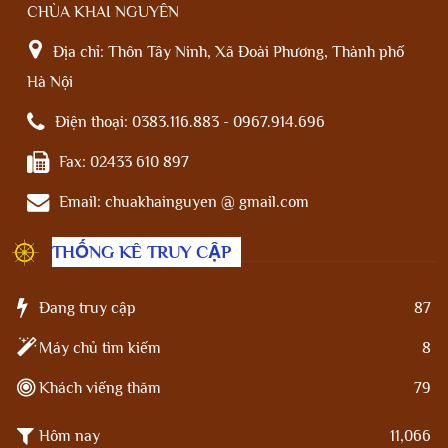
CHÙA KHAI NGUYÊN
Địa chỉ:
Thôn Tây Ninh, Xã Đoài Phương, Thành phố
Hà Nội
Điện thoại:
0383.116.883 - 0967.914.696
Fax:
02433 610 897
Email:
chuakhainguyen @ gmail.com
THỐNG KÊ TRUY CẬP
Đang truy cập
87
Máy chủ tìm kiếm
8
Khách viếng thăm
79
Hôm nay
11,066