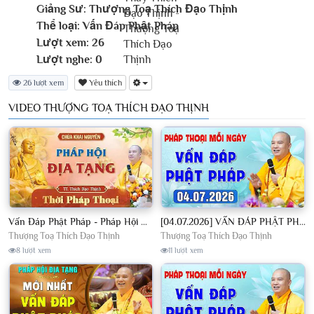
Giảng Sư:
Thượng Toạ Thích Đạo Thịnh
Thể loại:
Vấn Đáp Phật Pháp
Lượt xem:
26
Lượt nghe:
0
26 lượt xem
Yêu thích
VIDEO THƯỢNG TOẠ THÍCH ĐẠO THỊNH
Vấn Đáp Phật Pháp - Pháp Hội Địa Tạng Ngày 01/08/2026│TT. Thích Đạo Thịnh
[04.07.2026] VẤN ĐÁP PHẬT PHÁP - Nghe Thầy giảng Pháp mỗi ngày CÔNG ĐỨC VÔ LƯỢNG│TT. Thích Đạo Thịnh
Thượng Toạ Thích Đạo Thịnh
Thượng Toạ Thích Đạo Thịnh
8 lượt xem
11 lượt xem