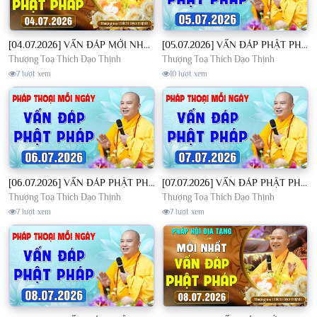
[04.07.2026] VẤN ĐÁP MỚI NHẤT - Pháp Hội Địa Tạng Chùa Khai Nguyên | TT. Thích Đạo Thịnh
[05.07.2026] VẤN ĐÁP PHẬT PHÁP - Nghe Thầy giảng Pháp mỗi ngày CÔNG ĐỨC VÔ LƯỢNG│TT. Thích Đạo Thịnh
Thượng Toạ Thích Đạo Thịnh
Thượng Toạ Thích Đạo Thịnh
7 lượt xem
10 lượt xem
[06.07.2026] VẤN ĐÁP PHẬT PHÁP - Nghe Thầy giảng Pháp mỗi ngày CÔNG ĐỨC VÔ LƯỢNG│TT. Thích Đạo Thịnh
[07.07.2026] VẤN ĐÁP PHẬT PHÁP - Nghe Thầy giảng Pháp mỗi ngày CÔNG ĐỨC VÔ LƯỢNG│TT. Thích Đạo Thịnh
Thượng Toạ Thích Đạo Thịnh
Thượng Toạ Thích Đạo Thịnh
7 lượt xem
7 lượt xem