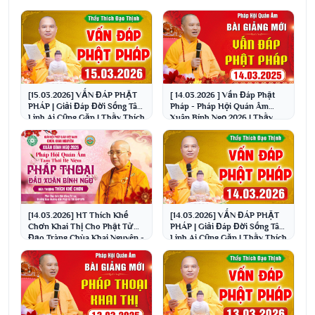
[15.03.2026] VẤN ĐÁP PHẬT
[ 14.03.2026 ] Vấn Đáp Phật
PHÁP | Giải Đáp Đời Sống Tâm
Pháp - Pháp Hội Quán Âm
Linh Ai Cũng Gặp | Thầy Thích
Xuân Bính Ngọ 2026 | Thầy
Đạo Thịnh
Thích Đạo Thịnh
[14.03.2026] HT Thích Khế
[14.03.2026] VẤN ĐÁP PHẬT
Chơn Khai Thị Cho Phật Tử
PHÁP | Giải Đáp Đời Sống Tâm
Đạo Tràng Chùa Khai Nguyên -
Linh Ai Cũng Gặp | Thầy Thích
Xuân Bính Ngọ 2026
Đạo Thịnh