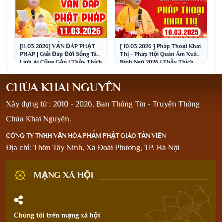
[11.03.2026] VẤN ĐÁP PHẬT
[ 10.03.2026 ] Pháp Thoại Khai
PHÁP | Giải Đáp Đời Sống Tâm
Thị - Pháp Hội Quán Âm Xuân
Linh Ai Cũng Gặp | Thầy Thích
Bính Ngọ 2026 | Thầy Thích
Đạo Thịnh
Đạo Thịnh
CHÙA KHAI NGUYÊN
Xây dựng từ : 2010 - 2026, Ban Thông Tin - Truyền Thông
Chùa Khai Nguyên.
CÔNG TY TNHH VĂN HÓA PHẨM PHẬT GIÁO TẢN VIÊN
Địa chỉ: Thôn Tây Ninh, Xã Đoài Phương, TP. Hà Nội
MẠNG XÃ HỘI
Chúng tôi trên mạng xã hội