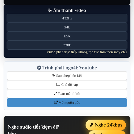
Âm thanh video
432Hz
24k
128k
320k
Video phát trực tiếp, không tạo file tạm trên máy chủ.
Trình phát ngoài: Youtube
Sao chép liên kết
Chế độ rạp
Toàn màn hình
Mở nguồn gốc
🎵 Nghe 24kbps
Nghe audio tiết kiệm dữ
liệu