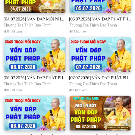
[04.07.2026] VẤN ĐÁP MỚI NHẤT - Pháp Hội Địa Tạng Chùa Khai Nguyên | TT. Thích Đạo Thịnh
[05.07.2026] VẤN ĐÁP PHẬT PHÁP - Nghe Thầy giảng Pháp mỗi ngày CÔNG ĐỨC VÔ LƯỢNG│TT. Thích Đạo Thịnh
Thượng Toạ Thích Đạo Thịnh
Thượng Toạ Thích Đạo Thịnh
11 lượt xem
13 lượt xem
[06.07.2026] VẤN ĐÁP PHẬT PHÁP - Nghe Thầy giảng Pháp mỗi ngày CÔNG ĐỨC VÔ LƯỢNG│TT. Thích Đạo Thịnh
[07.07.2026] VẤN ĐÁP PHẬT PHÁP - Nghe Thầy giảng Pháp mỗi ngày CÔNG ĐỨC VÔ LƯỢNG│TT. Thích Đạo Thịnh
Thượng Toạ Thích Đạo Thịnh
Thượng Toạ Thích Đạo Thịnh
11 lượt xem
11 lượt xem