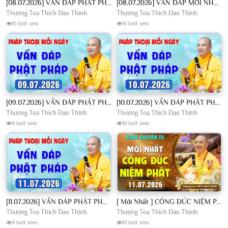
[08.07.2026] VẤN ĐÁP PHẬT PHÁP - Nghe Thầy giảng Pháp mỗi ngày CÔNG ĐỨC VÔ LƯỢNG│TT. Thích Đạo Thịnh
[08.07.2026] VẤN ĐÁP MỚI NHẤT - Pháp Hội Địa Tạng Chùa Khai Nguyên | TT. Thích Đạo Thịnh
Thượng Toạ Thích Đạo Thịnh
Thượng Toạ Thích Đạo Thịnh
10 lượt xem
10 lượt xem
[09.07.2026] VẤN ĐÁP PHẬT PHÁP - Nghe Thầy giảng Pháp mỗi ngày CÔNG ĐỨC VÔ LƯỢNG│TT. Thích Đạo Thịnh
[10.07.2026] VẤN ĐÁP PHẬT PHÁP - Nghe Thầy giảng Pháp mỗi ngày CÔNG ĐỨC VÔ LƯỢNG│TT. Thích Đạo Thịnh
Thượng Toạ Thích Đạo Thịnh
Thượng Toạ Thích Đạo Thịnh
11 lượt xem
10 lượt xem
[11.07.2026] VẤN ĐÁP PHẬT PHÁP - Nghe Thầy giảng Pháp mỗi ngày CÔNG ĐỨC VÔ LƯỢNG│TT. Thích Đạo Thịnh
[ Mới Nhất ] CÔNG ĐỨC NIỆM PHẬT - Khoá Chuyên Tu Chùa Khai Nguyên 11/07/2026 | TT. Thích Đạo Thịnh
Thượng Toạ Thích Đạo Thịnh
Thượng Toạ Thích Đạo Thịnh
11 lượt xem
10 lượt xem