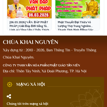
[06.03.2026] VẤN. ĐÁP PHẬT
Phật Thuyết Đại Thừa Vô
PHÁP | Giải Đáp Đời Sống Tâm
Lượng Thọ Trang Nghiêm
Linh Ai Cũng Gặp | Thầy Thích
Thanh Tịnh Bình Đẳng Giác
Đạo Thịnh
Kinh - Chùa Khai Nguyên
CHÙA KHAI NGUYÊN
Xây dựng từ : 2010 - 2026, Ban Thông Tin - Truyền Thông
Chùa Khai Nguyên.
CÔNG TY TNHH VĂN HÓA PHẨM PHẬT GIÁO TẢN VIÊN
Địa chỉ: Thôn Tây Ninh, Xã Đoài Phương, TP. Hà Nội
MẠNG XÃ HỘI
Chúng tôi trên mạng xã hội