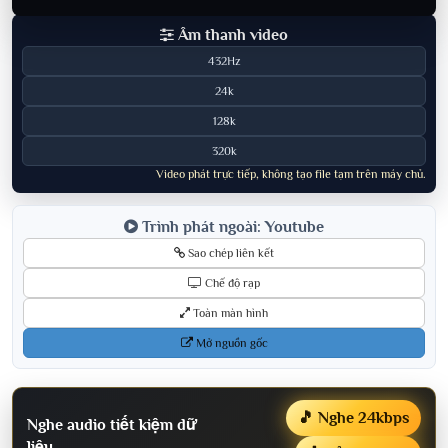
Âm thanh video
432Hz
24k
128k
320k
Video phát trực tiếp, không tạo file tạm trên máy chủ.
Trình phát ngoài: Youtube
Sao chép liên kết
Chế độ rạp
Toàn màn hình
Mở nguồn gốc
🎵 Nghe 24kbps
Nghe audio tiết kiệm dữ
liệu