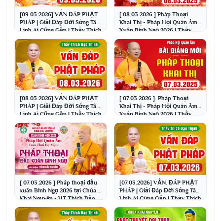
[09.03.2026] VẤN ĐÁP PHẬT
[ 08.03.2026 ] Pháp Thoại.
PHÁP | Giải Đáp Đời Sống Tâm
Khai Thị - Pháp Hội Quán Âm
Linh Ai Cũng Gặp | Thầy Thích
Xuân Bính Ngọ 2026 | Thầy
Đạo Thịnh
Thích Đạo Thịnh
[08.03.2026] VẤN ĐÁP PHẬT
[ 07.03.2026 ]. Pháp Thoại
PHÁP | Giải Đáp Đời Sống Tâm
Khai Thị - Pháp Hội Quán Âm
Linh Ai Cũng Gặp | Thầy Thích
Xuân Bính Ngọ 2026 | Thầy
Đạo Thịnh
Thích Đạo Thịnh
[ 07.03.2026 ] Pháp thoại đầu
[07.03.2026] VẤN. ĐÁP PHẬT
xuân Bính Ngọ 2026 tại Chùa
PHÁP | Giải Đáp Đời Sống Tâm
Khai Nguyên - HT Thích Bảo
Linh Ai Cũng Gặp | Thầy Thích
Nghiêm
Đạo Thịnh