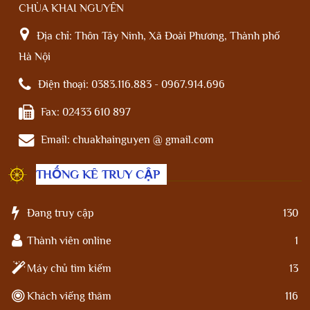
CHÙA KHAI NGUYÊN
Địa chỉ:
Thôn Tây Ninh, Xã Đoài Phương, Thành phố
Hà Nội
Điện thoại:
0383.116.883 - 0967.914.696
Fax:
02433 610 897
Email:
chuakhainguyen @ gmail.com
THỐNG KÊ TRUY CẬP
Đang truy cập
130
Thành viên online
1
Máy chủ tìm kiếm
13
Khách viếng thăm
116