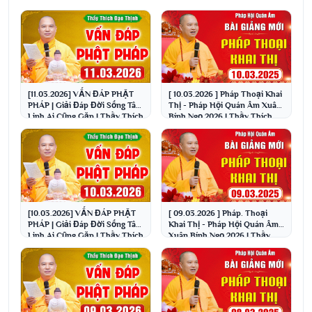
[11.03.2026] VẤN ĐÁP PHẬT
[ 10.03.2026 ] Pháp Thoại Khai
PHÁP | Giải Đáp Đời Sống Tâm
Thị - Pháp Hội Quán Âm Xuân
Linh Ai Cũng Gặp | Thầy Thích
Bính Ngọ 2026 | Thầy Thích
Đạo Thịnh
Đạo Thịnh
[10.03.2026] VẤN ĐÁP PHẬT
[ 09.03.2026 ] Pháp. Thoại
PHÁP | Giải Đáp Đời Sống Tâm
Khai Thị - Pháp Hội Quán Âm
Linh Ai Cũng Gặp | Thầy Thích
Xuân Bính Ngọ 2026 | Thầy
Đạo Thịnh
Thích Đạo Thịnh