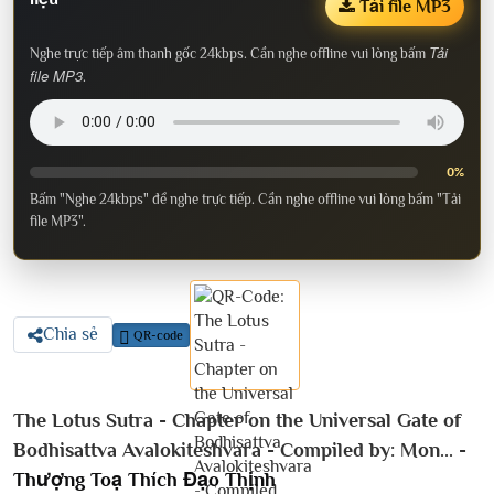
Tải file MP3
Tải
Nghe trực tiếp âm thanh gốc 24kbps. Cần nghe offline vui lòng bấm
file MP3
.
0%
Bấm "Nghe 24kbps" để nghe trực tiếp. Cần nghe offline vui lòng bấm "Tải
file MP3".
Chia sẻ
QR-code
The Lotus Sutra - Chapter on the Universal Gate of
Bodhisattva Avalokiteshvara - Compiled by: Mon... -
Thượng Toạ Thích Đạo Thịnh