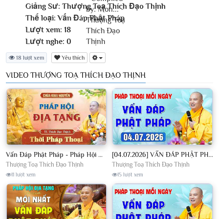
Giảng Sư:
Thượng Toạ Thích Đạo Thịnh
Thể loại:
Vấn Đáp Phật Pháp
Lượt xem:
18
Lượt nghe:
0
18 lượt xem
Yêu thích
VIDEO THƯỢNG TOẠ THÍCH ĐẠO THỊNH
Vấn Đáp Phật Pháp - Pháp Hội Địa Tạng Ngày 01/08/2026│TT. Thích Đạo Thịnh
[04.07.2026] VẤN ĐÁP PHẬT PHÁP - Nghe Thầy giảng Pháp mỗi ngày CÔNG ĐỨC VÔ LƯỢNG│TT. Thích Đạo Thịnh
Thượng Toạ Thích Đạo Thịnh
Thượng Toạ Thích Đạo Thịnh
11 lượt xem
15 lượt xem