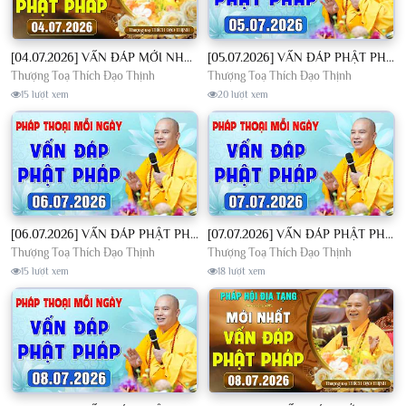
[04.07.2026] VẤN ĐÁP MỚI NHẤT - Pháp Hội Địa Tạng Chùa Khai Nguyên | TT. Thích Đạo Thịnh
[05.07.2026] VẤN ĐÁP PHẬT PHÁP - Nghe Thầy giảng Pháp mỗi ngày CÔNG ĐỨC VÔ LƯỢNG│TT. Thích Đạo Thịnh
Thượng Toạ Thích Đạo Thịnh
Thượng Toạ Thích Đạo Thịnh
15 lượt xem
20 lượt xem
[06.07.2026] VẤN ĐÁP PHẬT PHÁP - Nghe Thầy giảng Pháp mỗi ngày CÔNG ĐỨC VÔ LƯỢNG│TT. Thích Đạo Thịnh
[07.07.2026] VẤN ĐÁP PHẬT PHÁP - Nghe Thầy giảng Pháp mỗi ngày CÔNG ĐỨC VÔ LƯỢNG│TT. Thích Đạo Thịnh
Thượng Toạ Thích Đạo Thịnh
Thượng Toạ Thích Đạo Thịnh
15 lượt xem
18 lượt xem