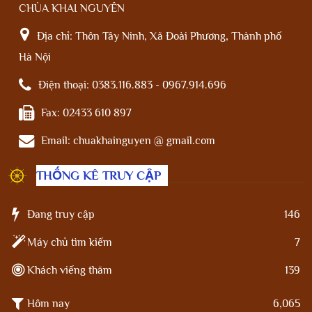
CHÙA KHAI NGUYÊN
Địa chỉ:
Thôn Tây Ninh, Xã Đoài Phương, Thành phố
Hà Nội
Điện thoại:
0383.116.883 - 0967.914.696
Fax:
02433 610 897
Email:
chuakhainguyen @ gmail.com
THỐNG KÊ TRUY CẬP
Đang truy cập
146
Máy chủ tìm kiếm
7
Khách viếng thăm
139
Hôm nay
6,065