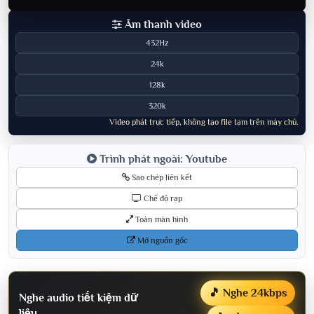
Âm thanh video
432Hz
24k
128k
320k
Video phát trực tiếp, không tạo file tạm trên máy chủ.
Trình phát ngoài: Youtube
Sao chép liên kết
Chế độ rạp
Toàn màn hình
Mở nguồn gốc
🎵 Nghe 24kbps
Nghe audio tiết kiệm dữ
liệu