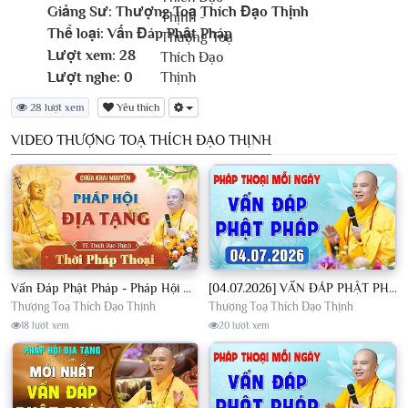
Giảng Sư:
Thượng Toạ Thích Đạo Thịnh
Thể loại:
Vấn Đáp Phật Pháp
Lượt xem:
28
Lượt nghe:
0
28 lượt xem
Yêu thích
VIDEO THƯỢNG TOẠ THÍCH ĐẠO THỊNH
Vấn Đáp Phật Pháp - Pháp Hội Địa Tạng Ngày 01/08/2026│TT. Thích Đạo Thịnh
[04.07.2026] VẤN ĐÁP PHẬT PHÁP - Nghe Thầy giảng Pháp mỗi ngày CÔNG ĐỨC VÔ LƯỢNG│TT. Thích Đạo Thịnh
Thượng Toạ Thích Đạo Thịnh
Thượng Toạ Thích Đạo Thịnh
18 lượt xem
20 lượt xem