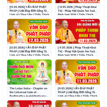
[13.03.2026] VẤN ĐÁP PHẬT
[ 12.03.2026 ] Pháp Thoại Khai
PHÁP | Giải Đáp Đời Sống Tâm
Thị - Pháp Hội Quán Âm Xuân
Linh Ai Cũng Gặp | Thầy Thích
Bính Ngọ 2026 | Thầy Thích
Đạo Thịnh
Đạo Thịnh
[12.03.2026] VẤN ĐÁP PHẬT
[ 11.03.2026 ] Pháp Thoại Khai
PHÁP | Giải Đáp Đời Sống Tâm
Thị - Pháp Hội Quán Âm Xuân
Linh Ai Cũng Gặp | Thầy Thích
Bính Ngọ 2026 | Thầy Thích
Đạo Thịnh
Đạo Thịnh
The Lotus Sutra - Chapter on
[11.03.2026] VẤN ĐÁP PHẬT
the Universal Gate of
PHÁP | Giải Đáp Đời Sống Tâm
Bodhisattva Avalokiteshvara -
Linh Ai Cũng Gặp | Thầy Thích
Compiled by: Mon...
Đạo Thịnh