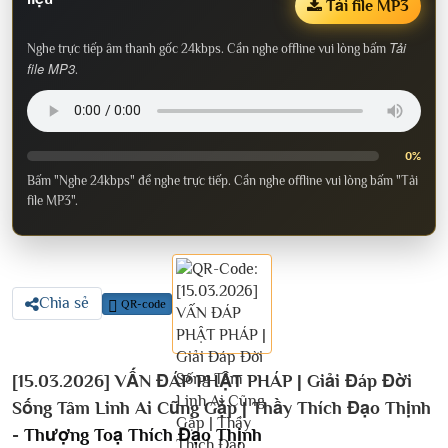
Tải file MP3
Tải
Nghe trực tiếp âm thanh gốc 24kbps. Cần nghe offline vui lòng bấm
file MP3
.
0%
Bấm "Nghe 24kbps" để nghe trực tiếp. Cần nghe offline vui lòng bấm "Tải
file MP3".
Chia sẻ
QR-code
[15.03.2026] VẤN ĐÁP PHẬT PHÁP | Giải Đáp Đời
Sống Tâm Linh Ai Cũng Gặp | Thầy Thích Đạo Thịnh
-
Thượng Toạ Thích Đạo Thịnh