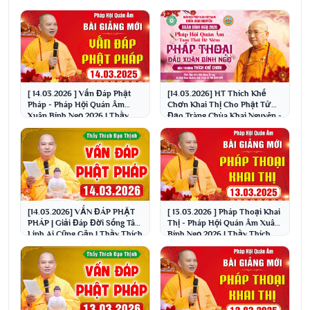
[ 14.03.2026 ] Vấn Đáp Phật
[14.03.2026] HT Thích Khế
Pháp - Pháp Hội Quán Âm
Chơn Khai Thị Cho Phật Tử
Xuân Bính Ngọ 2026 | Thầy
Đạo Tràng Chùa Khai Nguyên -
Thích Đạo Thịnh
Xuân Bính Ngọ 2026
[14.03.2026] VẤN ĐÁP PHẬT
[ 13.03.2026 ] Pháp Thoại Khai
PHÁP | Giải Đáp Đời Sống Tâm
Thị - Pháp Hội Quán Âm Xuân
Linh Ai Cũng Gặp | Thầy Thích
Bính Ngọ 2026 | Thầy Thích
Đạo Thịnh
Đạo Thịnh