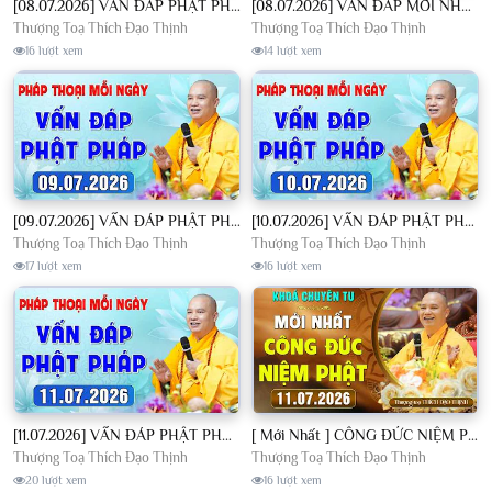
[08.07.2026] VẤN ĐÁP PHẬT PHÁP - Nghe Thầy giảng Pháp mỗi ngày CÔNG ĐỨC VÔ LƯỢNG│TT. Thích Đạo Thịnh
[08.07.2026] VẤN ĐÁP MỚI NHẤT - Pháp Hội Địa Tạng Chùa Khai Nguyên | TT. Thích Đạo Thịnh
Thượng Toạ Thích Đạo Thịnh
Thượng Toạ Thích Đạo Thịnh
16 lượt xem
14 lượt xem
[09.07.2026] VẤN ĐÁP PHẬT PHÁP - Nghe Thầy giảng Pháp mỗi ngày CÔNG ĐỨC VÔ LƯỢNG│TT. Thích Đạo Thịnh
[10.07.2026] VẤN ĐÁP PHẬT PHÁP - Nghe Thầy giảng Pháp mỗi ngày CÔNG ĐỨC VÔ LƯỢNG│TT. Thích Đạo Thịnh
Thượng Toạ Thích Đạo Thịnh
Thượng Toạ Thích Đạo Thịnh
17 lượt xem
16 lượt xem
[11.07.2026] VẤN ĐÁP PHẬT PHÁP - Nghe Thầy giảng Pháp mỗi ngày CÔNG ĐỨC VÔ LƯỢNG│TT. Thích Đạo Thịnh
[ Mới Nhất ] CÔNG ĐỨC NIỆM PHẬT - Khoá Chuyên Tu Chùa Khai Nguyên 11/07/2026 | TT. Thích Đạo Thịnh
Thượng Toạ Thích Đạo Thịnh
Thượng Toạ Thích Đạo Thịnh
20 lượt xem
16 lượt xem