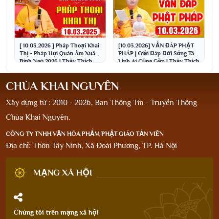
[ 10.03.2026 ] Pháp Thoại Khai
[10.03.2026] VẤN ĐÁP PHẬT
Thị - Pháp Hội Quán Âm Xuân
PHÁP | Giải Đáp Đời Sống Tâm
Bính Ngọ 2026 | Thầy Thích
Linh Ai Cũng Gặp | Thầy Thích
Đạo Thịnh
Đạo Thịnh
CHÙA KHAI NGUYÊN
Xây dựng từ : 2010 - 2026, Ban Thông Tin - Truyền Thông
Chùa Khai Nguyên.
CÔNG TY TNHH VĂN HÓA PHẨM PHẬT GIÁO TẢN VIÊN
Địa chỉ: Thôn Tây Ninh, Xã Đoài Phương, TP. Hà Nội
MẠNG XÃ HỘI
Chúng tôi trên mạng xã hội