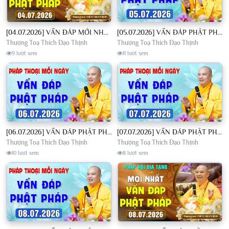
[04.07.2026] VẤN ĐÁP MỚI NHẤT - Pháp Hội Địa Tạng Chùa Khai Nguyên | TT. Thích Đạo Thịnh
[05.07.2026] VẤN ĐÁP PHẬT PHÁP - Nghe Thầy giảng Pháp mỗi ngày CÔNG ĐỨC VÔ LƯỢNG│TT. Thích Đạo Thịnh
Thượng Toạ Thích Đạo Thịnh
Thượng Toạ Thích Đạo Thịnh
9 lượt xem
11 lượt xem
[06.07.2026] VẤN ĐÁP PHẬT PHÁP - Nghe Thầy giảng Pháp mỗi ngày CÔNG ĐỨC VÔ LƯỢNG│TT. Thích Đạo Thịnh
[07.07.2026] VẤN ĐÁP PHẬT PHÁP - Nghe Thầy giảng Pháp mỗi ngày CÔNG ĐỨC VÔ LƯỢNG│TT. Thích Đạo Thịnh
Thượng Toạ Thích Đạo Thịnh
Thượng Toạ Thích Đạo Thịnh
10 lượt xem
8 lượt xem