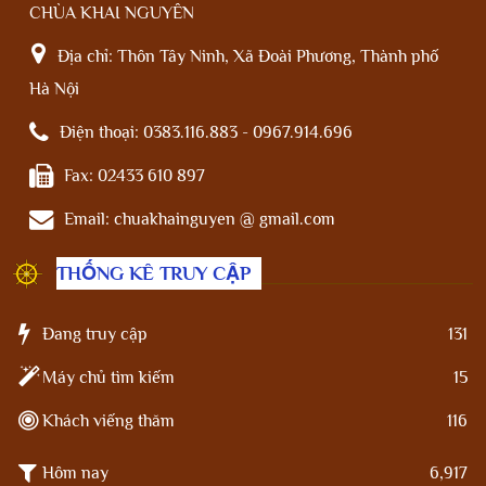
CHÙA KHAI NGUYÊN
Địa chỉ:
Thôn Tây Ninh, Xã Đoài Phương, Thành phố
Hà Nội
Điện thoại:
0383.116.883 - 0967.914.696
Fax:
02433 610 897
Email:
chuakhainguyen @ gmail.com
THỐNG KÊ TRUY CẬP
Đang truy cập
131
Máy chủ tìm kiếm
15
Khách viếng thăm
116
Hôm nay
6,917