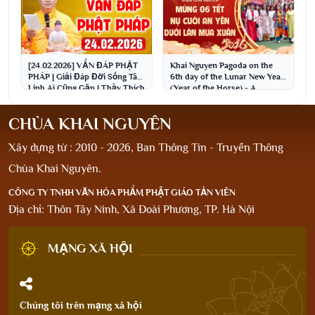
[24.02.2026] VẤN ĐÁP PHẬT
Khai Nguyen Pagoda on the
PHÁP | Giải Đáp Đời Sống Tâm
6th day of the Lunar New Year
Linh Ai Cũng Gặp | Thầy Thích
(Year of the Horse) - A
Đạo Thịnh
peaceful smile un...
CHÙA KHAI NGUYÊN
Xây dựng từ : 2010 - 2026, Ban Thông Tin - Truyền Thông
Chùa Khai Nguyên.
CÔNG TY TNHH VĂN HÓA PHẨM PHẬT GIÁO TẢN VIÊN
Địa chỉ: Thôn Tây Ninh, Xã Đoài Phương, TP. Hà Nội
MẠNG XÃ HỘI
Chúng tôi trên mạng xã hội