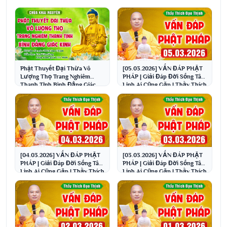
Phật Thuyết Đại Thừa Vô
[05.03.2026] VẤN ĐÁP PHẬT
Lượng Thọ Trang Nghiêm
PHÁP | Giải Đáp Đời Sống Tâm
Thanh Tịnh Bình Đẳng Giác
Linh Ai Cũng Gặp | Thầy Thích
Kinh - Chùa Khai Nguyên
Đạo Thịnh
[04.03.2026] VẤN ĐÁP PHẬT
[03.03.2026] VẤN ĐÁP PHẬT
PHÁP | Giải Đáp Đời Sống Tâm
PHÁP | Giải Đáp Đời Sống Tâm
Linh Ai Cũng Gặp | Thầy Thích
Linh Ai Cũng Gặp | Thầy Thích
Đạo Thịnh
Đạo Thịnh