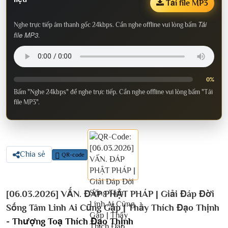
Tải file MP3
Tải
Nghe trực tiếp âm thanh gốc 24kbps. Cần nghe offline vui lòng bấm
file MP3
.
0%
Bấm "Nghe 24kbps" để nghe trực tiếp. Cần nghe offline vui lòng bấm "Tải
file MP3".
Chia sẻ
QR-code
[06.03.2026] VẤN. ĐÁP PHẬT PHÁP | Giải Đáp Đời
Sống Tâm Linh Ai Cũng Gặp | Thầy Thích Đạo Thịnh
-
Thượng Toạ Thích Đạo Thịnh