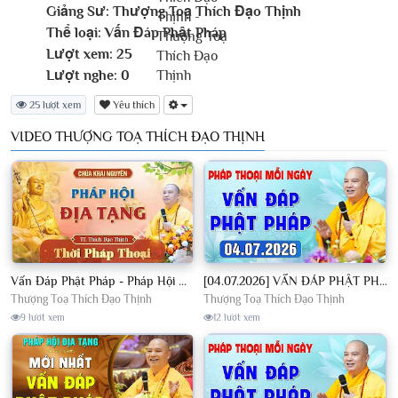
Giảng Sư:
Thượng Toạ Thích Đạo Thịnh
Thể loại:
Vấn Đáp Phật Pháp
Lượt xem:
25
Lượt nghe:
0
25 lượt xem
Yêu thích
VIDEO THƯỢNG TOẠ THÍCH ĐẠO THỊNH
Vấn Đáp Phật Pháp - Pháp Hội Địa Tạng Ngày 01/08/2026│TT. Thích Đạo Thịnh
[04.07.2026] VẤN ĐÁP PHẬT PHÁP - Nghe Thầy giảng Pháp mỗi ngày CÔNG ĐỨC VÔ LƯỢNG│TT. Thích Đạo Thịnh
Thượng Toạ Thích Đạo Thịnh
Thượng Toạ Thích Đạo Thịnh
9 lượt xem
12 lượt xem