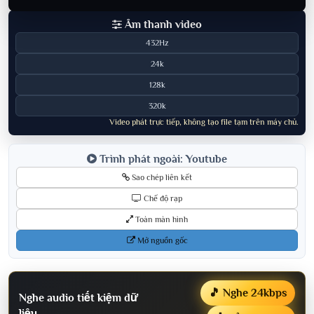
Âm thanh video
432Hz
24k
128k
320k
Video phát trực tiếp, không tạo file tạm trên máy chủ.
Trình phát ngoài: Youtube
Sao chép liên kết
Chế độ rạp
Toàn màn hình
Mở nguồn gốc
🎵 Nghe 24kbps
Nghe audio tiết kiệm dữ
liệu