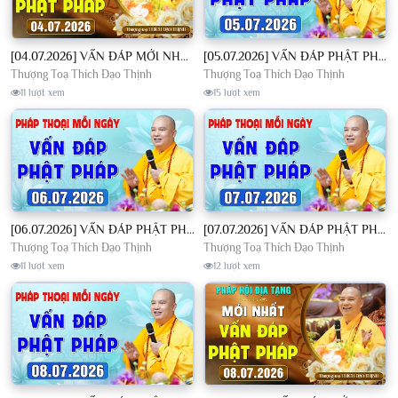
[04.07.2026] VẤN ĐÁP MỚI NHẤT - Pháp Hội Địa Tạng Chùa Khai Nguyên | TT. Thích Đạo Thịnh
[05.07.2026] VẤN ĐÁP PHẬT PHÁP - Nghe Thầy giảng Pháp mỗi ngày CÔNG ĐỨC VÔ LƯỢNG│TT. Thích Đạo Thịnh
Thượng Toạ Thích Đạo Thịnh
Thượng Toạ Thích Đạo Thịnh
11 lượt xem
15 lượt xem
[06.07.2026] VẤN ĐÁP PHẬT PHÁP - Nghe Thầy giảng Pháp mỗi ngày CÔNG ĐỨC VÔ LƯỢNG│TT. Thích Đạo Thịnh
[07.07.2026] VẤN ĐÁP PHẬT PHÁP - Nghe Thầy giảng Pháp mỗi ngày CÔNG ĐỨC VÔ LƯỢNG│TT. Thích Đạo Thịnh
Thượng Toạ Thích Đạo Thịnh
Thượng Toạ Thích Đạo Thịnh
11 lượt xem
12 lượt xem