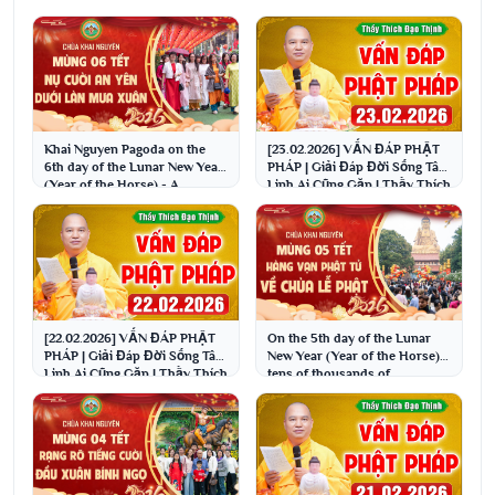
Khai Nguyen Pagoda on the
[23.02.2026] VẤN ĐÁP PHẬT
6th day of the Lunar New Year
PHÁP | Giải Đáp Đời Sống Tâm
(Year of the Horse) - A
Linh Ai Cũng Gặp | Thầy Thích
peaceful smile un...
Đạo Thịnh
[22.02.2026] VẤN ĐÁP PHẬT
On the 5th day of the Lunar
PHÁP | Giải Đáp Đời Sống Tâm
New Year (Year of the Horse),
Linh Ai Cũng Gặp | Thầy Thích
tens of thousands of
Đạo Thịnh
Buddhists flocked ...