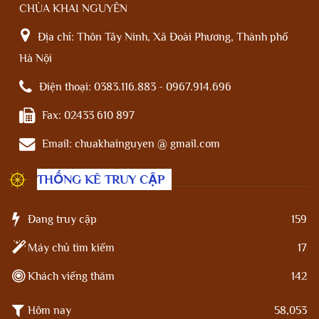
CHÙA KHAI NGUYÊN
Địa chỉ:
Thôn Tây Ninh, Xã Đoài Phương, Thành phố
Hà Nội
Điện thoại:
0383.116.883 - 0967.914.696
Fax:
02433 610 897
Email:
chuakhainguyen @ gmail.com
THỐNG KÊ TRUY CẬP
Đang truy cập
159
Máy chủ tìm kiếm
17
Khách viếng thăm
142
Hôm nay
58,053