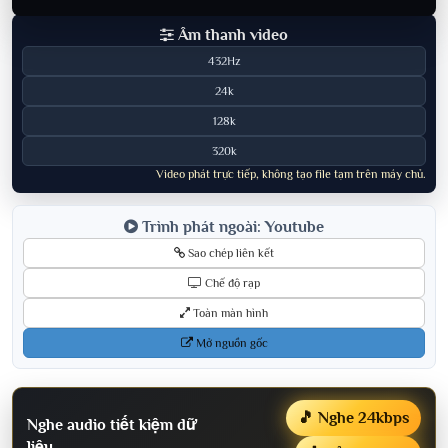
Âm thanh video
432Hz
24k
128k
320k
Video phát trực tiếp, không tạo file tạm trên máy chủ.
Trình phát ngoài: Youtube
Sao chép liên kết
Chế độ rạp
Toàn màn hình
Mở nguồn gốc
🎵 Nghe 24kbps
Nghe audio tiết kiệm dữ
liệu