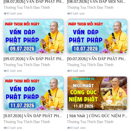
[08.07.2026] VẤN ĐÁP PHẬT PHÁP - Nghe Thầy giảng Pháp mỗi ngày CÔNG ĐỨC VÔ LƯỢNG│TT. Thích Đạo Thịnh
[08.07.2026] VẤN ĐÁP MỚI NHẤT - Pháp Hội Địa Tạng Chùa Khai Nguyên | TT. Thích Đạo Thịnh
Thượng Toạ Thích Đạo Thịnh
Thượng Toạ Thích Đạo Thịnh
10 lượt xem
11 lượt xem
[09.07.2026] VẤN ĐÁP PHẬT PHÁP - Nghe Thầy giảng Pháp mỗi ngày CÔNG ĐỨC VÔ LƯỢNG│TT. Thích Đạo Thịnh
[10.07.2026] VẤN ĐÁP PHẬT PHÁP - Nghe Thầy giảng Pháp mỗi ngày CÔNG ĐỨC VÔ LƯỢNG│TT. Thích Đạo Thịnh
Thượng Toạ Thích Đạo Thịnh
Thượng Toạ Thích Đạo Thịnh
12 lượt xem
11 lượt xem
[11.07.2026] VẤN ĐÁP PHẬT PHÁP - Nghe Thầy giảng Pháp mỗi ngày CÔNG ĐỨC VÔ LƯỢNG│TT. Thích Đạo Thịnh
[ Mới Nhất ] CÔNG ĐỨC NIỆM PHẬT - Khoá Chuyên Tu Chùa Khai Nguyên 11/07/2026 | TT. Thích Đạo Thịnh
Thượng Toạ Thích Đạo Thịnh
Thượng Toạ Thích Đạo Thịnh
12 lượt xem
10 lượt xem