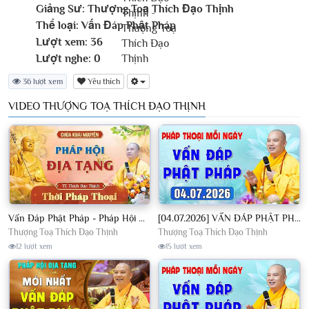
Giảng Sư:
Thượng Toạ Thích Đạo Thịnh
Thể loại:
Vấn Đáp Phật Pháp
Lượt xem:
36
Lượt nghe:
0
36 lượt xem
Yêu thích
VIDEO THƯỢNG TOẠ THÍCH ĐẠO THỊNH
Vấn Đáp Phật Pháp - Pháp Hội Địa Tạng Ngày 01/08/2026│TT. Thích Đạo Thịnh
[04.07.2026] VẤN ĐÁP PHẬT PHÁP - Nghe Thầy giảng Pháp mỗi ngày CÔNG ĐỨC VÔ LƯỢNG│TT. Thích Đạo Thịnh
Thượng Toạ Thích Đạo Thịnh
Thượng Toạ Thích Đạo Thịnh
12 lượt xem
15 lượt xem