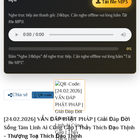
Tải file MP3
Tải
Nghe trực tiếp âm thanh gốc 24kbps. Cần nghe offline vui lòng bấm
file MP3
.
0%
Bấm "Nghe 24kbps" để nghe trực tiếp. Cần nghe offline vui lòng bấm "Tải
file MP3".
Chia sẻ
QR-code
[24.02.2026] VẤN ĐÁP PHẬT PHÁP | Giải Đáp Đời
Sống Tâm Linh Ai Cũng Gặp | Thầy Thích Đạo Thịnh
-
Thượng Toạ Thích Đạo Thịnh