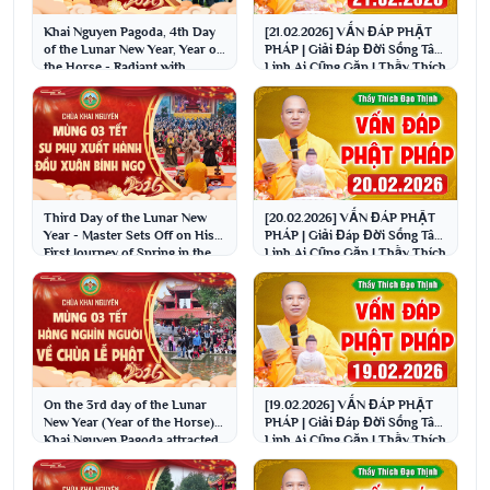
Khai Nguyen Pagoda, 4th Day
[21.02.2026] VẤN ĐÁP PHẬT
of the Lunar New Year, Year of
PHÁP | Giải Đáp Đời Sống Tâm
the Horse - Radiant with
Linh Ai Cũng Gặp | Thầy Thích
laughter at t...
Đạo Thịnh
Third Day of the Lunar New
[20.02.2026] VẤN ĐÁP PHẬT
Year - Master Sets Off on His
PHÁP | Giải Đáp Đời Sống Tâm
First Journey of Spring in the
Linh Ai Cũng Gặp | Thầy Thích
Year of t...
Đạo Thịnh
On the 3rd day of the Lunar
[19.02.2026] VẤN ĐÁP PHẬT
New Year (Year of the Horse),
PHÁP | Giải Đáp Đời Sống Tâm
Khai Nguyen Pagoda attracted
Linh Ai Cũng Gặp | Thầy Thích
thousands ...
Đạo Thịnh