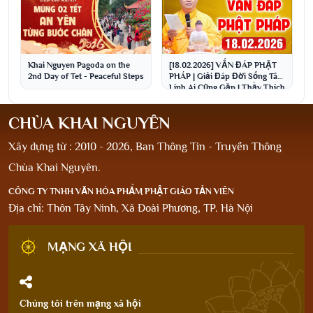
Khai Nguyen Pagoda on the
[18.02.2026] VẤN ĐÁP PHẬT
2nd Day of Tet - Peaceful Steps
PHÁP | Giải Đáp Đời Sống Tâm
Linh Ai Cũng Gặp | Thầy Thích
Đạo Thịnh
CHÙA KHAI NGUYÊN
Xây dựng từ : 2010 - 2026, Ban Thông Tin - Truyền Thông
Chùa Khai Nguyên.
CÔNG TY TNHH VĂN HÓA PHẨM PHẬT GIÁO TẢN VIÊN
Địa chỉ: Thôn Tây Ninh, Xã Đoài Phương, TP. Hà Nội
MẠNG XÃ HỘI
Chúng tôi trên mạng xã hội