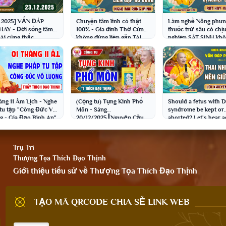
2.2025] VẤN ĐÁP
Chuyện tâm linh có thật
Làm nghề Nông phu
HAY - Đời sống tâm
100% - Gia đình Thờ Cúng
thuốc trừ sâu có chị
 Ai cũng thắc
không đúng liền gặp TAI
nghiệp SÁT SINH kh
T. Thích Đạo Thịnh
ƯƠNG │Thầy Thích Đạo
│TT. Thích Đạo Thịn
Thịnh
áng 11 Âm Lịch - Nghe
(Cộng tu) Tụng Kinh Phổ
Should a fetus with
tu tập "Công Đức Vô
Môn - Sáng
syndrome be kept or
 - Gia Đạo Bình An"
20/12/2025┃Nguyện Cầu
aborted? Let's hear a
 Thích Đạo Thịnh
"Quốc Thái Dân An - Mưa
from the Master │
Thuận Gió Hòa"
Venerab...
Trụ Trì
Thượng Tọa Thích Đạo Thịnh
Giới thiệu tiểu sử về Thượng Tọa Thích Đạo Thịnh
TẠO MÃ QRCODE CHIA SẺ LINK WEB