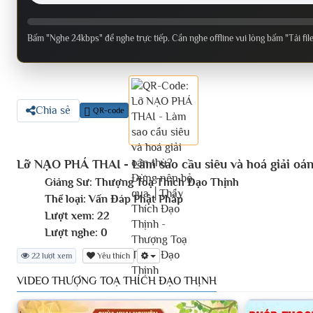
Bấm "Nghe 24kbps" để nghe trực tiếp. Cần nghe offline vui lòng bấm "Tải fil
Chia sẻ
QR-code
Lỡ NẠO PHÁ THAI - Làm sao cầu siêu và hoá giải 
Giảng Sư:
Thượng Toạ Thích Đạo Thịnh
Thể loại:
Vấn Đáp Phật Pháp
Lượt xem:
22
Lượt nghe:
0
22 lượt xem
Yêu thích
VIDEO THƯỢNG TOẠ THÍCH ĐẠO THỊNH