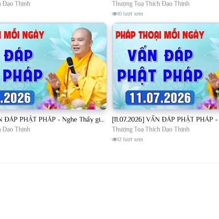
h Đạo Thịnh
Thượng Toạ Thích Đạo Thịnh
10 lượt xem
[10.07.2026] VẤN ĐÁP PHẬT PHÁP - Nghe Thầy giảng Pháp mỗi ngày CÔNG ĐỨC VÔ LƯỢNG│TT. Thích Đạo Thịnh
h Đạo Thịnh
Thượng Toạ Thích Đạo Thịnh
12 lượt xem