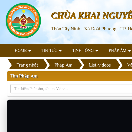
CHÙA KHAI NGUY
Thôn Tây Ninh - Xã Đoài Phương - TP. H
HOME
TIN TỨC
TỊNH TÔNG
PHÁP ÂM
Trang nhất
Pháp Âm
List-videos
Vấ
Tìm Pháp Âm