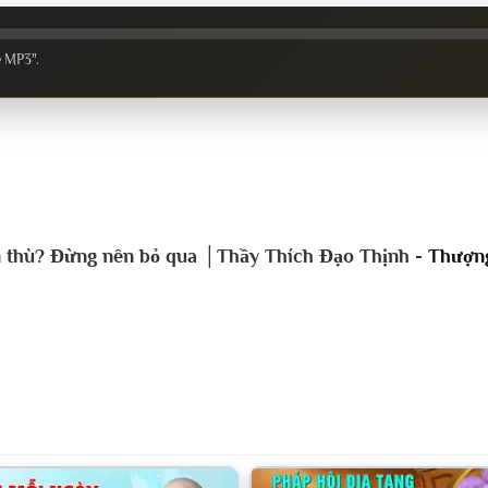
e MP3".
oán thù? Đừng nên bỏ qua │Thầy Thích Đạo Thịnh -
Thượng