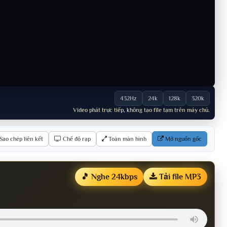
432Hz
24k
128k
320k
Video phát trực tiếp, không tạo file tạm trên máy chủ.
Sao chép liên kết
Chế độ rạp
Toàn màn hình
Mở nguồn gốc
🎵 Nghe 24kbps
Tải file MP3