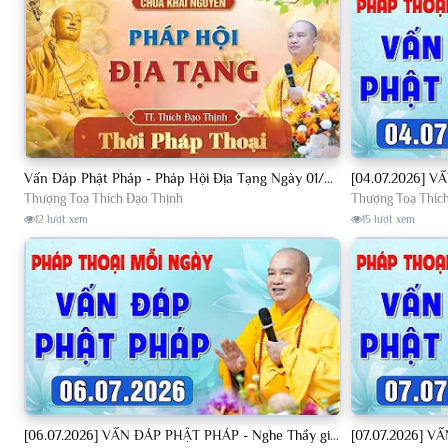
Vấn Đáp Phật Pháp - Pháp Hội Địa Tạng Ngày 01/08/2026│TT. Thích Đạo Thịnh
Thượng Toạ Thích Đạo Thịnh
Thượng Toạ Thíc
12 lượt xem
15 lượt xem
[06.07.2026] VẤN ĐÁP PHẬT PHÁP - Nghe Thầy giảng Pháp mỗi ngày CÔNG ĐỨC VÔ LƯỢNG│TT. Thích Đạo Thịnh