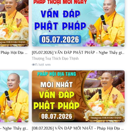
[04.07.2026] VẤN ĐÁP MỚI NHẤT - Pháp Hội Địa Tạng Chùa Khai Nguyên | TT. Thích Đạo Thịnh
[05.07.2026] VẤN ĐÁP PHẬT PHÁP - Nghe Thầy giảng Pháp mỗi ngày CÔNG ĐỨC VÔ LƯỢNG│TT. Thích Đạo Thịnh
Thượng Toạ Thích Đạo Thịnh
15 lượt xem
[08.07.2026] VẤN ĐÁP PHẬT PHÁP - Nghe Thầy giảng Pháp mỗi ngày CÔNG ĐỨC VÔ LƯỢNG│TT. Thích Đạo Thịnh
[08.07.2026] VẤN ĐÁP MỚI NHẤT - Pháp Hội Địa Tạng Chùa Khai Nguyên | TT. Thích Đạo Thịnh