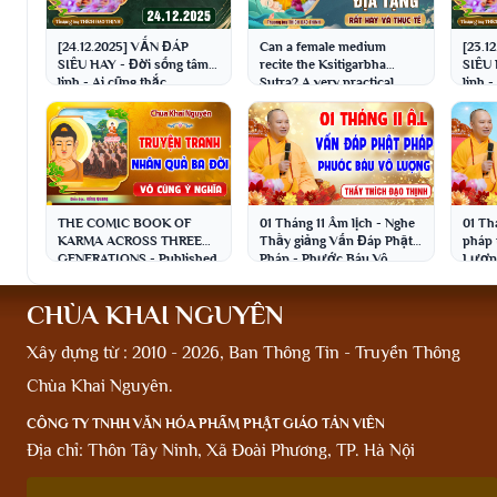
[24.12.2025] VẤN ĐÁP
Can a female medium
[23.1
SIÊU HAY - Đời sống tâm
recite the Ksitigarbha
SIÊU 
linh - Ai cũng thắc
Sutra? A very practical
linh -
mắc│TT. Thích Đạo Thịnh
Q&A │ Venerable Thich
mắc│T
Dao Thinh
THE COMIC BOOK OF
01 Tháng 11 Âm lịch - Nghe
01 Th
KARMA ACROSS THREE
Thầy giảng Vấn Đáp Phật
pháp 
GENERATIONS - Published
Pháp - Phước Báu Vô
Lượng
by: Khai Nguyen Temple -
Lượng │Thầy Thích Đạo
│Thầy
Narrated by...
Thịnh
CHÙA KHAI NGUYÊN
Xây dựng từ : 2010 - 2026, Ban Thông Tin - Truyền Thông
Chùa Khai Nguyên.
CÔNG TY TNHH VĂN HÓA PHẨM PHẬT GIÁO TẢN VIÊN
Địa chỉ: Thôn Tây Ninh, Xã Đoài Phương, TP. Hà Nội