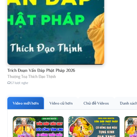
Trích Đoạn Vấn Đáp Phật Pháp 2026
Thượng Toạ Thích Đạo Thịnh
57 lượt nghe
Video mới hơn
Video cũ hơn
Chủ đề Videos
Danh sác