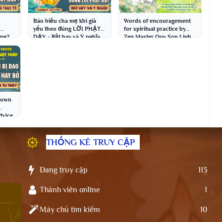
n
Báo hiếu cha mẹ khi già
Words of encouragement
u
yếu theo đúng LỜI PHẬT
for spiritual practice by
ông?
DẠY - Rất hay và Ý nghĩa
Zen Master Quy Son Linh
h
│TT. Thích Đạo Thịnh
Huu │ Vietnamese
transla...
 Down
dvice
THỐNG KÊ TRUY CẬP
Đang truy cập
113
Thành viên online
1
Máy chủ tìm kiếm
10