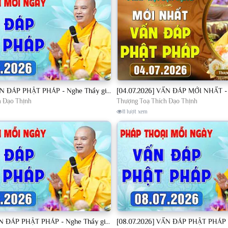
[04.07.2026] VẤN ĐÁP PHẬT PHÁP - Nghe Thầy giảng Pháp mỗi ngày CÔNG ĐỨC VÔ LƯỢNG│TT. Thích Đạo Thịnh
h Đạo Thịnh
Thượng Toạ Thích Đạo Thịnh
11 lượt xem
[07.07.2026] VẤN ĐÁP PHẬT PHÁP - Nghe Thầy giảng Pháp mỗi ngày CÔNG ĐỨC VÔ LƯỢNG│TT. Thích Đạo Thịnh