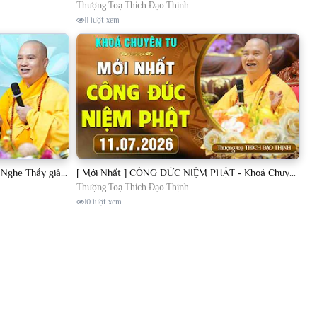
Thượng Toạ Thích Đạo Thịnh
11 lượt xem
[11.07.2026] VẤN ĐÁP PHẬT PHÁP - Nghe Thầy giảng Pháp mỗi ngày CÔNG ĐỨC VÔ LƯỢNG│TT. Thích Đạo Thịnh
[ Mới Nhất ] CÔNG ĐỨC NIỆM PHẬT - Khoá Chuyên Tu Chùa Khai Nguyên 11/07/2026 | TT. Thích Đạo Thịnh
Thượng Toạ Thích Đạo Thịnh
10 lượt xem