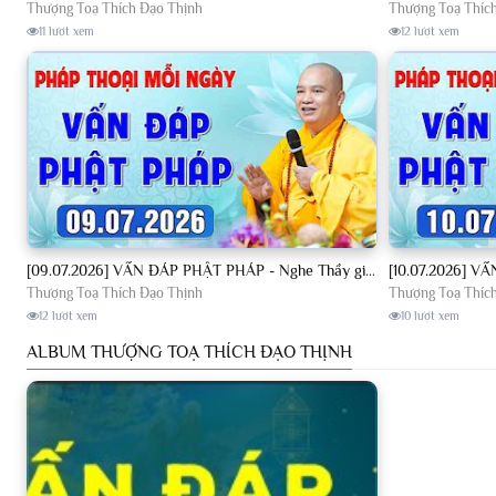
Thượng Toạ Thích Đạo Thịnh
Thượng Toạ Thíc
11 lượt xem
12 lượt xem
[09.07.2026] VẤN ĐÁP PHẬT PHÁP - Nghe Thầy giảng Pháp mỗi ngày CÔNG ĐỨC VÔ LƯỢNG│TT. Thích Đạo Thịnh
Thượng Toạ Thích Đạo Thịnh
Thượng Toạ Thíc
12 lượt xem
10 lượt xem
ALBUM THƯỢNG TOẠ THÍCH ĐẠO THỊNH