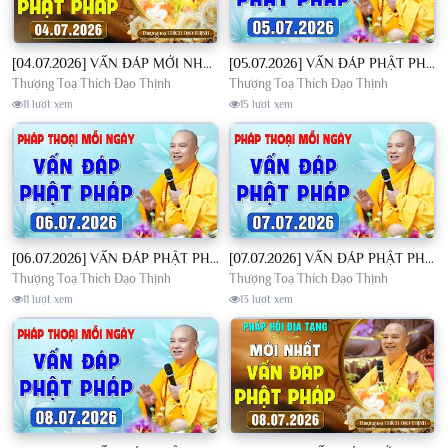
[04.07.2026] VẤN ĐÁP MỚI NHẤT - Pháp Hội Địa Tạng Chùa Khai Nguyên | TT. Thích Đạo Thịnh
[05.07.2026] VẤN ĐÁP PHẬT PHÁP - Nghe Thầy giảng Pháp mỗi ngày CÔNG ĐỨC VÔ LƯỢNG│TT. Thích Đạo Thịnh
Thượng Toạ Thích Đạo Thịnh
Thượng Toạ Thích Đạo Thịnh
11 lượt xem
15 lượt xem
[06.07.2026] VẤN ĐÁP PHẬT PHÁP - Nghe Thầy giảng Pháp mỗi ngày CÔNG ĐỨC VÔ LƯỢNG│TT. Thích Đạo Thịnh
[07.07.2026] VẤN ĐÁP PHẬT PHÁP - Nghe Thầy giảng Pháp mỗi ngày CÔNG ĐỨC VÔ LƯỢNG│TT. Thích Đạo Thịnh
Thượng Toạ Thích Đạo Thịnh
Thượng Toạ Thích Đạo Thịnh
11 lượt xem
13 lượt xem