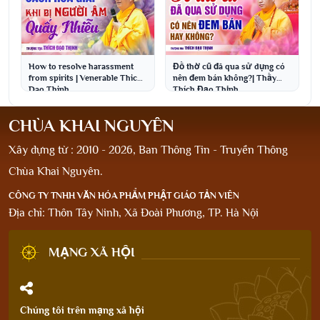
How to resolve harassment
Đồ thờ cũ đã qua sử dụng có
from spirits | Venerable Thich
nên đem bán không?| Thầy
Dao Thinh
Thích Đạo Thịnh
CHÙA KHAI NGUYÊN
Xây dựng từ : 2010 - 2026, Ban Thông Tin - Truyền Thông
Chùa Khai Nguyên.
CÔNG TY TNHH VĂN HÓA PHẨM PHẬT GIÁO TẢN VIÊN
Địa chỉ: Thôn Tây Ninh, Xã Đoài Phương, TP. Hà Nội
MẠNG XÃ HỘI
Chúng tôi trên mạng xã hội