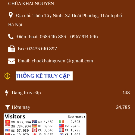
CHÙA KHAI NGUYÊN
Địa chỉ:
Thôn Tây Ninh, Xã Đoài Phương, Thành phố
Hà Nội
Điện thoại:
0383.116.883 - 0967.914.696
Fax:
02433 610 897
Email:
chuakhainguyen @ gmail.com
THỐNG KÊ TRUY CẬP
Đang truy cập
148
Hôm nay
24,783