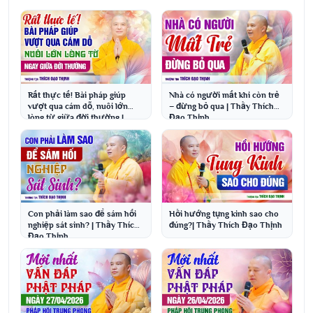
Rất thực tế! Bài pháp giúp
Nhà có người mất khi còn trẻ
vượt qua cám dỗ, nuôi lớn
– đừng bỏ qua | Thầy Thích
lòng từ giữa đời thường |
Đạo Thịnh
Thầy Thích Đạo Thịnh
Con phải làm sao để sám hối
Hồi hướng tụng kinh sao cho
nghiệp sát sinh? | Thầy Thích
đúng?| Thầy Thích Đạo Thịnh
Đạo Thịnh