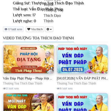
Giảng Sư:
Thượng Toạ Thích Đạo Thịnh
Thể loại:
Vấn Đáp Phật Pháp
Lượt xem:
17
Lượt nghe:
0
17 lượt xem
Yêu thích
VIDEO THƯỢNG TOẠ THÍCH ĐẠO THỊNH
Vấn Đáp Phật Pháp - Pháp Hội Địa Tạng Ngày 01/08/2026│TT. Thích Đạo Thịnh
[04.07.2026] VẤN ĐÁP PHẬT PHÁP - Nghe Thầy giảng Pháp mỗi ngày CÔNG ĐỨC VÔ LƯỢNG│TT. Thích Đạo Thịnh
Thượng Toạ Thích Đạo Thịnh
Thượng Toạ Thích Đạo Thịnh
12 lượt xem
16 lượt xem