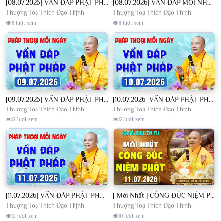
[08.07.2026] VẤN ĐÁP PHẬT PHÁP - Nghe Thầy giảng Pháp mỗi ngày CÔNG ĐỨC VÔ LƯỢNG│TT. Thích Đạo Thịnh
[08.07.2026] VẤN ĐÁP MỚI NHẤT - Pháp Hội Địa Tạng Chùa Khai Nguyên | TT. Thích Đạo Thịnh
Thượng Toạ Thích Đạo Thịnh
Thượng Toạ Thích Đạo Thịnh
11 lượt xem
11 lượt xem
[09.07.2026] VẤN ĐÁP PHẬT PHÁP - Nghe Thầy giảng Pháp mỗi ngày CÔNG ĐỨC VÔ LƯỢNG│TT. Thích Đạo Thịnh
[10.07.2026] VẤN ĐÁP PHẬT PHÁP - Nghe Thầy giảng Pháp mỗi ngày CÔNG ĐỨC VÔ LƯỢNG│TT. Thích Đạo Thịnh
Thượng Toạ Thích Đạo Thịnh
Thượng Toạ Thích Đạo Thịnh
12 lượt xem
12 lượt xem
[11.07.2026] VẤN ĐÁP PHẬT PHÁP - Nghe Thầy giảng Pháp mỗi ngày CÔNG ĐỨC VÔ LƯỢNG│TT. Thích Đạo Thịnh
[ Mới Nhất ] CÔNG ĐỨC NIỆM PHẬT - Khoá Chuyên Tu Chùa Khai Nguyên 11/07/2026 | TT. Thích Đạo Thịnh
Thượng Toạ Thích Đạo Thịnh
Thượng Toạ Thích Đạo Thịnh
12 lượt xem
10 lượt xem