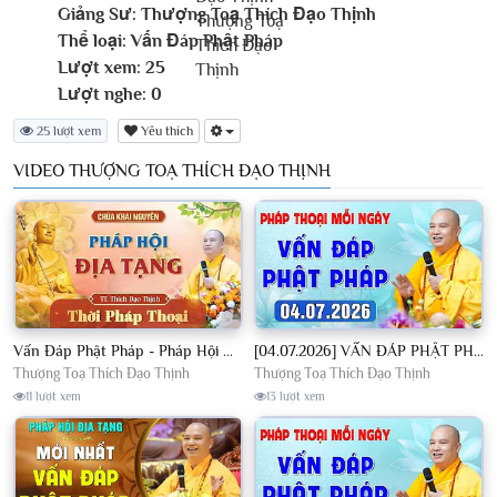
Giảng Sư:
Thượng Toạ Thích Đạo Thịnh
Thể loại:
Vấn Đáp Phật Pháp
Lượt xem:
25
Lượt nghe:
0
25 lượt xem
Yêu thích
VIDEO THƯỢNG TOẠ THÍCH ĐẠO THỊNH
Vấn Đáp Phật Pháp - Pháp Hội Địa Tạng Ngày 01/08/2026│TT. Thích Đạo Thịnh
[04.07.2026] VẤN ĐÁP PHẬT PHÁP - Nghe Thầy giảng Pháp mỗi ngày CÔNG ĐỨC VÔ LƯỢNG│TT. Thích Đạo Thịnh
Thượng Toạ Thích Đạo Thịnh
Thượng Toạ Thích Đạo Thịnh
11 lượt xem
13 lượt xem