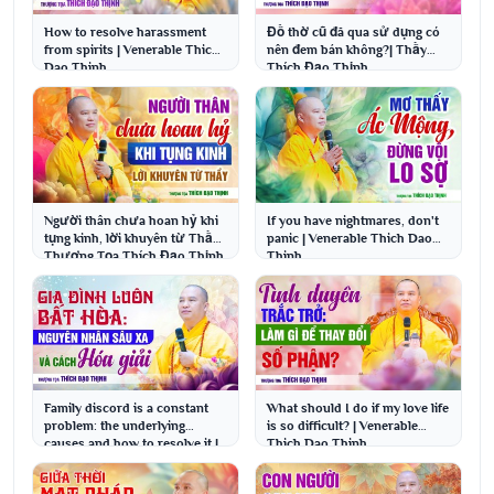
How to resolve harassment
Đồ thờ cũ đã qua sử dụng có
from spirits | Venerable Thich
nên đem bán không?| Thầy
Dao Thinh
Thích Đạo Thịnh
Người thân chưa hoan hỷ khi
If you have nightmares, don't
tụng kinh, lời khuyên từ Thầy |
panic | Venerable Thich Dao
Thượng Tọa Thích Đạo Thịnh
Thinh
Family discord is a constant
What should I do if my love life
problem: the underlying
is so difficult? | Venerable
causes and how to resolve it |
Thich Dao Thinh
Venerable Thi...