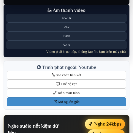
Âm thanh video
432Hz
24k
128k
320k
Video phát trực tiếp, không tạo file tạm trên máy chủ.
Trình phát ngoài: Youtube
Sao chép liên kết
Chế độ rạp
Toàn màn hình
Mở nguồn gốc
🎵 Nghe 24kbps
Nghe audio tiết kiệm dữ
liệu