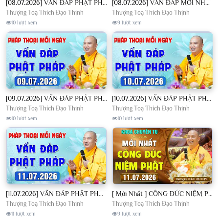
[08.07.2026] VẤN ĐÁP PHẬT PHÁP - Nghe Thầy giảng Pháp mỗi ngày CÔNG ĐỨC VÔ LƯỢNG│TT. Thích Đạo Thịnh
[08.07.2026] VẤN ĐÁP MỚI NHẤT - Pháp Hội Địa Tạng Chùa Khai Nguyên | TT. Thích Đạo Thịnh
Thượng Toạ Thích Đạo Thịnh
Thượng Toạ Thích Đạo Thịnh
10 lượt xem
9 lượt xem
[09.07.2026] VẤN ĐÁP PHẬT PHÁP - Nghe Thầy giảng Pháp mỗi ngày CÔNG ĐỨC VÔ LƯỢNG│TT. Thích Đạo Thịnh
[10.07.2026] VẤN ĐÁP PHẬT PHÁP - Nghe Thầy giảng Pháp mỗi ngày CÔNG ĐỨC VÔ LƯỢNG│TT. Thích Đạo Thịnh
Thượng Toạ Thích Đạo Thịnh
Thượng Toạ Thích Đạo Thịnh
10 lượt xem
10 lượt xem
[11.07.2026] VẤN ĐÁP PHẬT PHÁP - Nghe Thầy giảng Pháp mỗi ngày CÔNG ĐỨC VÔ LƯỢNG│TT. Thích Đạo Thịnh
[ Mới Nhất ] CÔNG ĐỨC NIỆM PHẬT - Khoá Chuyên Tu Chùa Khai Nguyên 11/07/2026 | TT. Thích Đạo Thịnh
Thượng Toạ Thích Đạo Thịnh
Thượng Toạ Thích Đạo Thịnh
11 lượt xem
9 lượt xem