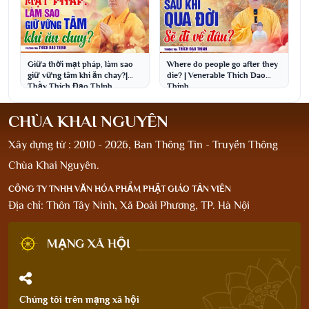
Giữa thời mạt pháp, làm sao
Where do people go after they
giữ vững tâm khi ăn chay?|
die? | Venerable Thich Dao
Thầy Thích Đạo Thịnh
Thinh
CHÙA KHAI NGUYÊN
Xây dựng từ : 2010 - 2026, Ban Thông Tin - Truyền Thông
Chùa Khai Nguyên.
CÔNG TY TNHH VĂN HÓA PHẨM PHẬT GIÁO TẢN VIÊN
Địa chỉ: Thôn Tây Ninh, Xã Đoài Phương, TP. Hà Nội
MẠNG XÃ HỘI
Chúng tôi trên mạng xã hội