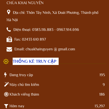
CHÙA KHAI NGUYÊN
Địa chỉ:
Thôn Tây Ninh, Xã Đoài Phương, Thành phố
Hà Nội
Điện thoại:
0383.116.883 - 0967.914.696
Fax:
02433 610 897
Email:
chuakhainguyen @ gmail.com
THỐNG KÊ TRUY CẬP
Đang truy cập
195
Máy chủ tìm kiếm
9
Khách viếng thăm
186
Hôm nay
13,297