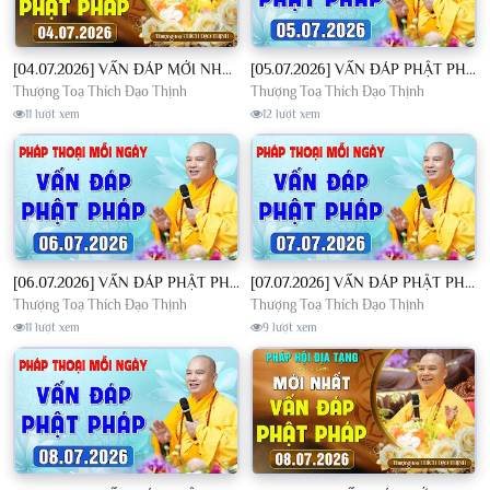
[04.07.2026] VẤN ĐÁP MỚI NHẤT - Pháp Hội Địa Tạng Chùa Khai Nguyên | TT. Thích Đạo Thịnh
[05.07.2026] VẤN ĐÁP PHẬT PHÁP - Nghe Thầy giảng Pháp mỗi ngày CÔNG ĐỨC VÔ LƯỢNG│TT. Thích Đạo Thịnh
Thượng Toạ Thích Đạo Thịnh
Thượng Toạ Thích Đạo Thịnh
11 lượt xem
12 lượt xem
[06.07.2026] VẤN ĐÁP PHẬT PHÁP - Nghe Thầy giảng Pháp mỗi ngày CÔNG ĐỨC VÔ LƯỢNG│TT. Thích Đạo Thịnh
[07.07.2026] VẤN ĐÁP PHẬT PHÁP - Nghe Thầy giảng Pháp mỗi ngày CÔNG ĐỨC VÔ LƯỢNG│TT. Thích Đạo Thịnh
Thượng Toạ Thích Đạo Thịnh
Thượng Toạ Thích Đạo Thịnh
11 lượt xem
9 lượt xem