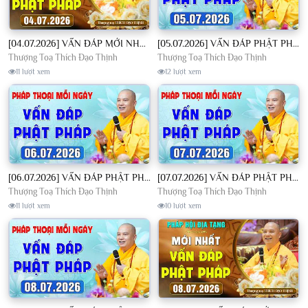
[04.07.2026] VẤN ĐÁP MỚI NHẤT - Pháp Hội Địa Tạng Chùa Khai Nguyên | TT. Thích Đạo Thịnh
[05.07.2026] VẤN ĐÁP PHẬT PHÁP - Nghe Thầy giảng Pháp mỗi ngày CÔNG ĐỨC VÔ LƯỢNG│TT. Thích Đạo Thịnh
Thượng Toạ Thích Đạo Thịnh
Thượng Toạ Thích Đạo Thịnh
11 lượt xem
12 lượt xem
[06.07.2026] VẤN ĐÁP PHẬT PHÁP - Nghe Thầy giảng Pháp mỗi ngày CÔNG ĐỨC VÔ LƯỢNG│TT. Thích Đạo Thịnh
[07.07.2026] VẤN ĐÁP PHẬT PHÁP - Nghe Thầy giảng Pháp mỗi ngày CÔNG ĐỨC VÔ LƯỢNG│TT. Thích Đạo Thịnh
Thượng Toạ Thích Đạo Thịnh
Thượng Toạ Thích Đạo Thịnh
11 lượt xem
10 lượt xem