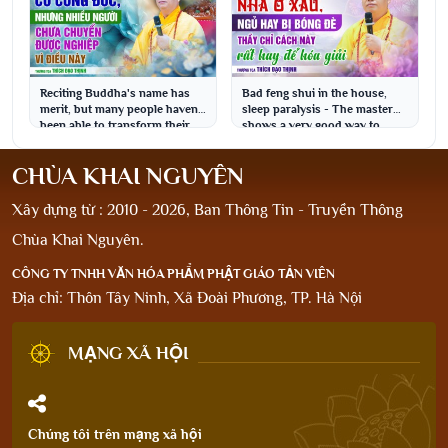
Reciting Buddha's name has
Bad feng shui in the house,
merit, but many people haven't
sleep paralysis - The master
been able to transform their
shows a very good way to
karma beca...
resolve it | Ve...
CHÙA KHAI NGUYÊN
Xây dựng từ : 2010 - 2026, Ban Thông Tin - Truyền Thông
Chùa Khai Nguyên.
CÔNG TY TNHH VĂN HÓA PHẨM PHẬT GIÁO TẢN VIÊN
Địa chỉ: Thôn Tây Ninh, Xã Đoài Phương, TP. Hà Nội
MẠNG XÃ HỘI
Chúng tôi trên mạng xã hội