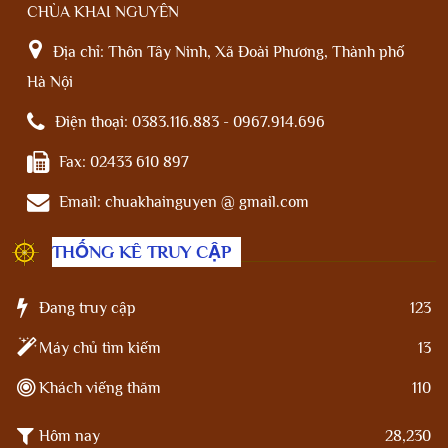
CHÙA KHAI NGUYÊN
Địa chỉ:
Thôn Tây Ninh, Xã Đoài Phương, Thành phố
Hà Nội
Điện thoại:
0383.116.883 - 0967.914.696
Fax:
02433 610 897
Email:
chuakhainguyen @ gmail.com
THỐNG KÊ TRUY CẬP
Đang truy cập
123
Máy chủ tìm kiếm
13
Khách viếng thăm
110
Hôm nay
28,230