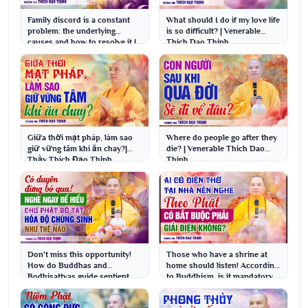
Family discord is a constant
What should I do if my love life
problem: the underlying
is so difficult? | Venerable
causes and how to resolve it |
Thich Dao Thinh
Venerable Thi...
Giữa thời mạt pháp, làm sao
Where do people go after they
giữ vững tâm khi ăn chay?|
die? | Venerable Thich Dao
Thầy Thích Đạo Thịnh
Thinh
Don't miss this opportunity!
Those who have a shrine at
How do Buddhas and
home should listen! According
Bodhisattvas guide sentient
to Buddhism, is it mandatory
beings? | Venerable T...
to dismantl...