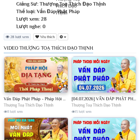
Giảng Sư:
Thượng Toạ Thích Đạo Thịnh
Thể loại:
Vấn Đáp Phật Pháp
Lượt xem:
28
Lượt nghe:
0
28 lượt xem
Yêu thích
VIDEO THƯỢNG TOẠ THÍCH ĐẠO THỊNH
Vấn Đáp Phật Pháp - Pháp Hội Địa Tạng Ngày 01/08/2026│TT. Thích Đạo Thịnh
[04.07.2026] VẤN ĐÁP PHẬT PHÁP - Nghe Thầy giảng Pháp mỗi ngày CÔNG ĐỨC VÔ LƯỢNG│TT. Thích Đạo Thịnh
Thượng Toạ Thích Đạo Thịnh
Thượng Toạ Thích Đạo Thịnh
11 lượt xem
13 lượt xem