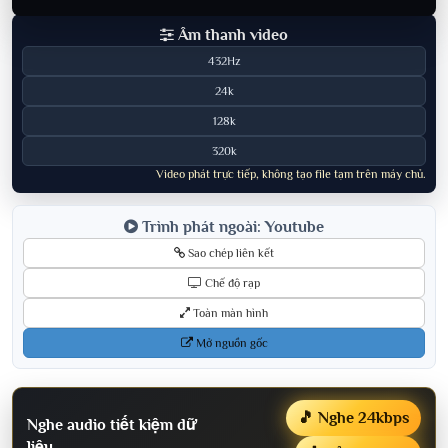
Âm thanh video
432Hz
24k
128k
320k
Video phát trực tiếp, không tạo file tạm trên máy chủ.
Trình phát ngoài: Youtube
Sao chép liên kết
Chế độ rạp
Toàn màn hình
Mở nguồn gốc
🎵 Nghe 24kbps
Nghe audio tiết kiệm dữ
liệu