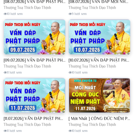
[08.07.2026] VẤN ĐÁP PHẬT PHÁP - Nghe Thầy giảng Pháp mỗi ngày CÔNG ĐỨC VÔ LƯỢNG│TT. Thích Đạo Thịnh
[08.07.2026] VẤN ĐÁP MỚI NHẤT - Pháp Hội Địa Tạng Chùa Khai Nguyên | TT. Thích Đạo Thịnh
Thượng Toạ Thích Đạo Thịnh
Thượng Toạ Thích Đạo Thịnh
10 lượt xem
9 lượt xem
[09.07.2026] VẤN ĐÁP PHẬT PHÁP - Nghe Thầy giảng Pháp mỗi ngày CÔNG ĐỨC VÔ LƯỢNG│TT. Thích Đạo Thịnh
[10.07.2026] VẤN ĐÁP PHẬT PHÁP - Nghe Thầy giảng Pháp mỗi ngày CÔNG ĐỨC VÔ LƯỢNG│TT. Thích Đạo Thịnh
Thượng Toạ Thích Đạo Thịnh
Thượng Toạ Thích Đạo Thịnh
11 lượt xem
10 lượt xem
[11.07.2026] VẤN ĐÁP PHẬT PHÁP - Nghe Thầy giảng Pháp mỗi ngày CÔNG ĐỨC VÔ LƯỢNG│TT. Thích Đạo Thịnh
[ Mới Nhất ] CÔNG ĐỨC NIỆM PHẬT - Khoá Chuyên Tu Chùa Khai Nguyên 11/07/2026 | TT. Thích Đạo Thịnh
Thượng Toạ Thích Đạo Thịnh
Thượng Toạ Thích Đạo Thịnh
11 lượt xem
10 lượt xem