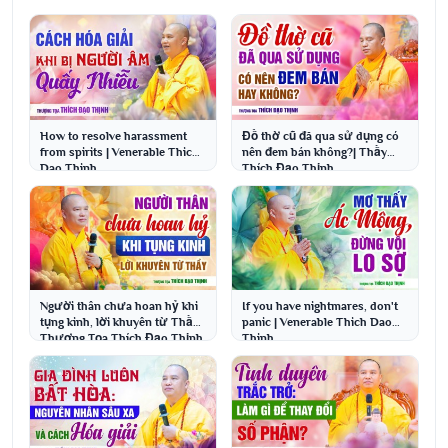
How to resolve harassment
Đồ thờ cũ đã qua sử dụng có
from spirits | Venerable Thich
nên đem bán không?| Thầy
Dao Thinh
Thích Đạo Thịnh
Người thân chưa hoan hỷ khi
If you have nightmares, don't
tụng kinh, lời khuyên từ Thầy |
panic | Venerable Thich Dao
Thượng Tọa Thích Đạo Thịnh
Thinh