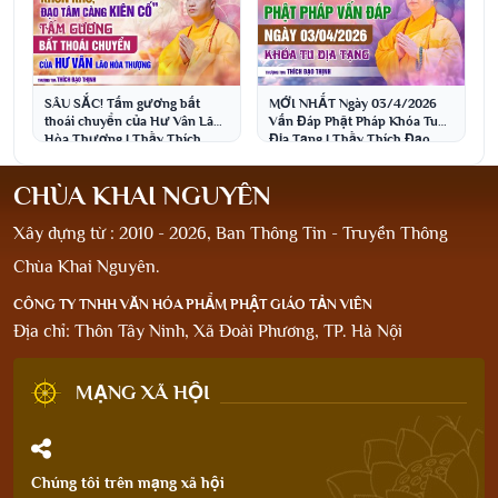
SÂU SẮC! Tấm gương bất
MỚI NHẤT Ngày 03/4/2026
thoái chuyển của Hư Vân Lão
Vấn Đáp Phật Pháp Khóa Tu
Hòa Thượng | Thầy Thích
Địa Tạng | Thầy Thích Đạo
Đạo Thịnh
Thịnh
CHÙA KHAI NGUYÊN
Xây dựng từ : 2010 - 2026, Ban Thông Tin - Truyền Thông
Chùa Khai Nguyên.
CÔNG TY TNHH VĂN HÓA PHẨM PHẬT GIÁO TẢN VIÊN
Địa chỉ: Thôn Tây Ninh, Xã Đoài Phương, TP. Hà Nội
MẠNG XÃ HỘI
Chúng tôi trên mạng xã hội