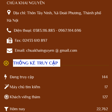
CHÙA KHAI NGUYÊN
Địa chỉ:
Thôn Tây Ninh, Xã Đoài Phương, Thành phố
Hà Nội
Điện thoại:
0383.116.883 - 0967.914.696
Fax:
02433 610 897
Email:
chuakhainguyen @ gmail.com
THỐNG KÊ TRUY CẬP
Đang truy cập
144
Máy chủ tìm kiếm
17
Khách viếng thăm
127
Hôm nay
22,762