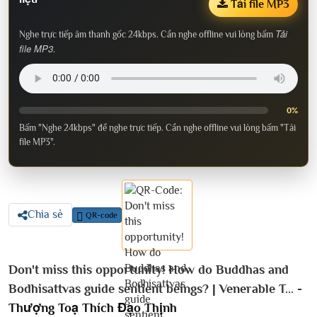
Tải file MP3
Tải
Nghe trực tiếp âm thanh gốc 24kbps. Cần nghe offline vui lòng bấm
file MP3
.
0%
Bấm "Nghe 24kbps" để nghe trực tiếp. Cần nghe offline vui lòng bấm "Tải
file MP3".
Chia sẻ
QR-code
Don't miss this opportunity! How do Buddhas and
Bodhisattvas guide sentient beings? | Venerable T... -
Thượng Toạ Thích Đạo Thịnh