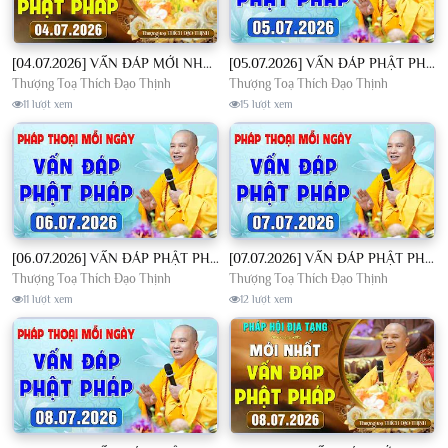
[04.07.2026] VẤN ĐÁP MỚI NHẤT - Pháp Hội Địa Tạng Chùa Khai Nguyên | TT. Thích Đạo Thịnh
[05.07.2026] VẤN ĐÁP PHẬT PHÁP - Nghe Thầy giảng Pháp mỗi ngày CÔNG ĐỨC VÔ LƯỢNG│TT. Thích Đạo Thịnh
Thượng Toạ Thích Đạo Thịnh
Thượng Toạ Thích Đạo Thịnh
11 lượt xem
15 lượt xem
[06.07.2026] VẤN ĐÁP PHẬT PHÁP - Nghe Thầy giảng Pháp mỗi ngày CÔNG ĐỨC VÔ LƯỢNG│TT. Thích Đạo Thịnh
[07.07.2026] VẤN ĐÁP PHẬT PHÁP - Nghe Thầy giảng Pháp mỗi ngày CÔNG ĐỨC VÔ LƯỢNG│TT. Thích Đạo Thịnh
Thượng Toạ Thích Đạo Thịnh
Thượng Toạ Thích Đạo Thịnh
11 lượt xem
12 lượt xem