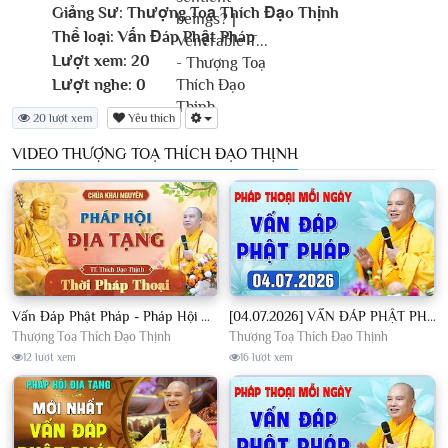
Giảng Sư:
Thượng Toạ Thích Đạo Thịnh
Thể loại:
Vấn Đáp Phật Pháp
Lượt xem:
20
Lượt nghe:
0
20 lượt xem
Yêu thích
VIDEO THƯỢNG TOẠ THÍCH ĐẠO THỊNH
Vấn Đáp Phật Pháp - Pháp Hội Địa Tạng Ngày 01/08/2026│TT. Thích Đạo Thịnh
[04.07.2026] VẤN ĐÁP PHẬT PHÁP - Nghe Thầy giảng Pháp mỗi ngày CÔNG ĐỨC VÔ LƯỢNG│TT. Thích Đạo Thịnh
Thượng Toạ Thích Đạo Thịnh
Thượng Toạ Thích Đạo Thịnh
12 lượt xem
16 lượt xem