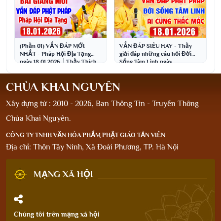
(Phần 01) VẤN ĐÁP MỚI
VẤN ĐÁP SIÊU HAY - Thầy
NHẤT - Pháp Hội Địa Tạng
giải đáp những câu hỏi Đời
ngày 18.01.2026 │Thầy Thích
Sống Tâm Linh ngày
Đạo Thịnh
18.1.2026│Thầy Thích Đạo
Thịnh
CHÙA KHAI NGUYÊN
Xây dựng từ : 2010 - 2026, Ban Thông Tin - Truyền Thông
Chùa Khai Nguyên.
CÔNG TY TNHH VĂN HÓA PHẨM PHẬT GIÁO TẢN VIÊN
Địa chỉ: Thôn Tây Ninh, Xã Đoài Phương, TP. Hà Nội
MẠNG XÃ HỘI
Chúng tôi trên mạng xã hội