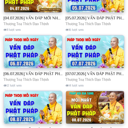
[04.07.2026] VẤN ĐÁP MỚI NHẤT - Pháp Hội Địa Tạng Chùa Khai Nguyên | TT. Thích Đạo Thịnh
[05.07.2026] VẤN ĐÁP PHẬT PHÁP - Nghe Thầy giảng Pháp mỗi ngày CÔNG ĐỨC VÔ LƯỢNG│TT. Thích Đạo Thịnh
Thượng Toạ Thích Đạo Thịnh
Thượng Toạ Thích Đạo Thịnh
11 lượt xem
16 lượt xem
[06.07.2026] VẤN ĐÁP PHẬT PHÁP - Nghe Thầy giảng Pháp mỗi ngày CÔNG ĐỨC VÔ LƯỢNG│TT. Thích Đạo Thịnh
[07.07.2026] VẤN ĐÁP PHẬT PHÁP - Nghe Thầy giảng Pháp mỗi ngày CÔNG ĐỨC VÔ LƯỢNG│TT. Thích Đạo Thịnh
Thượng Toạ Thích Đạo Thịnh
Thượng Toạ Thích Đạo Thịnh
12 lượt xem
14 lượt xem