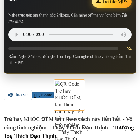
Tải file MP3
Tải
Nghe trực tiếp âm thanh gốc 24kbps. Cần nghe offline vui lòng bấm
file MP3
.
0%
Bấm "Nghe 24kbps" để nghe trực tiếp. Cần nghe offline vui lòng bấm "Tải
file MP3".
Chia sẻ
QR-code
Trẻ hay KHÓC ĐÊM làm theo cách này liền hết - Vô
cùng linh nghiệm │Thầy Thích Đạo Thịnh -
Thượng
Toạ Thích Đạo Thịnh