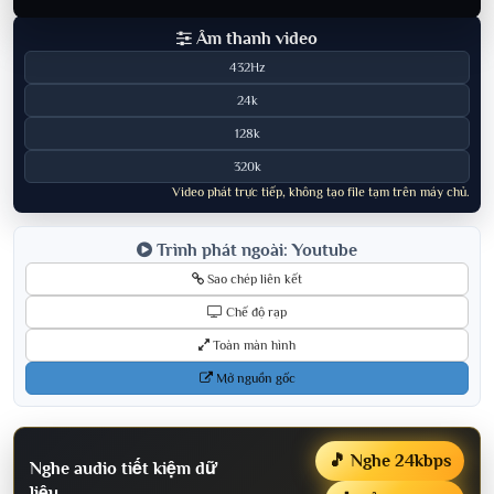
Âm thanh video
432Hz
24k
128k
320k
Video phát trực tiếp, không tạo file tạm trên máy chủ.
Trình phát ngoài: Youtube
Sao chép liên kết
Chế độ rạp
Toàn màn hình
Mở nguồn gốc
🎵 Nghe 24kbps
Nghe audio tiết kiệm dữ
liệu