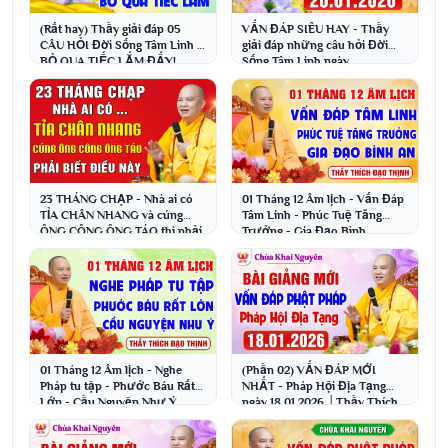
(Rất hay) Thầy giải đáp 05
VẤN ĐÁP SIÊU HAY - Thầy
CÂU HỎI Đời Sống Tâm Linh -
giải đáp những câu hỏi Đời
BỎ QUA TIẾC LẮM ĐẤY!
Sống Tâm Linh ngày
│Thầy Thích Đạo Thịnh
19.1.2026│Thầy Thích Đạo
Thịnh
23 THÁNG CHẠP - Nhà ai có
01 Tháng 12 Âm lịch - Vấn Đáp
TỈA CHÂN NHANG và cúng
Tâm Linh - Phúc Tuệ Tăng
ÔNG CÔNG ÔNG TÁO thì phải
Trưởng - Gia Đạo Bình
biết điều này !
An│Thầy Thích Đạo Thịnh
01 Tháng 12 Âm lịch - Nghe
(Phần 02) VẤN ĐÁP MỚI
Pháp tu tập - Phước Báu Rất
NHẤT - Pháp Hội Địa Tạng
Lớn - Cầu Nguyện Như Ý
ngày 18.01.2026 │Thầy Thích
│Thầy Thích Đạo Thịnh
Đạo Thịnh