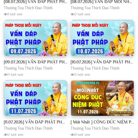
[08.07.2026] VẤN ĐÁP PHẬT PHÁP - Nghe Thầy giảng Pháp mỗi ngày CÔNG ĐỨC VÔ LƯỢNG│TT. Thích Đạo Thịnh
[08.07.2026] VẤN ĐÁP MỚI NHẤT - Pháp Hội Địa Tạng Chùa Khai Nguyên | TT. Thích Đạo Thịnh
Thượng Toạ Thích Đạo Thịnh
Thượng Toạ Thích Đạo Thịnh
11 lượt xem
12 lượt xem
[09.07.2026] VẤN ĐÁP PHẬT PHÁP - Nghe Thầy giảng Pháp mỗi ngày CÔNG ĐỨC VÔ LƯỢNG│TT. Thích Đạo Thịnh
[10.07.2026] VẤN ĐÁP PHẬT PHÁP - Nghe Thầy giảng Pháp mỗi ngày CÔNG ĐỨC VÔ LƯỢNG│TT. Thích Đạo Thịnh
Thượng Toạ Thích Đạo Thịnh
Thượng Toạ Thích Đạo Thịnh
13 lượt xem
13 lượt xem
[11.07.2026] VẤN ĐÁP PHẬT PHÁP - Nghe Thầy giảng Pháp mỗi ngày CÔNG ĐỨC VÔ LƯỢNG│TT. Thích Đạo Thịnh
[ Mới Nhất ] CÔNG ĐỨC NIỆM PHẬT - Khoá Chuyên Tu Chùa Khai Nguyên 11/07/2026 | TT. Thích Đạo Thịnh
Thượng Toạ Thích Đạo Thịnh
Thượng Toạ Thích Đạo Thịnh
12 lượt xem
10 lượt xem