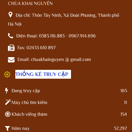
CHÙA KHAI NGUYÊN
Địa chỉ:
Thôn Tây Ninh, Xã Đoài Phương, Thành phố
Hà Nội
Điện thoại:
0383.116.883 - 0967.914.696
Fax:
02433 610 897
Email:
chuakhainguyen @ gmail.com
THỐNG KÊ TRUY CẬP
Đang truy cập
165
Máy chủ tìm kiếm
11
Khách viếng thăm
154
Hôm nay
57,297