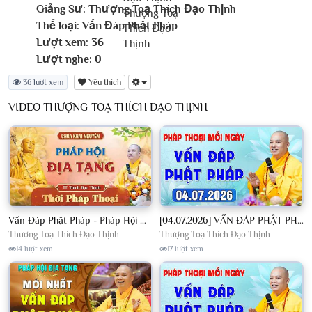
Giảng Sư:
Thượng Toạ Thích Đạo Thịnh
Thể loại:
Vấn Đáp Phật Pháp
Lượt xem:
36
Lượt nghe:
0
36 lượt xem
Yêu thích
VIDEO THƯỢNG TOẠ THÍCH ĐẠO THỊNH
Vấn Đáp Phật Pháp - Pháp Hội Địa Tạng Ngày 01/08/2026│TT. Thích Đạo Thịnh
[04.07.2026] VẤN ĐÁP PHẬT PHÁP - Nghe Thầy giảng Pháp mỗi ngày CÔNG ĐỨC VÔ LƯỢNG│TT. Thích Đạo Thịnh
Thượng Toạ Thích Đạo Thịnh
Thượng Toạ Thích Đạo Thịnh
14 lượt xem
17 lượt xem