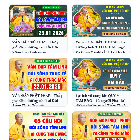
VẤN ĐÁP SIÊU HAY - Thầy
Có nên bốc BÁT HƯƠNG cho
giải đáp những câu hỏi Đời
hương linh THAI NHI không?
Sống Tâm Linh ngày
Vô Cùng Ý nghĩa│Thầy Thích
23.1.2026│Thầy Thích Đạo
Đạo Thịnh
Thịnh
VẤN ĐÁP PHẬT PHÁP - Thầy
Lợi ích vô cùng khi QUY Y
giải đáp những câu hỏi Đời
TAM BẢO - Là người Phật tử
Sống Thực Tế ngày
đừng nên bỏ qua│Thầy Thích
22.1.2026│Thầy Thích Đạo
Đạo Thịnh
Thịnh