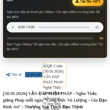
Tải file MP3
Tải
Nghe trực tiếp âm thanh gốc 24kbps. Cần nghe offline vui lòng bấm
file MP3
.
0%
Bấm "Nghe 24kbps" để nghe trực tiếp. Cần nghe offline vui lòng bấm "Tải
file MP3".
Chia sẻ
QR-code
[30.01.2026] VẤN ĐÁP PHẬT PHÁP - Nghe Thầy
giảng Pháp mỗi ngày "Công Đức Vô Lượng - Gia Đạo
Bình An" -
Thượng Toạ Thích Đạo Thịnh