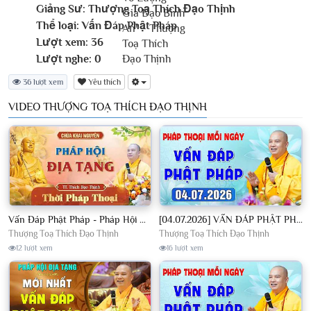
Giảng Sư:
Thượng Toạ Thích Đạo Thịnh
Thể loại:
Vấn Đáp Phật Pháp
Lượt xem:
36
Lượt nghe:
0
36 lượt xem
Yêu thích
VIDEO THƯỢNG TOẠ THÍCH ĐẠO THỊNH
Vấn Đáp Phật Pháp - Pháp Hội Địa Tạng Ngày 01/08/2026│TT. Thích Đạo Thịnh
[04.07.2026] VẤN ĐÁP PHẬT PHÁP - Nghe Thầy giảng Pháp mỗi ngày CÔNG ĐỨC VÔ LƯỢNG│TT. Thích Đạo Thịnh
Thượng Toạ Thích Đạo Thịnh
Thượng Toạ Thích Đạo Thịnh
12 lượt xem
16 lượt xem