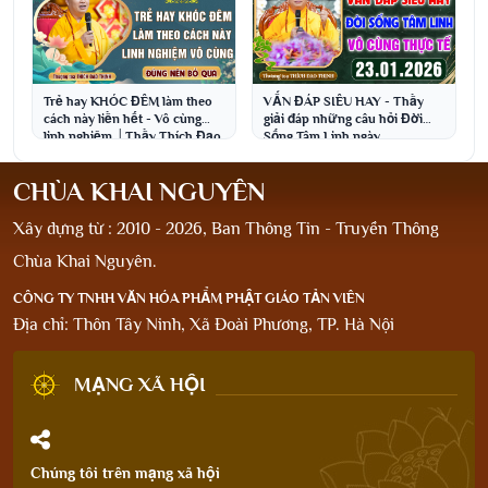
Trẻ hay KHÓC ĐÊM làm theo
VẤN ĐÁP SIÊU HAY - Thầy
cách này liền hết - Vô cùng
giải đáp những câu hỏi Đời
linh nghiệm │Thầy Thích Đạo
Sống Tâm Linh ngày
Thịnh
23.1.2026│Thầy Thích Đạo
Thịnh
CHÙA KHAI NGUYÊN
Xây dựng từ : 2010 - 2026, Ban Thông Tin - Truyền Thông
Chùa Khai Nguyên.
CÔNG TY TNHH VĂN HÓA PHẨM PHẬT GIÁO TẢN VIÊN
Địa chỉ: Thôn Tây Ninh, Xã Đoài Phương, TP. Hà Nội
MẠNG XÃ HỘI
Chúng tôi trên mạng xã hội