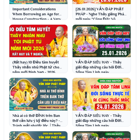
Important Considerations
[26.01.2026] VẤN ĐÁP PHẬT
When Borrowing an Age for
PHÁP - Nghe Thầy giảng Pháp
House Construction - A Very
mỗi ngày "Công Đức Vô
Practical Question...
Lượng - Gia Đạo Bình An"
(Rất hay) 10 Điều tâm huyết
VẤN ĐÁP SIÊU HAY - Thầy
Thầy nhắn nhủ Phật tử cho
giải đáp những câu hỏi Đời
năm mới Bính Ngọ - 2026
Sống Tâm Linh ngày
│Thầy Thích Đạo Thịnh
25.1.2026│Thầy Thích Đạo
Thịnh
Nhà ai có thờ ĐỈNH trên Ban
VẤN ĐÁP SIÊU HAY - Thầy
thờ cần lưu ý kỹ điều này? -
giải đáp những câu hỏi Đời
Tránh mất phước lộc │Thầy
Sống Tâm Linh ngày
Thích Đạo Thịnh
24.1.2026│Thầy Thích Đạo
Thịnh