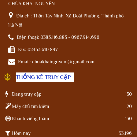
CHÙA KHAI NGUYÊN
Địa chỉ:
Thôn Tây Ninh, Xã Đoài Phương, Thành phố
Hà Nội
Điện thoại:
0383.116.883 - 0967.914.696
Fax:
02433 610 897
Email:
chuakhainguyen @ gmail.com
THỐNG KÊ TRUY CẬP
Đang truy cập
150
Máy chủ tìm kiếm
20
Khách viếng thăm
130
Hôm nay
33,196