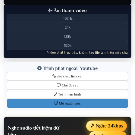
Âm thanh video
432Hz
24k
128k
320k
Video phát trực tiếp, không tạo file tạm trên máy chủ.
Trình phát ngoài: Youtube
Sao chép liên kết
Chế độ rạp
Toàn màn hình
Mở nguồn gốc
🎵 Nghe 24kbps
Nghe audio tiết kiệm dữ
liệu