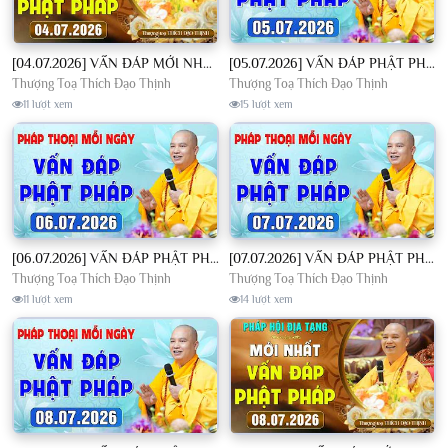
[04.07.2026] VẤN ĐÁP MỚI NHẤT - Pháp Hội Địa Tạng Chùa Khai Nguyên | TT. Thích Đạo Thịnh
[05.07.2026] VẤN ĐÁP PHẬT PHÁP - Nghe Thầy giảng Pháp mỗi ngày CÔNG ĐỨC VÔ LƯỢNG│TT. Thích Đạo Thịnh
Thượng Toạ Thích Đạo Thịnh
Thượng Toạ Thích Đạo Thịnh
11 lượt xem
15 lượt xem
[06.07.2026] VẤN ĐÁP PHẬT PHÁP - Nghe Thầy giảng Pháp mỗi ngày CÔNG ĐỨC VÔ LƯỢNG│TT. Thích Đạo Thịnh
[07.07.2026] VẤN ĐÁP PHẬT PHÁP - Nghe Thầy giảng Pháp mỗi ngày CÔNG ĐỨC VÔ LƯỢNG│TT. Thích Đạo Thịnh
Thượng Toạ Thích Đạo Thịnh
Thượng Toạ Thích Đạo Thịnh
11 lượt xem
14 lượt xem