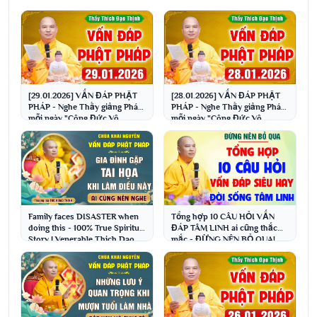
[29.01.2026] VẤN ĐÁP PHẬT
[28.01.2026] VẤN ĐÁP PHẬT
PHÁP - Nghe Thầy giảng Pháp
PHÁP - Nghe Thầy giảng Pháp
mỗi ngày "Công Đức Vô
mỗi ngày "Công Đức Vô
Lượng - Gia Đạo Bình An"
Lượng - Gia Đạo Bình An"
Family faces DISASTER when
Tổng hợp 10 CÂU HỎI VẤN
doing this - 100% True Spiritual
ĐÁP TÂM LINH ai cũng thắc
Story | Venerable Thich Dao
mắc - ĐỪNG NÊN BỎ QUA!
Thinh
│Thầy Thích Đạo Thịnh