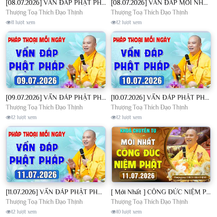
[08.07.2026] VẤN ĐÁP PHẬT PHÁP - Nghe Thầy giảng Pháp mỗi ngày CÔNG ĐỨC VÔ LƯỢNG│TT. Thích Đạo Thịnh
[08.07.2026] VẤN ĐÁP MỚI NHẤT - Pháp Hội Địa Tạng Chùa Khai Nguyên | TT. Thích Đạo Thịnh
Thượng Toạ Thích Đạo Thịnh
Thượng Toạ Thích Đạo Thịnh
11 lượt xem
12 lượt xem
[09.07.2026] VẤN ĐÁP PHẬT PHÁP - Nghe Thầy giảng Pháp mỗi ngày CÔNG ĐỨC VÔ LƯỢNG│TT. Thích Đạo Thịnh
[10.07.2026] VẤN ĐÁP PHẬT PHÁP - Nghe Thầy giảng Pháp mỗi ngày CÔNG ĐỨC VÔ LƯỢNG│TT. Thích Đạo Thịnh
Thượng Toạ Thích Đạo Thịnh
Thượng Toạ Thích Đạo Thịnh
12 lượt xem
12 lượt xem
[11.07.2026] VẤN ĐÁP PHẬT PHÁP - Nghe Thầy giảng Pháp mỗi ngày CÔNG ĐỨC VÔ LƯỢNG│TT. Thích Đạo Thịnh
[ Mới Nhất ] CÔNG ĐỨC NIỆM PHẬT - Khoá Chuyên Tu Chùa Khai Nguyên 11/07/2026 | TT. Thích Đạo Thịnh
Thượng Toạ Thích Đạo Thịnh
Thượng Toạ Thích Đạo Thịnh
12 lượt xem
10 lượt xem