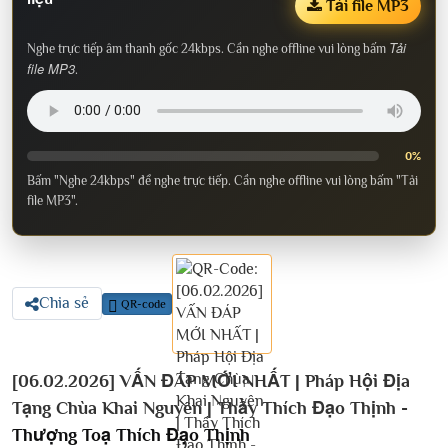
Tải file MP3
Tải
Nghe trực tiếp âm thanh gốc 24kbps. Cần nghe offline vui lòng bấm
file MP3
.
0%
Bấm "Nghe 24kbps" để nghe trực tiếp. Cần nghe offline vui lòng bấm "Tải
file MP3".
Chia sẻ
QR-code
[06.02.2026] VẤN ĐÁP MỚI NHẤT | Pháp Hội Địa
Tạng Chùa Khai Nguyên | Thầy Thích Đạo Thịnh -
Thượng Toạ Thích Đạo Thịnh