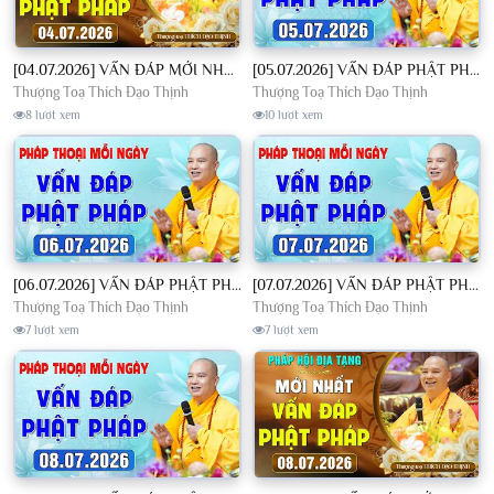
[04.07.2026] VẤN ĐÁP MỚI NHẤT - Pháp Hội Địa Tạng Chùa Khai Nguyên | TT. Thích Đạo Thịnh
[05.07.2026] VẤN ĐÁP PHẬT PHÁP - Nghe Thầy giảng Pháp mỗi ngày CÔNG ĐỨC VÔ LƯỢNG│TT. Thích Đạo Thịnh
Thượng Toạ Thích Đạo Thịnh
Thượng Toạ Thích Đạo Thịnh
8 lượt xem
10 lượt xem
[06.07.2026] VẤN ĐÁP PHẬT PHÁP - Nghe Thầy giảng Pháp mỗi ngày CÔNG ĐỨC VÔ LƯỢNG│TT. Thích Đạo Thịnh
[07.07.2026] VẤN ĐÁP PHẬT PHÁP - Nghe Thầy giảng Pháp mỗi ngày CÔNG ĐỨC VÔ LƯỢNG│TT. Thích Đạo Thịnh
Thượng Toạ Thích Đạo Thịnh
Thượng Toạ Thích Đạo Thịnh
7 lượt xem
7 lượt xem