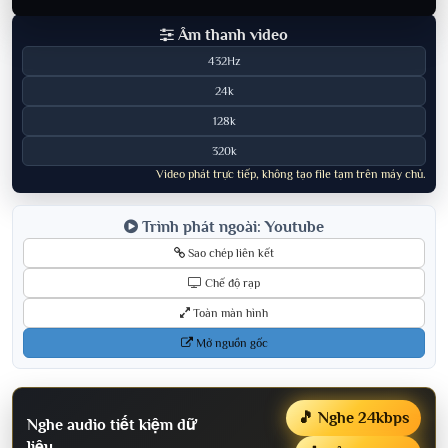
Âm thanh video
432Hz
24k
128k
320k
Video phát trực tiếp, không tạo file tạm trên máy chủ.
Trình phát ngoài: Youtube
Sao chép liên kết
Chế độ rạp
Toàn màn hình
Mở nguồn gốc
🎵 Nghe 24kbps
Nghe audio tiết kiệm dữ
liệu