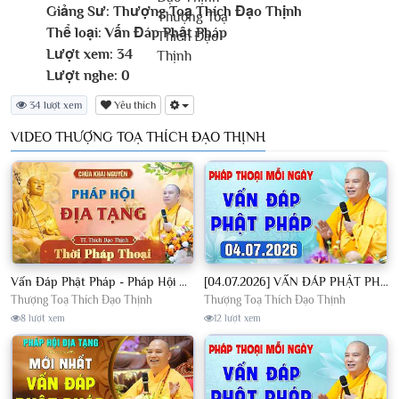
Giảng Sư:
Thượng Toạ Thích Đạo Thịnh
Thể loại:
Vấn Đáp Phật Pháp
Lượt xem:
34
Lượt nghe:
0
34 lượt xem
Yêu thích
VIDEO THƯỢNG TOẠ THÍCH ĐẠO THỊNH
Vấn Đáp Phật Pháp - Pháp Hội Địa Tạng Ngày 01/08/2026│TT. Thích Đạo Thịnh
[04.07.2026] VẤN ĐÁP PHẬT PHÁP - Nghe Thầy giảng Pháp mỗi ngày CÔNG ĐỨC VÔ LƯỢNG│TT. Thích Đạo Thịnh
Thượng Toạ Thích Đạo Thịnh
Thượng Toạ Thích Đạo Thịnh
8 lượt xem
12 lượt xem