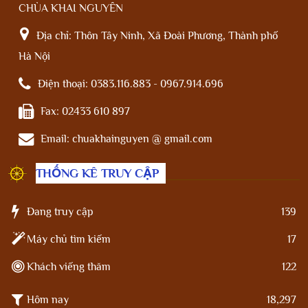
CHÙA KHAI NGUYÊN
Địa chỉ:
Thôn Tây Ninh, Xã Đoài Phương, Thành phố
Hà Nội
Điện thoại:
0383.116.883 - 0967.914.696
Fax:
02433 610 897
Email:
chuakhainguyen @ gmail.com
THỐNG KÊ TRUY CẬP
Đang truy cập
139
Máy chủ tìm kiếm
17
Khách viếng thăm
122
Hôm nay
18,297