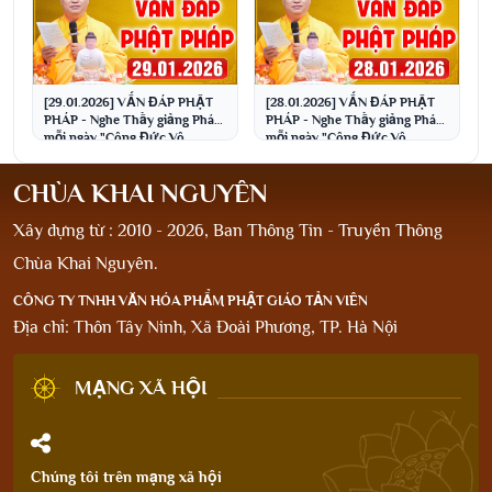
[29.01.2026] VẤN ĐÁP PHẬT
[28.01.2026] VẤN ĐÁP PHẬT
PHÁP - Nghe Thầy giảng Pháp
PHÁP - Nghe Thầy giảng Pháp
mỗi ngày "Công Đức Vô
mỗi ngày "Công Đức Vô
Lượng - Gia Đạo Bình An"
Lượng - Gia Đạo Bình An"
CHÙA KHAI NGUYÊN
Xây dựng từ : 2010 - 2026, Ban Thông Tin - Truyền Thông
Chùa Khai Nguyên.
CÔNG TY TNHH VĂN HÓA PHẨM PHẬT GIÁO TẢN VIÊN
Địa chỉ: Thôn Tây Ninh, Xã Đoài Phương, TP. Hà Nội
MẠNG XÃ HỘI
Chúng tôi trên mạng xã hội