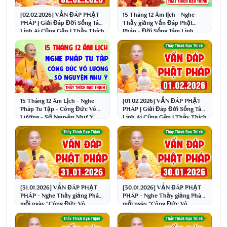
[02.02.2026] VẤN ĐÁP PHẬT
15 Tháng 12 Âm lịch - Nghe
PHÁP | Giải Đáp Đời Sống Tâm
Thầy giảng Vấn Đáp Phật
Linh Ai Cũng Gặp | Thầy Thích
Pháp - Đời Sống Tâm Linh
Đạo Thịnh
│Thầy Thích Đạo Thịnh
15 Tháng 12 Âm Lịch - Nghe
[01.02.2026] VẤN ĐÁP PHẬT
Pháp Tu Tập - Công Đức Vô
PHÁP | Giải Đáp Đời Sống Tâm
Lượng - Sở Nguyện Như Ý
Linh Ai Cũng Gặp | Thầy Thích
│Thầy Thích Đạo Thịnh
Đạo Thịnh
[31.01.2026] VẤN ĐÁP PHẬT
[30.01.2026] VẤN ĐÁP PHẬT
PHÁP - Nghe Thầy giảng Pháp
PHÁP - Nghe Thầy giảng Pháp
mỗi ngày "Công Đức Vô
mỗi ngày "Công Đức Vô
Lượng - Gia Đạo Bình An"
Lượng - Gia Đạo Bình An"