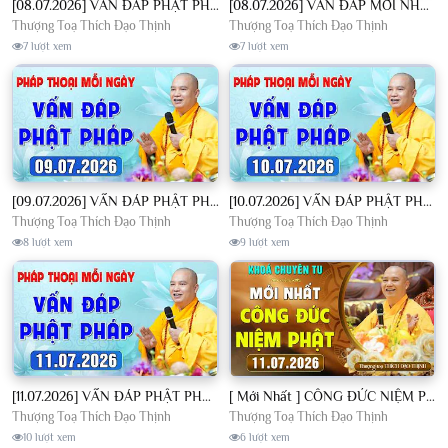
[08.07.2026] VẤN ĐÁP PHẬT PHÁP - Nghe Thầy giảng Pháp mỗi ngày CÔNG ĐỨC VÔ LƯỢNG│TT. Thích Đạo Thịnh
[08.07.2026] VẤN ĐÁP MỚI NHẤT - Pháp Hội Địa Tạng Chùa Khai Nguyên | TT. Thích Đạo Thịnh
Thượng Toạ Thích Đạo Thịnh
Thượng Toạ Thích Đạo Thịnh
7 lượt xem
7 lượt xem
[09.07.2026] VẤN ĐÁP PHẬT PHÁP - Nghe Thầy giảng Pháp mỗi ngày CÔNG ĐỨC VÔ LƯỢNG│TT. Thích Đạo Thịnh
[10.07.2026] VẤN ĐÁP PHẬT PHÁP - Nghe Thầy giảng Pháp mỗi ngày CÔNG ĐỨC VÔ LƯỢNG│TT. Thích Đạo Thịnh
Thượng Toạ Thích Đạo Thịnh
Thượng Toạ Thích Đạo Thịnh
8 lượt xem
9 lượt xem
[11.07.2026] VẤN ĐÁP PHẬT PHÁP - Nghe Thầy giảng Pháp mỗi ngày CÔNG ĐỨC VÔ LƯỢNG│TT. Thích Đạo Thịnh
[ Mới Nhất ] CÔNG ĐỨC NIỆM PHẬT - Khoá Chuyên Tu Chùa Khai Nguyên 11/07/2026 | TT. Thích Đạo Thịnh
Thượng Toạ Thích Đạo Thịnh
Thượng Toạ Thích Đạo Thịnh
10 lượt xem
6 lượt xem