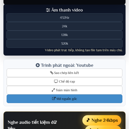
Âm thanh video
432Hz
24k
128k
320k
Video phát trực tiếp, không tạo file tạm trên máy chủ.
Trình phát ngoài: Youtube
Sao chép liên kết
Chế độ rạp
Toàn màn hình
Mở nguồn gốc
🎵 Nghe 24kbps
Nghe audio tiết kiệm dữ
liệu