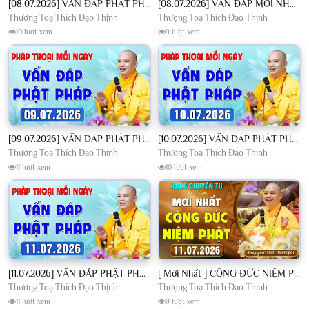
[08.07.2026] VẤN ĐÁP PHẬT PHÁP - Nghe Thầy giảng Pháp mỗi ngày CÔNG ĐỨC VÔ LƯỢNG│TT. Thích Đạo Thịnh
[08.07.2026] VẤN ĐÁP MỚI NHẤT - Pháp Hội Địa Tạng Chùa Khai Nguyên | TT. Thích Đạo Thịnh
Thượng Toạ Thích Đạo Thịnh
Thượng Toạ Thích Đạo Thịnh
10 lượt xem
9 lượt xem
[09.07.2026] VẤN ĐÁP PHẬT PHÁP - Nghe Thầy giảng Pháp mỗi ngày CÔNG ĐỨC VÔ LƯỢNG│TT. Thích Đạo Thịnh
[10.07.2026] VẤN ĐÁP PHẬT PHÁP - Nghe Thầy giảng Pháp mỗi ngày CÔNG ĐỨC VÔ LƯỢNG│TT. Thích Đạo Thịnh
Thượng Toạ Thích Đạo Thịnh
Thượng Toạ Thích Đạo Thịnh
11 lượt xem
10 lượt xem
[11.07.2026] VẤN ĐÁP PHẬT PHÁP - Nghe Thầy giảng Pháp mỗi ngày CÔNG ĐỨC VÔ LƯỢNG│TT. Thích Đạo Thịnh
[ Mới Nhất ] CÔNG ĐỨC NIỆM PHẬT - Khoá Chuyên Tu Chùa Khai Nguyên 11/07/2026 | TT. Thích Đạo Thịnh
Thượng Toạ Thích Đạo Thịnh
Thượng Toạ Thích Đạo Thịnh
11 lượt xem
9 lượt xem