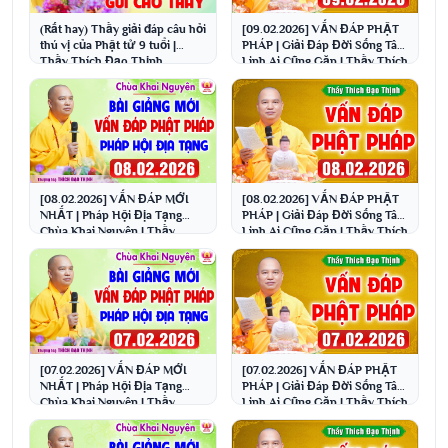
(Rất hay) Thầy giải đáp câu hỏi
[09.02.2026] VẤN ĐÁP PHẬT
thú vị của Phật tử 9 tuổi |
PHÁP | Giải Đáp Đời Sống Tâm
Thầy Thích Đạo Thịnh
Linh Ai Cũng Gặp | Thầy Thích
Đạo Thịnh
[08.02.2026] VẤN ĐÁP MỚI
[08.02.2026] VẤN ĐÁP PHẬT
NHẤT | Pháp Hội Địa Tạng
PHÁP | Giải Đáp Đời Sống Tâm
Chùa Khai Nguyên | Thầy
Linh Ai Cũng Gặp | Thầy Thích
Thích Đạo Thịnh
Đạo Thịnh
[07.02.2026] VẤN ĐÁP MỚI
[07.02.2026] VẤN ĐÁP PHẬT
NHẤT | Pháp Hội Địa Tạng
PHÁP | Giải Đáp Đời Sống Tâm
Chùa Khai Nguyên | Thầy
Linh Ai Cũng Gặp | Thầy Thích
Thích Đạo Thịnh
Đạo Thịnh