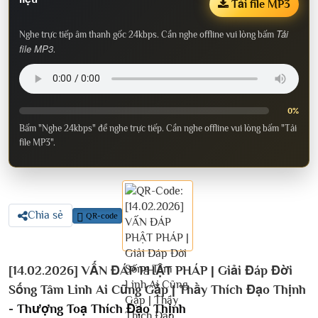
Tải file MP3
Tải
Nghe trực tiếp âm thanh gốc 24kbps. Cần nghe offline vui lòng bấm
file MP3
.
0%
Bấm "Nghe 24kbps" để nghe trực tiếp. Cần nghe offline vui lòng bấm "Tải
file MP3".
Chia sẻ
QR-code
[14.02.2026] VẤN ĐÁP PHẬT PHÁP | Giải Đáp Đời
Sống Tâm Linh Ai Cũng Gặp | Thầy Thích Đạo Thịnh
-
Thượng Toạ Thích Đạo Thịnh