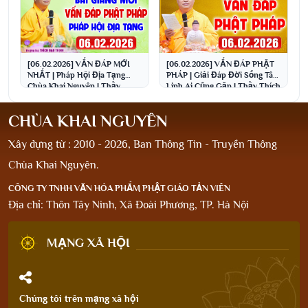
[06.02.2026] VẤN ĐÁP MỚI
[06.02.2026] VẤN ĐÁP PHẬT
NHẤT | Pháp Hội Địa Tạng
PHÁP | Giải Đáp Đời Sống Tâm
Chùa Khai Nguyên | Thầy
Linh Ai Cũng Gặp | Thầy Thích
Thích Đạo Thịnh
Đạo Thịnh
CHÙA KHAI NGUYÊN
Xây dựng từ : 2010 - 2026, Ban Thông Tin - Truyền Thông
Chùa Khai Nguyên.
CÔNG TY TNHH VĂN HÓA PHẨM PHẬT GIÁO TẢN VIÊN
Địa chỉ: Thôn Tây Ninh, Xã Đoài Phương, TP. Hà Nội
MẠNG XÃ HỘI
Chúng tôi trên mạng xã hội