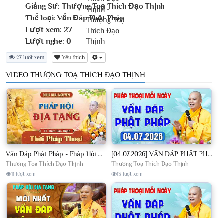
Giảng Sư:
Thượng Toạ Thích Đạo Thịnh
Thể loại:
Vấn Đáp Phật Pháp
Lượt xem:
27
Lượt nghe:
0
27 lượt xem
Yêu thích
VIDEO THƯỢNG TOẠ THÍCH ĐẠO THỊNH
Vấn Đáp Phật Pháp - Pháp Hội Địa Tạng Ngày 01/08/2026│TT. Thích Đạo Thịnh
[04.07.2026] VẤN ĐÁP PHẬT PHÁP - Nghe Thầy giảng Pháp mỗi ngày CÔNG ĐỨC VÔ LƯỢNG│TT. Thích Đạo Thịnh
Thượng Toạ Thích Đạo Thịnh
Thượng Toạ Thích Đạo Thịnh
11 lượt xem
13 lượt xem