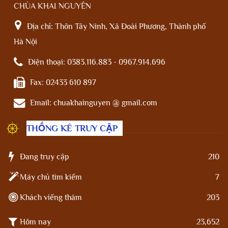
CHÙA KHAI NGUYÊN
Địa chỉ:
Thôn Tây Ninh, Xã Đoài Phương, Thành phố
Hà Nội
Điện thoại:
0383.116.883 - 0967.914.696
Fax:
02433 610 897
Email:
chuakhainguyen @ gmail.com
THỐNG KÊ TRUY CẬP
Đang truy cập
210
Máy chủ tìm kiếm
7
Khách viếng thăm
203
Hôm nay
23,652