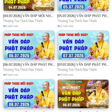
[04.07.2026] VẤN ĐÁP MỚI NHẤT - Pháp Hội Địa Tạng Chùa Khai Nguyên | TT. Thích Đạo Thịnh
[05.07.2026] VẤN ĐÁP PHẬT PHÁP - Nghe Thầy giảng Pháp mỗi ngày CÔNG ĐỨC VÔ LƯỢNG│TT. Thích Đạo Thịnh
Thượng Toạ Thích Đạo Thịnh
Thượng Toạ Thích Đạo Thịnh
11 lượt xem
12 lượt xem
[06.07.2026] VẤN ĐÁP PHẬT PHÁP - Nghe Thầy giảng Pháp mỗi ngày CÔNG ĐỨC VÔ LƯỢNG│TT. Thích Đạo Thịnh
[07.07.2026] VẤN ĐÁP PHẬT PHÁP - Nghe Thầy giảng Pháp mỗi ngày CÔNG ĐỨC VÔ LƯỢNG│TT. Thích Đạo Thịnh
Thượng Toạ Thích Đạo Thịnh
Thượng Toạ Thích Đạo Thịnh
11 lượt xem
10 lượt xem