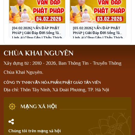
[04.02.2026] VẤN ĐÁP PHẬT
[03.02.2026] VẤN ĐÁP PHẬT
PHÁP | Giải Đáp Đời Sống Tâm
PHÁP | Giải Đáp Đời Sống Tâm
Linh Ai Cũng Gặp | Thầy Thích
Linh Ai Cũng Gặp | Thầy Thích
Đạo Thịnh
Đạo Thịnh
CHÙA KHAI NGUYÊN
Xây dựng từ : 2010 - 2026, Ban Thông Tin - Truyền Thông
Chùa Khai Nguyên.
CÔNG TY TNHH VĂN HÓA PHẨM PHẬT GIÁO TẢN VIÊN
Địa chỉ: Thôn Tây Ninh, Xã Đoài Phương, TP. Hà Nội
MẠNG XÃ HỘI
Chúng tôi trên mạng xã hội