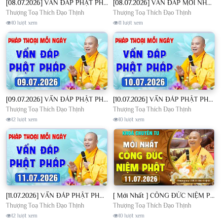
[08.07.2026] VẤN ĐÁP PHẬT PHÁP - Nghe Thầy giảng Pháp mỗi ngày CÔNG ĐỨC VÔ LƯỢNG│TT. Thích Đạo Thịnh
[08.07.2026] VẤN ĐÁP MỚI NHẤT - Pháp Hội Địa Tạng Chùa Khai Nguyên | TT. Thích Đạo Thịnh
Thượng Toạ Thích Đạo Thịnh
Thượng Toạ Thích Đạo Thịnh
10 lượt xem
11 lượt xem
[09.07.2026] VẤN ĐÁP PHẬT PHÁP - Nghe Thầy giảng Pháp mỗi ngày CÔNG ĐỨC VÔ LƯỢNG│TT. Thích Đạo Thịnh
[10.07.2026] VẤN ĐÁP PHẬT PHÁP - Nghe Thầy giảng Pháp mỗi ngày CÔNG ĐỨC VÔ LƯỢNG│TT. Thích Đạo Thịnh
Thượng Toạ Thích Đạo Thịnh
Thượng Toạ Thích Đạo Thịnh
12 lượt xem
10 lượt xem
[11.07.2026] VẤN ĐÁP PHẬT PHÁP - Nghe Thầy giảng Pháp mỗi ngày CÔNG ĐỨC VÔ LƯỢNG│TT. Thích Đạo Thịnh
[ Mới Nhất ] CÔNG ĐỨC NIỆM PHẬT - Khoá Chuyên Tu Chùa Khai Nguyên 11/07/2026 | TT. Thích Đạo Thịnh
Thượng Toạ Thích Đạo Thịnh
Thượng Toạ Thích Đạo Thịnh
12 lượt xem
10 lượt xem