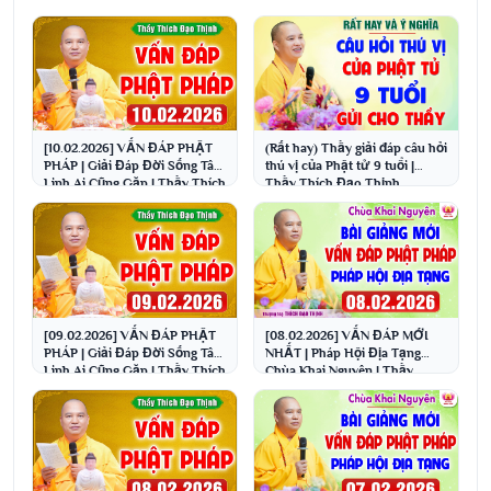
[10.02.2026] VẤN ĐÁP PHẬT
(Rất hay) Thầy giải đáp câu hỏi
PHÁP | Giải Đáp Đời Sống Tâm
thú vị của Phật tử 9 tuổi |
Linh Ai Cũng Gặp | Thầy Thích
Thầy Thích Đạo Thịnh
Đạo Thịnh
[09.02.2026] VẤN ĐÁP PHẬT
[08.02.2026] VẤN ĐÁP MỚI
PHÁP | Giải Đáp Đời Sống Tâm
NHẤT | Pháp Hội Địa Tạng
Linh Ai Cũng Gặp | Thầy Thích
Chùa Khai Nguyên | Thầy
Đạo Thịnh
Thích Đạo Thịnh