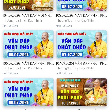
[04.07.2026] VẤN ĐÁP MỚI NHẤT - Pháp Hội Địa Tạng Chùa Khai Nguyên | TT. Thích Đạo Thịnh
[05.07.2026] VẤN ĐÁP PHẬT PHÁP - Nghe Thầy giảng Pháp mỗi ngày CÔNG ĐỨC VÔ LƯỢNG│TT. Thích Đạo Thịnh
Thượng Toạ Thích Đạo Thịnh
Thượng Toạ Thích Đạo Thịnh
11 lượt xem
15 lượt xem
[06.07.2026] VẤN ĐÁP PHẬT PHÁP - Nghe Thầy giảng Pháp mỗi ngày CÔNG ĐỨC VÔ LƯỢNG│TT. Thích Đạo Thịnh
[07.07.2026] VẤN ĐÁP PHẬT PHÁP - Nghe Thầy giảng Pháp mỗi ngày CÔNG ĐỨC VÔ LƯỢNG│TT. Thích Đạo Thịnh
Thượng Toạ Thích Đạo Thịnh
Thượng Toạ Thích Đạo Thịnh
11 lượt xem
12 lượt xem