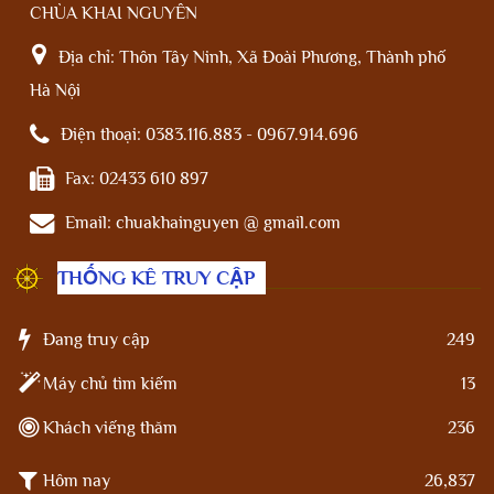
CHÙA KHAI NGUYÊN
Địa chỉ:
Thôn Tây Ninh, Xã Đoài Phương, Thành phố
Hà Nội
Điện thoại:
0383.116.883 - 0967.914.696
Fax:
02433 610 897
Email:
chuakhainguyen @ gmail.com
THỐNG KÊ TRUY CẬP
Đang truy cập
249
Máy chủ tìm kiếm
13
Khách viếng thăm
236
Hôm nay
26,837