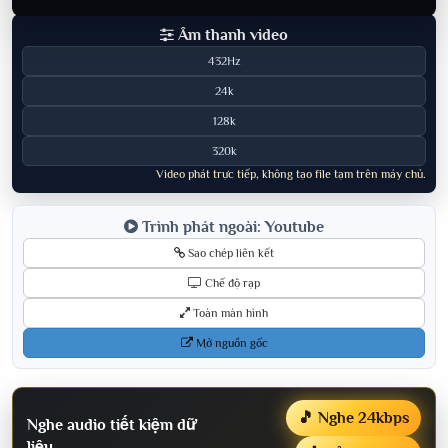
Âm thanh video
432Hz
24k
128k
320k
Video phát trực tiếp, không tạo file tạm trên máy chủ.
Trình phát ngoài: Youtube
Sao chép liên kết
Chế độ rạp
Toàn màn hình
Mở nguồn gốc
🎵 Nghe 24kbps
Nghe audio tiết kiệm dữ
liệu