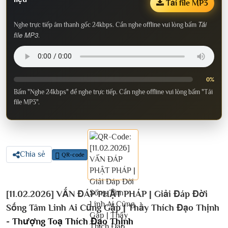
Tải file MP3
Tải
Nghe trực tiếp âm thanh gốc 24kbps. Cần nghe offline vui lòng bấm
file MP3
.
0%
Bấm "Nghe 24kbps" để nghe trực tiếp. Cần nghe offline vui lòng bấm "Tải
file MP3".
Chia sẻ
QR-code
[11.02.2026] VẤN ĐÁP PHẬT PHÁP | Giải Đáp Đời
Sống Tâm Linh Ai Cũng Gặp | Thầy Thích Đạo Thịnh
-
Thượng Toạ Thích Đạo Thịnh