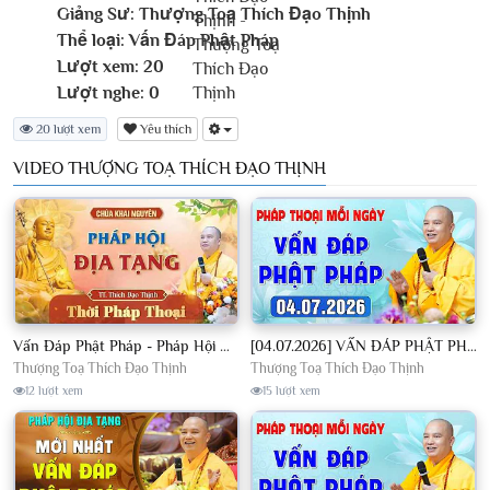
Giảng Sư:
Thượng Toạ Thích Đạo Thịnh
Thể loại:
Vấn Đáp Phật Pháp
Lượt xem:
20
Lượt nghe:
0
20 lượt xem
Yêu thích
VIDEO THƯỢNG TOẠ THÍCH ĐẠO THỊNH
Vấn Đáp Phật Pháp - Pháp Hội Địa Tạng Ngày 01/08/2026│TT. Thích Đạo Thịnh
[04.07.2026] VẤN ĐÁP PHẬT PHÁP - Nghe Thầy giảng Pháp mỗi ngày CÔNG ĐỨC VÔ LƯỢNG│TT. Thích Đạo Thịnh
Thượng Toạ Thích Đạo Thịnh
Thượng Toạ Thích Đạo Thịnh
12 lượt xem
15 lượt xem