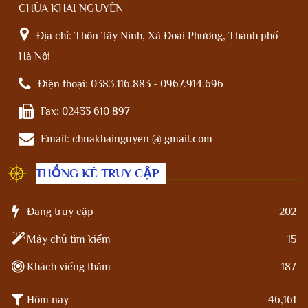
CHÙA KHAI NGUYÊN
Địa chỉ:
Thôn Tây Ninh, Xã Đoài Phương, Thành phố
Hà Nội
Điện thoại:
0383.116.883 - 0967.914.696
Fax:
02433 610 897
Email:
chuakhainguyen @ gmail.com
THỐNG KÊ TRUY CẬP
Đang truy cập
202
Máy chủ tìm kiếm
15
Khách viếng thăm
187
Hôm nay
46,161