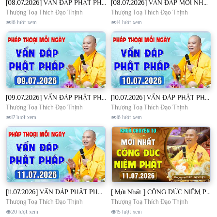
[08.07.2026] VẤN ĐÁP PHẬT PHÁP - Nghe Thầy giảng Pháp mỗi ngày CÔNG ĐỨC VÔ LƯỢNG│TT. Thích Đạo Thịnh
[08.07.2026] VẤN ĐÁP MỚI NHẤT - Pháp Hội Địa Tạng Chùa Khai Nguyên | TT. Thích Đạo Thịnh
Thượng Toạ Thích Đạo Thịnh
Thượng Toạ Thích Đạo Thịnh
16 lượt xem
14 lượt xem
[09.07.2026] VẤN ĐÁP PHẬT PHÁP - Nghe Thầy giảng Pháp mỗi ngày CÔNG ĐỨC VÔ LƯỢNG│TT. Thích Đạo Thịnh
[10.07.2026] VẤN ĐÁP PHẬT PHÁP - Nghe Thầy giảng Pháp mỗi ngày CÔNG ĐỨC VÔ LƯỢNG│TT. Thích Đạo Thịnh
Thượng Toạ Thích Đạo Thịnh
Thượng Toạ Thích Đạo Thịnh
17 lượt xem
16 lượt xem
[11.07.2026] VẤN ĐÁP PHẬT PHÁP - Nghe Thầy giảng Pháp mỗi ngày CÔNG ĐỨC VÔ LƯỢNG│TT. Thích Đạo Thịnh
[ Mới Nhất ] CÔNG ĐỨC NIỆM PHẬT - Khoá Chuyên Tu Chùa Khai Nguyên 11/07/2026 | TT. Thích Đạo Thịnh
Thượng Toạ Thích Đạo Thịnh
Thượng Toạ Thích Đạo Thịnh
20 lượt xem
15 lượt xem