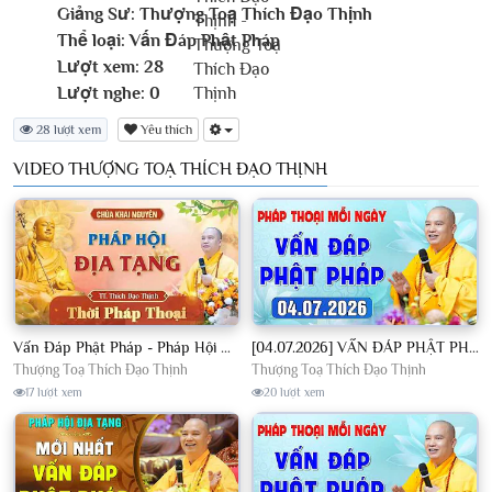
Giảng Sư:
Thượng Toạ Thích Đạo Thịnh
Thể loại:
Vấn Đáp Phật Pháp
Lượt xem:
28
Lượt nghe:
0
28 lượt xem
Yêu thích
VIDEO THƯỢNG TOẠ THÍCH ĐẠO THỊNH
Vấn Đáp Phật Pháp - Pháp Hội Địa Tạng Ngày 01/08/2026│TT. Thích Đạo Thịnh
[04.07.2026] VẤN ĐÁP PHẬT PHÁP - Nghe Thầy giảng Pháp mỗi ngày CÔNG ĐỨC VÔ LƯỢNG│TT. Thích Đạo Thịnh
Thượng Toạ Thích Đạo Thịnh
Thượng Toạ Thích Đạo Thịnh
17 lượt xem
20 lượt xem