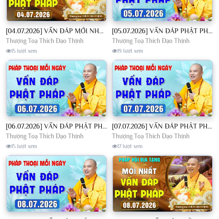
[04.07.2026] VẤN ĐÁP MỚI NHẤT - Pháp Hội Địa Tạng Chùa Khai Nguyên | TT. Thích Đạo Thịnh
[05.07.2026] VẤN ĐÁP PHẬT PHÁP - Nghe Thầy giảng Pháp mỗi ngày CÔNG ĐỨC VÔ LƯỢNG│TT. Thích Đạo Thịnh
Thượng Toạ Thích Đạo Thịnh
Thượng Toạ Thích Đạo Thịnh
15 lượt xem
19 lượt xem
[06.07.2026] VẤN ĐÁP PHẬT PHÁP - Nghe Thầy giảng Pháp mỗi ngày CÔNG ĐỨC VÔ LƯỢNG│TT. Thích Đạo Thịnh
[07.07.2026] VẤN ĐÁP PHẬT PHÁP - Nghe Thầy giảng Pháp mỗi ngày CÔNG ĐỨC VÔ LƯỢNG│TT. Thích Đạo Thịnh
Thượng Toạ Thích Đạo Thịnh
Thượng Toạ Thích Đạo Thịnh
15 lượt xem
17 lượt xem