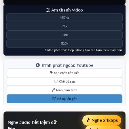
Âm thanh video
432Hz
24k
128k
320k
Video phát trực tiếp, không tạo file tạm trên máy chủ.
Trình phát ngoài: Youtube
Sao chép liên kết
Chế độ rạp
Toàn màn hình
Mở nguồn gốc
🎵 Nghe 24kbps
Nghe audio tiết kiệm dữ
liệu