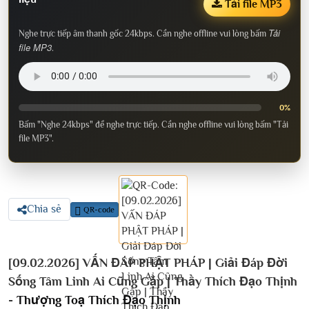
Tải file MP3
Tải
Nghe trực tiếp âm thanh gốc 24kbps. Cần nghe offline vui lòng bấm
file MP3
.
0%
Bấm "Nghe 24kbps" để nghe trực tiếp. Cần nghe offline vui lòng bấm "Tải
file MP3".
Chia sẻ
QR-code
[09.02.2026] VẤN ĐÁP PHẬT PHÁP | Giải Đáp Đời
Sống Tâm Linh Ai Cũng Gặp | Thầy Thích Đạo Thịnh
-
Thượng Toạ Thích Đạo Thịnh