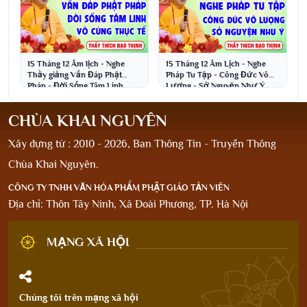
15 Tháng 12 Âm lịch - Nghe
15 Tháng 12 Âm Lịch - Nghe
Thầy giảng Vấn Đáp Phật
Pháp Tu Tập - Công Đức Vô
Pháp - Đời Sống Tâm Linh
Lượng - Sở Nguyện Như Ý
│Thầy Thích Đạo Thịnh
│Thầy Thích Đạo Thịnh
CHÙA KHAI NGUYÊN
Xây dựng từ : 2010 - 2026, Ban Thông Tin - Truyền Thông
Chùa Khai Nguyên.
CÔNG TY TNHH VĂN HÓA PHẨM PHẬT GIÁO TẢN VIÊN
Địa chỉ: Thôn Tây Ninh, Xã Đoài Phương, TP. Hà Nội
MẠNG XÃ HỘI
Chúng tôi trên mạng xã hội