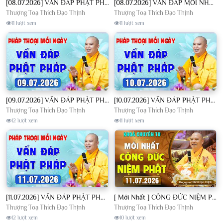
[08.07.2026] VẤN ĐÁP PHẬT PHÁP - Nghe Thầy giảng Pháp mỗi ngày CÔNG ĐỨC VÔ LƯỢNG│TT. Thích Đạo Thịnh
[08.07.2026] VẤN ĐÁP MỚI NHẤT - Pháp Hội Địa Tạng Chùa Khai Nguyên | TT. Thích Đạo Thịnh
Thượng Toạ Thích Đạo Thịnh
Thượng Toạ Thích Đạo Thịnh
11 lượt xem
11 lượt xem
[09.07.2026] VẤN ĐÁP PHẬT PHÁP - Nghe Thầy giảng Pháp mỗi ngày CÔNG ĐỨC VÔ LƯỢNG│TT. Thích Đạo Thịnh
[10.07.2026] VẤN ĐÁP PHẬT PHÁP - Nghe Thầy giảng Pháp mỗi ngày CÔNG ĐỨC VÔ LƯỢNG│TT. Thích Đạo Thịnh
Thượng Toạ Thích Đạo Thịnh
Thượng Toạ Thích Đạo Thịnh
12 lượt xem
11 lượt xem
[11.07.2026] VẤN ĐÁP PHẬT PHÁP - Nghe Thầy giảng Pháp mỗi ngày CÔNG ĐỨC VÔ LƯỢNG│TT. Thích Đạo Thịnh
[ Mới Nhất ] CÔNG ĐỨC NIỆM PHẬT - Khoá Chuyên Tu Chùa Khai Nguyên 11/07/2026 | TT. Thích Đạo Thịnh
Thượng Toạ Thích Đạo Thịnh
Thượng Toạ Thích Đạo Thịnh
12 lượt xem
10 lượt xem