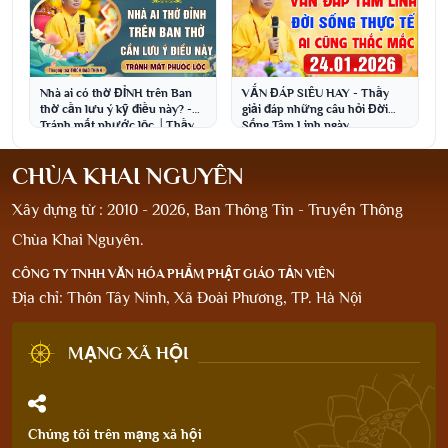
Nhà ai có thờ ĐỈNH trên Ban
VẤN ĐÁP SIÊU HAY - Thầy
thờ cần lưu ý kỹ điều này? -
giải đáp những câu hỏi Đời
Tránh mất phước lộc │Thầy
Sống Tâm Linh ngày
Thích Đạo Thịnh
24.1.2026│Thầy Thích Đạo
Thịnh
CHÙA KHAI NGUYÊN
Xây dựng từ : 2010 - 2026, Ban Thông Tin - Truyền Thông
Chùa Khai Nguyên.
CÔNG TY TNHH VĂN HÓA PHẨM PHẬT GIÁO TẢN VIÊN
Địa chỉ: Thôn Tây Ninh, Xã Đoài Phương, TP. Hà Nội
MẠNG XÃ HỘI
Chúng tôi trên mạng xã hội