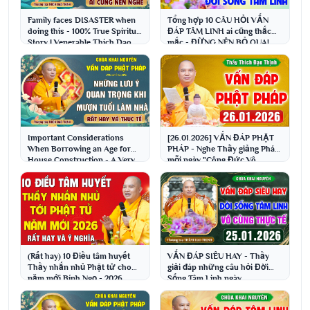
Family faces DISASTER when
Tổng hợp 10 CÂU HỎI VẤN
doing this - 100% True Spiritual
ĐÁP TÂM LINH ai cũng thắc
Story | Venerable Thich Dao
mắc - ĐỪNG NÊN BỎ QUA!
Thinh
│Thầy Thích Đạo Thịnh
Important Considerations
[26.01.2026] VẤN ĐÁP PHẬT
When Borrowing an Age for
PHÁP - Nghe Thầy giảng Pháp
House Construction - A Very
mỗi ngày "Công Đức Vô
Practical Question...
Lượng - Gia Đạo Bình An"
(Rất hay) 10 Điều tâm huyết
VẤN ĐÁP SIÊU HAY - Thầy
Thầy nhắn nhủ Phật tử cho
giải đáp những câu hỏi Đời
năm mới Bính Ngọ - 2026
Sống Tâm Linh ngày
│Thầy Thích Đạo Thịnh
25.1.2026│Thầy Thích Đạo
Thịnh