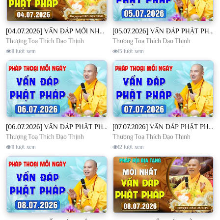
[04.07.2026] VẤN ĐÁP MỚI NHẤT - Pháp Hội Địa Tạng Chùa Khai Nguyên | TT. Thích Đạo Thịnh
[05.07.2026] VẤN ĐÁP PHẬT PHÁP - Nghe Thầy giảng Pháp mỗi ngày CÔNG ĐỨC VÔ LƯỢNG│TT. Thích Đạo Thịnh
Thượng Toạ Thích Đạo Thịnh
Thượng Toạ Thích Đạo Thịnh
11 lượt xem
15 lượt xem
[06.07.2026] VẤN ĐÁP PHẬT PHÁP - Nghe Thầy giảng Pháp mỗi ngày CÔNG ĐỨC VÔ LƯỢNG│TT. Thích Đạo Thịnh
[07.07.2026] VẤN ĐÁP PHẬT PHÁP - Nghe Thầy giảng Pháp mỗi ngày CÔNG ĐỨC VÔ LƯỢNG│TT. Thích Đạo Thịnh
Thượng Toạ Thích Đạo Thịnh
Thượng Toạ Thích Đạo Thịnh
11 lượt xem
12 lượt xem