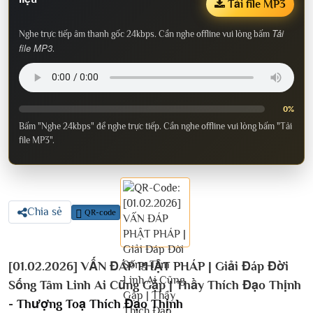
Tải file MP3
Tải
Nghe trực tiếp âm thanh gốc 24kbps. Cần nghe offline vui lòng bấm
file MP3
.
0%
Bấm "Nghe 24kbps" để nghe trực tiếp. Cần nghe offline vui lòng bấm "Tải
file MP3".
Chia sẻ
QR-code
[01.02.2026] VẤN ĐÁP PHẬT PHÁP | Giải Đáp Đời
Sống Tâm Linh Ai Cũng Gặp | Thầy Thích Đạo Thịnh
-
Thượng Toạ Thích Đạo Thịnh