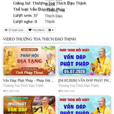
Giảng Sư:
Thượng Toạ Thích Đạo Thịnh
Thể loại:
Vấn Đáp Phật Pháp
Lượt xem:
37
Lượt nghe:
0
37 lượt xem
Yêu thích
VIDEO THƯỢNG TOẠ THÍCH ĐẠO THỊNH
Vấn Đáp Phật Pháp - Pháp Hội Địa Tạng Ngày 01/08/2026│TT. Thích Đạo Thịnh
[04.07.2026] VẤN ĐÁP PHẬT PHÁP - Nghe Thầy giảng Pháp mỗi ngày CÔNG ĐỨC VÔ LƯỢNG│TT. Thích Đạo Thịnh
Thượng Toạ Thích Đạo Thịnh
Thượng Toạ Thích Đạo Thịnh
12 lượt xem
16 lượt xem