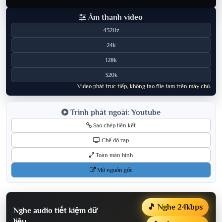
Âm thanh video
432Hz
24k
128k
320k
Video phát trực tiếp, không tạo file tạm trên máy chủ.
Trình phát ngoài: Youtube
Sao chép liên kết
Chế độ rạp
Toàn màn hình
Mở nguồn gốc
🎵 Nghe 24kbps
Nghe audio tiết kiệm dữ
liệu