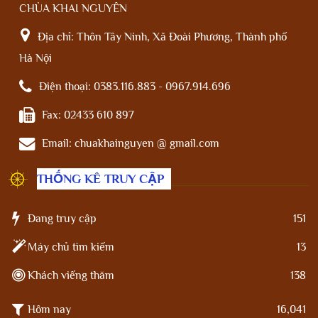
CHÙA KHAI NGUYÊN
Địa chỉ:
Thôn Tây Ninh, Xã Đoài Phương, Thành phố
Hà Nội
Điện thoại:
0383.116.883 - 0967.914.696
Fax:
02433 610 897
Email:
chuakhainguyen @ gmail.com
THỐNG KÊ TRUY CẬP
Đang truy cập
151
Máy chủ tìm kiếm
13
Khách viếng thăm
138
Hôm nay
16,041