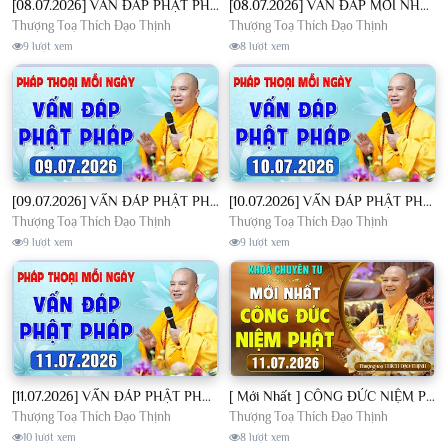
[08.07.2026] VẤN ĐÁP PHẬT PHÁP - Nghe Thầy giảng Pháp mỗi ngày CÔNG ĐỨC VÔ LƯỢNG│TT. Thích Đạo Thịnh
[08.07.2026] VẤN ĐÁP MỚI NHẤT - Pháp Hội Địa Tạng Chùa Khai Nguyên | TT. Thích Đạo Thịnh
Thượng Toạ Thích Đạo Thịnh
Thượng Toạ Thích Đạo Thịnh
9 lượt xem
8 lượt xem
[09.07.2026] VẤN ĐÁP PHẬT PHÁP - Nghe Thầy giảng Pháp mỗi ngày CÔNG ĐỨC VÔ LƯỢNG│TT. Thích Đạo Thịnh
[10.07.2026] VẤN ĐÁP PHẬT PHÁP - Nghe Thầy giảng Pháp mỗi ngày CÔNG ĐỨC VÔ LƯỢNG│TT. Thích Đạo Thịnh
Thượng Toạ Thích Đạo Thịnh
Thượng Toạ Thích Đạo Thịnh
9 lượt xem
9 lượt xem
[11.07.2026] VẤN ĐÁP PHẬT PHÁP - Nghe Thầy giảng Pháp mỗi ngày CÔNG ĐỨC VÔ LƯỢNG│TT. Thích Đạo Thịnh
[ Mới Nhất ] CÔNG ĐỨC NIỆM PHẬT - Khoá Chuyên Tu Chùa Khai Nguyên 11/07/2026 | TT. Thích Đạo Thịnh
Thượng Toạ Thích Đạo Thịnh
Thượng Toạ Thích Đạo Thịnh
10 lượt xem
8 lượt xem