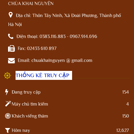
CHÙA KHAI NGUYÊN
Địa chỉ:
Thôn Tây Ninh, Xã Đoài Phương, Thành phố
Hà Nội
Điện thoại:
0383.116.883 - 0967.914.696
Fax:
02433 610 897
Email:
chuakhainguyen @ gmail.com
THỐNG KÊ TRUY CẬP
Đang truy cập
154
Máy chủ tìm kiếm
4
Khách viếng thăm
150
Hôm nay
12,627