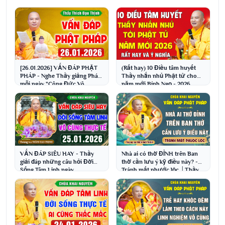
[26.01.2026] VẤN ĐÁP PHẬT
(Rất hay) 10 Điều tâm huyết
PHÁP - Nghe Thầy giảng Pháp
Thầy nhắn nhủ Phật tử cho
mỗi ngày "Công Đức Vô
năm mới Bính Ngọ - 2026
Lượng - Gia Đạo Bình An"
│Thầy Thích Đạo Thịnh
VẤN ĐÁP SIÊU HAY - Thầy
Nhà ai có thờ ĐỈNH trên Ban
giải đáp những câu hỏi Đời
thờ cần lưu ý kỹ điều này? -
Sống Tâm Linh ngày
Tránh mất phước lộc │Thầy
25.1.2026│Thầy Thích Đạo
Thích Đạo Thịnh
Thịnh