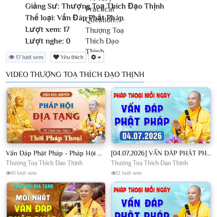
Giảng Sư:
Thượng Toạ Thích Đạo Thịnh
Thể loại:
Vấn Đáp Phật Pháp
Lượt xem:
17
Lượt nghe:
0
17 lượt xem
Yêu thích
VIDEO THƯỢNG TOẠ THÍCH ĐẠO THỊNH
Vấn Đáp Phật Pháp - Pháp Hội Địa Tạng Ngày 01/08/2026│TT. Thích Đạo Thịnh
[04.07.2026] VẤN ĐÁP PHẬT PHÁP - Nghe Thầy giảng Pháp mỗi ngày CÔNG ĐỨC VÔ LƯỢNG│TT. Thích Đạo Thịnh
Thượng Toạ Thích Đạo Thịnh
Thượng Toạ Thích Đạo Thịnh
10 lượt xem
12 lượt xem