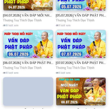
[04.07.2026] VẤN ĐÁP MỚI NHẤT - Pháp Hội Địa Tạng Chùa Khai Nguyên | TT. Thích Đạo Thịnh
[05.07.2026] VẤN ĐÁP PHẬT PHÁP - Nghe Thầy giảng Pháp mỗi ngày CÔNG ĐỨC VÔ LƯỢNG│TT. Thích Đạo Thịnh
Thượng Toạ Thích Đạo Thịnh
Thượng Toạ Thích Đạo Thịnh
10 lượt xem
11 lượt xem
[06.07.2026] VẤN ĐÁP PHẬT PHÁP - Nghe Thầy giảng Pháp mỗi ngày CÔNG ĐỨC VÔ LƯỢNG│TT. Thích Đạo Thịnh
[07.07.2026] VẤN ĐÁP PHẬT PHÁP - Nghe Thầy giảng Pháp mỗi ngày CÔNG ĐỨC VÔ LƯỢNG│TT. Thích Đạo Thịnh
Thượng Toạ Thích Đạo Thịnh
Thượng Toạ Thích Đạo Thịnh
10 lượt xem
8 lượt xem