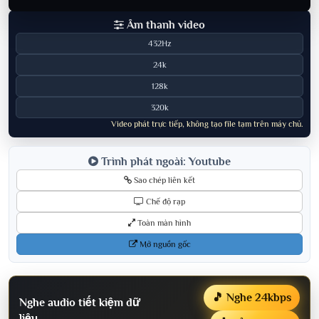
Âm thanh video
432Hz
24k
128k
320k
Video phát trực tiếp, không tạo file tạm trên máy chủ.
Trình phát ngoài: Youtube
Sao chép liên kết
Chế độ rạp
Toàn màn hình
Mở nguồn gốc
🎵 Nghe 24kbps
Nghe audio tiết kiệm dữ
liệu