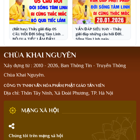
(Rất hay) Thầy giải đáp 05
VẤN ĐÁP SIÊU HAY - Thầy
CÂU HỎI Đời Sống Tâm Linh -
giải đáp những câu hỏi Đời
BỎ QUA TIẾC LẮM ĐẤY!
Sống Tâm Linh ngày
│Thầy Thích Đạo Thịnh
19.1.2026│Thầy Thích Đạo
Thịnh
CHÙA KHAI NGUYÊN
Xây dựng từ : 2010 - 2026, Ban Thông Tin - Truyền Thông
Chùa Khai Nguyên.
CÔNG TY TNHH VĂN HÓA PHẨM PHẬT GIÁO TẢN VIÊN
Địa chỉ: Thôn Tây Ninh, Xã Đoài Phương, TP. Hà Nội
MẠNG XÃ HỘI
Chúng tôi trên mạng xã hội