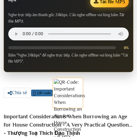
Tải file MP3
Tải
Nghe trực tiếp âm thanh gốc 24kbps. Cần nghe offline vui lòng bấm
file MP3
.
0%
Bấm "Nghe 24kbps" để nghe trực tiếp. Cần nghe offline vui lòng bấm "Tải
file MP3".
Chia sẻ
QR-code
Important Considerations When Borrowing an Age
for House Construction - A Very Practical Question...
-
Thượng Toạ Thích Đạo Thịnh