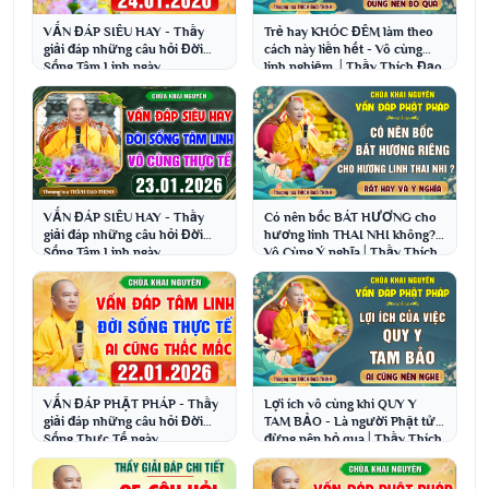
VẤN ĐÁP SIÊU HAY - Thầy
Trẻ hay KHÓC ĐÊM làm theo
giải đáp những câu hỏi Đời
cách này liền hết - Vô cùng
Sống Tâm Linh ngày
linh nghiệm │Thầy Thích Đạo
24.1.2026│Thầy Thích Đạo
Thịnh
Thịnh
VẤN ĐÁP SIÊU HAY - Thầy
Có nên bốc BÁT HƯƠNG cho
giải đáp những câu hỏi Đời
hương linh THAI NHI không?
Sống Tâm Linh ngày
Vô Cùng Ý nghĩa│Thầy Thích
23.1.2026│Thầy Thích Đạo
Đạo Thịnh
Thịnh
VẤN ĐÁP PHẬT PHÁP - Thầy
Lợi ích vô cùng khi QUY Y
giải đáp những câu hỏi Đời
TAM BẢO - Là người Phật tử
Sống Thực Tế ngày
đừng nên bỏ qua│Thầy Thích
22.1.2026│Thầy Thích Đạo
Đạo Thịnh
Thịnh