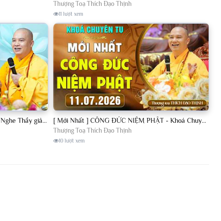
Thượng Toạ Thích Đạo Thịnh
11 lượt xem
[11.07.2026] VẤN ĐÁP PHẬT PHÁP - Nghe Thầy giảng Pháp mỗi ngày CÔNG ĐỨC VÔ LƯỢNG│TT. Thích Đạo Thịnh
[ Mới Nhất ] CÔNG ĐỨC NIỆM PHẬT - Khoá Chuyên Tu Chùa Khai Nguyên 11/07/2026 | TT. Thích Đạo Thịnh
Thượng Toạ Thích Đạo Thịnh
10 lượt xem