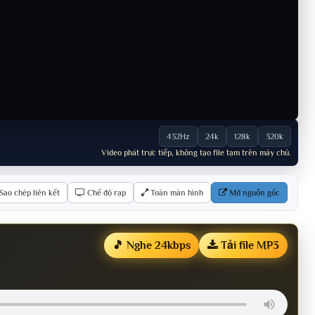
432Hz
24k
128k
320k
Video phát trực tiếp, không tạo file tạm trên máy chủ.
Sao chép liên kết
Chế độ rạp
Toàn màn hình
Mở nguồn gốc
🎵 Nghe 24kbps
Tải file MP3