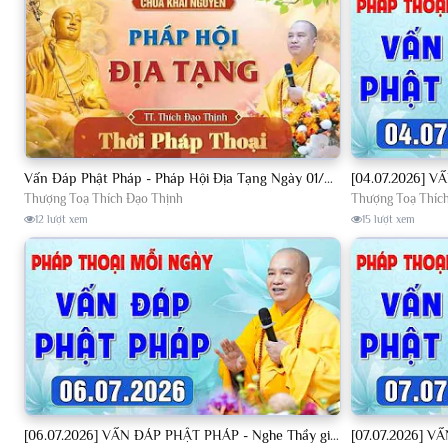
Vấn Đáp Phật Pháp - Pháp Hội Địa Tạng Ngày 01/08/2026│TT. Thích Đạo Thịnh
Thượng Toạ Thích Đạo Thịnh
Thượng Toạ Thíc
12 lượt xem
15 lượt xem
[06.07.2026] VẤN ĐÁP PHẬT PHÁP - Nghe Thầy giảng Pháp mỗi ngày CÔNG ĐỨC VÔ LƯỢNG│TT. Thích Đạo Thịnh