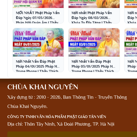
MỚI NHẤT Phật Pháp Vấn
Mới nhất Phật Pháp Vấn
Mới n
Đáp Ngày 07/03/2026
Đáp Ngày 08/02/2026
Đáp N
Pháp Hội Quán Âm | Thầy
Khóa Tu Địa Tạng | Thầy
Khóa 
Thích Đạo Thịnh
Thích Đạo Thịnh
Thích
Mới Nhất Vấn Đáp Phật
Mới Nhất Vấn Đáp Phật
Mới N
Pháp 04/01/2025 Pháp Hội
Pháp 03/01/2025 Pháp Hội
Pháp 02
Trung Phong | Thầy Thích
Trung Phong | Thầy Thích
Trung
Đạo Thịnh
Đạo Thịnh
Đạo 
CHÙA KHAI NGUYÊN
Xây dựng từ : 2010 - 2026, Ban Thông Tin - Truyền Thông
Chùa Khai Nguyên.
CÔNG TY TNHH VĂN HÓA PHẨM PHẬT GIÁO TẢN VIÊN
Địa chỉ: Thôn Tây Ninh, Xã Đoài Phương, TP. Hà Nội