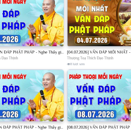
[04.07.2026] VẤN ĐÁP PHẬT PHÁP - Nghe Thầy giảng Pháp mỗi ngày CÔNG ĐỨC VÔ LƯỢNG│TT. Thích Đạo Thịnh
h Đạo Thịnh
Thượng Toạ Thích Đạo Thịnh
11 lượt xem
[07.07.2026] VẤN ĐÁP PHẬT PHÁP - Nghe Thầy giảng Pháp mỗi ngày CÔNG ĐỨC VÔ LƯỢNG│TT. Thích Đạo Thịnh