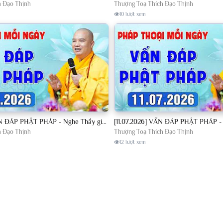
h Đạo Thịnh
Thượng Toạ Thích Đạo Thịnh
10 lượt xem
[10.07.2026] VẤN ĐÁP PHẬT PHÁP - Nghe Thầy giảng Pháp mỗi ngày CÔNG ĐỨC VÔ LƯỢNG│TT. Thích Đạo Thịnh
h Đạo Thịnh
Thượng Toạ Thích Đạo Thịnh
12 lượt xem