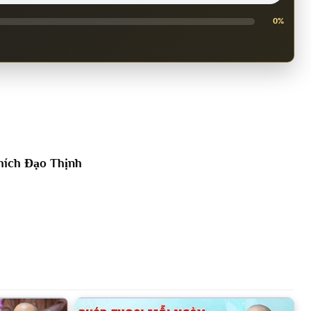
0%
hích Đạo Thịnh