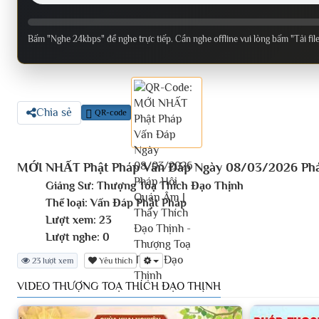
Bấm "Nghe 24kbps" để nghe trực tiếp. Cần nghe offline vui lòng bấm "Tải fil
Chia sẻ
QR-code
MỚI NHẤT Phật Pháp Vấn Đáp Ngày 08/03/2026 Phá
Giảng Sư:
Thượng Toạ Thích Đạo Thịnh
Thể loại:
Vấn Đáp Phật Pháp
Lượt xem:
23
Lượt nghe:
0
23 lượt xem
Yêu thích
VIDEO THƯỢNG TOẠ THÍCH ĐẠO THỊNH