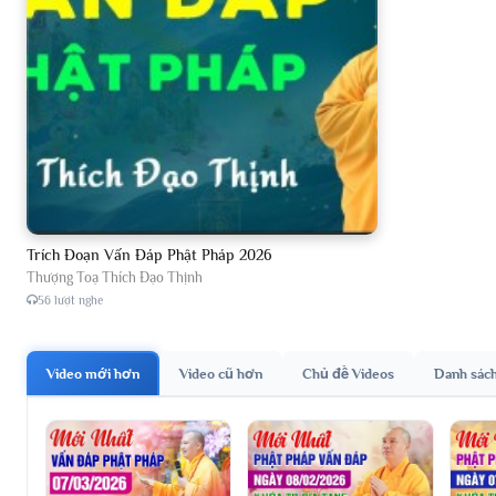
Trích Đoạn Vấn Đáp Phật Pháp 2026
Thượng Toạ Thích Đạo Thịnh
56 lượt nghe
Video mới hơn
Video cũ hơn
Chủ đề Videos
Danh sác