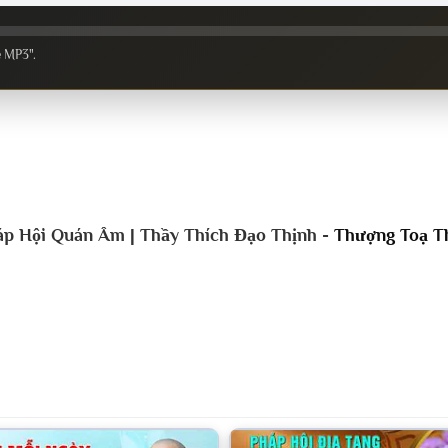
e MP3".
p Hội Quán Âm | Thầy Thích Đạo Thịnh -
Thượng Toạ T