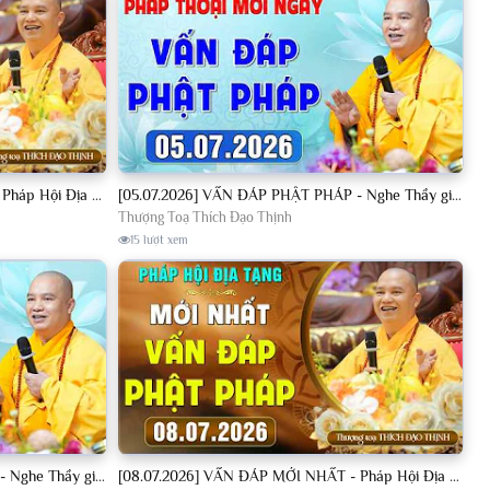
[04.07.2026] VẤN ĐÁP MỚI NHẤT - Pháp Hội Địa Tạng Chùa Khai Nguyên | TT. Thích Đạo Thịnh
[05.07.2026] VẤN ĐÁP PHẬT PHÁP - Nghe Thầy giảng Pháp mỗi ngày CÔNG ĐỨC VÔ LƯỢNG│TT. Thích Đạo Thịnh
Thượng Toạ Thích Đạo Thịnh
15 lượt xem
[08.07.2026] VẤN ĐÁP PHẬT PHÁP - Nghe Thầy giảng Pháp mỗi ngày CÔNG ĐỨC VÔ LƯỢNG│TT. Thích Đạo Thịnh
[08.07.2026] VẤN ĐÁP MỚI NHẤT - Pháp Hội Địa Tạng Chùa Khai Nguyên | TT. Thích Đạo Thịnh