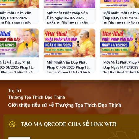
hất Phật Pháp Vấn
Mới nhất Phật Pháp Vấn
Mới nhất Phật Pháp 
gày 07/02/2026
Đáp Ngày 06/02/2026
Đáp Ngày 17/01/2026
Tu Địa Tạng | Thầy
Khóa Tu Địa Tạng | Thầy
Tu Địa Tạng | Thầy T
 Đạo Thịnh
Thích Đạo Thịnh
Đạo Thịnh
hất Vấn Đáp Phật
Mới Nhất Vấn Đáp Phật
Mới Nhất Phật Pháp 
/01/2025 Pháp Hội
Pháp 01/01/2025 Pháp Hội
Đáp Ngày 14/12/2025
 Phong | Thầy Thích
Trung Phong | Thầy Thích
Tu Địa Tạng| Thầy Th
Thịnh
Đạo Thịnh
Đạo Thịnh
Trụ Trì
Thượng Tọa Thích Đạo Thịnh
Giới thiệu tiểu sử về Thượng Tọa Thích Đạo Thịnh
TẠO MÃ QRCODE CHIA SẺ LINK WEB