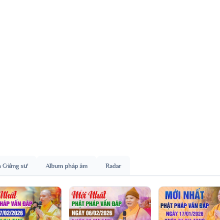
h Giảng sư
Album pháp âm
Radar