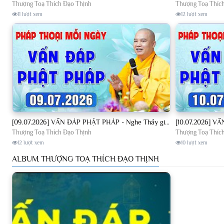
Thượng Toạ Thích Đạo Thịnh
Thượng Toạ Thíc
11 lượt xem
12 lượt xem
[09.07.2026] VẤN ĐÁP PHẬT PHÁP - Nghe Thầy giảng Pháp mỗi ngày CÔNG ĐỨC VÔ LƯỢNG│TT. Thích Đạo Thịnh
Thượng Toạ Thích Đạo Thịnh
Thượng Toạ Thíc
12 lượt xem
10 lượt xem
ALBUM THƯỢNG TOẠ THÍCH ĐẠO THỊNH