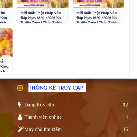
Vấn
Mới nhất Phật Pháp Vấn
Mới nhất Phật Pháp Vấn
 Khóa
Đáp Ngày 18/01/2026 Khóa
Đáp Ngày 16/01/2026 Khóa
hích
Tu Địa Tạng | Thầy Thích
Tu Địa Tạng | Thầy Thích
Đạo Thịnh
Đạo Thịnh
Vấn
 Khóa
ích
THỐNG KÊ TRUY CẬP
Đang truy cập
112
Thành viên online
1
Máy chủ tìm kiếm
15