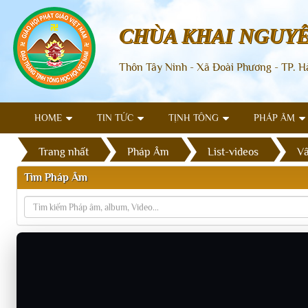
CHÙA KHAI NGUY
Thôn Tây Ninh - Xã Đoài Phương - TP. H
HOME
TIN TỨC
TỊNH TÔNG
PHÁP ÂM
Trang nhất
Pháp Âm
List-videos
Vấ
Tìm Pháp Âm