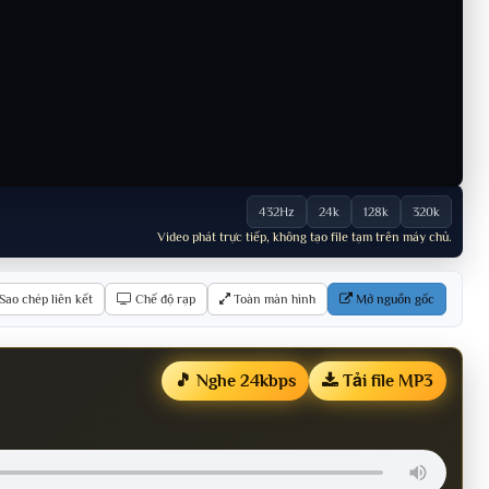
432Hz
24k
128k
320k
Video phát trực tiếp, không tạo file tạm trên máy chủ.
Sao chép liên kết
Chế độ rạp
Toàn màn hình
Mở nguồn gốc
🎵 Nghe 24kbps
Tải file MP3