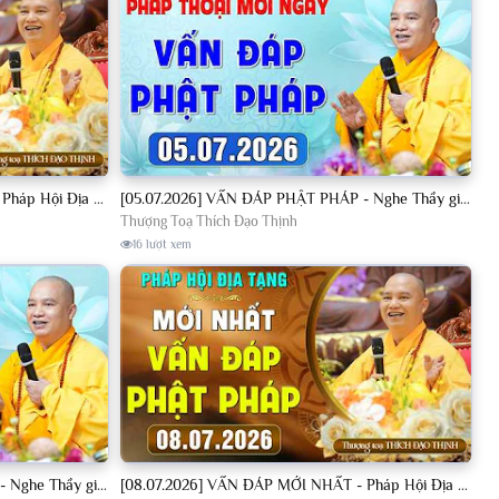
[04.07.2026] VẤN ĐÁP MỚI NHẤT - Pháp Hội Địa Tạng Chùa Khai Nguyên | TT. Thích Đạo Thịnh
[05.07.2026] VẤN ĐÁP PHẬT PHÁP - Nghe Thầy giảng Pháp mỗi ngày CÔNG ĐỨC VÔ LƯỢNG│TT. Thích Đạo Thịnh
Thượng Toạ Thích Đạo Thịnh
16 lượt xem
[08.07.2026] VẤN ĐÁP PHẬT PHÁP - Nghe Thầy giảng Pháp mỗi ngày CÔNG ĐỨC VÔ LƯỢNG│TT. Thích Đạo Thịnh
[08.07.2026] VẤN ĐÁP MỚI NHẤT - Pháp Hội Địa Tạng Chùa Khai Nguyên | TT. Thích Đạo Thịnh