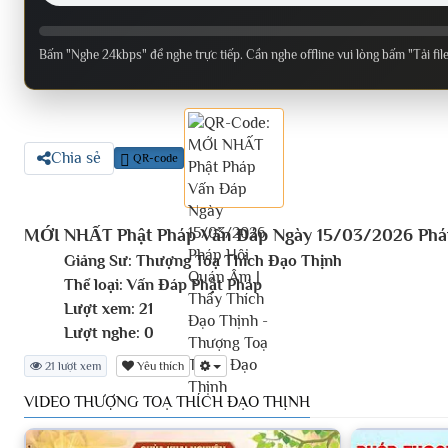
Bấm "Nghe 24kbps" để nghe trực tiếp. Cần nghe offline vui lòng bấm "Tải fil
Chia sẻ
QR-code
MỚI NHẤT Phật Pháp Vấn Đáp Ngày 15/03/2026 Pháp
Giảng Sư:
Thượng Toạ Thích Đạo Thịnh
Thể loại:
Vấn Đáp Phật Pháp
Lượt xem:
21
Lượt nghe:
0
21 lượt xem
Yêu thích
VIDEO THƯỢNG TOẠ THÍCH ĐẠO THỊNH