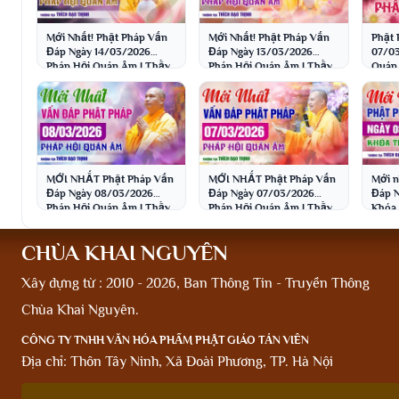
Mới Nhất! Phật Pháp Vấn
Mới Nhất! Phật Pháp Vấn
Phật 
Đáp Ngày 14/03/2026
Đáp Ngày 13/03/2026
07/03
Pháp Hội Quán Âm | Thầy
Pháp Hội Quán Âm | Thầy
Quán 
Thích Đạo Thịnh
Thích Đạo Thịnh
Thích
MỚI NHẤT Phật Pháp Vấn
MỚI NHẤT Phật Pháp Vấn
Mới n
Đáp Ngày 08/03/2026
Đáp Ngày 07/03/2026
Đáp N
Pháp Hội Quán Âm | Thầy
Pháp Hội Quán Âm | Thầy
Khóa 
Thích Đạo Thịnh
Thích Đạo Thịnh
Thích
CHÙA KHAI NGUYÊN
Xây dựng từ : 2010 - 2026, Ban Thông Tin - Truyền Thông
Chùa Khai Nguyên.
CÔNG TY TNHH VĂN HÓA PHẨM PHẬT GIÁO TẢN VIÊN
Địa chỉ: Thôn Tây Ninh, Xã Đoài Phương, TP. Hà Nội