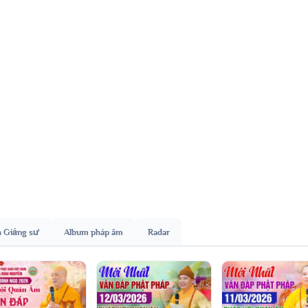
h Giảng sư
Album pháp âm
Radar