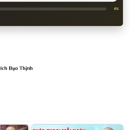
0%
ích Đạo Thịnh