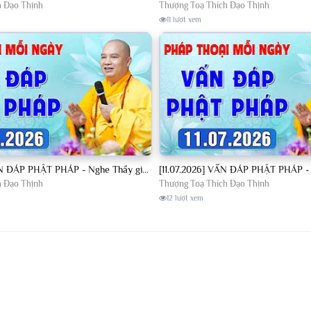
h Đạo Thịnh
Thượng Toạ Thích Đạo Thịnh
11 lượt xem
[10.07.2026] VẤN ĐÁP PHẬT PHÁP - Nghe Thầy giảng Pháp mỗi ngày CÔNG ĐỨC VÔ LƯỢNG│TT. Thích Đạo Thịnh
h Đạo Thịnh
Thượng Toạ Thích Đạo Thịnh
12 lượt xem