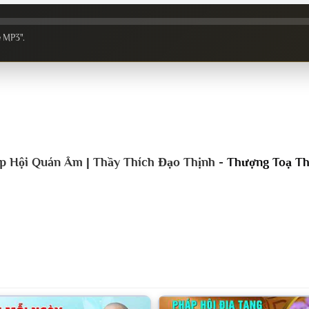
e MP3".
 Hội Quán Âm | Thầy Thích Đạo Thịnh -
Thượng Toạ Th