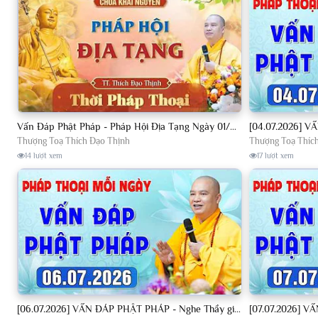
Vấn Đáp Phật Pháp - Pháp Hội Địa Tạng Ngày 01/08/2026│TT. Thích Đạo Thịnh
Thượng Toạ Thích Đạo Thịnh
Thượng Toạ Thíc
14 lượt xem
17 lượt xem
[06.07.2026] VẤN ĐÁP PHẬT PHÁP - Nghe Thầy giảng Pháp mỗi ngày CÔNG ĐỨC VÔ LƯỢNG│TT. Thích Đạo Thịnh