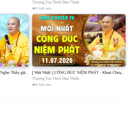
Thượng Toạ Thích Đạo Thịnh
12 lượt xem
[11.07.2026] VẤN ĐÁP PHẬT PHÁP - Nghe Thầy giảng Pháp mỗi ngày CÔNG ĐỨC VÔ LƯỢNG│TT. Thích Đạo Thịnh
[ Mới Nhất ] CÔNG ĐỨC NIỆM PHẬT - Khoá Chuyên Tu Chùa Khai Nguyên 11/07/2026 | TT. Thích Đạo Thịnh
Thượng Toạ Thích Đạo Thịnh
10 lượt xem