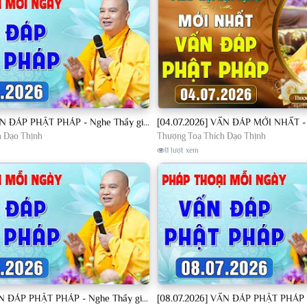
[04.07.2026] VẤN ĐÁP PHẬT PHÁP - Nghe Thầy giảng Pháp mỗi ngày CÔNG ĐỨC VÔ LƯỢNG│TT. Thích Đạo Thịnh
h Đạo Thịnh
Thượng Toạ Thích Đạo Thịnh
11 lượt xem
[07.07.2026] VẤN ĐÁP PHẬT PHÁP - Nghe Thầy giảng Pháp mỗi ngày CÔNG ĐỨC VÔ LƯỢNG│TT. Thích Đạo Thịnh