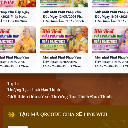
Pháp Vấn Đáp Ngày
Mới nhất Phật Pháp Vấn
Mới nhất Phật Pháp 
/2026 Pháp Hội
Đáp Ngày 12/03/2026 Pháp
Đáp Ngày 11/03/2026
Âm | Hòa thượng
Hội Quán Âm | Thầy Thích
Hội Quán Âm | Thầy 
 Bảo Nghiêm
Đạo Thịnh
Đạo Thịnh
hất Phật Pháp Vấn
Mới nhất Phật Pháp Vấn
Mới nhất Phật Pháp 
gày 08/02/2026
Đáp Ngày 07/02/2026
Đáp Ngày 06/02/202
Tu Địa Tạng | Thầy
Khóa Tu Địa Tạng | Thầy
Khóa Tu Địa Tạng | T
 Đạo Thịnh
Thích Đạo Thịnh
Thích Đạo Thịnh
Trụ Trì
Thượng Tọa Thích Đạo Thịnh
Giới thiệu tiểu sử về Thượng Tọa Thích Đạo Thịnh
TẠO MÃ QRCODE CHIA SẺ LINK WEB