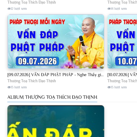
Thượng Toạ Thích Đạo Thịnh
Thượng Toạ Thíc
12 lượt xem
14 lượt xem
[09.07.2026] VẤN ĐÁP PHẬT PHÁP - Nghe Thầy giảng Pháp mỗi ngày CÔNG ĐỨC VÔ LƯỢNG│TT. Thích Đạo Thịnh
Thượng Toạ Thích Đạo Thịnh
Thượng Toạ Thíc
13 lượt xem
13 lượt xem
ALBUM THƯỢNG TOẠ THÍCH ĐẠO THỊNH