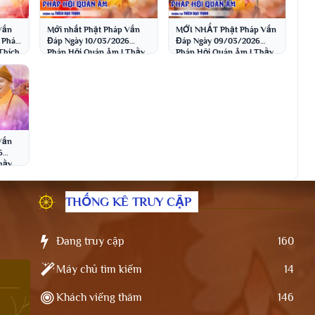
Vấn
Mới nhất Phật Pháp Vấn
MỚI NHẤT Phật Pháp Vấn
 Pháp
Đáp Ngày 10/03/2026
Đáp Ngày 09/03/2026
Thích
Pháp Hội Quán Âm | Thầy
Pháp Hội Quán Âm | Thầy
Thích Đạo Thịnh
Thích Đạo Thịnh
Vấn
6
hầy
THỐNG KÊ TRUY CẬP
Đang truy cập
160
Máy chủ tìm kiếm
14
Khách viếng thăm
146