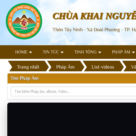
CHÙA KHAI NGUY
Thôn Tây Ninh - Xã Đoài Phương - TP. H
HOME
TIN TỨC
TỊNH TÔNG
PHÁP ÂM
Trang nhất
Pháp Âm
List-videos
Vấ
Tìm Pháp Âm