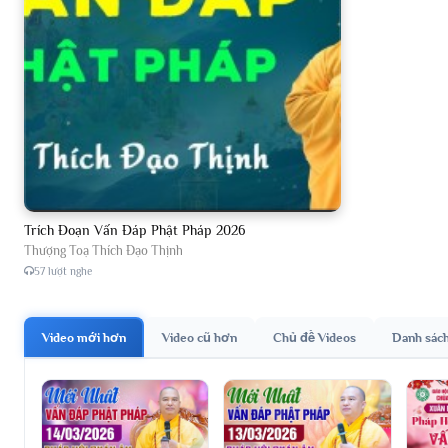
Trích Đoạn Vấn Đáp Phật Pháp 2026
Thượng Toạ Thích Đạo Thịnh
57 lượt nghe
Video mới hơn
Video cũ hơn
Chủ đề Videos
Danh sác