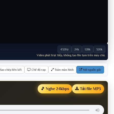
432Hz
24k
128k
320k
Video phát trực tiếp, không tạo file tạm trên máy chủ.
Sao chép liên kết
Chế độ rạp
Toàn màn hình
Mở nguồn gốc
🎵 Nghe 24kbps
Tải file MP3