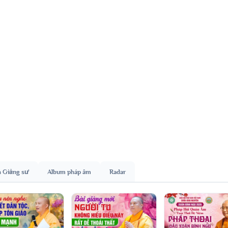
h Giảng sư
Album pháp âm
Radar