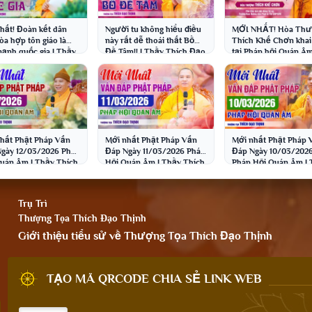
hất! Đoàn kết dân
Người tu không hiểu điều
MỚI NHẤT! Hòa Th
hòa hợp tôn giáo là
này rất dễ thoái thất Bồ
Thích Khế Chơn khai 
ạnh quốc gia | Thầy
Đề Tâm!! | Thầy Thích Đạo
tại Pháp hội Quán Â
 Đạo Thịnh
Thịnh
14/03/2026 | Chùa K
Nguyên
hất Phật Pháp Vấn
Mới nhất Phật Pháp Vấn
Mới nhất Phật Pháp 
gày 12/03/2026 Pháp
Đáp Ngày 11/03/2026 Pháp
Đáp Ngày 10/03/202
uán Âm | Thầy Thích
Hội Quán Âm | Thầy Thích
Pháp Hội Quán Âm | 
Thịnh
Đạo Thịnh
Thích Đạo Thịnh
Trụ Trì
Thượng Tọa Thích Đạo Thịnh
Giới thiệu tiểu sử về Thượng Tọa Thích Đạo Thịnh
TẠO MÃ QRCODE CHIA SẺ LINK WEB