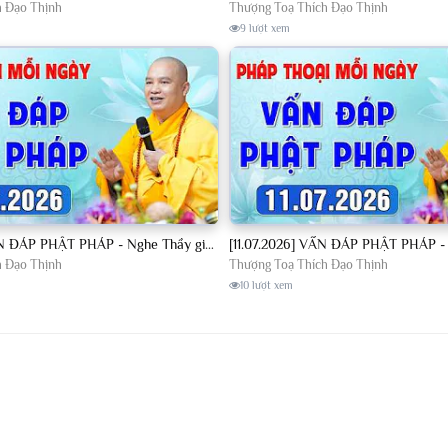
h Đạo Thịnh
Thượng Toạ Thích Đạo Thịnh
9 lượt xem
[10.07.2026] VẤN ĐÁP PHẬT PHÁP - Nghe Thầy giảng Pháp mỗi ngày CÔNG ĐỨC VÔ LƯỢNG│TT. Thích Đạo Thịnh
h Đạo Thịnh
Thượng Toạ Thích Đạo Thịnh
10 lượt xem