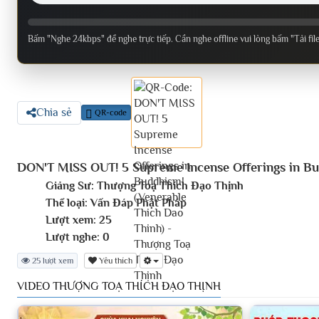
Bấm "Nghe 24kbps" để nghe trực tiếp. Cần nghe offline vui lòng bấm "Tải fil
Chia sẻ
QR-code
DON'T MISS OUT! 5 Supreme Incense Offerings in Bu
Giảng Sư:
Thượng Toạ Thích Đạo Thịnh
Thể loại:
Vấn Đáp Phật Pháp
Lượt xem:
25
Lượt nghe:
0
25 lượt xem
Yêu thích
VIDEO THƯỢNG TOẠ THÍCH ĐẠO THỊNH