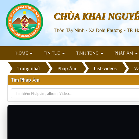
CHÙA KHAI NGUY
Thôn Tây Ninh - Xã Đoài Phương - TP. H
HOME
TIN TỨC
TỊNH TÔNG
PHÁP ÂM
Trang nhất
Pháp Âm
List-videos
Vấ
Tìm Pháp Âm