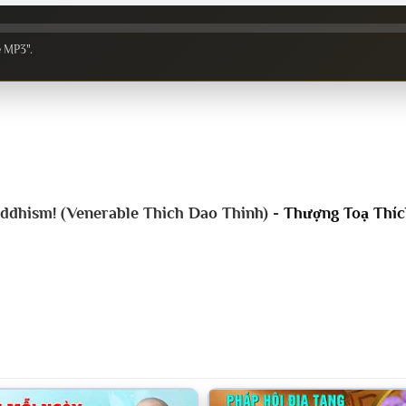
e MP3".
ddhism! (Venerable Thich Dao Thinh) -
Thượng Toạ Thíc