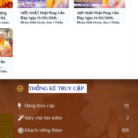
ượng
MỚI NHẤT Phật Pháp Vấn
Mới Nhất! Phật Pháp Vấn
thị
Đáp Ngày 15/03/2026
Đáp Ngày 14/03/2026
m ngày
Pháp Hội Quán Âm | Thầy
Pháp Hội Quán Âm | Thầy
hai
Thích Đạo Thịnh
Thích Đạo Thịnh
Vấn
6
Thầy
THỐNG KÊ TRUY CẬP
Đang truy cập
111
Máy chủ tìm kiếm
2
Khách viếng thăm
109