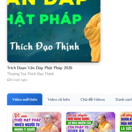
Trích Đoạn Vấn Đáp Phật Pháp 2026
Thượng Toạ Thích Đạo Thịnh
54 lượt nghe
Video mới hơn
Video cũ hơn
Chủ đề Videos
Danh sác