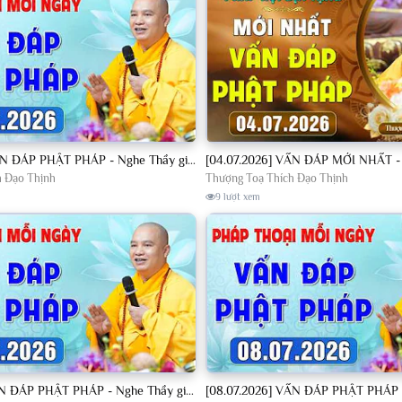
[04.07.2026] VẤN ĐÁP PHẬT PHÁP - Nghe Thầy giảng Pháp mỗi ngày CÔNG ĐỨC VÔ LƯỢNG│TT. Thích Đạo Thịnh
h Đạo Thịnh
Thượng Toạ Thích Đạo Thịnh
9 lượt xem
[07.07.2026] VẤN ĐÁP PHẬT PHÁP - Nghe Thầy giảng Pháp mỗi ngày CÔNG ĐỨC VÔ LƯỢNG│TT. Thích Đạo Thịnh