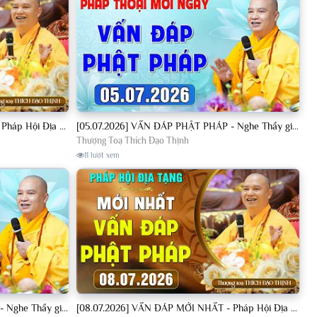
[04.07.2026] VẤN ĐÁP MỚI NHẤT - Pháp Hội Địa Tạng Chùa Khai Nguyên | TT. Thích Đạo Thịnh
[05.07.2026] VẤN ĐÁP PHẬT PHÁP - Nghe Thầy giảng Pháp mỗi ngày CÔNG ĐỨC VÔ LƯỢNG│TT. Thích Đạo Thịnh
Thượng Toạ Thích Đạo Thịnh
11 lượt xem
[08.07.2026] VẤN ĐÁP PHẬT PHÁP - Nghe Thầy giảng Pháp mỗi ngày CÔNG ĐỨC VÔ LƯỢNG│TT. Thích Đạo Thịnh
[08.07.2026] VẤN ĐÁP MỚI NHẤT - Pháp Hội Địa Tạng Chùa Khai Nguyên | TT. Thích Đạo Thịnh