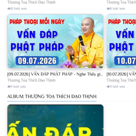
Thượng Toạ Thích Đạo Thịnh
Thượng Toạ Thíc
10 lượt xem
8 lượt xem
[09.07.2026] VẤN ĐÁP PHẬT PHÁP - Nghe Thầy giảng Pháp mỗi ngày CÔNG ĐỨC VÔ LƯỢNG│TT. Thích Đạo Thịnh
Thượng Toạ Thích Đạo Thịnh
Thượng Toạ Thíc
9 lượt xem
9 lượt xem
ALBUM THƯỢNG TOẠ THÍCH ĐẠO THỊNH