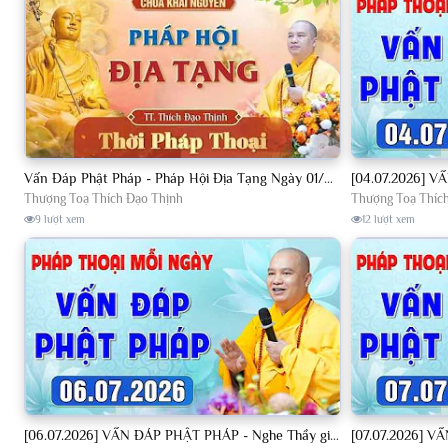
Vấn Đáp Phật Pháp - Pháp Hội Địa Tạng Ngày 01/08/2026│TT. Thích Đạo Thịnh
Thượng Toạ Thích Đạo Thịnh
Thượng Toạ Thíc
9 lượt xem
12 lượt xem
[06.07.2026] VẤN ĐÁP PHẬT PHÁP - Nghe Thầy giảng Pháp mỗi ngày CÔNG ĐỨC VÔ LƯỢNG│TT. Thích Đạo Thịnh