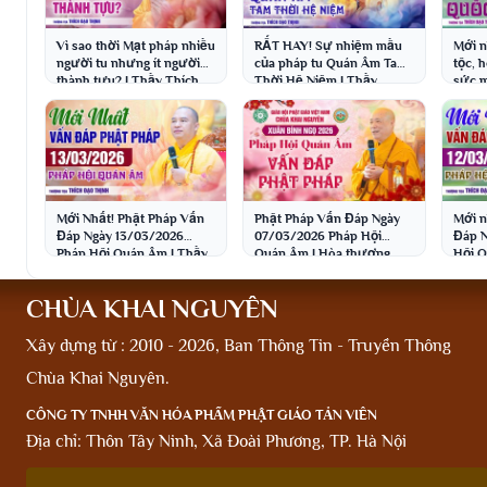
Vì sao thời Mạt pháp nhiều
RẤT HAY! Sự nhiệm mầu
Mới n
người tu nhưng ít người
của pháp tu Quán Âm Tam
tộc, 
thành tựu? | Thầy Thích
Thời Hệ Niệm | Thầy
sức m
Đạo Thịnh
Thích Đạo Thịnh
Thích
Mới Nhất! Phật Pháp Vấn
Phật Pháp Vấn Đáp Ngày
Mới n
Đáp Ngày 13/03/2026
07/03/2026 Pháp Hội
Đáp N
Pháp Hội Quán Âm | Thầy
Quán Âm | Hòa thượng
Hội Q
Thích Đạo Thịnh
Thích Bảo Nghiêm
Đạo 
CHÙA KHAI NGUYÊN
Xây dựng từ : 2010 - 2026, Ban Thông Tin - Truyền Thông
Chùa Khai Nguyên.
CÔNG TY TNHH VĂN HÓA PHẨM PHẬT GIÁO TẢN VIÊN
Địa chỉ: Thôn Tây Ninh, Xã Đoài Phương, TP. Hà Nội