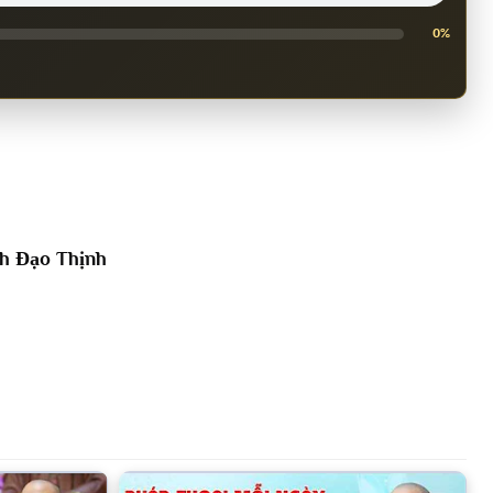
0%
h Đạo Thịnh