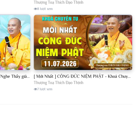
Thượng Toạ Thích Đạo Thịnh
8 lượt xem
[11.07.2026] VẤN ĐÁP PHẬT PHÁP - Nghe Thầy giảng Pháp mỗi ngày CÔNG ĐỨC VÔ LƯỢNG│TT. Thích Đạo Thịnh
[ Mới Nhất ] CÔNG ĐỨC NIỆM PHẬT - Khoá Chuyên Tu Chùa Khai Nguyên 11/07/2026 | TT. Thích Đạo Thịnh
Thượng Toạ Thích Đạo Thịnh
7 lượt xem